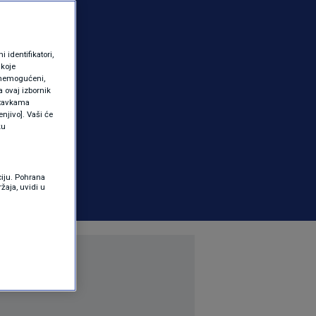
identifikatori,
 koje
 onemogućeni,
a ovaj izbornik
ostavkama
njivo]. Vaši će
ku
ciju. Pohrana
žaja, uvidi u