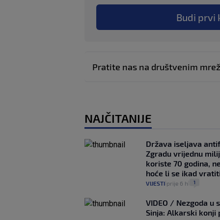
Budi prvi 
Pratite nas na društvenim mr
NAJČITANIJE
Država iseljava antif
Zgradu vrijednu mili
koriste 70 godina, n
hoće li se ikad vratit
1
VIJESTI
prije 6 h
|
|
VIDEO / Nezgoda u s
Sinja: Alkarski konji 