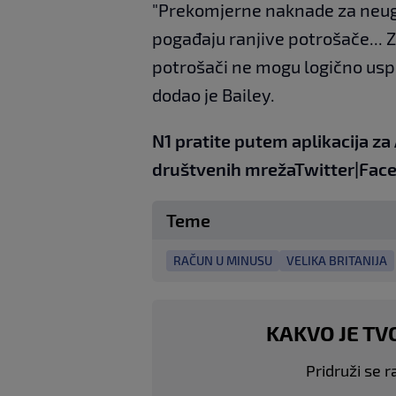
"Prekomjerne naknade za neu
pogađaju ranjive potrošače...
potrošači ne mogu logično uspo
dodao je Bailey.
N1 pratite putem aplikacija za
društvenih mreža
Twitter
|
Fac
Teme
RAČUN U MINUSU
VELIKA BRITANIJA
KAKVO JE TV
Pridruži se r