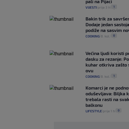
pali na Pijaci
1
VIJESTI
prije 3 h
|
|
Bakin trik za savršen
Dodaje jedan sastoja
podiže na sasvim no
0
COOKING
8. kol.
|
|
Većina ljudi koristi 
dasku za rezanje: Po
kuhar otkriva zašto 
ovu
1
COOKING
8. kol.
|
|
Komarci je ne podnos
oduševljava: Biljka k
trebala rasti na sv
balkonu
0
LIFESTYLE
prije 1 h
|
|