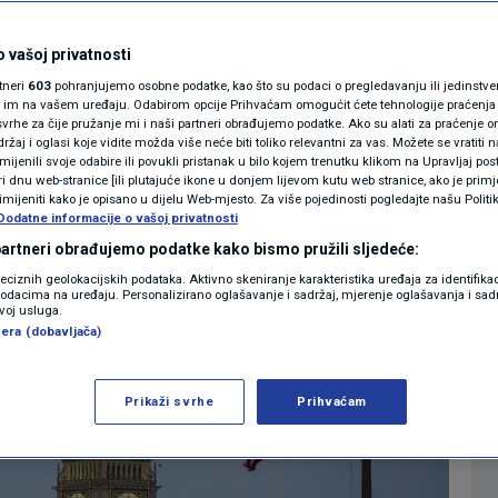
a ograničava
MAGAZIN
N1 KOMENTAR
 vašoj privatnosti
nus na tekućim
rtneri
603
pohranjujemo osobne podatke, kao što su podaci o pregledavanju ili jedinstveni 
KOLUMNE
o im na vašem uređaju. Odabirom opcije Prihvaćam omogućit ćete tehnologije praćenja
vrhe za čije pružanje mi i naši partneri obrađujemo podatke. Ako su alati za praćenje
žaj i oglasi koje vidite možda više neće biti toliko relevantni za vas. Možete se vratiti n
N1(DIS)INFO
zmijenili svoje odabire ili povukli pristanak u bilo kojem trenutku klikom na Upravljaj p
i dnu web-stranice [ili plutajuće ikone u donjem lijevom kutu web stranice, ako je primje
resse
07. lip. 2019. 18:09
18:13
EKONOMIJA
|
>
|
KLIMATSKE PROMJENE
rimijeniti kako je opisano u dijelu Web-mjesto. Za više pojedinosti pogledajte našu Politi
Dodatne informacije o vašoj privatnosti
FOTO
 partneri obrađujemo podatke kako bismo pružili sljedeće:
reciznih geolokacijskih podataka. Aktivno skeniranje karakteristika uređaja za identifika
p podacima na uređaju. Personalizirano oglašavanje i sadržaj, mjerenje oglašavanja i sadr
VIDEO
zvoj usluga.
era (dobavljača)
Prikaži svrhe
Prihvaćam