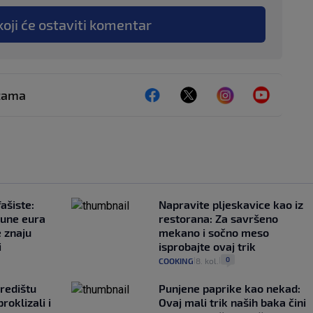
koji će ostaviti komentar
ežama
ašiste:
Napravite pljeskavice kao iz
june eura
restorana: Za savršeno
e znaju
mekano i sočno meso
i
isprobajte ovaj trik
0
COOKING
8. kol.
|
|
redištu
Punjene paprike kao nekad:
proklizali i
Ovaj mali trik naših baka čini