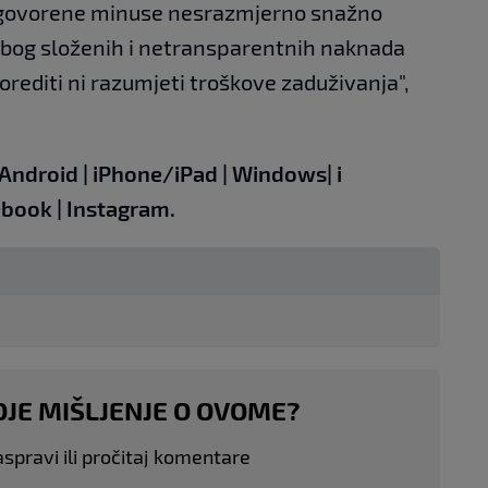
govorene minuse nesrazmjerno snažno
 Zbog složenih i netransparentnih naknada
rediti ni razumjeti troškove zaduživanja",
Android
|
iPhone/iPad
|
Windows
| i
ebook
|
Instagram.
OJE MIŠLJENJE O OVOME?
aspravi ili pročitaj komentare