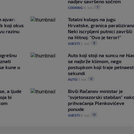
nadjev savršeno sočnim
1
COOKING
8. kol.
|
|
 ajvar:
Totalni kolaps na jugu
k koji okus
Hrvatske, granica paralizirana
vu razinu
Neki iscrpljeni putnici završili
na Hitnoj: "Ovo je teror!"
8
VIJESTI
2. kol.
|
|
pogrešnu
Auto koji stoji na suncu ne hla
znati
se najbrže klimom, nego
se kune u
postupkom koji traje petnaest
sekundi
0
AUTO
7. kol.
|
|
e, a ljude
Bivši Račanov ministar je
oja bi
"svjetonazorski stabilan" nak
akom
prihvaćanja Plenkovićeve
ponude
11
VIJESTI
8. kol.
|
|