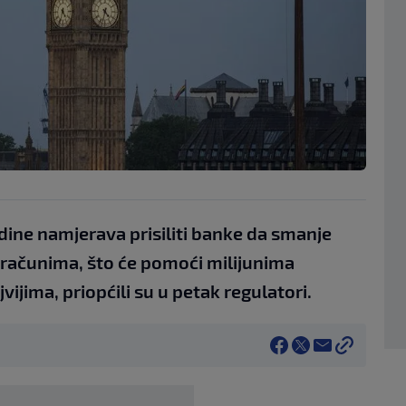
odine namjerava prisiliti banke da smanje
računima, što će pomoći milijunima
ijima, priopćili su u petak regulatori.