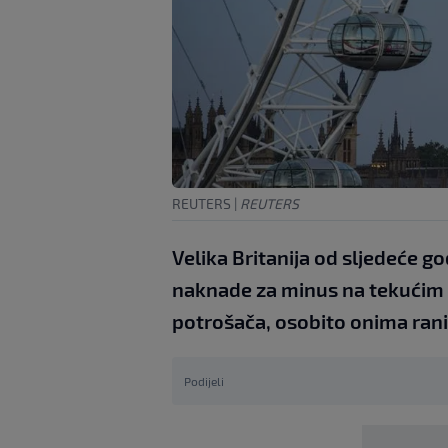
REUTERS
|
REUTERS
Velika Britanija od sljedeće g
naknade za minus na tekućim 
potrošača, osobito onima ranijv
Podijeli