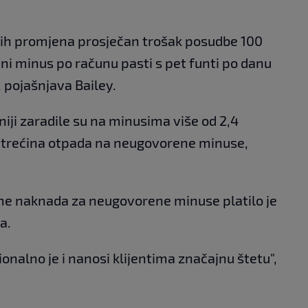
ših promjena prosječan trošak posudbe 100
eni minus po računu pasti s pet funti po danu
 pojašnjava Bailey.
iji zaradile su na minusima više od 2,4
vo trećina otpada na neugovorene minuse,
ine naknada za neugovorene minuse platilo je
a.
onalno je i nanosi klijentima značajnu štetu",