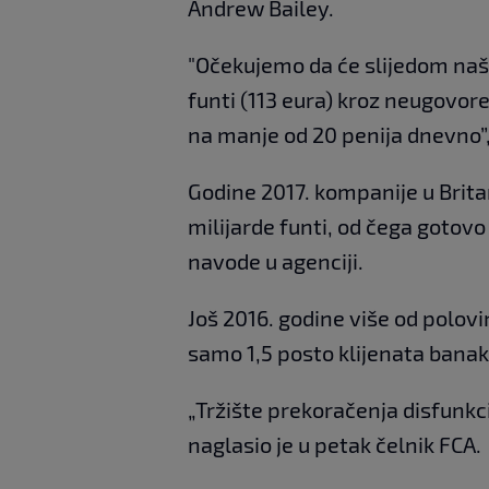
Andrew Bailey.
"Očekujemo da će slijedom na
funti (113 eura) kroz neugovor
na manje od 20 penija dnevno”,
Godine 2017. kompanije u Britan
milijarde funti, od čega goto
navode u agenciji.
Još 2016. godine više od polov
samo 1,5 posto klijenata banak
„Tržište prekoračenja disfunkci
naglasio je u petak čelnik FCA.