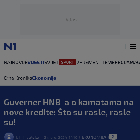
Oglas
NAJNOVIJE
VIJESTI
SVIJET
VRIJEME
N1 TEME
REGIJA
MAG
Crna Kronika
Ekonomija
Guverner HNB-a o kamatama na
nove kredite: Što su rasle, rasle
su!
2
N1 Hrvatska
EKONOMIJA
24. pro. 2024. 14:10
|
|
|