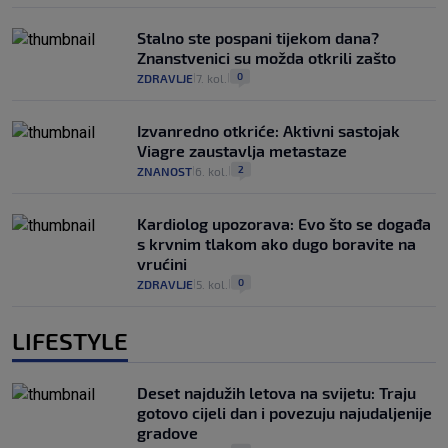
Stalno ste pospani tijekom dana?
Znanstvenici su možda otkrili zašto
0
ZDRAVLJE
7. kol.
|
|
Izvanredno otkriće: Aktivni sastojak
Viagre zaustavlja metastaze
2
ZNANOST
6. kol.
|
|
Kardiolog upozorava: Evo što se događa
s krvnim tlakom ako dugo boravite na
vrućini
0
ZDRAVLJE
5. kol.
|
|
LIFESTYLE
Deset najdužih letova na svijetu: Traju
gotovo cijeli dan i povezuju najudaljenije
gradove