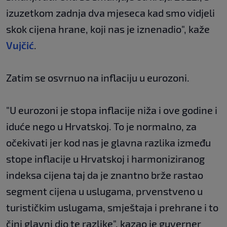
izuzetkom zadnja dva mjeseca kad smo vidjeli
skok cijena hrane, koji nas je iznenadio", kaže
Vujčić
.
Zatim se osvrnuo na inflaciju u eurozoni.
"U eurozoni je stopa inflacije niža i ove godine i
iduće nego u Hrvatskoj. To je normalno, za
očekivati jer kod nas je glavna razlika između
stope inflacije u Hrvatskoj i harmoniziranog
indeksa cijena taj da je znantno brže rastao
segment cijena u uslugama, prvenstveno u
turističkim uslugama, smještaja i prehrane i to
čini glavni dio te razlike", kazao je guverner