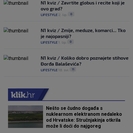
N1 kviz / Zavrtite globus i recite koji je
ovo grad?
0
LIFESTYLE
2. lip.
|
|
N1 kviz / Zmije, meduze, komarci... Tko
je najopasniji?
0
LIFESTYLE
1. lip.
|
|
N1 kviz / Koliko dobro poznajete stihove
Đorđa Balaševića?
11
LIFESTYLE
18. svi.
|
|
Nešto se čudno događa s
nuklearnom elektranom nedaleko
od Hrvatske: Stručnjakinja otkrila
može li doći do najgoreg