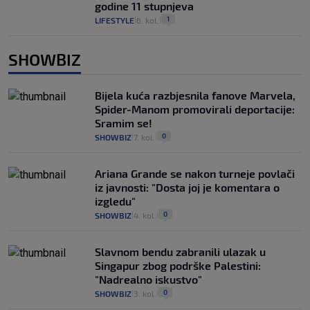
godine 11 stupnjeva
1
LIFESTYLE
6. kol.
|
|
SHOWBIZ
Bijela kuća razbjesnila fanove Marvela,
Spider-Manom promovirali deportacije:
Sramim se!
0
SHOWBIZ
7. kol.
|
|
Ariana Grande se nakon turneje povlači
iz javnosti: "Dosta joj je komentara o
izgledu"
0
SHOWBIZ
4. kol.
|
|
Slavnom bendu zabranili ulazak u
Singapur zbog podrške Palestini:
"Nadrealno iskustvo"
0
SHOWBIZ
3. kol.
|
|