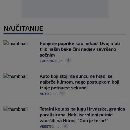
NAJČITANIJE
Punjene paprike kao nekad: Ovaj mali
trik naših baka čini nadjev savršeno
sočnim
1
COOKING
8. kol.
|
|
Auto koji stoji na suncu ne hladi se
najbrže klimom, nego postupkom koji
traje petnaest sekundi
0
AUTO
7. kol.
|
|
Totalni kolaps na jugu Hrvatske, granica
paralizirana. Neki iscrpljeni putnici
završili na Hitnoj: "Ovo je teror!"
8
VIJESTI
2. kol.
|
|