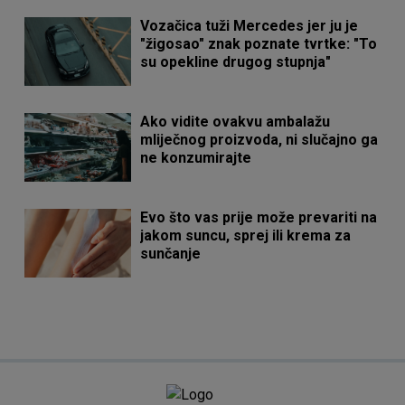
Vozačica tuži Mercedes jer ju je
"žigosao" znak poznate tvrtke: "To
su opekline drugog stupnja"
Ako vidite ovakvu ambalažu
mliječnog proizvoda, ni slučajno ga
ne konzumirajte
Evo što vas prije može prevariti na
jakom suncu, sprej ili krema za
sunčanje