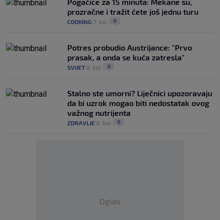
Pogačice za 15 minuta: Mekane su,
prozračne i tražit ćete još jednu turu
0
COOKING
7. kol.
|
|
Potres probudio Austrijance: "Prvo
prasak, a onda se kuća zatresla"
0
SVIJET
8. kol.
|
|
Stalno ste umorni? Liječnici upozoravaju
da bi uzrok mogao biti nedostatak ovog
važnog nutrijenta
0
ZDRAVLJE
8. kol.
|
|
Oglas