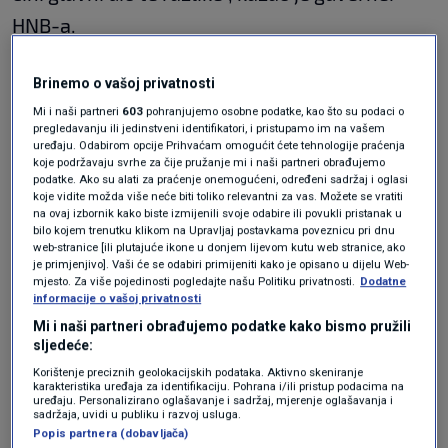
HNB-a.
Brinemo o vašoj privatnosti
Vujčić objašnjava da ono što plaćaju domaći
Mi i naši partneri
603
pohranjujemo osobne podatke, kao što su podaci o
rezidenti je domaća inflacija, a harmonizirani
pregledavanju ili jedinstveni identifikatori, i pristupamo im na vašem
uređaju. Odabirom opcije Prihvaćam omogućit ćete tehnologije praćenja
indeks je ono što plaćaju stranci.
koje podržavaju svrhe za čije pružanje mi i naši partneri obrađujemo
podatke. Ako su alati za praćenje onemogućeni, određeni sadržaj i oglasi
koje vidite možda više neće biti toliko relevantni za vas. Možete se vratiti
"Budući da smo mi turistička zemlja i dolazi
na ovaj izbornik kako biste izmijenili svoje odabire ili povukli pristanak u
bilo kojem trenutku klikom na Upravljaj postavkama poveznicu pri dnu
puno stranaca, ako cijene u turističkim
web-stranice [ili plutajuće ikone u donjem lijevom kutu web stranice, ako
je primjenjivo]. Vaši će se odabiri primijeniti kako je opisano u dijelu Web-
uslugama rastu brže od prosjeka, onda će taj
mjesto. Za više pojedinosti pogledajte našu Politiku privatnosti.
Dodatne
informacije o vašoj privatnosti
harmonizirani indeks biti viši. Ali što nam
Mi i naši partneri obrađujemo podatke kako bismo pružili
pokazuje iskustvo od prethodnih godina je da
sljedeće:
su cijene domaće i harmonizirane inflacije vrlo
Korištenje preciznih geolokacijskih podataka. Aktivno skeniranje
karakteristika uređaja za identifikaciju. Pohrana i/ili pristup podacima na
uređaju. Personalizirano oglašavanje i sadržaj, mjerenje oglašavanja i
slične. Sad je došlo do odvajanja, prvenstveno
sadržaja, uvidi u publiku i razvoj usluga.
Popis partnera (dobavljača)
zbog vrlo brzog rasta cijena turističkih usluga",