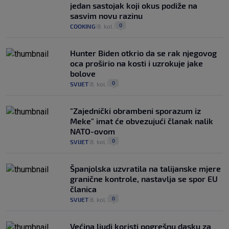
jedan sastojak koji okus podiže na
sasvim novu razinu
0
COOKING
8. kol.
|
|
Hunter Biden otkrio da se rak njegovog
oca proširio na kosti i uzrokuje jake
bolove
0
SVIJET
8. kol.
|
|
"Zajednički obrambeni sporazum iz
Meke" imat će obvezujući članak nalik
NATO-ovom
0
SVIJET
8. kol.
|
|
Španjolska uzvratila na talijanske mjere
granične kontrole, nastavlja se spor EU
članica
0
SVIJET
8. kol.
|
|
Većina ljudi koristi pogrešnu dasku za