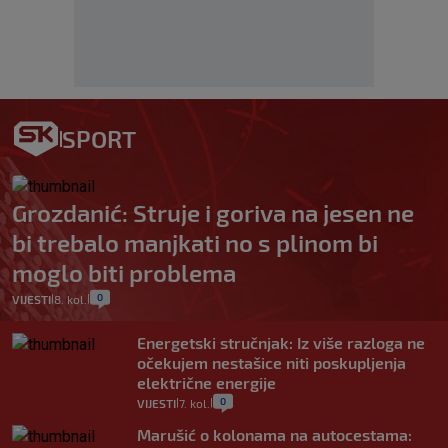
SPORT
Grozdanić: Struje i goriva na jesen ne
bi trebalo manjkati no s plinom bi
moglo biti problema
0
VIJESTI
8. kol.
|
|
Energetski stručnjak: Iz više razloga ne
očekujem nestašice niti poskupljenja
električne energije
0
VIJESTI
7. kol.
|
|
Marušić o kolonama na autocestama: