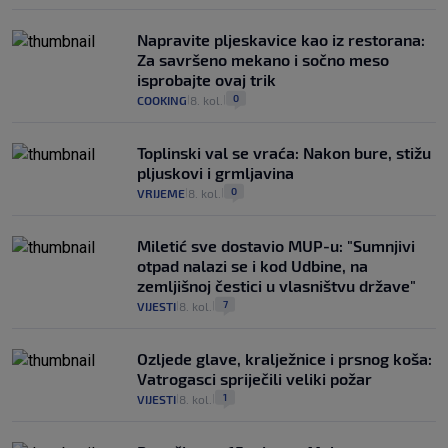
Napravite pljeskavice kao iz restorana:
Za savršeno mekano i sočno meso
isprobajte ovaj trik
0
COOKING
8. kol.
|
|
Toplinski val se vraća: Nakon bure, stižu
pljuskovi i grmljavina
0
VRIJEME
8. kol.
|
|
Miletić sve dostavio MUP-u: "Sumnjivi
otpad nalazi se i kod Udbine, na
zemljišnoj čestici u vlasništvu države"
7
VIJESTI
8. kol.
|
|
Ozljede glave, kralježnice i prsnog koša:
Vatrogasci spriječili veliki požar
1
VIJESTI
8. kol.
|
|