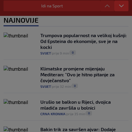
Evo aktualnih cijena i nekoliko savjeta
Idi na Sport
da prođe što lakše i jeftinije
0
VIJESTI
2. kol.
NAJNOVIJE
|
|
Izračunali smo koliko košta putovanje
automobilom na Hvar iz Zagreba, a
Trumpova popularnost na velikoj kušnji:
koliko iz Osijeka
Od Epsteina do ekonomije, sve je na
14
VIJESTI
2. kol.
|
|
kocki
0
SVIJET
prije 9 min
|
|
Klimatske promjene mijenjaju
Mediteran: "Ovo je hitno pitanje za
čovječanstvo"
0
SVIJET
prije 32 min
|
|
Urušio se balkon u Rijeci, dvojica
mladića završila u bolnici
0
CRNA KRONIKA
prije 35 min
|
|
Bakin trik za savršen ajvar: Dodaje