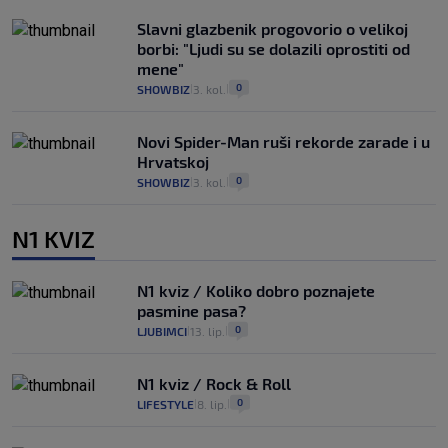
Slavni glazbenik progovorio o velikoj
borbi: "Ljudi su se dolazili oprostiti od
mene"
0
SHOWBIZ
3. kol.
|
|
Novi Spider-Man ruši rekorde zarade i u
Hrvatskoj
0
SHOWBIZ
3. kol.
|
|
N1 KVIZ
N1 kviz / Koliko dobro poznajete
pasmine pasa?
0
LJUBIMCI
13. lip.
|
|
N1 kviz / Rock & Roll
0
LIFESTYLE
8. lip.
|
|