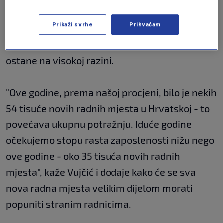
ističe Vujčić.
Prikaži svrhe
Prihvaćam
Dodaje kako očekuju da osobna potrošnja
ostane na visokoj razini.
"Ove godine, prema našoj procjeni, bilo je nekih
54 tisuće novih radnih mjesta u Hrvatskoj - to
povećava ukupnu potražnju. Iduće godine
očekujemo stopu rasta zaposlenosti nižu nego
ove godine - oko 35 tisuća novih radnih
mjesta", kaže Vujčić i dodaje kako će se sva
nova radna mjesta velikim dijelom morati
popuniti stranim radnicima.