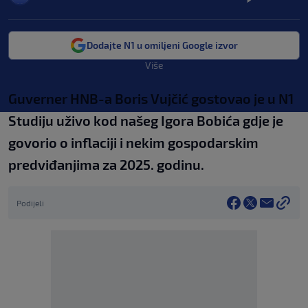
Dodajte N1 u omiljeni Google izvor
Više
Guverner HNB-a Boris Vujčić gostovao je u N1
Studiju uživo kod našeg Igora Bobića gdje je
govorio o inflaciji i nekim gospodarskim
predviđanjima za 2025. godinu.
Podijeli