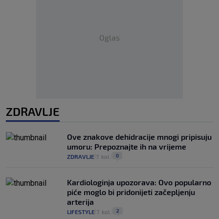
Oglas
ZDRAVLJE
Ove znakove dehidracije mnogi pripisuju
umoru: Prepoznajte ih na vrijeme
0
ZDRAVLJE
7. kol.
|
|
Kardiologinja upozorava: Ovo popularno
piće moglo bi pridonijeti začepljenju
arterija
2
LIFESTYLE
7. kol.
|
|