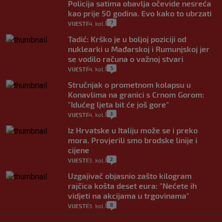
Policija satima obavlja očevide nesreća
kao prije 50 godina. Evo kako to ubrzati
7
VIJESTI
4. kol.
|
|
Tadić: Krško je u boljoj poziciji od
nuklearki u Mađarskoj i Rumunjskoj jer
se vodilo računa o važnoj stvari
5
VIJESTI
4. kol.
|
|
Stručnjak o prometnom kolapsu u
Konavlima na granici s Crnom Gorom:
"Idućeg ljeta bit će još gore"
3
VIJESTI
4. kol.
|
|
Iz Hrvatske u Italiju može se i preko
mora. Provjerili smo brodske linije i
cijene
2
VIJESTI
3. kol.
|
|
Uzgajivač objasnio zašto kilogram
rajčica košta deset eura: "Nećete ih
vidjeti na akcijama u trgovinama"
8
VIJESTI
3. kol.
|
|
Selidba je jedno od stresnijih iskustava.