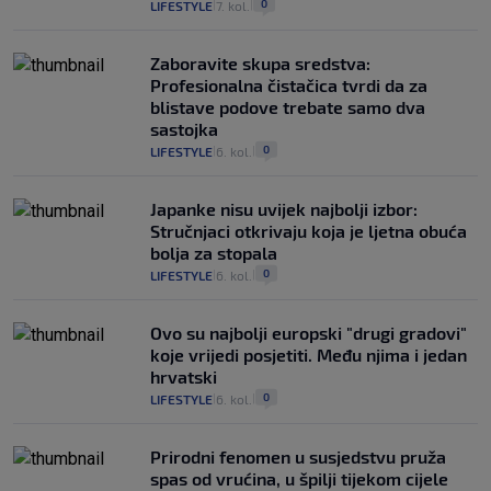
0
LIFESTYLE
7. kol.
|
|
Zaboravite skupa sredstva:
Profesionalna čistačica tvrdi da za
blistave podove trebate samo dva
sastojka
0
LIFESTYLE
6. kol.
|
|
Japanke nisu uvijek najbolji izbor:
Stručnjaci otkrivaju koja je ljetna obuća
bolja za stopala
0
LIFESTYLE
6. kol.
|
|
Ovo su najbolji europski "drugi gradovi"
koje vrijedi posjetiti. Među njima i jedan
hrvatski
0
LIFESTYLE
6. kol.
|
|
Prirodni fenomen u susjedstvu pruža
spas od vrućina, u špilji tijekom cijele