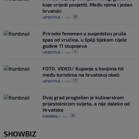
koje vrijedi posjetiti. Među njima i jedan
hrvatski
0
LIFESTYLE
6. kol.
|
|
Prirodni fenomen u susjedstvu pruža
spas od vrućina, u špilji tijekom cijele
godine 11 stupnjeva
1
LIFESTYLE
6. kol.
|
|
FOTO, VIDEO/ Kupanje s konjima hit
među turistima na hrvatskoj obali
1
LIFESTYLE
6. kol.
|
|
Ovaj grad proglašen je kulinarskom
prijestolnicom svijeta, a nije daleko od
Hrvatske
0
COOKING
5. kol.
|
|
SHOWBIZ