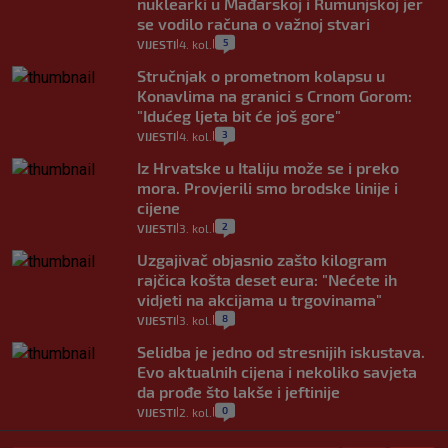
nuklearki u Mađarskoj i Rumunjskoj jer
se vodilo računa o važnoj stvari
5
VIJESTI
4. kol.
|
|
Stručnjak o prometnom kolapsu u
Konavlima na granici s Crnom Gorom:
"Idućeg ljeta bit će još gore"
3
VIJESTI
4. kol.
|
|
Iz Hrvatske u Italiju može se i preko
mora. Provjerili smo brodske linije i
cijene
2
VIJESTI
3. kol.
|
|
Uzgajivač objasnio zašto kilogram
rajčica košta deset eura: "Nećete ih
vidjeti na akcijama u trgovinama"
8
VIJESTI
3. kol.
|
|
Selidba je jedno od stresnijih iskustava.
Evo aktualnih cijena i nekoliko savjeta
da prođe što lakše i jeftinije
0
VIJESTI
2. kol.
|
|
Izračunali smo koliko košta putovanje