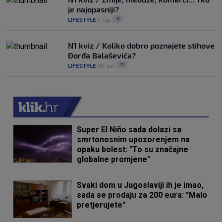
je najopasniji?
0
LIFESTYLE
1. lip.
|
|
N1 kviz / Koliko dobro poznajete stihove
Đorđa Balaševića?
11
LIFESTYLE
18. svi.
|
|
Super El Niño sada dolazi sa
smrtonosnim upozorenjem na
opaku bolest: "To su značajne
globalne promjene"
Svaki dom u Jugoslaviji ih je imao,
sada se prodaju za 200 eura: "Malo
pretjerujete"