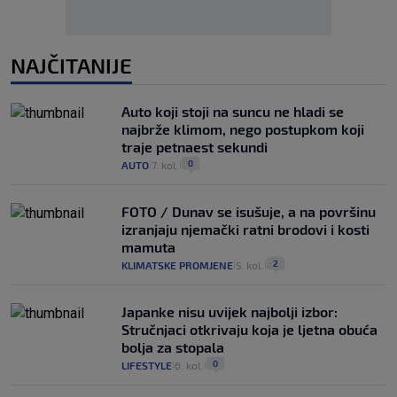
NAJČITANIJE
Auto koji stoji na suncu ne hladi se
najbrže klimom, nego postupkom koji
traje petnaest sekundi
0
AUTO
7. kol.
|
|
FOTO / Dunav se isušuje, a na površinu
izranjaju njemački ratni brodovi i kosti
mamuta
2
KLIMATSKE PROMJENE
5. kol.
|
|
Japanke nisu uvijek najbolji izbor:
Stručnjaci otkrivaju koja je ljetna obuća
bolja za stopala
0
LIFESTYLE
6. kol.
|
|