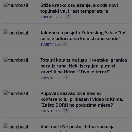
Stiže kratko osvježenje, a onda novi
toplinski val i rast temperatura
0
VRIJEME
7. kol.
|
|
Jakovina o posjetu Zelenskog Srbiji: "Još
se nije odlučilo na koju stranu se ide"
3
SVIJET
7. kol.
|
|
Totalni kolaps na jugu Hrvatske, granica
paralizirana. Neki iscrpljeni putnici
završili na Hitnoj: "Ovo je teror!"
7
VIJESTI
2. kol.
|
|
Pupovac sazvao izvanrednu
konferenciju, prikazan i video iz Knina:
"Zašto DORH ne poduzima mjere?"
19
VIJESTI
7. kol.
|
|
Vučković: Ne postoji hitna sanacija