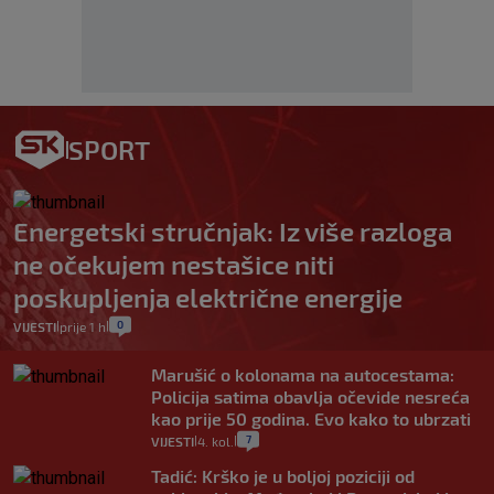
SPORT
Energetski stručnjak: Iz više razloga
ne očekujem nestašice niti
poskupljenja električne energije
0
VIJESTI
prije 1 h
|
|
Marušić o kolonama na autocestama:
Policija satima obavlja očevide nesreća
kao prije 50 godina. Evo kako to ubrzati
7
VIJESTI
4. kol.
|
|
Tadić: Krško je u boljoj poziciji od