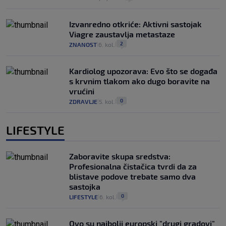
Izvanredno otkriće: Aktivni sastojak
Viagre zaustavlja metastaze
2
ZNANOST
6. kol.
|
|
Kardiolog upozorava: Evo što se događa
s krvnim tlakom ako dugo boravite na
vrućini
0
ZDRAVLJE
5. kol.
|
|
LIFESTYLE
Zaboravite skupa sredstva:
Profesionalna čistačica tvrdi da za
blistave podove trebate samo dva
sastojka
0
LIFESTYLE
6. kol.
|
|
Ovo su najbolji europski "drugi gradovi"