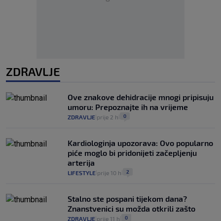
ZDRAVLJE
Ove znakove dehidracije mnogi pripisuju
umoru: Prepoznajte ih na vrijeme
0
ZDRAVLJE
prije 2 h
|
|
Kardiologinja upozorava: Ovo popularno
piće moglo bi pridonijeti začepljenju
arterija
2
LIFESTYLE
prije 10 h
|
|
Stalno ste pospani tijekom dana?
Znanstvenici su možda otkrili zašto
0
ZDRAVLJE
prije 11 h
|
|