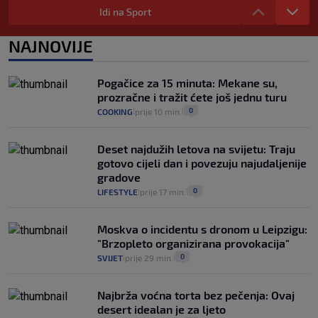
automobilom na Hvar iz Zagreba, a
Idi na Sport
koliko iz Osijeka
14
VIJESTI
2. kol.
NAJNOVIJE
|
|
"Kći je otišla na more, a zaboravila
zdravstvenu iskaznicu". Kakva su prava
Pogačice za 15 minuta: Mekane su,
pacijenata izvan mjesta prebivališta?
prozračne i tražit ćete još jednu turu
1
VIJESTI
1. kol.
|
|
0
COOKING
prije 10 min.
|
|
Deset najdužih letova na svijetu: Traju
gotovo cijeli dan i povezuju najudaljenije
gradove
0
LIFESTYLE
prije 17 min.
|
|
Moskva o incidentu s dronom u Leipzigu:
"Brzopleto organizirana provokacija"
0
SVIJET
prije 29 min.
|
|
Najbrža voćna torta bez pečenja: Ovaj
desert idealan je za ljeto