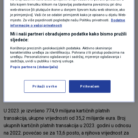
bilo kojem trenutku klikom na Upravljaj postavkama poveznicu pri dnu
web-stranice [ili plutajuće ikone u donjem lijevom kutu web stranice, ako
Od ukupnog broja platnih kartica, krajem 2023. kontaktnih je
je primjenjivo]. Vaši će se odabiri primijeniti kako je opisano u dijelu Web-
mjesto. Za više pojedinosti pogledajte našu Politiku privatnosti.
Dodatne
bilo nešto više od dva milijuna ili 24,09 posto, a
informacije o vašoj privatnosti
beskontaktnih 6.482.500 ili 75,91 posto.
Mi i naši partneri obrađujemo podatke kako bismo pružili
sljedeće:
Kako ističu iz HNB-a, taj podatak potvrđuje da se i u 2023 .
Korištenje preciznih geolokacijskih podataka. Aktivno skeniranje
godini u Hrvatskoj nastavio trend izdavanja kartica
karakteristika uređaja za identifikaciju. Pohrana i/ili pristup podacima na
uređaju. Personalizirano oglašavanje i sadržaj, mjerenje oglašavanja i
beskontaktnom funkcionalnošću.
sadržaja, uvidi u publiku i razvoj usluga.
HNB navodi i da je krajem prošle godine 92,6 posto
Popis partnera (dobavljača)
stanovnika RH imalo najmanje jednu platnu karticu, nadalje 92
posto građana imalo je barem jednu debitnu karticu, 63 posto
Prikaži svrhe
Prihvaćam
stanovništva ili 2.424.103 imalo je samo debitnu karitcu, a
29,7 posto ili 1.143.313 imalo je kreditnu karticu.
U 2023. je izvršeno 774,9 milijuna kartičnih platnih
transakcija, ukupne vrijednosti od 35,2 milijarde eura. Broj
ukupnih kartičnih platnih transakcija u 2023. godini u odnosu
na 2022. povećao se za 13,6 posto, a njihova vrijednost za