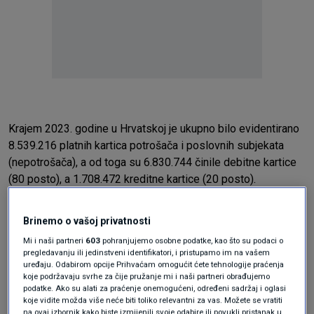
Krajem 2023. godine u Hrvatskoj je ukupno bilo evidentirano
8.539.216 platnih kartica potrošača i poslovnih subjekata
(nepotrošača), a od toga su 6.830.744 činile debitne kartice
(80 posto), a 1.708.472
kreditne kartice
(20 posto).
Ukupan broj platnih kartica manji je za 1,4 posto u odnosu na
kraj 2022. godine, pri čemu se broj debitnih kartica smanjio
Brinemo o vašoj privatnosti
za 1,4 posto, a kreditnih za 1,6 posto.
Mi i naši partneri
603
pohranjujemo osobne podatke, kao što su podaci o
pregledavanju ili jedinstveni identifikatori, i pristupamo im na vašem
Prosječan broj korištenih kreditnih kratica u 2023. iznosio je
uređaju. Odabirom opcije Prihvaćam omogućit ćete tehnologije praćenja
koje podržavaju svrhe za čije pružanje mi i naši partneri obrađujemo
4,85 milijuna ili 57 posto od ukupnog broja izdanih, dok je
podatke. Ako su alati za praćenje onemogućeni, određeni sadržaj i oglasi
nekorištenih bilo 3,21 milijuna ili 37 posto, a blokiranih 0,5
koje vidite možda više neće biti toliko relevantni za vas. Možete se vratiti
na ovaj izbornik kako biste izmijenili svoje odabire ili povukli pristanak u
milijuna ili 6 posto.