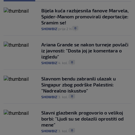
Bijela kuća razbjesnila fanove Marvela,
Spider-Manom promovirali deportacije:
Sramim se!
0
SHOWBIZ
prije 2 h
|
|
Ariana Grande se nakon turneje povlači
iz javnosti: "Dosta joj je komentara o
izgledu"
0
SHOWBIZ
4. kol.
|
|
Slavnom bendu zabranili ulazak u
Singapur zbog podrške Palestini:
"Nadrealno iskustvo"
0
SHOWBIZ
3. kol.
|
|
Slavni glazbenik progovorio o velikoj
borbi: "Ljudi su se dolazili oprostiti od
mene"
0
SHOWBIZ
3. kol.
|
|