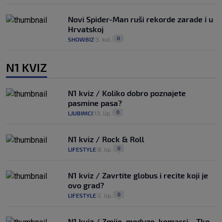
Novi Spider-Man ruši rekorde zarade i u
Hrvatskoj
0
SHOWBIZ
3. kol.
|
|
N1 KVIZ
N1 kviz / Koliko dobro poznajete
pasmine pasa?
0
LJUBIMCI
13. lip.
|
|
N1 kviz / Rock & Roll
0
LIFESTYLE
8. lip.
|
|
N1 kviz / Zavrtite globus i recite koji je
ovo grad?
0
LIFESTYLE
2. lip.
|
|
N1 kviz / Zmije, meduze, komarci... Tko