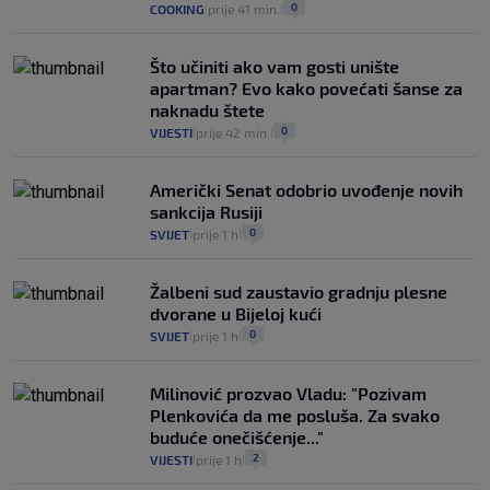
0
COOKING
prije 41 min.
|
|
Što učiniti ako vam gosti unište
apartman? Evo kako povećati šanse za
naknadu štete
0
VIJESTI
prije 42 min.
|
|
Američki Senat odobrio uvođenje novih
sankcija Rusiji
0
SVIJET
prije 1 h
|
|
Žalbeni sud zaustavio gradnju plesne
dvorane u Bijeloj kući
0
SVIJET
prije 1 h
|
|
Milinović prozvao Vladu: "Pozivam
Plenkovića da me posluša. Za svako
buduće onečišćenje..."
2
VIJESTI
prije 1 h
|
|