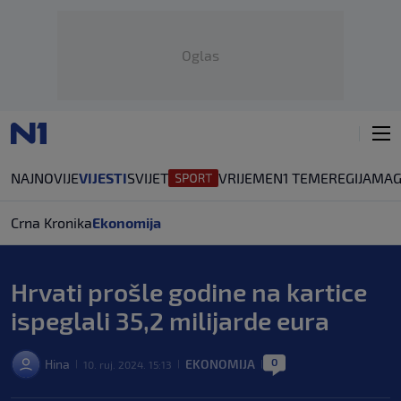
Oglas
NAJNOVIJE
VIJESTI
SVIJET
VRIJEME
N1 TEME
REGIJA
MAG
Crna Kronika
Ekonomija
Hrvati prošle godine na kartice
ispeglali 35,2 milijarde eura
0
Hina
EKONOMIJA
10. ruj. 2024. 15:13
|
|
|