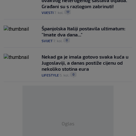
ovakvog heterogenog sastava otpada.
Građani su s razlogom zabrinuti!
17
VIJESTI
7. kol.
|
|
Španjolska Italiji postavila ultimatum:
"Imate dva dana..."
0
SVIJET
7. kol.
|
|
Nekad ga je imala gotovo svaka kuća u
Jugoslaviji, a danas postiže cijenu od
nekoliko stotina eura
0
LIFESTYLE
5. kol.
|
|
Oglas