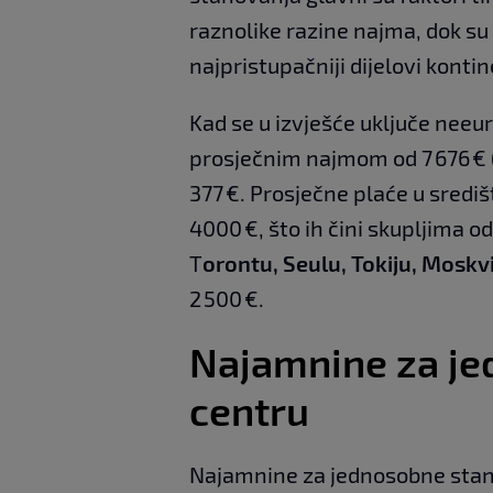
raznolike razine najma, dok su 
najpristupačniji dijelovi konti
Kad se u izvješće uključe neeu
prosječnim najmom od 7 676 € (
377 €. Prosječne plaće u sredi
4000 €, što ih čini skupljima 
T
orontu, Seulu, Tokiju, Moskvi
2 500 €.
Najamnine za je
centru
Najamnine za jednosobne stano