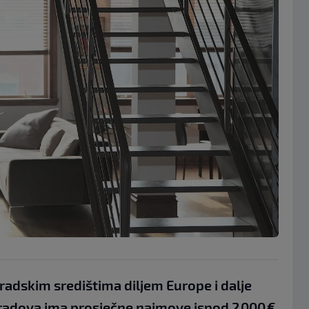
adskim središtima diljem Europe i dalje
gradova ima prosječne najmove ispod 2 000 €