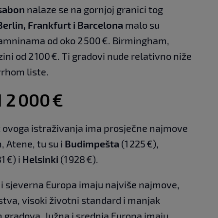
isabon
nalaze se na gornjoj granici tog
erlin, Frankfurt i Barcelona
malo su
ajamninama od oko 2 500 €. Birmingham,
azini od 2 100 €. Ti gradovi nude relativno niže
vrhom liste.
 2 000 €
 ovoga istraživanja ima prosječne najmove
, Atene, tu su i
Budimpešta
(1 225 €),
1 €) i
Helsinki
(1 928 €).
 i sjeverna Europa imaju najviše najmove,
stva, visoki životni standard i manjak
h gradova. Južna i srednja Europa imaju