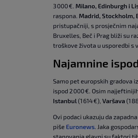
3 000 €.
Milano, Edinburgh i L
raspona.
Madrid, Stockholm, B
pristupačniji, s prosječnim n
Bruxelles, Beč i Prag bliži su r
troškove života u usporedbi s 
Najamnine ispod
Samo pet europskih gradova iz
ispod 2 000 €. Osim najjeftinijih
Istanbul
(1 614 €),
Varšava
(1 88
Ovi podaci ukazuju da zapadna
piše
Euronews
. Jaka gospodar
stanovanja glavni su faktori ti