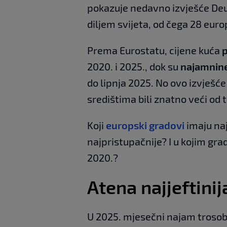
pokazuje nedavno izvješće Deu
diljem svijeta, od čega 28 euro
Prema Eurostatu, cijene kuća
p
2020. i 2025., dok su
najamnine
do lipnja 2025. No ovo izvješć
središtima bili znatno veći od 
Koji
europski gradovi
imaju naj
najpristupačnije? I u kojim gr
2020.?
Atena najjeftinij
U 2025. mjesečni najam trosob