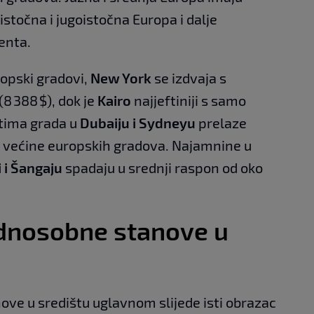
istočna i jugoistočna Europa i dalje
nenta.
ropski gradovi,
New York
se izdvaja s
8 388 $), dok je
Kairo
najjeftiniji s samo
štima grada u
Dubaiju i Sydneyu
prelaze
od većine europskih gradova. Najamnine u
 i Šangaju
spadaju u srednji raspon od oko
dnosobne stanove u
ve u središtu uglavnom slijede isti obrazac