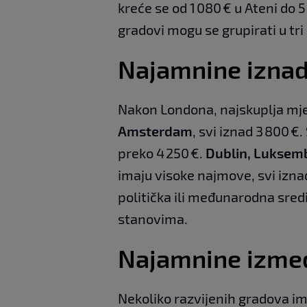
kreće se od 1 080 € u Ateni do 5
gradovi mogu se grupirati u tri
Najamnine iznad
Nakon Londona, najskuplja mje
Amsterdam
, svi iznad 3 800 €
preko 4 250 €.
Dublin, Luksem
imaju visoke najmove, svi iznad
politička ili međunarodna sredi
stanovima.
Najamnine između
Nekoliko razvijenih gradova i