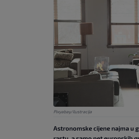
Pixyabay/ilustracija
Astronomske cijene najma u gr
rastu, a samo pet europskih 