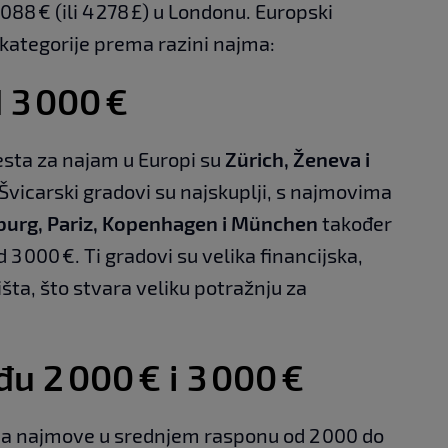
 088 € (ili 4 278 £) u Londonu. Europski
 kategorije prema razini najma:
 3 000 €
sta za najam u Europi su
Zürich, Ženeva i
. Švicarski gradovi su najskuplji, s najmovima
burg, Pariz, Kopenhagen i München
također
 3 000 €. Ti gradovi su velika financijska,
šta, što stvara veliku potražnju za
 2 000 € i 3 000 €
ma najmove u srednjem rasponu od 2 000 do