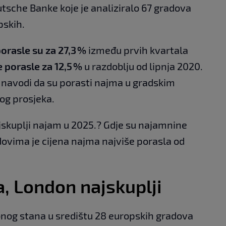
tsche Banke koje je analiziralo 67 gradova
pskih.
orasle su za 27,3 %
između prvih kvartala
 porasle za 12,5 %
u razdoblju od lipnja 2020.
e navodi da su porasti najma u gradskim
tog prosjeka.
skuplji najam u 2025.? Gdje su najamnine
adovima je cijena najma najviše porasla od
a, London najskuplji
nog stana u središtu 28 europskih gradova