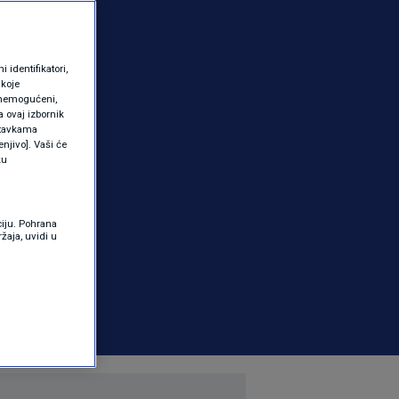
identifikatori,
 koje
 onemogućeni,
a ovaj izbornik
ostavkama
njivo]. Vaši će
ku
ciju. Pohrana
žaja, uvidi u