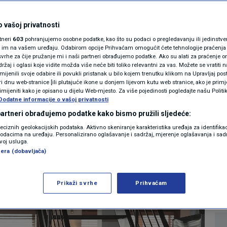
MAGAZIN
ajam stana u
N1 KOMENTAR
 vašoj privatnosti
rtneri
603
pohranjujemo osobne podatke, kao što su podaci o pregledavanju ili jedinstveni 
opskih gradova i
KOLUMNE
o im na vašem uređaju. Odabirom opcije Prihvaćam omogućit ćete tehnologije praćenja
vrhe za čije pružanje mi i naši partneri obrađujemo podatke. Ako su alati za praćenje
žaj i oglasi koje vidite možda više neće biti toliko relevantni za vas. Možete se vratiti n
najviše skočila?
N1(DIS)INFO
zmijenili svoje odabire ili povukli pristanak u bilo kojem trenutku klikom na Upravljaj p
i dnu web-stranice [ili plutajuće ikone u donjem lijevom kutu web stranice, ako je primje
KLIMATSKE PROMJENE
rimijeniti kako je opisano u dijelu Web-mjesto. Za više pojedinosti pogledajte našu Politi
Dodatne informacije o vašoj privatnosti
0
EKONOMIJA
komentara
|
FOTO
 partneri obrađujemo podatke kako bismo pružili sljedeće:
reciznih geolokacijskih podataka. Aktivno skeniranje karakteristika uređaja za identifika
p podacima na uređaju. Personalizirano oglašavanje i sadržaj, mjerenje oglašavanja i sadr
VIDEO
Više
zvoj usluga.
era (dobavljača)
Prikaži svrhe
Prihvaćam