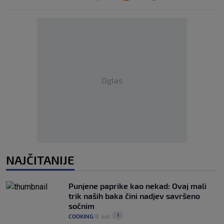
Oglas
NAJČITANIJE
Punjene paprike kao nekad: Ovaj mali
trik naših baka čini nadjev savršeno
sočnim
1
COOKING
8. kol.
|
|