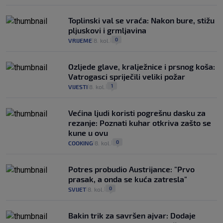
Toplinski val se vraća: Nakon bure, stižu
pljuskovi i grmljavina
0
VRIJEME
8. kol.
|
|
Ozljede glave, kralježnice i prsnog koša:
Vatrogasci spriječili veliki požar
1
VIJESTI
8. kol.
|
|
Većina ljudi koristi pogrešnu dasku za
rezanje: Poznati kuhar otkriva zašto se
kune u ovu
0
COOKING
8. kol.
|
|
Potres probudio Austrijance: "Prvo
prasak, a onda se kuća zatresla"
0
SVIJET
8. kol.
|
|
Bakin trik za savršen ajvar: Dodaje