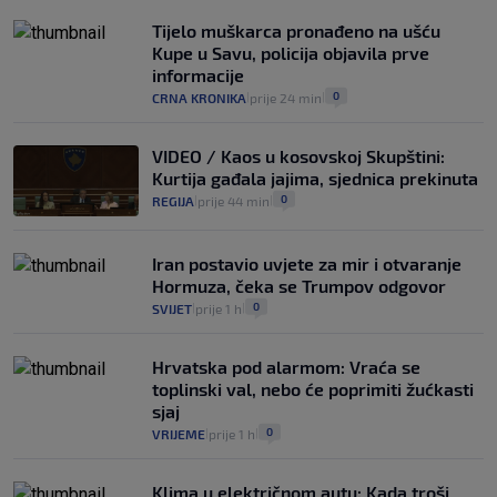
Tijelo muškarca pronađeno na ušću
Kupe u Savu, policija objavila prve
informacije
0
CRNA KRONIKA
prije 24 min
|
|
VIDEO / Kaos u kosovskoj Skupštini:
Kurtija gađala jajima, sjednica prekinuta
0
REGIJA
prije 44 min
|
|
Iran postavio uvjete za mir i otvaranje
Hormuza, čeka se Trumpov odgovor
0
SVIJET
prije 1 h
|
|
Hrvatska pod alarmom: Vraća se
toplinski val, nebo će poprimiti žućkasti
sjaj
0
VRIJEME
prije 1 h
|
|
Klima u električnom autu: Kada troši