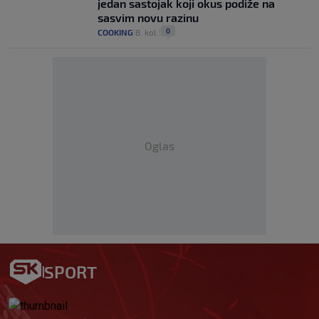
jedan sastojak koji okus podiže na
sasvim novu razinu
0
COOKING
8. kol.
|
|
Oglas
SPORT