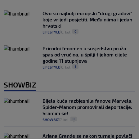
Ovo su najbolji europski "drugi gradovi"
koje vrijedi posjetiti. Među njima i jedan
hrvatski
0
LIFESTYLE
6. kol.
|
|
Prirodni fenomen u susjedstvu pruža
spas od vrućina, u špilji tijekom cijele
godine 11 stupnjeva
1
LIFESTYLE
6. kol.
|
|
SHOWBIZ
Bijela kuća razbjesnila fanove Marvela,
Spider-Manom promovirali deportacije:
Sramim se!
0
SHOWBIZ
7. kol.
|
|
Ariana Grande se nakon turneje povlači