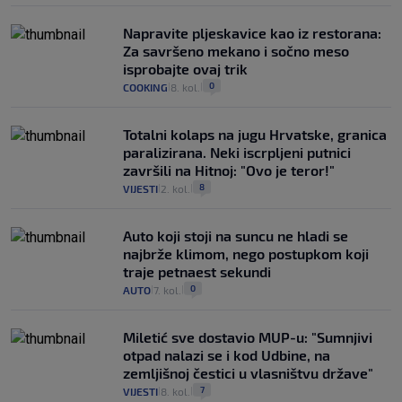
Napravite pljeskavice kao iz restorana:
Za savršeno mekano i sočno meso
isprobajte ovaj trik
0
COOKING
8. kol.
|
|
Totalni kolaps na jugu Hrvatske, granica
paralizirana. Neki iscrpljeni putnici
završili na Hitnoj: "Ovo je teror!"
8
VIJESTI
2. kol.
|
|
Auto koji stoji na suncu ne hladi se
najbrže klimom, nego postupkom koji
traje petnaest sekundi
0
AUTO
7. kol.
|
|
Miletić sve dostavio MUP-u: "Sumnjivi
otpad nalazi se i kod Udbine, na
zemljišnoj čestici u vlasništvu države"
7
VIJESTI
8. kol.
|
|