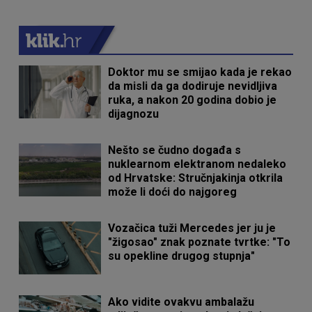
Doktor mu se smijao kada je rekao
da misli da ga dodiruje nevidljiva
ruka, a nakon 20 godina dobio je
dijagnozu
Nešto se čudno događa s
nuklearnom elektranom nedaleko
od Hrvatske: Stručnjakinja otkrila
može li doći do najgoreg
Vozačica tuži Mercedes jer ju je
"žigosao" znak poznate tvrtke: "To
su opekline drugog stupnja"
Ako vidite ovakvu ambalažu