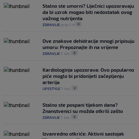
Stalno ste umorni? Liječnici upozoravaju
da bi uzrok mogao biti nedostatak ovog
važnog nutrijenta
0
ZDRAVLJE
prije 2 h
|
|
Ove znakove dehidracije mnogi pripisuju
umoru: Prepoznajte ih na vrijeme
0
ZDRAVLJE
7. kol.
|
|
Kardiologinja upozorava: Ovo popularno
piće moglo bi pridonijeti začepljenju
arterija
2
LIFESTYLE
7. kol.
|
|
Stalno ste pospani tijekom dana?
Znanstvenici su možda otkrili zašto
0
ZDRAVLJE
7. kol.
|
|
Izvanredno otkriće: Aktivni sastojak