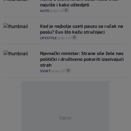
najviše i kako uštedjeti
0
AUTO
prije 1 h
|
|
Kad je najbolje uzeti pauzu za ručak na
poslu? Evo što kažu stručnjaci
0
LIFESTYLE
prije 2 h
|
|
Njemački ministar: Strane sile žele nas
politički i društveno pokoriti izazivajući
strah
0
SVIJET
prije 2 h
|
|
Oglas