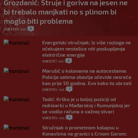
Grozdanić: Struje i goriva na jesen ne
bi trebalo manjkati no s plinom bi
moglo biti problema
0
VIJESTI
8. kol.
|
|
Energetski stručnjak: Iz više razloga ne
očekujem nestašice niti poskupljenja
električne energije
0
VIJESTI
7. kol.
|
|
Marušić o kolonama na autocestama:
Policija satima obavlja očevide nesreća
kao prije 50 godina. Evo kako to ubrzati
7
VIJESTI
4. kol.
|
|
Tadić: Krško je u boljoj poziciji od
nuklearki u Mađarskoj i Rumunjskoj jer
se vodilo računa o važnoj stvari
5
VIJESTI
4. kol.
|
|
Stručnjak o prometnom kolapsu u
Konavlima na granici s Crnom Gorom: