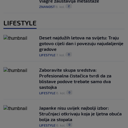
Viagre zaustavlja metastaze
2
ZNANOST
6. kol.
|
|
LIFESTYLE
Deset najdužih letova na svijetu: Traju
gotovo cijeli dan i povezuju najudaljenije
gradove
0
LIFESTYLE
7. kol.
|
|
Zaboravite skupa sredstva:
Profesionalna čistačica tvrdi da za
blistave podove trebate samo dva
sastojka
0
LIFESTYLE
6. kol.
|
|
Japanke nisu uvijek najbolji izbor:
Stručnjaci otkrivaju koja je ljetna obuća
bolja za stopala
0
LIFESTYLE
6. kol.
|
|