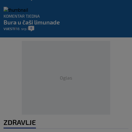
KOMENTAR TJEDNA
Bura u čaši limunade
0
VIJESTI
18. srp.
|
|
Oglas
ZDRAVLJE