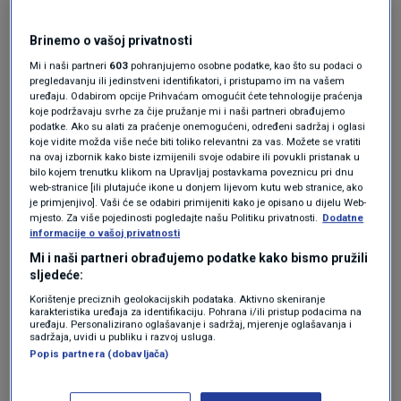
s prošlogodišnjih 66 eura.
Brinemo o vašoj privatnosti
Najskuplja je
Lufthansina
podružnica
Mi i naši partneri
603
pohranjujemo osobne podatke, kao što su podaci o
pregledavanju ili jedinstveni identifikatori, i pristupamo im na vašem
Eurowings s prosječnom cijenom karte za
uređaju. Odabirom opcije Prihvaćam omogućit ćete tehnologije praćenja
koje podržavaju svrhe za čije pružanje mi i naši partneri obrađujemo
jednosmjerni let od 130 eura, višom za 20 eura
podatke. Ako su alati za praćenje onemogućeni, određeni sadržaj i oglasi
koje vidite možda više neće biti toliko relevantni za vas. Možete se vratiti
nego lani.
na ovaj izbornik kako biste izmijenili svoje odabire ili povukli pristanak u
bilo kojem trenutku klikom na Upravljaj postavkama poveznicu pri dnu
web-stranice [ili plutajuće ikone u donjem lijevom kutu web stranice, ako
DLR je analizirao i brojne europske
je primjenjivo]. Vaši će se odabiri primijeniti kako je opisano u dijelu Web-
mjesto. Za više pojedinosti pogledajte našu Politiku privatnosti.
Dodatne
zrakoplovne rute od 11. ožujka i cijene za četiri
informacije o vašoj privatnosti
rezervacijska razdoblja. od jednog dana do tri
Mi i naši partneri obrađujemo podatke kako bismo pružili
sljedeće:
mjeseca prije leta.
Korištenje preciznih geolokacijskih podataka. Aktivno skeniranje
karakteristika uređaja za identifikaciju. Pohrana i/ili pristup podacima na
Najskuplje su u tom razdoblju bile karte za last
uređaju. Personalizirano oglašavanje i sadržaj, mjerenje oglašavanja i
sadržaja, uvidi u publiku i razvoj usluga.
minute putovanja, sa cijenom u rasponu od 119
Popis partnera (dobavljača)
eura (Wizz Air) do 169 eura (Eurowings). Karte