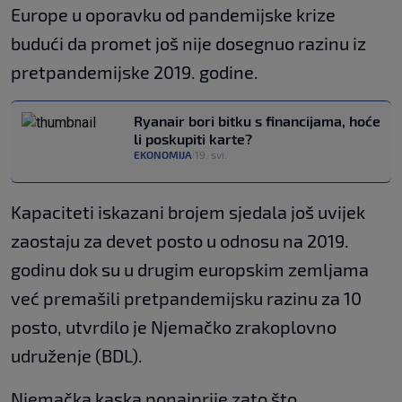
Europe u oporavku od pandemijske krize
budući da promet još nije dosegnuo razinu iz
pretpandemijske 2019. godine.
Ryanair bori bitku s financijama, hoće
li poskupiti karte?
EKONOMIJA
19. svi.
|
Kapaciteti iskazani brojem sjedala još uvijek
zaostaju za devet posto u odnosu na 2019.
godinu dok su u drugim europskim zemljama
već premašili pretpandemijsku razinu za 10
posto, utvrdilo je Njemačko zrakoplovno
udruženje (BDL).
Njemačka kaska ponajprije zato što