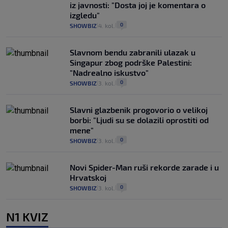
iz javnosti: "Dosta joj je komentara o
izgledu"
0
SHOWBIZ
4. kol.
|
|
Slavnom bendu zabranili ulazak u
Singapur zbog podrške Palestini:
"Nadrealno iskustvo"
0
SHOWBIZ
3. kol.
|
|
Slavni glazbenik progovorio o velikoj
borbi: "Ljudi su se dolazili oprostiti od
mene"
0
SHOWBIZ
3. kol.
|
|
Novi Spider-Man ruši rekorde zarade i u
Hrvatskoj
0
SHOWBIZ
3. kol.
|
|
N1 KVIZ