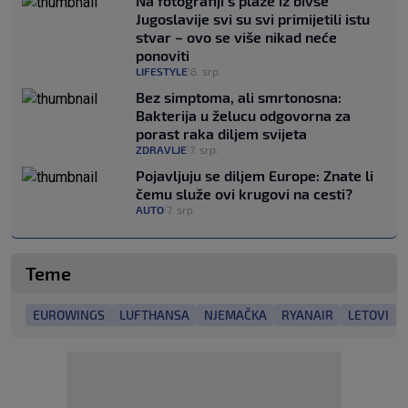
Na fotografiji s plaže iz bivše
Jugoslavije svi su svi primijetili istu
stvar – ovo se više nikad neće
ponoviti
LIFESTYLE
8. srp.
|
Bez simptoma, ali smrtonosna:
Bakterija u želucu odgovorna za
porast raka diljem svijeta
ZDRAVLJE
7. srp.
|
Pojavljuju se diljem Europe: Znate li
čemu služe ovi krugovi na cesti?
AUTO
7. srp.
|
Teme
EUROWINGS
LUFTHANSA
NJEMAČKA
RYANAIR
LETOVI