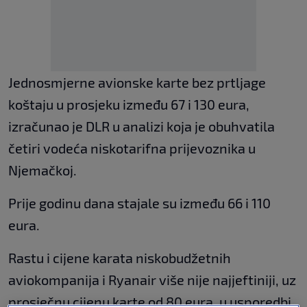
Jednosmjerne avionske karte bez prtljage
koštaju u prosjeku između 67 i 130 eura,
izračunao je DLR u analizi koja je obuhvatila
četiri vodeća niskotarifna prijevoznika u
Njemačkoj.
Prije godinu dana stajale su između 66 i 110
eura.
Rastu i cijene karata niskobudžetnih
aviokompanija i Ryanair više nije najjeftiniji, uz
prosječnu cijenu karte od 80 eura, u usporedbi