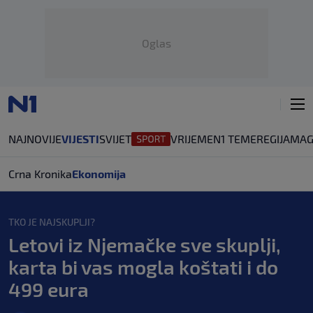
Oglas
NAJNOVIJE
VIJESTI
SVIJET
VRIJEME
N1 TEME
REGIJA
MAG
Crna Kronika
Ekonomija
TKO JE NAJSKUPLJI?
Letovi iz Njemačke sve skuplji,
karta bi vas mogla koštati i do
499 eura