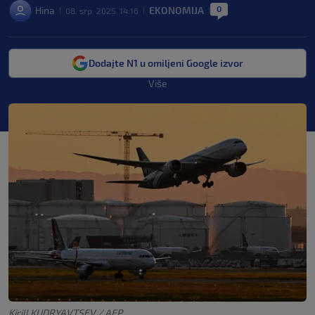
0
Hina
EKONOMIJA
08. srp. 2025. 14:16
|
|
|
Dodajte N1 u omiljeni Google izvor
Više
Kirill KUDRYAVTSEV / AFP