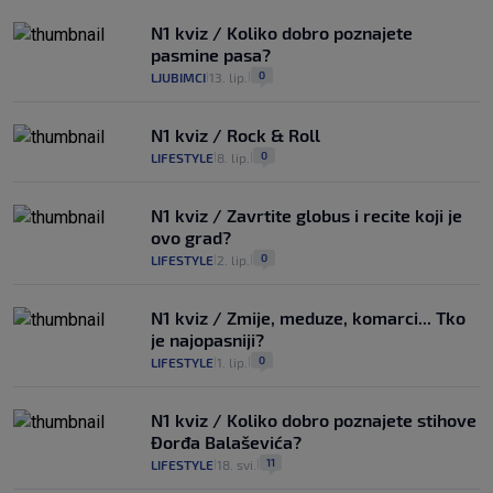
N1 kviz / Koliko dobro poznajete
pasmine pasa?
0
LJUBIMCI
13. lip.
|
|
N1 kviz / Rock & Roll
0
LIFESTYLE
8. lip.
|
|
N1 kviz / Zavrtite globus i recite koji je
ovo grad?
0
LIFESTYLE
2. lip.
|
|
N1 kviz / Zmije, meduze, komarci... Tko
je najopasniji?
0
LIFESTYLE
1. lip.
|
|
N1 kviz / Koliko dobro poznajete stihove
Đorđa Balaševića?
11
LIFESTYLE
18. svi.
|
|