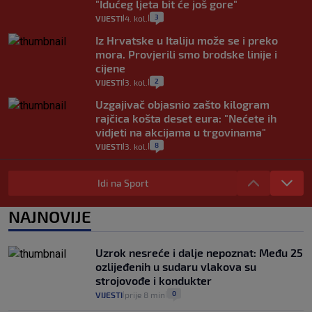
"Idućeg ljeta bit će još gore"
3
VIJESTI
4. kol.
|
|
Iz Hrvatske u Italiju može se i preko
mora. Provjerili smo brodske linije i
cijene
2
VIJESTI
3. kol.
|
|
Uzgajivač objasnio zašto kilogram
rajčica košta deset eura: "Nećete ih
vidjeti na akcijama u trgovinama"
8
VIJESTI
3. kol.
|
|
Selidba je jedno od stresnijih iskustava.
Evo aktualnih cijena i nekoliko savjeta
Idi na Sport
da prođe što lakše i jeftinije
0
VIJESTI
2. kol.
NAJNOVIJE
|
|
Izračunali smo koliko košta putovanje
automobilom na Hvar iz Zagreba, a
Uzrok nesreće i dalje nepoznat: Među 25
koliko iz Osijeka
ozlijeđenih u sudaru vlakova su
14
VIJESTI
2. kol.
|
|
strojovođe i kondukter
0
VIJESTI
prije 8 min
|
|