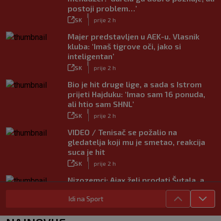
postoji problem…’
|
SK
prije 2 h
Majer predstavljen u AEK-u. Vlasnik
kluba: ‘Imaš tigrove oči, jako si
inteligentan’
|
SK
prije 2 h
Bio je hit druge lige, a sada s Istrom
prijeti Hajduku: ‘Imao sam 16 ponuda,
ali htio sam SHNL’
|
SK
prije 2 h
VIDEO / Tenisač se požalio na
gledatelja koji mu je smetao, reakcija
suca je hit
|
SK
prije 2 h
Nizozemci: Ajax želi prodati Šutala, a
ponuda ne nedostaje
Idi na Sport
|
SK
7. kol.
Bennacer raskinuo s Milanom i sada je