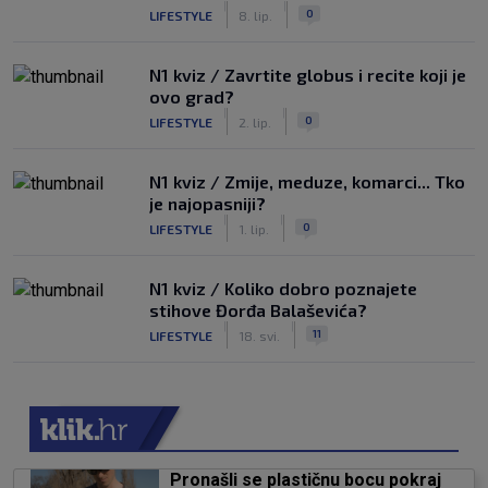
|
|
0
LIFESTYLE
8. lip.
N1 kviz / Zavrtite globus i recite koji je
ovo grad?
|
|
0
LIFESTYLE
2. lip.
N1 kviz / Zmije, meduze, komarci... Tko
je najopasniji?
|
|
0
LIFESTYLE
1. lip.
N1 kviz / Koliko dobro poznajete
stihove Đorđa Balaševića?
|
|
11
LIFESTYLE
18. svi.
Pronašli se plastičnu bocu pokraj