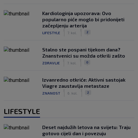
Kardiologinja upozorava: Ovo
popularno piće moglo bi pridonijeti
začepljenju arterija
|
|
2
LIFESTYLE
7. kol.
Stalno ste pospani tijekom dana?
Znanstvenici su možda otkrili zašto
|
|
0
ZDRAVLJE
7. kol.
Izvanredno otkriće: Aktivni sastojak
Viagre zaustavlja metastaze
|
|
2
ZNANOST
6. kol.
LIFESTYLE
Deset najdužih letova na svijetu: Traju
gotovo cijeli dan i povezuju