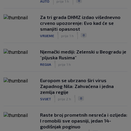
0
AUTO
prije 1 h
Za tri grada DHMZ izdao višednevno
crveno upozorenje: Evo kad će se
smanjiti opasnost
|
|
0
VRIJEME
prije 1 h
Njemački mediji: Zelenski u Beogradu je
"pljuska Rusima"
|
REGIJA
prije 1 h
Europom se ubrzano širi virus
Zapadnog Nila: Zahvaćena i jedna
zemlja regije
|
|
0
SVIJET
prije 2 h
Raste broj prometnih nesreća i ozljeda:
I romobili sve opasniji, jedan 14-
godišnjak poginuo
|
|