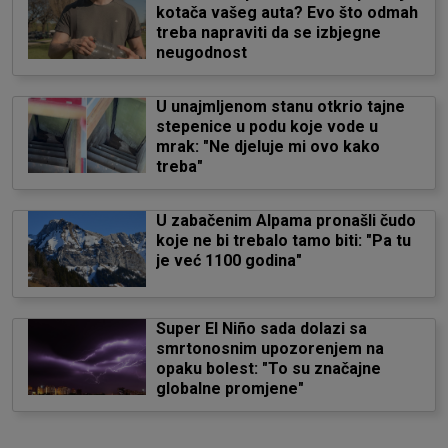
kotača vašeg auta? Evo što odmah
treba napraviti da se izbjegne
neugodnost
U unajmljenom stanu otkrio tajne
stepenice u podu koje vode u
mrak: "Ne djeluje mi ovo kako
treba"
U zabačenim Alpama pronašli čudo
koje ne bi trebalo tamo biti: "Pa tu
je već 1100 godina"
Super El Niño sada dolazi sa
smrtonosnim upozorenjem na
opaku bolest: "To su značajne
globalne promjene"