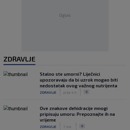
Oglas
ZDRAVLJE
Stalno ste umorni? Liječnici
upozoravaju da bi uzrok mogao biti
nedostatak ovog važnog nutrijenta
|
|
0
ZDRAVLJE
prije 4 h
Ove znakove dehidracije mnogi
pripisuju umoru: Prepoznajte ih na
vrijeme
|
|
0
ZDRAVLJE
7. kol.