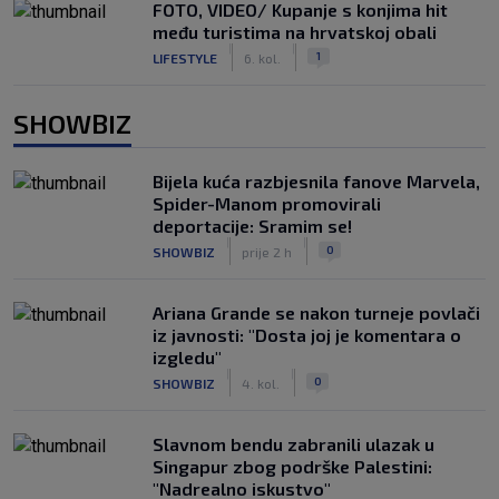
FOTO, VIDEO/ Kupanje s konjima hit
među turistima na hrvatskoj obali
|
|
1
LIFESTYLE
6. kol.
SHOWBIZ
Bijela kuća razbjesnila fanove Marvela,
Spider-Manom promovirali
deportacije: Sramim se!
|
|
0
SHOWBIZ
prije 2 h
Ariana Grande se nakon turneje povlači
iz javnosti: "Dosta joj je komentara o
izgledu"
|
|
0
SHOWBIZ
4. kol.
Slavnom bendu zabranili ulazak u
Singapur zbog podrške Palestini:
"Nadrealno iskustvo"