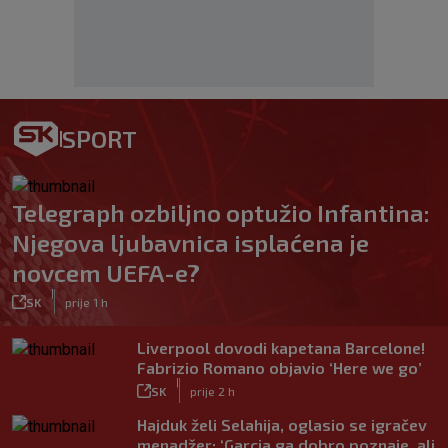
SPORT
Telegraph ozbiljno optužio Infantina:
Njegova ljubavnica isplaćena je
novcem UEFA-e?
|
SK
prije 1 h
Liverpool dovodi kapetana Barcelone!
Fabrizio Romano objavio ‘Here we go’
|
SK
prije 2 h
Hajduk želi Selahija, oglasio se igračev
menadžer: ‘Garcia ga dobro poznaje, ali