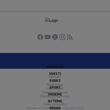
NAJNOVIJE
VIJESTI
Kontakt
O Nama
SVIJET
Marketing
SPORT
Impressum
Uvjeti korištenja
VRIJEME
Politika privatnosti
RSS
N1 TEME
Vaše primjedbe
REGIJA
Member of
United Media
- Copyright 2026