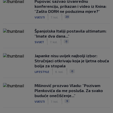
Pupovac sazvao izvanrednu
konferenciju, prikazan i video iz Knina:
"Zašto DORH ne poduzima mjere?"
|
|
20
VIJESTI
7. kol.
Španjolska Italiji postavila ultimatum:
"Imate dva dana..."
|
|
0
SVIJET
7. kol.
Japanke nisu uvijek najbolji izbor:
Stručnjaci otkrivaju koja je ljetna obuća
bolja za stopala
|
|
0
LIFESTYLE
6. kol.
Milinović prozvao Vladu: "Pozivam
Plenkovića da me posluša. Za svako
buduće onečišćenje..."
|
|
9
VIJESTI
7. kol.