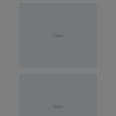
Oglas
Oglas