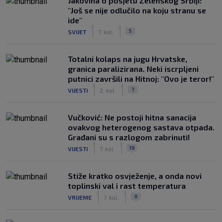
Jakovina o posjetu Zelenskog Srbiji:
"Još se nije odlučilo na koju stranu se
ide"
|
|
5
SVIJET
7. kol.
Totalni kolaps na jugu Hrvatske,
granica paralizirana. Neki iscrpljeni
putnici završili na Hitnoj: "Ovo je teror!"
|
|
7
VIJESTI
2. kol.
Vučković: Ne postoji hitna sanacija
ovakvog heterogenog sastava otpada.
Građani su s razlogom zabrinuti!
|
|
19
VIJESTI
7. kol.
Stiže kratko osvježenje, a onda novi
toplinski val i rast temperatura
|
|
0
VRIJEME
7. kol.