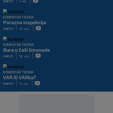
5
VIJESTI
1. kol.
KOMENTAR TJEDNA
Porazna inspekcija
|
|
11
VIJESTI
25. srp.
KOMENTAR TJEDNA
Bura u čaši limunade
|
|
0
VIJESTI
18. srp.
KOMENTAR TJEDNA
VAR ili VARka?
|
|
4
VIJESTI
11. srp.