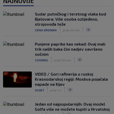
NAJNOVIJE
slobodan igrač: Boban je upravo to i
htio, ali…
|
Sudar putničkog i teretnog vlaka kod
SK
7. kol.
Bjelovara: Više osoba ozlijeđeno,
VIDEO / Počela nam je ‘Cvajta’! Brekalo
strojovođa teže
solidan u gostujućoj pobjedi Herthe
|
|
0
CRNA KRONIKA
prije 35 min
kod Bochuma
|
SK
7. kol.
Punjene paprike kao nekad: Ovaj mali
trik naših baka čini nadjev savršeno
sočnim
|
|
0
COOKING
prije 59 min
VIDEO / Gori rafinerija u ruskoj
Krasnodarskoj regiji: Moskva pojačala
napade na Kijev
|
|
0
SVIJET
prije 1 h
Jedan od najpopularnijih: Ovaj model
Golfa više ne možete kupiti u Hrvatskoj
|
|