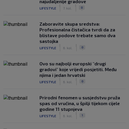
najudaljenije gradove
|
|
0
LIFESTYLE
7. kol.
Zaboravite skupa sredstva:
Profesionalna čistačica tvrdi da za
blistave podove trebate samo dva
sastojka
|
|
0
LIFESTYLE
6. kol.
Ovo su najbolji europski "drugi
gradovi" koje vrijedi posjetiti. Među
njima i jedan hrvatski
|
|
0
LIFESTYLE
6. kol.
Prirodni fenomen u susjedstvu pruža
spas od vrućina, u špilji tijekom cijele
godine 11 stupnjeva
|
|
1
LIFESTYLE
6. kol.