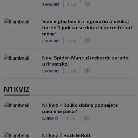
|
|
0
SHOWBIZ
3. kol.
Slavni glazbenik progovorio o velikoj
borbi: "Ljudi su se dolazili oprostiti od
mene"
|
|
0
SHOWBIZ
3. kol.
Novi Spider-Man ruši rekorde zarade i
u Hrvatskoj
|
|
0
SHOWBIZ
3. kol.
N1 KVIZ
N1 kviz / Koliko dobro poznajete
pasmine pasa?
|
|
0
LJUBIMCI
13. lip.
N1 kviz / Rock & Roll