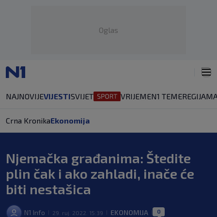
Oglas
NAJNOVIJE
VIJESTI
SVIJET
VRIJEME
N1 TEME
REGIJA
MA
Crna Kronika
Ekonomija
Njemačka građanima: Štedite
plin čak i ako zahladi, inače će
biti nestašica
0
N1 Info
EKONOMIJA
29. ruj. 2022. 15:39
|
|
|