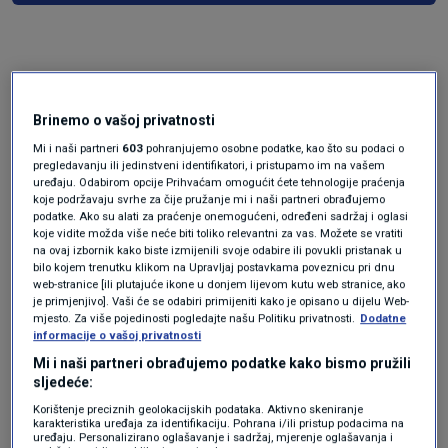
Brinemo o vašoj privatnosti
Mi i naši partneri
603
pohranjujemo osobne podatke, kao što su podaci o
pregledavanju ili jedinstveni identifikatori, i pristupamo im na vašem
uređaju. Odabirom opcije Prihvaćam omogućit ćete tehnologije praćenja
Oglas
koje podržavaju svrhe za čije pružanje mi i naši partneri obrađujemo
podatke. Ako su alati za praćenje onemogućeni, određeni sadržaj i oglasi
koje vidite možda više neće biti toliko relevantni za vas. Možete se vratiti
na ovaj izbornik kako biste izmijenili svoje odabire ili povukli pristanak u
bilo kojem trenutku klikom na Upravljaj postavkama poveznicu pri dnu
web-stranice [ili plutajuće ikone u donjem lijevom kutu web stranice, ako
je primjenjivo]. Vaši će se odabiri primijeniti kako je opisano u dijelu Web-
mjesto. Za više pojedinosti pogledajte našu Politiku privatnosti.
Dodatne
informacije o vašoj privatnosti
Mi i naši partneri obrađujemo podatke kako bismo pružili
sljedeće:
Korištenje preciznih geolokacijskih podataka. Aktivno skeniranje
karakteristika uređaja za identifikaciju. Pohrana i/ili pristup podacima na
uređaju. Personalizirano oglašavanje i sadržaj, mjerenje oglašavanja i