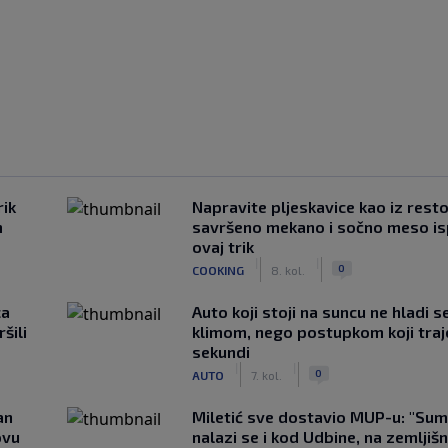
rik
Napravite pljeskavice kao iz rest
m
savršeno mekano i sočno meso is
ovaj trik
|
|
0
COOKING
8. kol.
ca
Auto koji stoji na suncu ne hladi s
šili
klimom, nego postupkom koji traj
sekundi
|
|
0
AUTO
7. kol.
an
Miletić sve dostavio MUP-u: "Sum
ovu
nalazi se i kod Udbine, na zemljišn