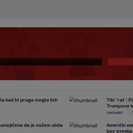
dan Vatreni?
la kad bi pruga mogla biti
Tihi "rat": 
Trumpove 
|
SHOWBIZ
p
sumnjičena da je nožem ubila
Američki me
bez oznaka