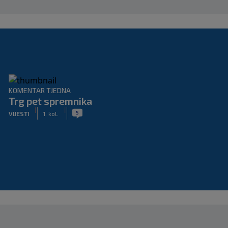
KOMENTAR TJEDNA
Trg pet spremnika
|
|
5
VIJESTI
1. kol.