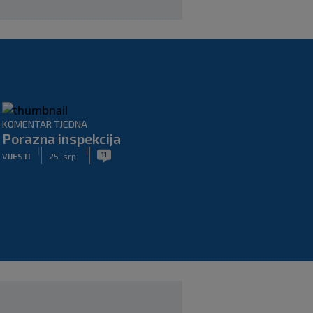
KOMENTAR TJEDNA
Porazna inspekcija
|
|
11
VIJESTI
25. srp.