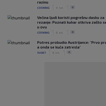
razinu
|
|
0
COOKING
8. kol.
Većina ljudi koristi pogrešnu dasku za
rezanje: Poznati kuhar otkriva zašto s
u ovu
|
|
0
COOKING
8. kol.
Potres probudio Austrijance: "Prvo pr
a onda se kuća zatresla"
|
|
0
SVIJET
8. kol.