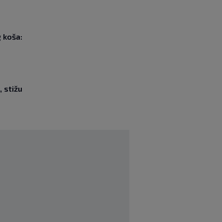
g koša:
, stižu