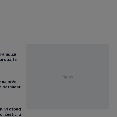
orana: Za
probajte
Oglas
e najbrže
e petnaest
njivi otpad
oj čestici u