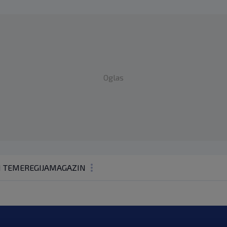
Oglas
1 TEME
REGIJA
MAGAZIN
N1 KOMENTAR
KOLUMNE