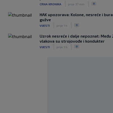
|
|
0
CRNA KRONIKA
prije 37 min
HAK upozorava: Kolone, nesreće i bura
gužve
|
|
0
VIJESTI
prije 1 h
Uzrok nesreće i dalje nepoznat: Među 
vlakova su strojovođe i kondukter
|
|
0
VIJESTI
prije 1 h