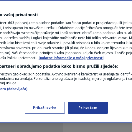
a zaposliti 3.500
N1(DIS)INFO
KLIMATSKE PROMJENE
 vašoj privatnosti
obe bez iskustva
rtneri
603
pohranjujemo osobne podatke, kao što su podaci o pregledavanju ili jedins
FOTO
ori, i pristupamo im na vašem uređaju. Odabirom opcije Prihvaćam omogućit ćete teh
e podržavaju svrhe za čije pružanje mi i naši partneri obrađujemo podatke. Ako su ala
entara
 određeni sadržaj i oglasi koje vidite možda više neće biti toliko relevantni za vas. Mo
VIDEO
rnik kako biste izmijenili svoje odabire ili povukli pristanak u bilo kojem trenutku kl
stavkama poveznicu pri dnu web-stranice [ili plutajuće ikone u donjem lijevom kutu w
enjivo]. Vaši će se odabiri primijeniti kako je opisano u dijelu Web-mjesto. Za više poj
ašu Politiku privatnosti.
Dodatne informacije o vašoj privatnosti
 partneri obrađujemo podatke kako bismo pružili sljedeće:
reciznih geolokacijskih podataka. Aktivno skeniranje karakteristika uređaja za identifi
p podacima na uređaju. Personalizirano oglašavanje i sadržaj, mjerenje oglašavanja i sad
zvoj usluga.
u srijedu da ove godine planira otvoriti 3.500 nov
era (dobavljača)
vine novih radnika angažirati u proizvodnji civiln
Prikaži svrhe
Prihvaćam