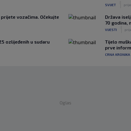
|
SVIJET
prij
 prijete vozačima. Očekujte
Država iselj
70 godina, n
|
VIJESTI
prij
25 ozlijeđenih u sudaru
Tijelo mušk
prve inform
CRNA KRONIKA
Oglas