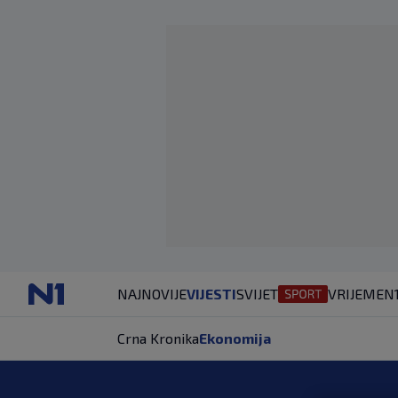
NAJNOVIJE
VIJESTI
SVIJET
VRIJEME
N
Crna Kronika
Ekonomija