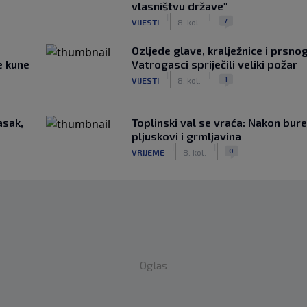
vlasništvu države"
|
|
7
VIJESTI
8. kol.
Ozljede glave, kralježnice i prsno
e kune
Vatrogasci spriječili veliki požar
|
|
1
VIJESTI
8. kol.
asak,
Toplinski val se vraća: Nakon bure
pljuskovi i grmljavina
|
|
0
VRIJEME
8. kol.
Oglas