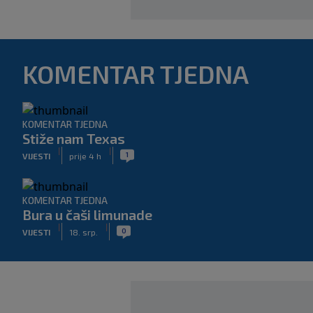
KOMENTAR TJEDNA
KOMENTAR TJEDNA
Stiže nam Texas
|
|
1
VIJESTI
prije 4 h
KOMENTAR TJEDNA
Bura u čaši limunade
|
|
0
VIJESTI
18. srp.