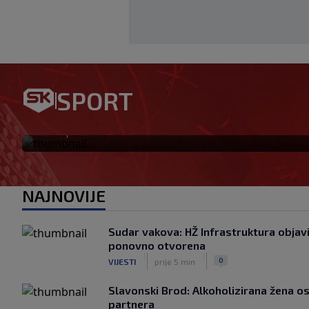
SPORT
Modriću u Milan stiže još je
|
SK
prije 2 h
NAJNOVIJE
Sudar vakova: HŽ Infrastruktura objavi
ponovno otvorena
|
|
0
VIJESTI
prije 5 min
Slavonski Brod: Alkoholizirana žena o
partnera