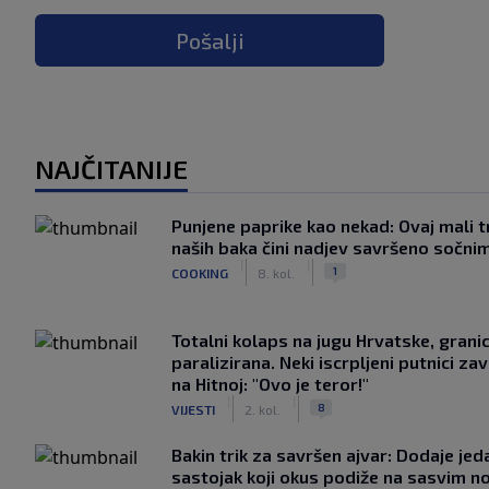
Pošalji
NAJČITANIJE
Punjene paprike kao nekad: Ovaj mali t
naših baka čini nadjev savršeno sočni
|
|
1
COOKING
8. kol.
Totalni kolaps na jugu Hrvatske, grani
paralizirana. Neki iscrpljeni putnici zavr
na Hitnoj: "Ovo je teror!"
|
|
8
VIJESTI
2. kol.
Bakin trik za savršen ajvar: Dodaje jed
sastojak koji okus podiže na sasvim n