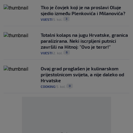
Tko je čovjek koji je na proslavi Oluje
sjedio između Plenkovića i Milanovića?
3
VIJESTI
5. kol.
|
|
Totalni kolaps na jugu Hrvatske, granica
paralizirana. Neki iscrpljeni putnici
završili na Hitnoj: "Ovo je teror!"
6
VIJESTI
2. kol.
|
|
Ovaj grad proglašen je kulinarskom
prijestolnicom svijeta, a nije daleko od
Hrvatske
0
COOKING
5. kol.
|
|