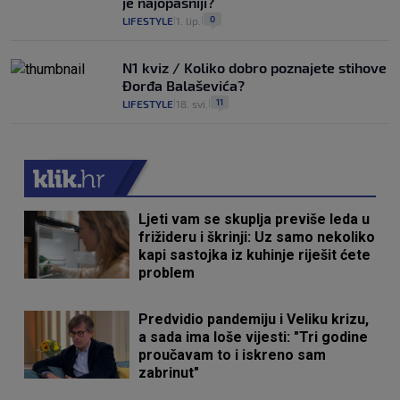
je najopasniji?
0
LIFESTYLE
1. lip.
|
|
N1 kviz / Koliko dobro poznajete stihove
Đorđa Balaševića?
11
LIFESTYLE
18. svi.
|
|
Ljeti vam se skuplja previše leda u
frižideru i škrinji: Uz samo nekoliko
kapi sastojka iz kuhinje riješit ćete
problem
Predvidio pandemiju i Veliku krizu,
a sada ima loše vijesti: "Tri godine
proučavam to i iskreno sam
zabrinut"