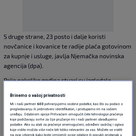
S druge strane, 23 posto i dalje koristi
novčanice i kovanice te radije plaća gotovinom
za kupnje i usluge, javlja Njemačka novinska
agencija (dpa).
Prije nekoliko godina stvari su izgledale
drugačije - 2022. godine ih je u prosjeku diljem
Brinemo o vašoj privatnosti
Europe 37 posto preferiralo gotovinu u odnosu
Mi i naši partneri
603
pohranjujemo osobne podatke, kao što su podaci o
na plaćanje debitnom karticom (30 posto).
pregledavanju ili jedinstveni identifikatori, i pristupamo im na vašem
uređaju. Odabirom opcije Prihvaćam omogućit ćete tehnologije praćenja
koje podržavaju svrhe za čije pružanje mi i naši partneri obrađujemo
podatke. Ako su alati za praćenje onemogućeni, određeni sadržaj i oglasi
Financijski stručnjak: U ovih pet
koje vidite možda više neće biti toliko relevantni za vas. Možete se vratiti
slučajeva bolje je koristiti gotovinu
na ovaj izbornik kako biste izmijenili svoje odabire ili povukli pristanak u