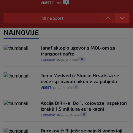
1
VIJESTI
1. kol.
|
|
Provjerili smo "što ćemo onda" ako
Plenković na 15 dana ukine mjere: "Ne bi
Idi na Sport
se dogodilo ništa. Vlada se zaljubila u te
intervencije"
NAJNOVIJE
25
VIJESTI
30. srp.
|
|
Analitičar o Mostu: Oni su u yin-yang
Janaf sklopio ugovor s MOL-om za
poziciji i imaju drugog najpoznatijeg
transport nafte
bravara u povijesti Hrvatske
0
EKONOMIJA
prije 2 min
|
|
16
VIJESTI
30. srp.
|
|
Tomo Medved iz Slunja: Hrvatska se
neće ispričavati nikome za pobjedu
0
VIJESTI
prije 14 min
|
|
Akcija DIRH-a: Do 1. kolovoza inspektori
izrekli 1,5 milijuna eura kazni
0
EKONOMIJA
prije 26 min
|
|
Đuroković: Bilježe se najniži vodostaji