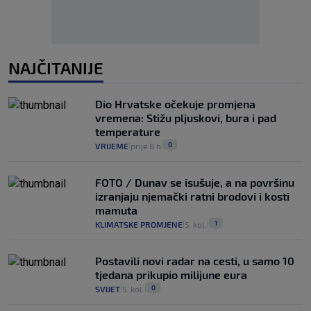
NAJČITANIJE
Dio Hrvatske očekuje promjena
vremena: Stižu pljuskovi, bura i pad
temperature
0
VRIJEME
prije 8 h
|
|
FOTO / Dunav se isušuje, a na površinu
izranjaju njemački ratni brodovi i kosti
mamuta
1
KLIMATSKE PROMJENE
5. kol.
|
|
Postavili novi radar na cesti, u samo 10
tjedana prikupio milijune eura
0
SVIJET
5. kol.
|
|