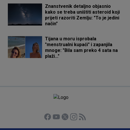
Znanstvenik detaljno objasnio
kako se treba uništiti asteroid koji
prijeti razoriti Zemlju: "To je jedini
način"
Tijana u moru isprobala
"menstrualni kupaći" i zapanjila
mnoge: "Bila sam preko 4 sata na
plaži..."