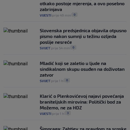
otkako postoje mjerenja, a ovo posebno
zabrinjava
0
VIJESTI
prije 49 min
|
|
Slovenska predsjednica objavila otpusno
pismo nakon sumnji u težinu ozljeda
poslije nesreće
0
SVIJET
prije 54 min
|
|
Mladić koji se zaletio u ljude na
sindikalnom skupu osuđen na doživotan
zatvor
0
SVIJET
prije 1 h
|
|
Klarić o Plenkovićevoj najavi povećanja
braniteljskih mirovina: Politički bod za
Možemo, ne za HDZ
3
VIJESTI
prije 1 h
|
|
Šimpraga: Zahtjev za pravdom za srpske