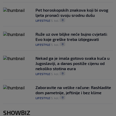
Pet horoskopskih znakova koji bi ovog
ljeta pronaći svoju srodnu dušu
0
LIFESTYLE
5. kol.
|
|
Ruže uz ove biljke neće bujno cvjetati:
Evo koje greške treba izbjegavati
0
LIFESTYLE
5. kol.
|
|
Nekad ga je imala gotovo svaka kuća u
Jugoslaviji, a danas postiže cijenu od
nekoliko stotina eura
0
LIFESTYLE
5. kol.
|
|
Zaboravite na velike račune: Rashladite
dom pametnije, jeftinije i bez klime
0
LIFESTYLE
5. kol.
|
|
SHOWBIZ