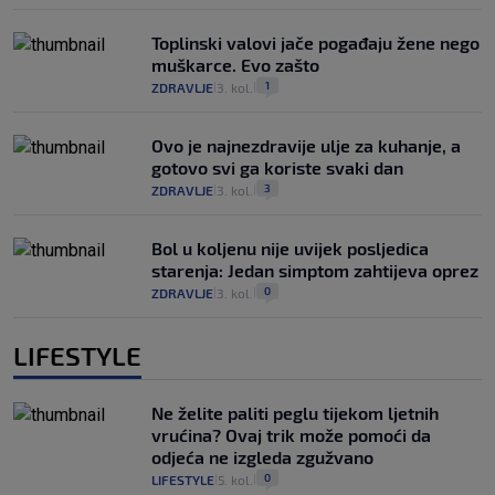
Toplinski valovi jače pogađaju žene nego
muškarce. Evo zašto
1
ZDRAVLJE
3. kol.
|
|
Ovo je najnezdravije ulje za kuhanje, a
gotovo svi ga koriste svaki dan
3
ZDRAVLJE
3. kol.
|
|
Bol u koljenu nije uvijek posljedica
starenja: Jedan simptom zahtijeva oprez
0
ZDRAVLJE
3. kol.
|
|
LIFESTYLE
Ne želite paliti peglu tijekom ljetnih
vrućina? Ovaj trik može pomoći da
odjeća ne izgleda zgužvano
0
LIFESTYLE
5. kol.
|
|