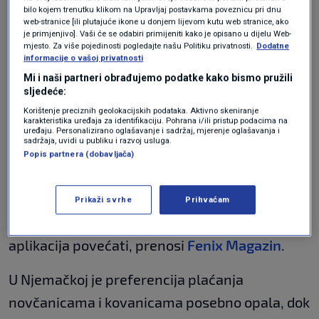
umjesto kartice
bilo kojem trenutku klikom na Upravljaj postavkama poveznicu pri dnu
LIFESTYLE
5. velj.
|
web-stranice [ili plutajuće ikone u donjem lijevom kutu web stranice, ako
je primjenjivo]. Vaši će se odabiri primijeniti kako je opisano u dijelu Web-
mjesto. Za više pojedinosti pogledajte našu Politiku privatnosti.
Dodatne
informacije o vašoj privatnosti
Prema istraživanju, korištenje kreditnih kartica
Mi i naši partneri obrađujemo podatke kako bismo pružili
također je u porastu - 22 posto sada preferira
sljedeće:
mjesečno plaćanje - pet postotnih bodova više
Korištenje preciznih geolokacijskih podataka. Aktivno skeniranje
karakteristika uređaja za identifikaciju. Pohrana i/ili pristup podacima na
nego 2022. Aplikacije za plaćanje, s druge
uređaju. Personalizirano oglašavanje i sadržaj, mjerenje oglašavanja i
sadržaja, uvidi u publiku i razvoj usluga.
strane, ostaju nepopularne, samo 14 posto
Popis partnera (dobavljača)
preferira korištenje aplikacije za plaćanje,
jedan postotni bod više nego 2022. Međutim,
Prikaži svrhe
Prihvaćam
konzultanti očekuju da će se korištenje
aplikacija povećati, prenosi
Fenix Magazin
.
U Njemačkoj je preferencija plaćanja
novčanicama i kovanicama posebno opala, dok