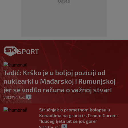
Oglas
SPORT
Tadić: Krško je u boljoj poziciji od
nuklearki u Mađarskoj i Rumunjskoj
jer se vodilo računa o važnoj stvari
5
VIJESTI
4. kol.
|
|
Stručnjak o prometnom kolapsu u
Konavlima na granici s Crnom Gorom:
"Idućeg ljeta bit će još gore"
3
VIJESTI
4. kol.
|
|