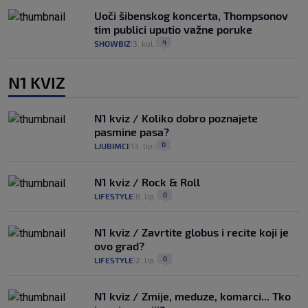
Uoči šibenskog koncerta, Thompsonov
tim publici uputio važne poruke
4
SHOWBIZ
3. kol.
|
|
N1 KVIZ
N1 kviz / Koliko dobro poznajete
pasmine pasa?
0
LJUBIMCI
13. lip.
|
|
N1 kviz / Rock & Roll
0
LIFESTYLE
8. lip.
|
|
N1 kviz / Zavrtite globus i recite koji je
ovo grad?
0
LIFESTYLE
2. lip.
|
|
N1 kviz / Zmije, meduze, komarci... Tko