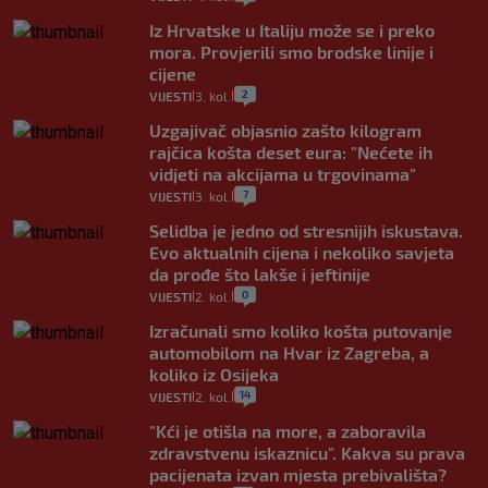
Iz Hrvatske u Italiju može se i preko
mora. Provjerili smo brodske linije i
cijene
2
VIJESTI
3. kol.
|
|
Uzgajivač objasnio zašto kilogram
rajčica košta deset eura: "Nećete ih
vidjeti na akcijama u trgovinama"
7
VIJESTI
3. kol.
|
|
Selidba je jedno od stresnijih iskustava.
Evo aktualnih cijena i nekoliko savjeta
da prođe što lakše i jeftinije
0
VIJESTI
2. kol.
|
|
Izračunali smo koliko košta putovanje
automobilom na Hvar iz Zagreba, a
koliko iz Osijeka
14
VIJESTI
2. kol.
|
|
"Kći je otišla na more, a zaboravila
zdravstvenu iskaznicu". Kakva su prava
pacijenata izvan mjesta prebivališta?