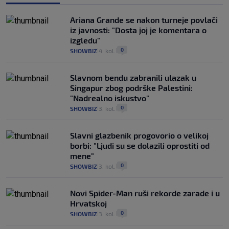
Ariana Grande se nakon turneje povlači
iz javnosti: "Dosta joj je komentara o
izgledu"
0
SHOWBIZ
4. kol.
|
|
Slavnom bendu zabranili ulazak u
Singapur zbog podrške Palestini:
"Nadrealno iskustvo"
0
SHOWBIZ
3. kol.
|
|
Slavni glazbenik progovorio o velikoj
borbi: "Ljudi su se dolazili oprostiti od
mene"
0
SHOWBIZ
3. kol.
|
|
Novi Spider-Man ruši rekorde zarade i u
Hrvatskoj
0
SHOWBIZ
3. kol.
|
|