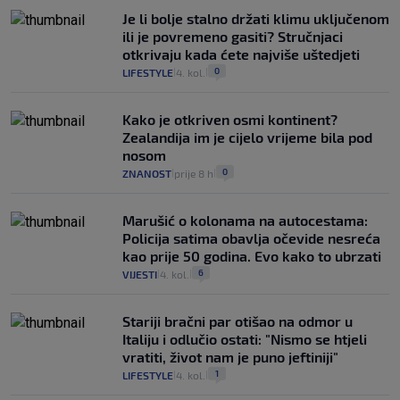
Je li bolje stalno držati klimu uključenom
ili je povremeno gasiti? Stručnjaci
otkrivaju kada ćete najviše uštedjeti
0
LIFESTYLE
4. kol.
|
|
Kako je otkriven osmi kontinent?
Zealandija im je cijelo vrijeme bila pod
nosom
0
ZNANOST
prije 8 h
|
|
Marušić o kolonama na autocestama:
Policija satima obavlja očevide nesreća
kao prije 50 godina. Evo kako to ubrzati
6
VIJESTI
4. kol.
|
|
Stariji bračni par otišao na odmor u
Italiju i odlučio ostati: "Nismo se htjeli
vratiti, život nam je puno jeftiniji"
1
LIFESTYLE
4. kol.
|
|