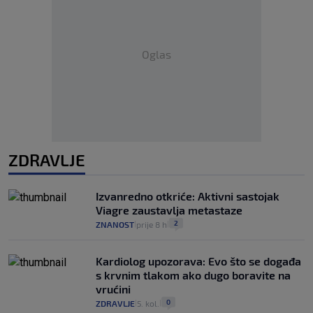
Oglas
ZDRAVLJE
Izvanredno otkriće: Aktivni sastojak
Viagre zaustavlja metastaze
2
ZNANOST
prije 8 h
|
|
Kardiolog upozorava: Evo što se događa
s krvnim tlakom ako dugo boravite na
vrućini
0
ZDRAVLJE
5. kol.
|
|