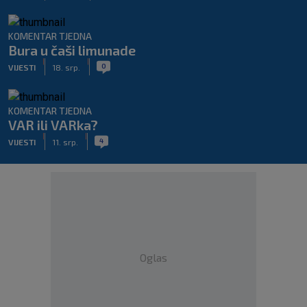
KOMENTAR TJEDNA
Bura u čaši limunade
|
|
0
VIJESTI
18. srp.
KOMENTAR TJEDNA
VAR ili VARka?
|
|
4
VIJESTI
11. srp.
Oglas