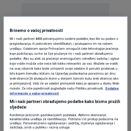
Brinemo o vašoj privatnosti
Mi i naši partneri
603
pohranjujemo osobne podatke, kao što su podaci o
Oglas
pregledavanju ili jedinstveni identifikatori, i pristupamo im na vašem
uređaju. Odabirom opcije Prihvaćam omogućit ćete tehnologije praćenja
koje podržavaju svrhe za čije pružanje mi i naši partneri obrađujemo
podatke. Ako su alati za praćenje onemogućeni, određeni sadržaj i oglasi
koje vidite možda više neće biti toliko relevantni za vas. Možete se vratiti
na ovaj izbornik kako biste izmijenili svoje odabire ili povukli pristanak u
bilo kojem trenutku klikom na Upravljaj postavkama poveznicu pri dnu
web-stranice [ili plutajuće ikone u donjem lijevom kutu web stranice, ako
je primjenjivo]. Vaši će se odabiri primijeniti kako je opisano u dijelu Web-
mjesto. Za više pojedinosti pogledajte našu Politiku privatnosti.
Dodatne
informacije o vašoj privatnosti
Mi i naši partneri obrađujemo podatke kako bismo pružili
sljedeće:
Oglas
Korištenje preciznih geolokacijskih podataka. Aktivno skeniranje
karakteristika uređaja za identifikaciju. Pohrana i/ili pristup podacima na
uređaju. Personalizirano oglašavanje i sadržaj, mjerenje oglašavanja i
sadržaja, uvidi u publiku i razvoj usluga.