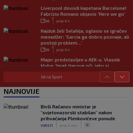
Liverpool dovodi kapetana Barcelone!
Fabrizio Romano objavio ‘Here we go’
|
SK
prije 6 h
Hajduk želi Selahija, oglasio se igračev
menadžer: ‘Garcia ga dobro poznaje, ali
postoji problem…’
|
SK
prije 6 h
Majer predstavljen u AEK-u. Vlasnik
kluba: ‘Imaš tigrove oči, jako si
inteligentan’
Idi na Sport
|
SK
prije 5 h
Bio je hit druge lige, a sada s Istrom
NAJNOVIJE
prijeti Hajduku: ‘Imao sam 16 ponuda,
ali htio sam SHNL’
|
Bivši Račanov ministar je
SK
prije 6 h
"svjetonazorski stabilan" nakon
VIDEO / Tenisač se požalio na
prihvaćanja Plenkovićeve ponude
gledatelja koji mu je smetao, reakcija
|
|
0
VIJESTI
prije 6 min
suca je hit