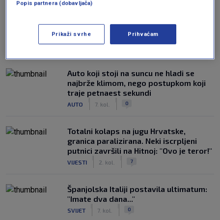
Popis partnera (dobavljača)
Prikaži svrhe
Prihvaćam
NAJČITANIJE
Auto koji stoji na suncu ne hladi se
najbrže klimom, nego postupkom koji
traje petnaest sekundi
|
|
0
AUTO
7. kol.
Totalni kolaps na jugu Hrvatske,
granica paralizirana. Neki iscrpljeni
putnici završili na Hitnoj: "Ovo je teror!"
|
|
7
VIJESTI
2. kol.
Španjolska Italiji postavila ultimatum:
"Imate dva dana..."
|
|
0
SVIJET
7. kol.