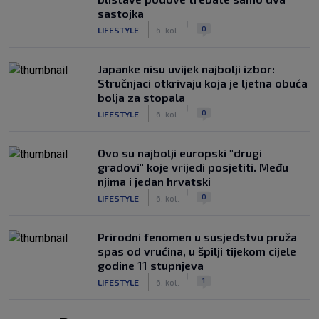
sastojka
|
|
0
LIFESTYLE
6. kol.
Japanke nisu uvijek najbolji izbor:
Stručnjaci otkrivaju koja je ljetna obuća
bolja za stopala
|
|
0
LIFESTYLE
6. kol.
Ovo su najbolji europski "drugi
gradovi" koje vrijedi posjetiti. Među
njima i jedan hrvatski
|
|
0
LIFESTYLE
6. kol.
Prirodni fenomen u susjedstvu pruža
spas od vrućina, u špilji tijekom cijele
godine 11 stupnjeva
|
|
1
LIFESTYLE
6. kol.