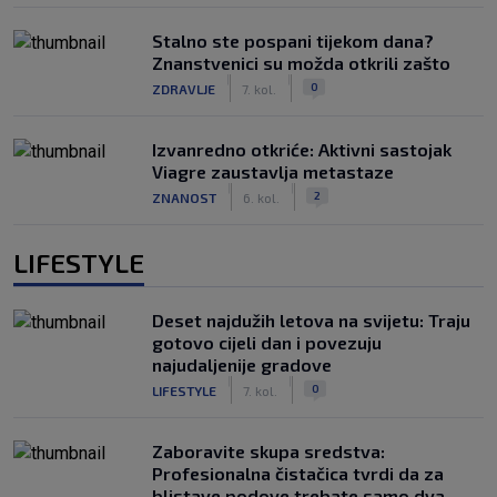
Stalno ste pospani tijekom dana?
Znanstvenici su možda otkrili zašto
|
|
0
ZDRAVLJE
7. kol.
Izvanredno otkriće: Aktivni sastojak
Viagre zaustavlja metastaze
|
|
2
ZNANOST
6. kol.
LIFESTYLE
Deset najdužih letova na svijetu: Traju
gotovo cijeli dan i povezuju
najudaljenije gradove
|
|
0
LIFESTYLE
7. kol.
Zaboravite skupa sredstva:
Profesionalna čistačica tvrdi da za
blistave podove trebate samo dva