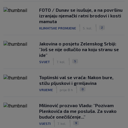
FOTO / Dunav se isušuje, a na površinu
izranjaju njemački ratni brodovi i kosti
mamuta
|
|
2
KLIMATSKE PROMJENE
5. kol.
Jakovina o posjetu Zelenskog Srbiji:
"Još se nije odlučilo na koju stranu se
ide"
|
|
5
SVIJET
7. kol.
Toplinski val se vraća: Nakon bure,
stižu pljuskovi i grmljavina
|
|
0
VRIJEME
prije 8 h
Milinović prozvao Vladu: "Pozivam
Plenkovića da me posluša. Za svako
buduće onečišćenje..."
|
|
9
VIJESTI
7. kol.