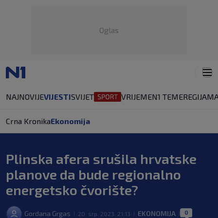
Oglas
NAJNOVIJE
VIJESTI
SVIJET
VRIJEME
N1 TEME
REGIJA
MA
Crna Kronika
Ekonomija
Plinska afera srušila hrvatske
planove da bude regionalno
energetsko čvorište?
0
Gordana Grgas
EKONOMIJA
20. srp. 2023. 21:13
|
|
|