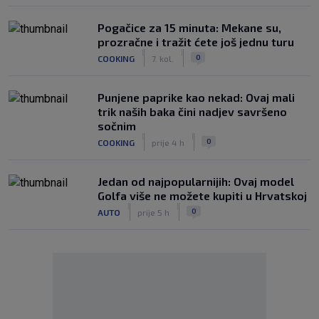
Pogačice za 15 minuta: Mekane su,
prozračne i tražit ćete još jednu turu
|
|
0
COOKING
7. kol.
Punjene paprike kao nekad: Ovaj mali
trik naših baka čini nadjev savršeno
sočnim
|
|
0
COOKING
prije 4 h
Jedan od najpopularnijih: Ovaj model
Golfa više ne možete kupiti u Hrvatskoj
|
|
0
AUTO
prije 5 h