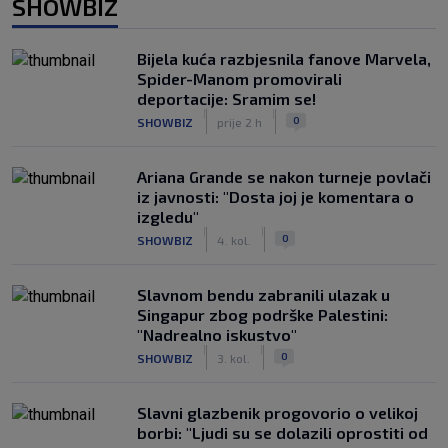
SHOWBIZ
Bijela kuća razbjesnila fanove Marvela,
Spider-Manom promovirali
deportacije: Sramim se!
|
|
0
SHOWBIZ
prije 2 h
Ariana Grande se nakon turneje povlači
iz javnosti: "Dosta joj je komentara o
izgledu"
|
|
0
SHOWBIZ
4. kol.
Slavnom bendu zabranili ulazak u
Singapur zbog podrške Palestini:
"Nadrealno iskustvo"
|
|
0
SHOWBIZ
3. kol.
Slavni glazbenik progovorio o velikoj
borbi: "Ljudi su se dolazili oprostiti od