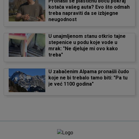
Pronašli se plastičnu bocu pokraj
kotača vašeg auta? Evo što odmah
treba napraviti da se izbjegne
neugodnost
U unajmljenom stanu otkrio tajne
stepenice u podu koje vode u
mrak: "Ne djeluje mi ovo kako
treba"
U zabačenim Alpama pronašli čudo
koje ne bi trebalo tamo biti: "Pa tu
je već 1100 godina"