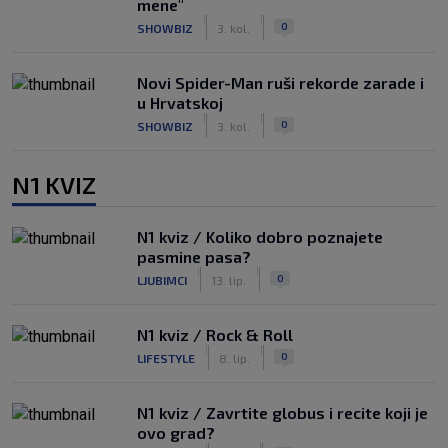
mene"
|
|
0
SHOWBIZ
3. kol.
Novi Spider-Man ruši rekorde zarade i
u Hrvatskoj
|
|
0
SHOWBIZ
3. kol.
N1 KVIZ
N1 kviz / Koliko dobro poznajete
pasmine pasa?
|
|
0
LJUBIMCI
13. lip.
N1 kviz / Rock & Roll
|
|
0
LIFESTYLE
8. lip.
N1 kviz / Zavrtite globus i recite koji je
ovo grad?
|
|