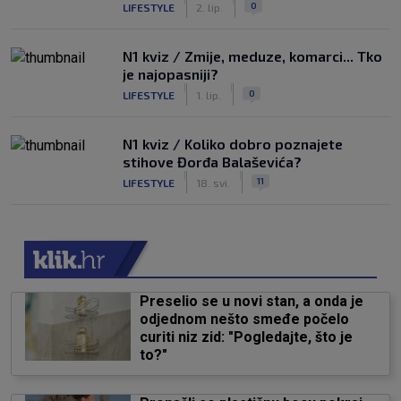
0
LIFESTYLE
2. lip.
N1 kviz / Zmije, meduze, komarci... Tko
je najopasniji?
|
|
0
LIFESTYLE
1. lip.
N1 kviz / Koliko dobro poznajete
stihove Đorđa Balaševića?
|
|
11
LIFESTYLE
18. svi.
Preselio se u novi stan, a onda je
odjednom nešto smeđe počelo
curiti niz zid: "Pogledajte, što je
to?"