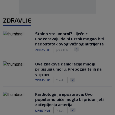
ZDRAVLJE
Stalno ste umorni? Liječnici
upozoravaju da bi uzrok mogao biti
nedostatak ovog važnog nutrijenta
|
|
0
ZDRAVLJE
prije 8 h
Ove znakove dehidracije mnogi
pripisuju umoru: Prepoznajte ih na
vrijeme
|
|
0
ZDRAVLJE
7. kol.
Kardiologinja upozorava: Ovo
popularno piće moglo bi pridonijeti
začepljenju arterija
|
|
2
LIFESTYLE
7. kol.