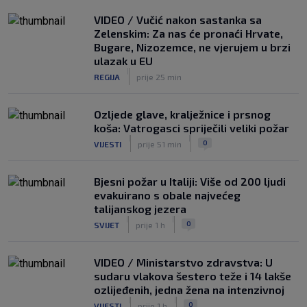
|
SK
prije 6 h
VIDEO / Vučić nakon sastanka sa
Zelenskim: Za nas će pronaći Hrvate,
Bugare, Nizozemce, ne vjerujem u brzi
ulazak u EU
|
REGIJA
prije 25 min
Ozljede glave, kralježnice i prsnog
koša: Vatrogasci spriječili veliki požar
|
|
0
VIJESTI
prije 51 min
Bjesni požar u Italiji: Više od 200 ljudi
evakuirano s obale najvećeg
talijanskog jezera
|
|
0
SVIJET
prije 1 h
VIDEO / Ministarstvo zdravstva: U
sudaru vlakova šestero teže i 14 lakše
ozlijeđenih, jedna žena na intenzivnoj
|
|
0
VIJESTI
prije 1 h