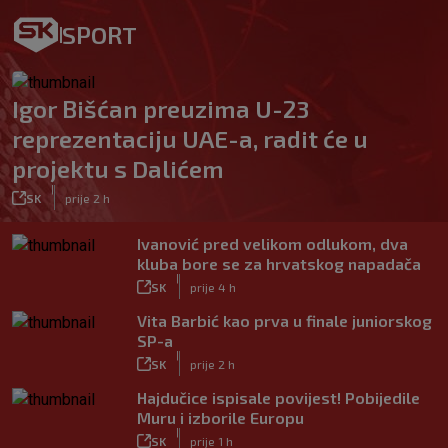
SPORT
Igor Bišćan preuzima U-23
reprezentaciju UAE-a, radit će u
projektu s Dalićem
|
SK
prije 2 h
Ivanović pred velikom odlukom, dva
kluba bore se za hrvatskog napadača
|
SK
prije 4 h
Vita Barbić kao prva u finale juniorskog
SP-a
|
SK
prije 2 h
Hajdučice ispisale povijest! Pobijedile
Muru i izborile Europu
|
SK
prije 1 h