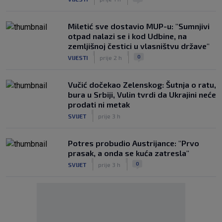
Miletić sve dostavio MUP-u: "Sumnjivi
otpad nalazi se i kod Udbine, na
zemljišnoj čestici u vlasništvu države"
|
|
0
VIJESTI
prije 2 h
Vučić dočekao Zelenskog: Šutnja o ratu,
bura u Srbiji, Vulin tvrdi da Ukrajini neće
prodati ni metak
|
SVIJET
prije 3 h
Potres probudio Austrijance: "Prvo
prasak, a onda se kuća zatresla"
|
|
0
SVIJET
prije 3 h