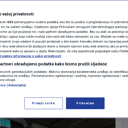
la šokantne brojke:
MAGAZIN
N1 KOMENTAR
 vašoj privatnosti
ultate bojkota
rtneri
603
pohranjujemo osobne podatke, kao što su podaci o pregledavanju ili jedinstveni 
KOLUMNE
o im na vašem uređaju. Odabirom opcije Prihvaćam omogućit ćete tehnologije praćenja
atskoj
vrhe za čije pružanje mi i naši partneri obrađujemo podatke. Ako su alati za praćenje
žaj i oglasi koje vidite možda više neće biti toliko relevantni za vas. Možete se vratiti n
N1(DIS)INFO
zmijenili svoje odabire ili povukli pristanak u bilo kojem trenutku klikom na Upravljaj p
i dnu web-stranice [ili plutajuće ikone u donjem lijevom kutu web stranice, ako je primje
4
ONOMIJA
komentara
|
KLIMATSKE PROMJENE
rimijeniti kako je opisano u dijelu Web-mjesto. Za više pojedinosti pogledajte našu Politi
Dodatne informacije o vašoj privatnosti
FOTO
 partneri obrađujemo podatke kako bismo pružili sljedeće:
Više
reciznih geolokacijskih podataka. Aktivno skeniranje karakteristika uređaja za identifika
p podacima na uređaju. Personalizirano oglašavanje i sadržaj, mjerenje oglašavanja i sadr
VIDEO
zvoj usluga.
era (dobavljača)
Prikaži svrhe
Prihvaćam