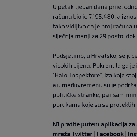
U petak tjedan dana prije, odno
računa bio je 7.195.480, a izno
tako vidljivo da je broj računa 
siječnja manji za 29 posto, dok
Podsjetimo, u Hrvatskoj se juče
visokih cijena. Pokrenula ga je 
"Halo, inspektore", iza koje sto
a u međuvremenu su je podržala
političke stranke, pa i sam min
porukama koje su se proteklih
N1 pratite putem aplikacija za
mreža
Twitter
|
Facebook
|
In