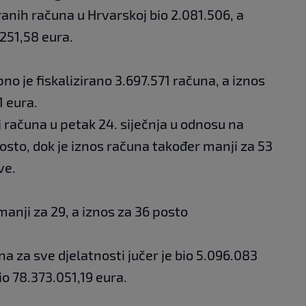
iranih računa u Hrvarskoj bio 2.081.506, a
.251,58 eura.
upno je fiskalizirano 3.697.571 računa, a iznos
1 eura.
oj računa u petak 24. siječnja u odnosu na
posto, dok je iznos računa također manji za 53
ve.
 manji za 29, a iznos za 36 posto
na za sve djelatnosti jučer je bio 5.096.083
io 78.373.051,19 eura.