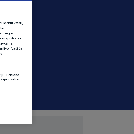
identifikatori,
 koje
 onemogućeni,
a ovaj izbornik
ostavkama
njivo]. Vaši će
ku
ciju. Pohrana
žaja, uvidi u