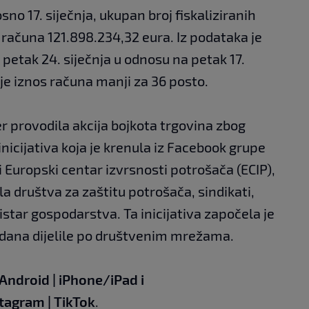
sno 17. siječnja, ukupan broj fiskaliziranih
s računa 121.898.234,32 eura. Iz podataka je
u petak 24. siječnja u odnosu na petak 17.
 je iznos računa manji za 36 posto.
r provodila akcija bojkota trgovina zbog
inicijativa koja je krenula iz Facebook grupe
ji Europski centar izvrsnosti potrošača (ECIP),
 društva za zaštitu potrošača, sindikati,
istar gospodarstva. Ta inicijativa započela je
 dana dijelile po društvenim mrežama.
Android
|
iPhone/iPad
i
stagram
|
TikTok
.