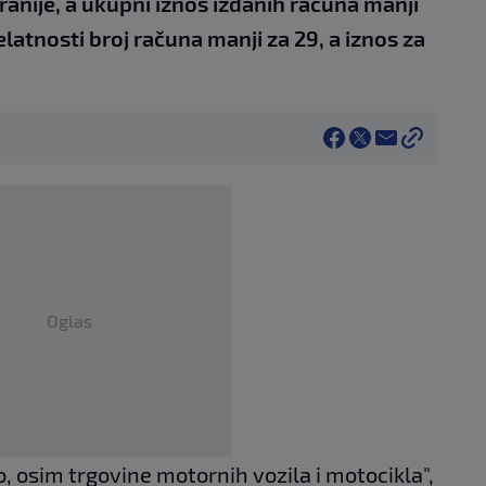
anije, a ukupni iznos izdanih računa manji
jelatnosti broj računa manji za 29, a iznos za
Oglas
, osim trgovine motornih vozila i motocikla",