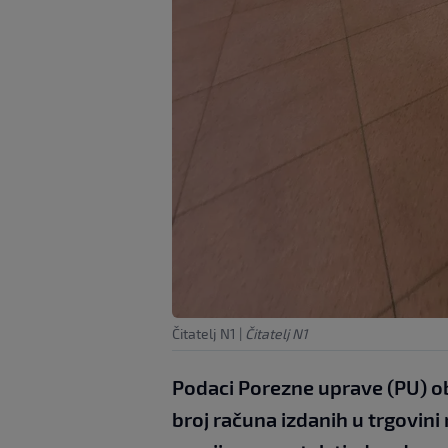
Čitatelj N1
|
Čitatelj N1
Podaci Porezne uprave (PU) ob
broj računa izdanih u trgovini 