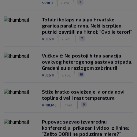
|
|
5
SVIJET
7. kol.
Totalni kolaps na jugu Hrvatske,
granica paralizirana. Neki iscrpljeni
putnici završili na Hitnoj: "Ovo je teror!"
|
|
7
VIJESTI
2. kol.
Vučković: Ne postoji hitna sanacija
ovakvog heterogenog sastava otpada.
Građani su s razlogom zabrinuti!
|
|
19
VIJESTI
7. kol.
Stiže kratko osvježenje, a onda novi
toplinski val i rast temperatura
|
|
0
VRIJEME
7. kol.
Pupovac sazvao izvanrednu
konferenciju, prikazan i video iz Knina:
"Zašto DORH ne poduzima mjere?"