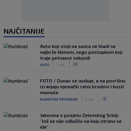
NAJČITANIJE
Auto koji stoji na suncu ne hladi se
najbrže klimom, nego postupkom koji
traje petnaest sekundi
|
|
0
AUTO
7. kol.
FOTO / Dunav se isušuje, a na površinu
izranjaju njemački ratni brodovi i kosti
mamuta
|
|
2
KLIMATSKE PROMJENE
5. kol.
Jakovina o posjetu Zelenskog Srbiji:
"Još se nije odlučilo na koju stranu se
ide"