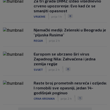
Za tri grada DHMZ izdao višednevno
crveno upozorenje: Evo kad će se
smanjiti opasnost
|
|
0
VRIJEME
prije 1 h
Njemački mediji: Zelenski u Beogradu je
"pljuska Rusima"
|
REGIJA
prije 2 h
Europom se ubrzano širi virus
Zapadnog Nila: Zahvaćena i jedna
zemlja regije
|
|
0
SVIJET
prije 2 h
Raste broj prometnih nesreća i ozljeda:
I romobili sve opasniji, jedan 14-
godišnjak poginuo
|
|
1
CRNA KRONIKA
prije 2 h