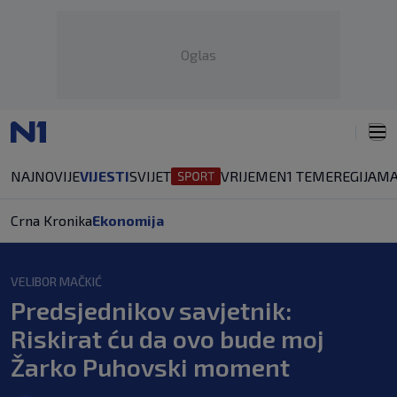
Oglas
NAJNOVIJE
VIJESTI
SVIJET
VRIJEME
N1 TEME
REGIJA
MA
Crna Kronika
Ekonomija
VELIBOR MAČKIĆ
Predsjednikov savjetnik:
Riskirat ću da ovo bude moj
Žarko Puhovski moment