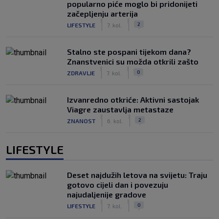
popularno piće moglo bi pridonijeti
začepljenju arterija
|
|
2
LIFESTYLE
7. kol.
Stalno ste pospani tijekom dana?
Znanstvenici su možda otkrili zašto
|
|
0
ZDRAVLJE
7. kol.
Izvanredno otkriće: Aktivni sastojak
Viagre zaustavlja metastaze
|
|
2
ZNANOST
6. kol.
LIFESTYLE
Deset najdužih letova na svijetu: Traju
gotovo cijeli dan i povezuju
najudaljenije gradove
|
|
0
LIFESTYLE
7. kol.