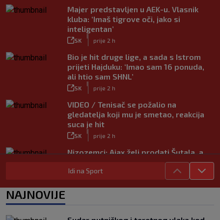
Majer predstavljen u AEK-u. Vlasnik
kluba: ‘Imaš tigrove oči, jako si
inteligentan’
|
SK
prije 2 h
Bio je hit druge lige, a sada s Istrom
prijeti Hajduku: ‘Imao sam 16 ponuda,
ali htio sam SHNL’
|
SK
prije 2 h
VIDEO / Tenisač se požalio na
gledatelja koji mu je smetao, reakcija
suca je hit
|
SK
prije 2 h
Nizozemci: Ajax želi prodati Šutala, a
ponuda ne nedostaje
Idi na Sport
|
SK
7. kol.
Bennacer raskinuo s Milanom i sada je
NAJNOVIJE
slobodan igrač: Boban je upravo to i
htio, ali…
|
Sudar putničkog i teretnog vlaka kod