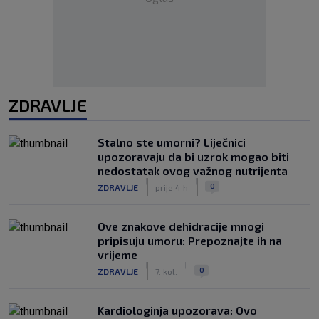
ZDRAVLJE
Stalno ste umorni? Liječnici
upozoravaju da bi uzrok mogao biti
nedostatak ovog važnog nutrijenta
|
|
0
ZDRAVLJE
prije 4 h
Ove znakove dehidracije mnogi
pripisuju umoru: Prepoznajte ih na
vrijeme
|
|
0
ZDRAVLJE
7. kol.
Kardiologinja upozorava: Ovo