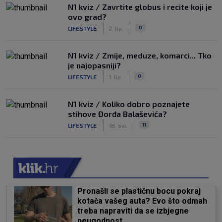
N1 kviz / Zavrtite globus i recite koji je
ovo grad?
|
|
0
LIFESTYLE
2. lip.
N1 kviz / Zmije, meduze, komarci... Tko
je najopasniji?
|
|
0
LIFESTYLE
1. lip.
N1 kviz / Koliko dobro poznajete
stihove Đorđa Balaševića?
|
|
11
LIFESTYLE
18. svi.
Pronašli se plastičnu bocu pokraj
kotača vašeg auta? Evo što odmah
treba napraviti da se izbjegne
neugodnost