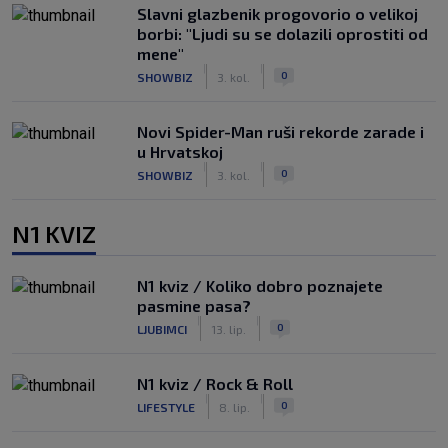
Slavni glazbenik progovorio o velikoj
borbi: "Ljudi su se dolazili oprostiti od
mene"
|
|
0
SHOWBIZ
3. kol.
Novi Spider-Man ruši rekorde zarade i
u Hrvatskoj
|
|
0
SHOWBIZ
3. kol.
N1 KVIZ
N1 kviz / Koliko dobro poznajete
pasmine pasa?
|
|
0
LJUBIMCI
13. lip.
N1 kviz / Rock & Roll
|
|
0
LIFESTYLE
8. lip.