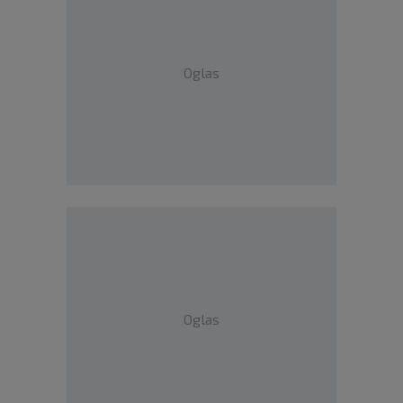
Oglas
Oglas