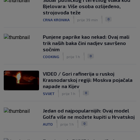
SK
7. kol.
Bjelovara: Više osoba ozlijeđeno,
VIDEO / Počela nam je ‘Cvajta’! Brekalo
strojovođa teže
solidan u gostujućoj pobjedi Herthe
|
|
0
CRNA KRONIKA
prije 39 min
kod Bochuma
|
SK
7. kol.
Punjene paprike kao nekad: Ovaj mali
trik naših baka čini nadjev savršeno
sočnim
|
|
0
COOKING
prije 1 h
VIDEO / Gori rafinerija u ruskoj
Krasnodarskoj regiji: Moskva pojačala
napade na Kijev
|
|
0
SVIJET
prije 1 h
Jedan od najpopularnijih: Ovaj model
Golfa više ne možete kupiti u Hrvatskoj
|
|
0
AUTO
prije 1 h