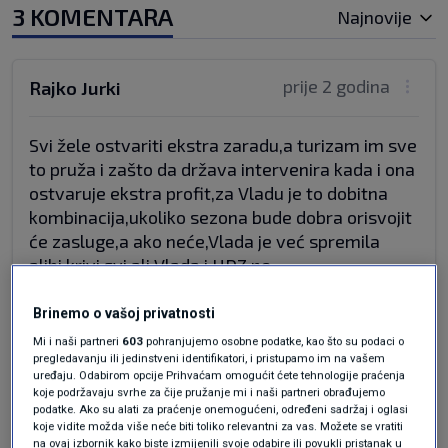
3 KOMENTARA
Najnovije
prije 2 godina
Rajko Jurki
Svi žele ostvariti ekstra zaradu,a turizam im sve
to pruža i zašto da država intervenira kada i ona
ostvaruje ekstra profit,za Vladu je to dobitna
kombinacija,ukoliko sezona bude dobra orisvojit
će zasluge,a ako neće,Vlada je već spremila
alibi,krivi svi,ali Vlada i HDZ ne.
Nema nevinih,svi su se polakomili,ali obit će
nam se u glavu i neka,ne žalim više nikoga,a na
Brinemo o vašoj privatnosti
kuknjavu treba reći"imamo tržišnu
Mi i naši partneri
603
pohranjujemo osobne podatke, kao što su podaci o
ekonomiju",pecite doma kruh i kiflice,namačite
pregledavanju ili jedinstveni identifikatori, i pristupamo im na vašem
uređaju. Odabirom opcije Prihvaćam omogućit ćete tehnologije praćenja
noge u lavoru.
koje podržavaju svrhe za čije pružanje mi i naši partneri obrađujemo
Dok je turizma i novaca iz EU fondova,dobro
podatke. Ako su alati za praćenje onemogućeni, određeni sadržaj i oglasi
koje vidite možda više neće biti toliko relevantni za vas. Možete se vratiti
je,ali što kada podbaci jedno ili drugo?
na ovaj izbornik kako biste izmijenili svoje odabire ili povukli pristanak u