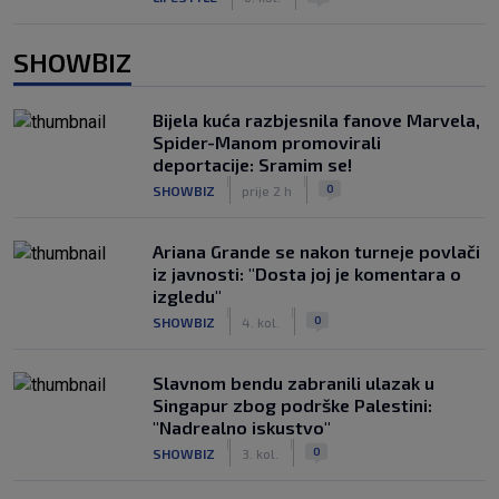
SHOWBIZ
Bijela kuća razbjesnila fanove Marvela,
Spider-Manom promovirali
deportacije: Sramim se!
|
|
0
SHOWBIZ
prije 2 h
Ariana Grande se nakon turneje povlači
iz javnosti: "Dosta joj je komentara o
izgledu"
|
|
0
SHOWBIZ
4. kol.
Slavnom bendu zabranili ulazak u
Singapur zbog podrške Palestini:
"Nadrealno iskustvo"
|
|
0
SHOWBIZ
3. kol.