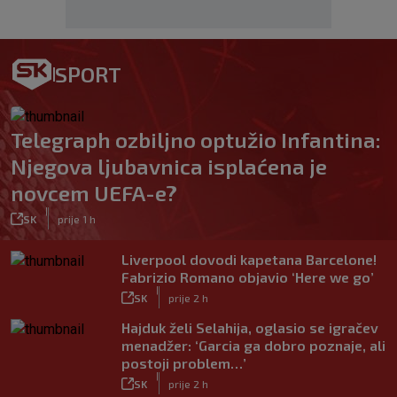
SPORT
Telegraph ozbiljno optužio Infantina:
Njegova ljubavnica isplaćena je
novcem UEFA-e?
|
SK
prije 1 h
Liverpool dovodi kapetana Barcelone!
Fabrizio Romano objavio ‘Here we go’
|
SK
prije 2 h
Hajduk želi Selahija, oglasio se igračev
menadžer: ‘Garcia ga dobro poznaje, ali
postoji problem…’
|
SK
prije 2 h