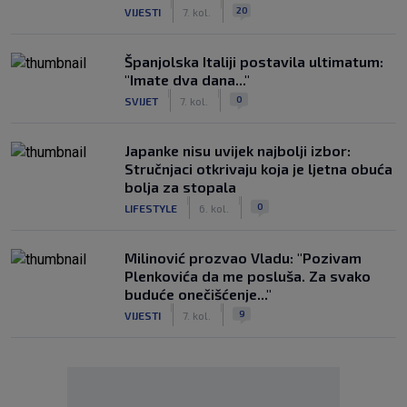
|
|
20
VIJESTI
7. kol.
Španjolska Italiji postavila ultimatum:
"Imate dva dana..."
|
|
0
SVIJET
7. kol.
Japanke nisu uvijek najbolji izbor:
Stručnjaci otkrivaju koja je ljetna obuća
bolja za stopala
|
|
0
LIFESTYLE
6. kol.
Milinović prozvao Vladu: "Pozivam
Plenkovića da me posluša. Za svako
buduće onečišćenje..."
|
|
9
VIJESTI
7. kol.