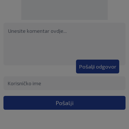
Pošalji odgovor
Pošalji