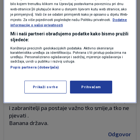
HDZ se,koje li ironije,hvali da su ,upravo oni
bilo kojem trenutku klikom na Upravljaj postavkama poveznicu pri dnu
,zaslužni pto dobivamo ogromna sredstva iz EU
web-stranice [ili plutajuće ikone u donjem lijevom kutu web stranice, ako
je primjenjivo]. Vaši će se odabiri primijeniti kako je opisano u dijelu Web-
fondova,ali ne govire da je to zato što smo
mjesto. Za više pojedinosti pogledajte našu Politiku privatnosti.
Dodatne
suritinjs i da HDZ je "zaslužan" što smo EU
informacije o vašoj privatnosti
sirotinja,svi nas pretekli,iza nas samo Bugarska.
Mi i naši partneri obrađujemo podatke kako bismo pružili
Gdje su naše straregije?
sljedeće:
Što s
Korištenje preciznih geolokacijskih podataka. Aktivno skeniranje
karakteristika uređaja za identifikaciju. Pohrana i/ili pristup podacima na
industrijom,energetikom,poljoprivredom,što sa
uređaju. Personalizirano oglašavanje i sadržaj, mjerenje oglašavanja i
sadržaja, uvidi u publiku i razvoj usluga.
šumama i vodom,što s održivim razvojem,što s
Popis partnera (dobavljača)
demografijom,što sa ciljanim uvozom radne
snage...?
Glavno da su tu ustaše i partizani,ta vječna
Prikaži svrhe
Prihvaćam
tema za skretanje pažnje s važnih stvari,oostaje
bitno da li je Kekin vikao ZDS,a onda se uključuju
i zabranitelji pa postaje važno tko smije,a tko ne
pjevati .
Banana država.
Odgovor