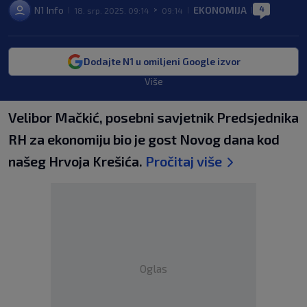
4
N1 Info
EKONOMIJA
18. srp. 2025. 09:14
09:14
|
>
|
|
Dodajte N1 u omiljeni Google izvor
Više
Velibor Mačkić, posebni savjetnik Predsjednika
RH za ekonomiju bio je gost Novog dana kod
našeg Hrvoja Krešića.
Pročitaj više
Oglas