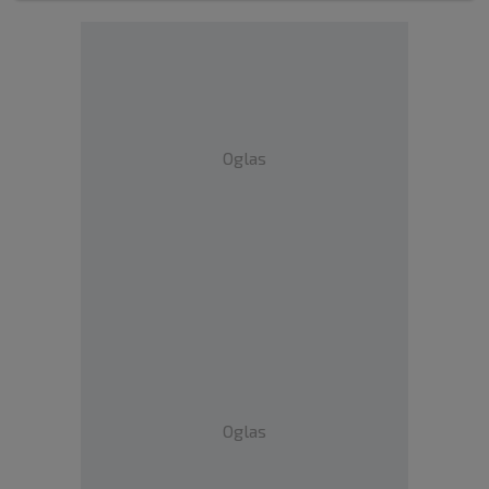
Oglas
Oglas