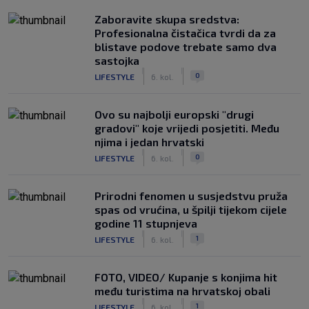
Zaboravite skupa sredstva:
Profesionalna čistačica tvrdi da za
blistave podove trebate samo dva
sastojka
|
|
0
LIFESTYLE
6. kol.
Ovo su najbolji europski "drugi
gradovi" koje vrijedi posjetiti. Među
njima i jedan hrvatski
|
|
0
LIFESTYLE
6. kol.
Prirodni fenomen u susjedstvu pruža
spas od vrućina, u špilji tijekom cijele
godine 11 stupnjeva
|
|
1
LIFESTYLE
6. kol.
FOTO, VIDEO/ Kupanje s konjima hit
među turistima na hrvatskoj obali
|
|
1
LIFESTYLE
6. kol.