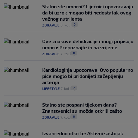
Stalno ste umorni? Liječnici upozoravaju
da bi uzrok mogao biti nedostatak ovog
važnog nutrijenta
0
ZDRAVLJE
8. kol.
|
|
Ove znakove dehidracije mnogi pripisuju
umoru: Prepoznajte ih na vrijeme
0
ZDRAVLJE
7. kol.
|
|
Kardiologinja upozorava: Ovo popularno
piće moglo bi pridonijeti začepljenju
arterija
2
LIFESTYLE
7. kol.
|
|
Stalno ste pospani tijekom dana?
Znanstvenici su možda otkrili zašto
0
ZDRAVLJE
7. kol.
|
|
Izvanredno otkriće: Aktivni sastojak