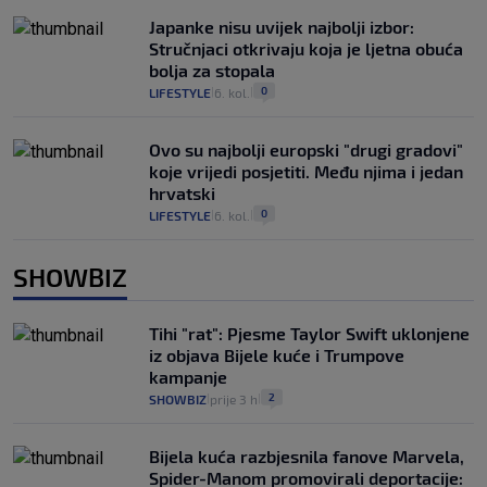
Japanke nisu uvijek najbolji izbor:
Stručnjaci otkrivaju koja je ljetna obuća
bolja za stopala
0
LIFESTYLE
6. kol.
|
|
Ovo su najbolji europski "drugi gradovi"
koje vrijedi posjetiti. Među njima i jedan
hrvatski
0
LIFESTYLE
6. kol.
|
|
SHOWBIZ
Tihi "rat": Pjesme Taylor Swift uklonjene
iz objava Bijele kuće i Trumpove
kampanje
2
SHOWBIZ
prije 3 h
|
|
Bijela kuća razbjesnila fanove Marvela,
Spider-Manom promovirali deportacije: