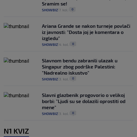
Sramim se!
0
SHOWBIZ
7. kol.
|
|
Ariana Grande se nakon turneje povlači
iz javnosti: "Dosta joj je komentara o
izgledu"
0
SHOWBIZ
4. kol.
|
|
Slavnom bendu zabranili ulazak u
Singapur zbog podrške Palestini:
"Nadrealno iskustvo"
0
SHOWBIZ
3. kol.
|
|
Slavni glazbenik progovorio o velikoj
borbi: "Ljudi su se dolazili oprostiti od
mene"
0
SHOWBIZ
3. kol.
|
|
N1 KVIZ