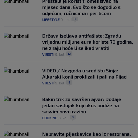
Prestala je koristiti omekšivač na
mjesec dana. Evo što se dogodilo s
odjećom, ručnicima i perilicom
3
LIFESTYLE
9. kol.
|
|
Država iseljava antifašiste: Zgradu
vrijednu milijune eura koriste 70 godina,
ne znaju hoće li se ikad vratiti
12
VIJESTI
9. kol.
|
|
VIDEO / Nezgoda u središtu Sinja:
Alkarski konji proklizali i pali na Pijaci
8
VIJESTI
9. kol.
|
|
Bakin trik za savršen ajvar: Dodaje
jedan sastojak koji okus podiže na
sasvim novu razinu
0
COOKING
8. kol.
|
|
Napravite pljeskavice kao iz restorana: