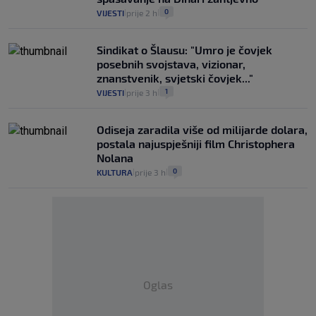
0
VIJESTI
prije 2 h
|
|
Sindikat o Šlausu: "Umro je čovjek
posebnih svojstava, vizionar,
znanstvenik, svjetski čovjek..."
1
VIJESTI
prije 3 h
|
|
Odiseja zaradila više od milijarde dolara,
postala najuspješniji film Christophera
Nolana
0
KULTURA
prije 3 h
|
|
Oglas