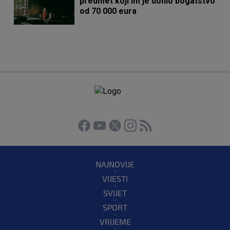
predmet koji im je donio bogatstvo
od 70 000 eura
NAJNOVIJE
VIJESTI
SVIJET
SPORT
VRIJEME