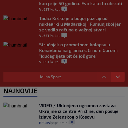
kao prije 50 godina. Evo kako to ubrzati
7
VIJESTI
4. kol.
|
|
Tadić: Krško je u boljoj poziciji od
nuklearki u Mađarskoj i Rumunjskoj jer
se vodilo računa o važnoj stvari
5
VIJESTI
4. kol.
|
|
Stručnjak o prometnom kolapsu u
Konavlima na granici s Crnom Gorom:
"Idućeg ljeta bit će još gore"
3
VIJESTI
4. kol.
|
|
Iz Hrvatske u Italiju može se i preko
mora. Provjerili smo brodske linije i
Idi na Sport
cijene
2
VIJESTI
3. kol.
NAJNOVIJE
|
|
Uzgajivač objasnio zašto kilogram
rajčica košta deset eura: "Nećete ih
VIDEO / Uklonjena ogromna zastava
vidjeti na akcijama u trgovinama"
Ukrajine iz centra Prištine, dan poslije
8
VIJESTI
3. kol.
|
|
izjave Zelenskog o Kosovu
0
REGIJA
prije 0 min.
|
|