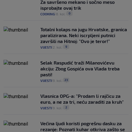
Za savršeno mekano i sočno meso
isprobajte ovaj trik
0
COOKING
8. kol.
|
|
Totalni kolaps na jugu Hrvatske, granica
paralizirana. Neki iscrpljeni putnici
završili na Hitnoj: "Ovo je teror!"
9
VIJESTI
2. kol.
|
|
Selak Raspudić traži Milanovićevu
akciju: Zbog Gospića ova Vlada treba
pasti!
23
VIJESTI
9. kol.
|
|
Vlasnica OPG-a: "Prodam li rajčicu za
euro, a ne za tri, neću zaraditi za kruh"
2
VIJESTI
9. kol.
|
|
Većina ljudi koristi pogrešnu dasku za
rezanje: Poznati kuhar otkriva zašto se