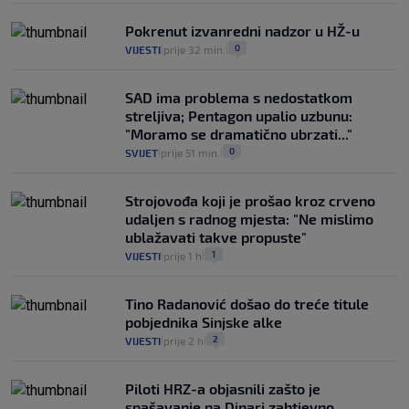
Pokrenut izvanredni nadzor u HŽ-u
0
VIJESTI
prije 32 min.
|
|
SAD ima problema s nedostatkom
streljiva; Pentagon upalio uzbunu:
"Moramo se dramatično ubrzati..."
0
SVIJET
prije 51 min.
|
|
Strojovođa koji je prošao kroz crveno
udaljen s radnog mjesta: "Ne mislimo
ublažavati takve propuste"
1
VIJESTI
prije 1 h
|
|
Tino Radanović došao do treće titule
pobjednika Sinjske alke
2
VIJESTI
prije 2 h
|
|
Piloti HRZ-a objasnili zašto je
spašavanje na Dinari zahtjevno