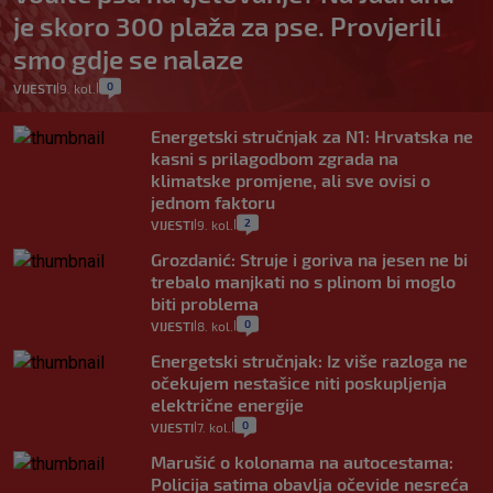
je skoro 300 plaža za pse. Provjerili
smo gdje se nalaze
0
VIJESTI
9. kol.
|
|
Energetski stručnjak za N1: Hrvatska ne
kasni s prilagodbom zgrada na
klimatske promjene, ali sve ovisi o
jednom faktoru
2
VIJESTI
9. kol.
|
|
Grozdanić: Struje i goriva na jesen ne bi
trebalo manjkati no s plinom bi moglo
biti problema
0
VIJESTI
8. kol.
|
|
Energetski stručnjak: Iz više razloga ne
očekujem nestašice niti poskupljenja
električne energije
0
VIJESTI
7. kol.
|
|
Marušić o kolonama na autocestama:
Policija satima obavlja očevide nesreća