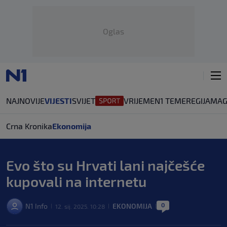
Oglas
NAJNOVIJE
VIJESTI
SVIJET
VRIJEME
N1 TEME
REGIJA
MAG
Crna Kronika
Ekonomija
Evo što su Hrvati lani najčešće
kupovali na internetu
0
N1 Info
EKONOMIJA
12. sij. 2025. 10:28
|
|
|