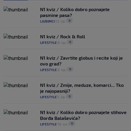
N1 kviz / Koliko dobro poznajete
pasmine pasa?
0
LJUBIMCI
13. lip.
|
|
N1 kviz / Rock & Roll
0
LIFESTYLE
8. lip.
|
|
N1 kviz / Zavrtite globus i recite koji je
ovo grad?
0
LIFESTYLE
2. lip.
|
|
N1 kviz / Zmije, meduze, komarci... Tko
je najopasniji?
0
LIFESTYLE
1. lip.
|
|
N1 kviz / Koliko dobro poznajete stihove
Đorđa Balaševića?
11
LIFESTYLE
18. svi.
|
|