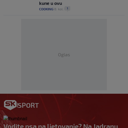
kune u ovu
1
COOKING
8. kol.
|
|
Oglas
SPORT
Vodite psa na ljetovanje? Na Jadranu