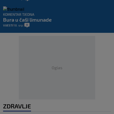
KOMENTAR TJEDNA
Bura u čaši limunade
0
VIJESTI
18. srp.
|
|
Oglas
ZDRAVLJE