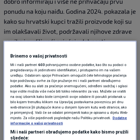
dobro informiraju i više ne prihvaćaju prvu
ponudu na koju naiđu. Godina 2024. pokazala je
kako su hrvatski kupci tražili proizvode koji su
im olakšavali život, podržavali njihove zdrave
navike i nudili veći osjećaj udobnosti.
Istovremeno, njihova spremnost na ulaganje u
Brinemo o vašoj privatnosti
stil i luksuz jasno je odražavala njihove osobne
Mi i naši partneri
603
pohranjujemo osobne podatke, kao što su podaci o
vrijednosti, prenosi
tportal
.
pregledavanju ili jedinstveni identifikatori, i pristupamo im na vašem
uređaju. Odabirom opcije Prihvaćam omogućit ćete tehnologije praćenja
Tijekom 2024., interes za praktične i ekološki
koje podržavaju svrhe za čije pružanje mi i naši partneri obrađujemo
podatke. Ako su alati za praćenje onemogućeni, određeni sadržaj i oglasi
prihvatljive proizvode značajno je porastao.
koje vidite možda više neće biti toliko relevantni za vas. Možete se vratiti
na ovaj izbornik kako biste izmijenili svoje odabire ili povukli pristanak u
Mali kućanski aparati zabilježili su povećanje
bilo kojem trenutku klikom na Upravljaj postavkama poveznicu pri dnu
web-stranice [ili plutajuće ikone u donjem lijevom kutu web stranice, ako
od 6 posto, što ukazuje na potragu za
je primjenjivo]. Vaši će se odabiri primijeniti kako je opisano u dijelu Web-
mjesto. Za više pojedinosti pogledajte našu Politiku privatnosti.
Dodatne
inovacijama koje pojednostavnjuju
informacije o vašoj privatnosti
svakodnevne zadatke. Posebno je upečatljiv
Mi i naši partneri obrađujemo podatke kako bismo pružili
sljedeće: