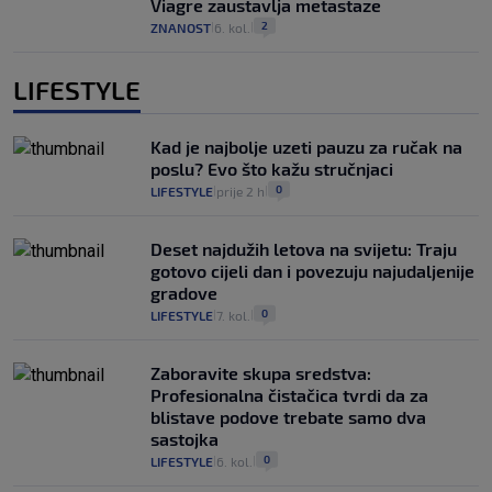
Viagre zaustavlja metastaze
2
ZNANOST
6. kol.
|
|
LIFESTYLE
Kad je najbolje uzeti pauzu za ručak na
poslu? Evo što kažu stručnjaci
0
LIFESTYLE
prije 2 h
|
|
Deset najdužih letova na svijetu: Traju
gotovo cijeli dan i povezuju najudaljenije
gradove
0
LIFESTYLE
7. kol.
|
|
Zaboravite skupa sredstva:
Profesionalna čistačica tvrdi da za
blistave podove trebate samo dva
sastojka
0
LIFESTYLE
6. kol.
|
|