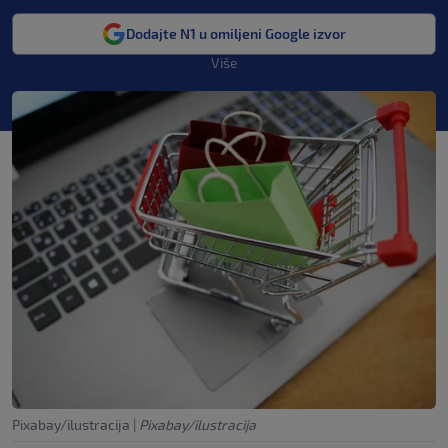
Dodajte N1 u omiljeni Google izvor
Više
Pixabay/ilustracija
|
Pixabay/ilustracija