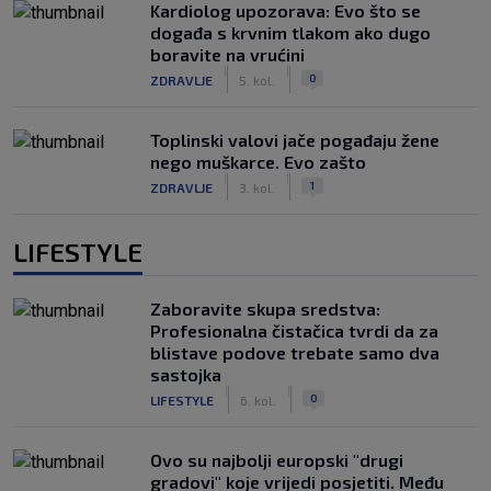
Kardiolog upozorava: Evo što se
događa s krvnim tlakom ako dugo
boravite na vrućini
|
|
0
ZDRAVLJE
5. kol.
Toplinski valovi jače pogađaju žene
nego muškarce. Evo zašto
|
|
1
ZDRAVLJE
3. kol.
LIFESTYLE
Zaboravite skupa sredstva:
Profesionalna čistačica tvrdi da za
blistave podove trebate samo dva
sastojka
|
|
0
LIFESTYLE
6. kol.
Ovo su najbolji europski "drugi
gradovi" koje vrijedi posjetiti. Među