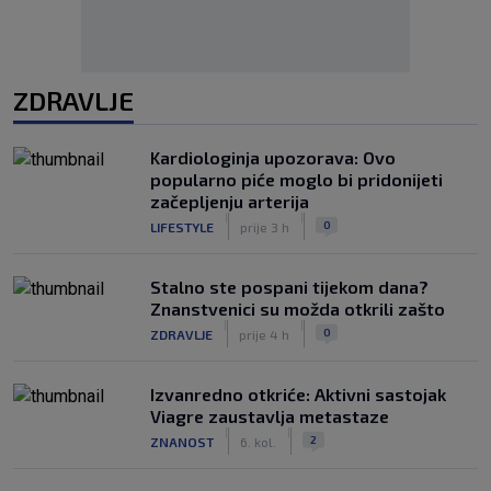
ZDRAVLJE
Kardiologinja upozorava: Ovo
popularno piće moglo bi pridonijeti
začepljenju arterija
|
|
0
LIFESTYLE
prije 3 h
Stalno ste pospani tijekom dana?
Znanstvenici su možda otkrili zašto
|
|
0
ZDRAVLJE
prije 4 h
Izvanredno otkriće: Aktivni sastojak
Viagre zaustavlja metastaze
|
|
2
ZNANOST
6. kol.