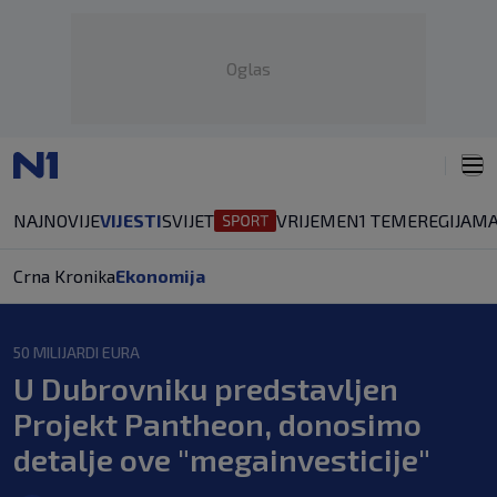
Oglas
NAJNOVIJE
VIJESTI
SVIJET
VRIJEME
N1 TEME
REGIJA
MA
Crna Kronika
Ekonomija
50 MILIJARDI EURA
U Dubrovniku predstavljen
Projekt Pantheon, donosimo
detalje ove "megainvesticije"