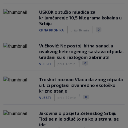
|
SK
6. kol.
USKOK optužio mladića za
krijumčarenje 10,5 kilograma kokaina u
Srbiju
|
|
0
CRNA KRONIKA
prije 16 min
Vučković: Ne postoji hitna sanacija
ovakvog heterogenog sastava otpada.
Građani su s razlogom zabrinuti!
|
|
0
VIJESTI
prije 17 min
Troskot pozvao Vladu da zbog otpada
u Lici proglasi izvanredno ekološko
krizno stanje
|
|
0
VIJESTI
prije 29 min
Jakovina o posjetu Zelenskog Srbiji:
"Još se nije odlučilo na koju stranu se
ide"