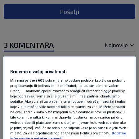
Pošalji
3 KOMENTARA
Najnovije
prije 4 mjeseci
Baba
Brinemo o vašoj privatnosti
Mi i naši partneri
603
pohranjujemo osobne podatke, kao što su podaci o
Ma, kako je nas to zapalo ako je toliko dobro?
pregledavanju ili jedinstveni identifikatori, i pristupamo im na vašem
uređaju. Odabirom opcije Prihvaćam omogućit ćete tehnologije praćenja
Znaš onu: Da je qovno bilo lijepo bili bi ga
koje podržavaju svrhe za čije pružanje mi i naši partneri obrađujemo
Cavtaćani izjeli.
podatke. Ako su alati za praćenje onemogućeni, određeni sadržaj i oglasi
koje vidite možda više neće biti toliko relevantni za vas. Možete se vratiti
Odgovor
na ovaj izbornik kako biste izmijenili svoje odabire ili povukli pristanak u
bilo kojem trenutku klikom na Upravljaj postavkama poveznicu pri dnu
web-stranice [ili plutajuće ikone u donjem lijevom kutu web stranice, ako
prije 4 mjeseci
Baba
je primjenjivo]. Vaši će se odabiri primijeniti kako je opisano u dijelu Web-
mjesto. Za više pojedinosti pogledajte našu Politiku privatnosti.
Dodatne
informacije o vašoj privatnosti