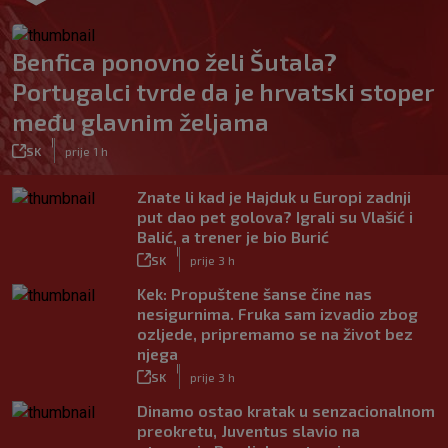
Benfica ponovno želi Šutala?
Portugalci tvrde da je hrvatski stoper
među glavnim željama
|
SK
prije 1 h
Znate li kad je Hajduk u Europi zadnji
put dao pet golova? Igrali su Vlašić i
Balić, a trener je bio Burić
|
SK
prije 3 h
Kek: Propuštene šanse čine nas
nesigurnima. Fruka sam izvadio zbog
ozljede, pripremamo se na život bez
njega
|
SK
prije 3 h
Dinamo ostao kratak u senzacionalnom
preokretu, Juventus slavio na