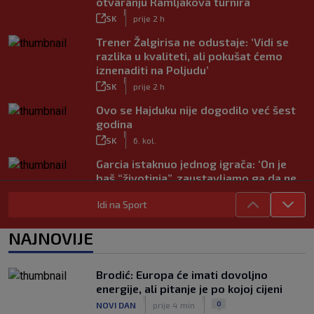
otvaranju Ramljakova turnira
|
SK
prije 2 h
Trener Žalgirisa ne odustaje: ‘Vidi se
razlika u kvaliteti, ali pokušat ćemo
iznenaditi na Poljudu’
|
SK
prije 2 h
Ovo se Hajduku nije dogodilo već šest
godina
|
SK
6. kol.
Garcia istaknuo jednog igrača: ‘On je
baš “životinja”, zaustavljamo ga da ne
trenira tako’
Idi na Sport
|
SK
6. kol.
Junak riječke pobjede priznao: ‘Nisam
NAJNOVIJE
zadovoljan, trebalo je biti barem dva
razlike’
|
Brodić: Europa će imati dovoljno
SK
6. kol.
energije, ali pitanje je po kojoj cijeni
Pajaziti: Pokušat ćemo biti bolji protiv
|
|
0
NOVI DAN
prije 4 min
Istre