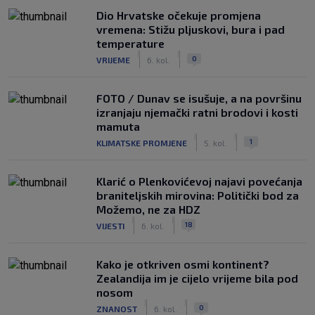
Dio Hrvatske očekuje promjena
vremena: Stižu pljuskovi, bura i pad
temperature
|
|
0
VRIJEME
6. kol.
FOTO / Dunav se isušuje, a na površinu
izranjaju njemački ratni brodovi i kosti
mamuta
|
|
1
KLIMATSKE PROMJENE
5. kol.
Klarić o Plenkovićevoj najavi povećanja
braniteljskih mirovina: Politički bod za
Možemo, ne za HDZ
|
|
18
VIJESTI
6. kol.
Kako je otkriven osmi kontinent?
Zealandija im je cijelo vrijeme bila pod
nosom
|
|
0
ZNANOST
6. kol.