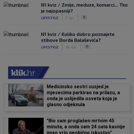
N1 kviz / Zmije, meduze, komarci... Tko
je najopasniji?
|
|
0
LIFESTYLE
1. lip.
N1 kviz / Koliko dobro poznajete
stihove Đorđa Balaševića?
|
|
11
LIFESTYLE
18. svi.
Medicinsko sestri susjed je
mjesecima parkirao na prilazu, a
onda je uslijedila osveta koja je
glasno odjeknula
"Bio sam proglašen mrtvim 45
minuta, a onda sam 24 sata kasnije
imao vrlo neobično iskustvo"