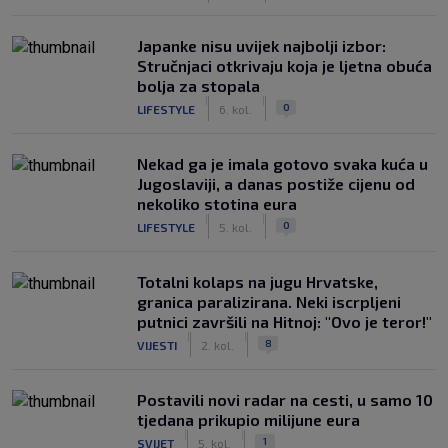
Japanke nisu uvijek najbolji izbor:
Stručnjaci otkrivaju koja je ljetna obuća
bolja za stopala
|
|
0
LIFESTYLE
6. kol.
Nekad ga je imala gotovo svaka kuća u
Jugoslaviji, a danas postiže cijenu od
nekoliko stotina eura
|
|
0
LIFESTYLE
5. kol.
Totalni kolaps na jugu Hrvatske,
granica paralizirana. Neki iscrpljeni
putnici završili na Hitnoj: "Ovo je teror!"
|
|
8
VIJESTI
2. kol.
Postavili novi radar na cesti, u samo 10
tjedana prikupio milijune eura
|
|
1
SVIJET
5. kol.