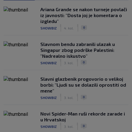
Ariana Grande se nakon turneje povlači
iz javnosti: "Dosta joj je komentara o
izgledu"
|
|
0
SHOWBIZ
4. kol.
Slavnom bendu zabranili ulazak u
Singapur zbog podrške Palestini:
"Nadrealno iskustvo"
|
|
0
SHOWBIZ
3. kol.
Slavni glazbenik progovorio o velikoj
borbi: "Ljudi su se dolazili oprostiti od
mene"
|
|
0
SHOWBIZ
3. kol.
Novi Spider-Man ruši rekorde zarade i
u Hrvatskoj
|
|
0
SHOWBIZ
3. kol.