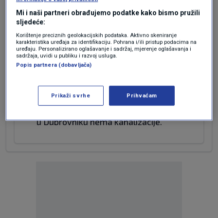
Stoposto neka lupeština.
Mi i naši partneri obrađujemo podatke kako bismo pružili
sljedeće:
Korištenje preciznih geolokacijskih podataka. Aktivno skeniranje
karakteristika uređaja za identifikaciju. Pohrana i/ili pristup podacima na
uređaju. Personalizirano oglašavanje i sadržaj, mjerenje oglašavanja i
sadržaja, uvidi u publiku i razvoj usluga.
prije 4 mjeseci
Dida
Popis partnera (dobavljača)
"Centar će koristiti vlastite bunare i ne
Prikaži svrhe
Prihvaćam
spaja se na postojeću vodovodnu i
kanalizacijsku mrežu." Eto gdje je zapelo,
u Dubrovniku nema kanalizacije.