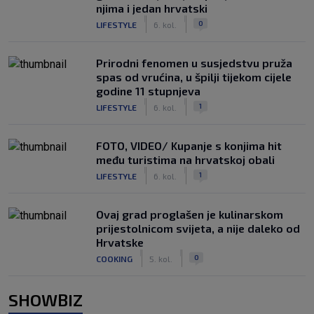
njima i jedan hrvatski
|
|
0
LIFESTYLE
6. kol.
Prirodni fenomen u susjedstvu pruža
spas od vrućina, u špilji tijekom cijele
godine 11 stupnjeva
|
|
1
LIFESTYLE
6. kol.
FOTO, VIDEO/ Kupanje s konjima hit
među turistima na hrvatskoj obali
|
|
1
LIFESTYLE
6. kol.
Ovaj grad proglašen je kulinarskom
prijestolnicom svijeta, a nije daleko od
Hrvatske
|
|
0
COOKING
5. kol.
SHOWBIZ