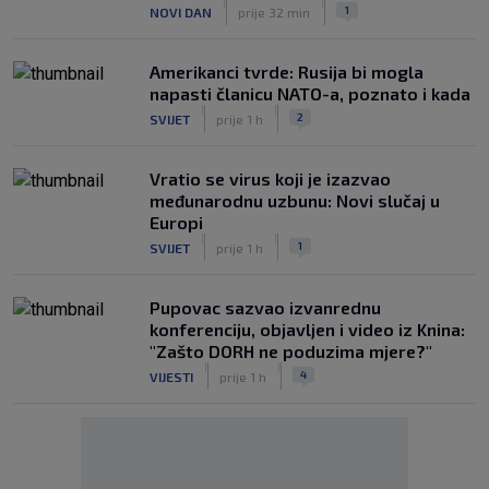
|
|
1
NOVI DAN
prije 32 min
Amerikanci tvrde: Rusija bi mogla
napasti članicu NATO-a, poznato i kada
|
|
2
SVIJET
prije 1 h
Vratio se virus koji je izazvao
međunarodnu uzbunu: Novi slučaj u
Europi
|
|
1
SVIJET
prije 1 h
Pupovac sazvao izvanrednu
konferenciju, objavljen i video iz Knina:
"Zašto DORH ne poduzima mjere?"
|
|
4
VIJESTI
prije 1 h