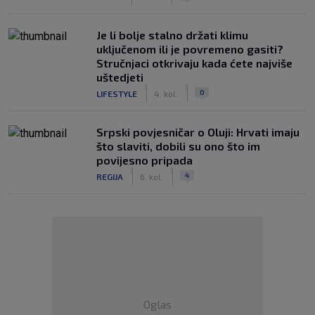
Je li bolje stalno držati klimu
uključenom ili je povremeno gasiti?
Stručnjaci otkrivaju kada ćete najviše
uštedjeti
|
|
0
LIFESTYLE
4. kol.
Srpski povjesničar o Oluji: Hrvati imaju
što slaviti, dobili su ono što im
povijesno pripada
|
|
4
REGIJA
6. kol.
Oglas