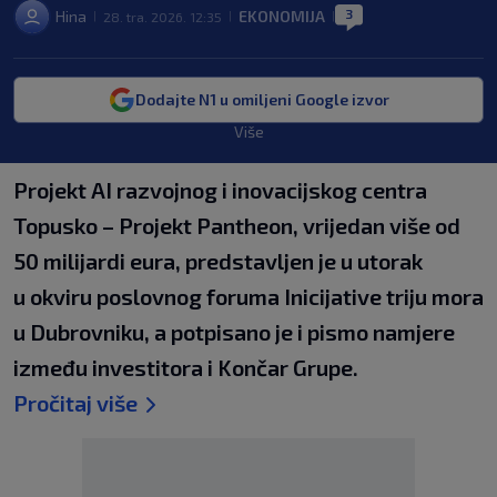
3
Hina
EKONOMIJA
28. tra. 2026. 12:35
|
|
|
Dodajte N1 u omiljeni Google izvor
Više
Projekt AI razvojnog i inovacijskog centra
Topusko – Projekt Pantheon, vrijedan više od
50 milijardi eura, predstavljen je u utorak
u okviru poslovnog foruma Inicijative triju mora
u Dubrovniku, a potpisano je i pismo namjere
između investitora i Končar Grupe.
Pročitaj više