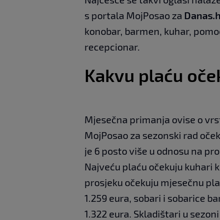
s portala MojPosao za
Danas.h
konobar, barmen, kuhar, pomoćn
recepcionar.
Kakvu plaću oček
Mjesečna primanja ovise o vrsti
MojPosao za sezonski rad oček
je 6 posto više u odnosu na proš
Najveću plaću očekuju kuhari ko
prosjeku očekuju mjesečnu pla
1.259 eura, sobari i sobarice b
1.322 eura. Skladištari u sezon