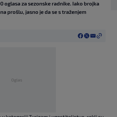
00 oglasa za sezonske radnike. Iako brojka
 na prošlu, jasno je da se s traženjem
Oglas
u kategoriji Turizam i ugostiteljstvo, rekli su