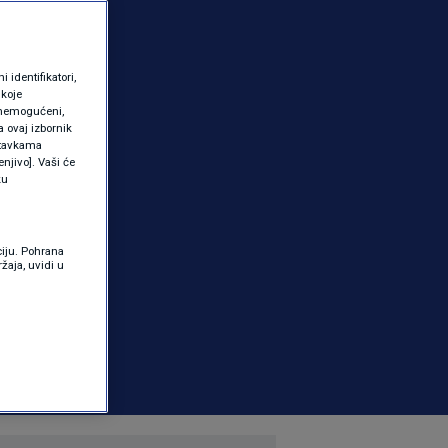
identifikatori,
 koje
 onemogućeni,
a ovaj izbornik
ostavkama
njivo]. Vaši će
ku
ciju. Pohrana
žaja, uvidi u