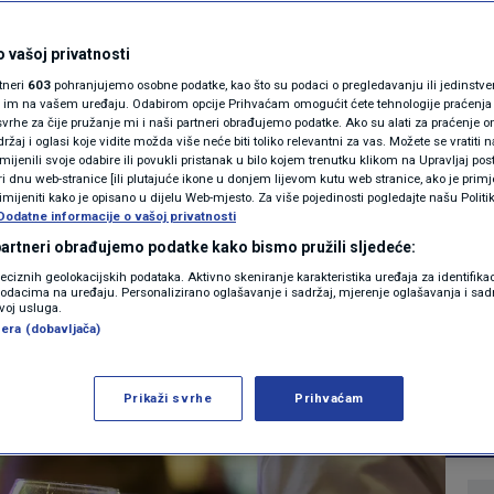
ja za sezonskim
MAGAZIN
N1 KOMENTAR
 vašoj privatnosti
 su najtraženija
rtneri
603
pohranjujemo osobne podatke, kao što su podaci o pregledavanju ili jedinstveni 
KOLUMNE
o im na vašem uređaju. Odabirom opcije Prihvaćam omogućit ćete tehnologije praćenja
vo kako se kreću
vrhe za čije pružanje mi i naši partneri obrađujemo podatke. Ako su alati za praćenje
žaj i oglasi koje vidite možda više neće biti toliko relevantni za vas. Možete se vratiti n
N1(DIS)INFO
zmijenili svoje odabire ili povukli pristanak u bilo kojem trenutku klikom na Upravljaj p
i dnu web-stranice [ili plutajuće ikone u donjem lijevom kutu web stranice, ako je primje
KLIMATSKE PROMJENE
rimijeniti kako je opisano u dijelu Web-mjesto. Za više pojedinosti pogledajte našu Politi
Dodatne informacije o vašoj privatnosti
0
EKONOMIJA
komentara
|
FOTO
 partneri obrađujemo podatke kako bismo pružili sljedeće:
reciznih geolokacijskih podataka. Aktivno skeniranje karakteristika uređaja za identifika
p podacima na uređaju. Personalizirano oglašavanje i sadržaj, mjerenje oglašavanja i sadr
VIDEO
zvoj usluga.
Više
era (dobavljača)
Prikaži svrhe
Prihvaćam