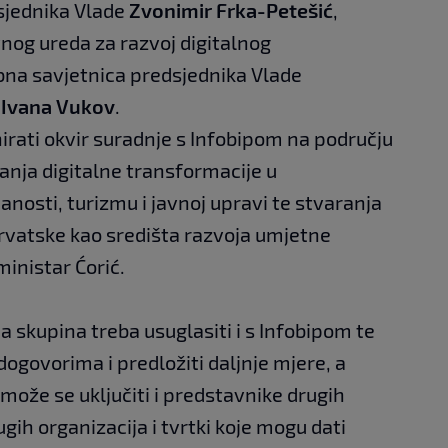
dsjednika Vlade
Zvonimir Frka-Petešić
,
vnog ureda za razvoj digitalnog
na savjetnica predsjednika Vlade
e
Ivana Vukov
.
irati okvir suradnje s Infobipom na području
zanja digitalne transformacije u
nosti, turizmu i javnoj upravi te stvaranja
rvatske kao središta razvoja umjetne
ministar Ćorić.
a skupina treba usuglasiti i s Infobipom te
 dogovorima i predložiti daljnje mjere, a
može se uključiti i predstavnike drugih
rugih organizacija i tvrtki koje mogu dati