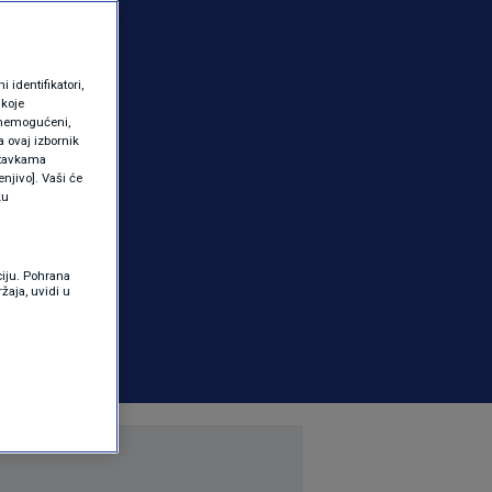
identifikatori,
 koje
 onemogućeni,
a ovaj izbornik
ostavkama
njivo]. Vaši će
ku
ciju. Pohrana
žaja, uvidi u