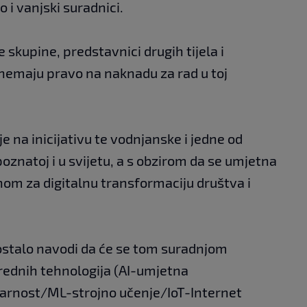
 i vanjski suradnici.
 skupine, predstavnici drugih tijela i
i nemaju pravo na naknadu za rad u toj
e na inicijativu te vodnjanske i jedne od
poznatoj i u svijetu, a s obzirom da se umjetna
učnom za digitalnu transformaciju društva i
 ostalo navodi da će se tom suradnjom
rednih tehnologija (AI-umjetna
varnost/ML-strojno učenje/IoT-Internet