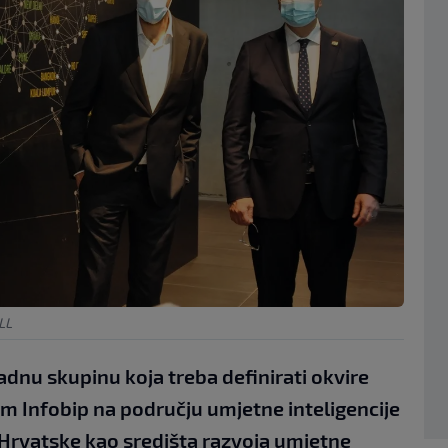
LL
adnu skupinu koja treba definirati okvire
m Infobip na području umjetne inteligencije
e Hrvatske kao središta razvoja umjetne