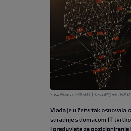
Sasa Miljevic/PIXSELL
|
Sasa Miljevic/PIXSE
Vlada je u četvrtak osnovala r
suradnje s domaćom IT tvrtko
i preduvjeta za pozicioniranj