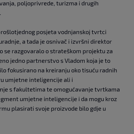
ovanja, poljoprivrede, turizma i drugih
.
prošlotjednog posjeta vodnjanskoj tvrtci
dnje, a tada je osnivač i izvršni direktor
ako se razgovaralo o strateškom projektu za
eno jedno partnerstvo s Vladom koja je to
bilo fokusirano na kreiranju oko tisuću radnih
 umjetne inteligencije ali i
anje s fakultetima te omogućavanje tvrtkama
egment umjetne inteligencije i da mogu kroz
rmu plasirati svoje proizvode bilo gdje u