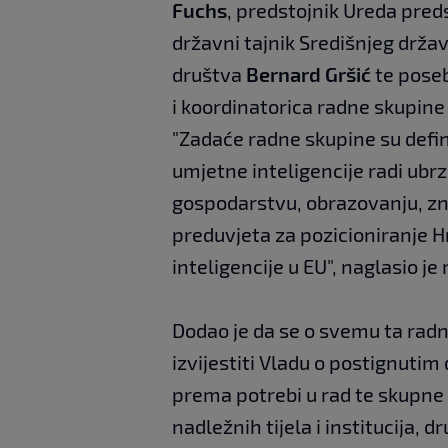
Fuchs
, predstojnik Ureda pre
državni tajnik Središnjeg drža
društva
Bernard Gršić
te poseb
i koordinatorica radne skupin
"Zadaće radne skupine su defin
umjetne inteligencije radi ubr
gospodarstvu, obrazovanju, zna
preduvjeta za pozicioniranje H
inteligencije u EU", naglasio je 
Dodao je da se o svemu ta radn
izvijestiti Vladu o postignutim
prema potrebi u rad te skupne 
nadležnih tijela i institucija, d