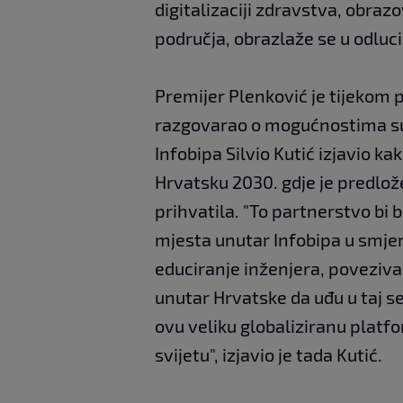
digitalizaciji zdravstva, obraz
područja, obrazlaže se u odluci
Premijer Plenković je tijekom 
razgovarao o mogućnostima sura
Infobipa Silvio Kutić izjavio k
Hrvatsku 2030. gdje je predlož
prihvatila. "To partnerstvo bi 
mjesta unutar Infobipa u smjeru
educiranje inženjera, poveziv
unutar Hrvatske da uđu u taj s
ovu veliku globaliziranu platfo
svijetu", izjavio je tada Kutić.