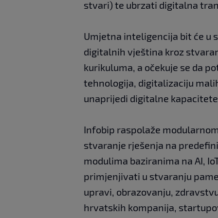
stvari) te ubrzati digitalna tr
Umjetna inteligencija bit će u 
digitalnih vještina kroz stvara
kurikuluma, a očekuje se da pot
tehnologija, digitalizaciju mal
unaprijedi digitalne kapacite
Infobip raspolaže modularno
stvaranje rješenja na predefin
modulima baziranima na AI, IoT
primjenjivati u stvaranju pam
upravi, obrazovanju, zdravstvu
hrvatskih kompanija, startupov