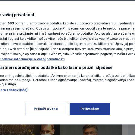
 radnu skupinu za
MAGAZIN
N1 KOMENTAR
 vašoj privatnosti
fobipom oko umjetne
rtneri
603
pohranjujemo osobne podatke, kao što su podaci o pregledavanju ili jedinstveni 
KOLUMNE
o im na vašem uređaju. Odabirom opcije Prihvaćam omogućit ćete tehnologije praćenja
vrhe za čije pružanje mi i naši partneri obrađujemo podatke. Ako su alati za praćenje
žaj i oglasi koje vidite možda više neće biti toliko relevantni za vas. Možete se vratiti n
N1(DIS)INFO
zmijenili svoje odabire ili povukli pristanak u bilo kojem trenutku klikom na Upravljaj p
i dnu web-stranice [ili plutajuće ikone u donjem lijevom kutu web stranice, ako je primje
0
KONOMIJA
komentara
|
KLIMATSKE PROMJENE
rimijeniti kako je opisano u dijelu Web-mjesto. Za više pojedinosti pogledajte našu Politi
Dodatne informacije o vašoj privatnosti
FOTO
 partneri obrađujemo podatke kako bismo pružili sljedeće:
Više
reciznih geolokacijskih podataka. Aktivno skeniranje karakteristika uređaja za identifika
p podacima na uređaju. Personalizirano oglašavanje i sadržaj, mjerenje oglašavanja i sadr
VIDEO
zvoj usluga.
era (dobavljača)
Prikaži svrhe
Prihvaćam