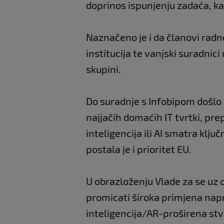
doprinos ispunjenju zadaća, kao
Naznačeno je i da članovi radne
institucija te vanjski suradnic
skupini.
Do suradnje s Infobipom došlo j
najjačih domaćih IT tvrtki, pre
inteligencija ili AI smatra klj
postala je i prioritet EU.
U obrazloženju Vlade za se uz
promicati široka primjena nap
inteligencija/AR-proširena st