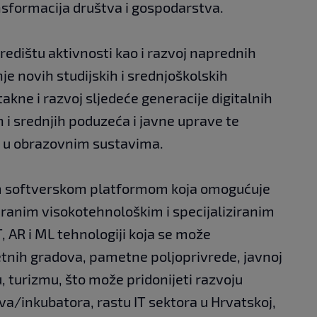
ansformacija društva i gospodarstva.
središtu aktivnosti kao i razvoj naprednih
nje novih studijskih i srednjoškolskih
akne i razvoj sljedeće generacije digitalnih
ih i srednjih poduzeća i javne uprave te
te u obrazovnim sustavima.
m softverskom platformom koja omogućuje
iranim visokotehnološkim i specijaliziranim
, AR i ML tehnologiji koja se može
etnih gradova, pametne poljoprivrede, javnoj
, turizmu, što može pridonijeti razvoju
a/inkubatora, rastu IT sektora u Hrvatskoj,