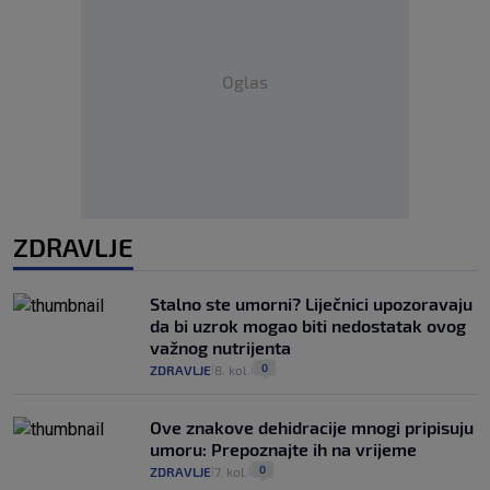
Oglas
ZDRAVLJE
Stalno ste umorni? Liječnici upozoravaju
da bi uzrok mogao biti nedostatak ovog
važnog nutrijenta
0
ZDRAVLJE
8. kol.
|
|
Ove znakove dehidracije mnogi pripisuju
umoru: Prepoznajte ih na vrijeme
0
ZDRAVLJE
7. kol.
|
|