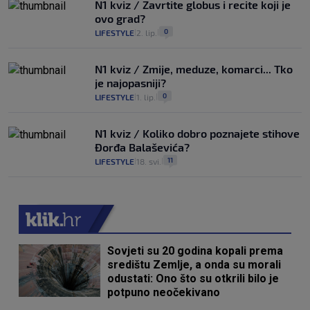
N1 kviz / Zavrtite globus i recite koji je
ovo grad?
0
LIFESTYLE
2. lip.
|
|
N1 kviz / Zmije, meduze, komarci... Tko
je najopasniji?
0
LIFESTYLE
1. lip.
|
|
N1 kviz / Koliko dobro poznajete stihove
Đorđa Balaševića?
11
LIFESTYLE
18. svi.
|
|
Sovjeti su 20 godina kopali prema
središtu Zemlje, a onda su morali
odustati: Ono što su otkrili bilo je
potpuno neočekivano