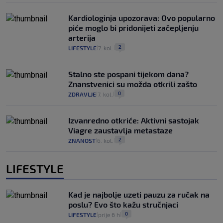
Kardiologinja upozorava: Ovo popularno
piće moglo bi pridonijeti začepljenju
arterija
2
LIFESTYLE
7. kol.
|
|
Stalno ste pospani tijekom dana?
Znanstvenici su možda otkrili zašto
0
ZDRAVLJE
7. kol.
|
|
Izvanredno otkriće: Aktivni sastojak
Viagre zaustavlja metastaze
2
ZNANOST
6. kol.
|
|
LIFESTYLE
Kad je najbolje uzeti pauzu za ručak na
poslu? Evo što kažu stručnjaci
0
LIFESTYLE
prije 6 h
|
|