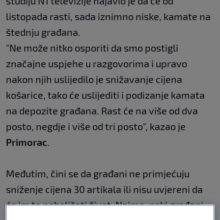
studiju N1 televizije najavio je da će od
listopada rasti, sada iznimno niske, kamate na
štednju građana.
"Ne može nitko osporiti da smo postigli
značajne uspjehe u razgovorima i upravo
nakon njih uslijedilo je snižavanje cijena
košarice, tako će uslijediti i podizanje kamata
na depozite građana. Rast će na više od dva
posto, negdje i više od tri posto", kazao je
Primorac
.
Međutim, čini se da građani ne primjećuju
sniženje cijena 30 artikala ili nisu uvjereni da
će im to poboljšati život. Naime, neki građani