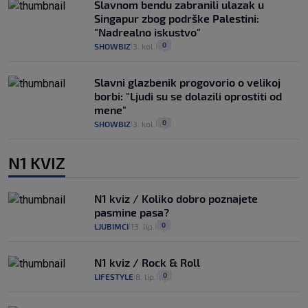
Slavnom bendu zabranili ulazak u
Singapur zbog podrške Palestini:
"Nadrealno iskustvo"
0
SHOWBIZ
3. kol.
|
|
Slavni glazbenik progovorio o velikoj
borbi: "Ljudi su se dolazili oprostiti od
mene"
0
SHOWBIZ
3. kol.
|
|
N1 KVIZ
N1 kviz / Koliko dobro poznajete
pasmine pasa?
0
LJUBIMCI
13. lip.
|
|
N1 kviz / Rock & Roll
0
LIFESTYLE
8. lip.
|
|