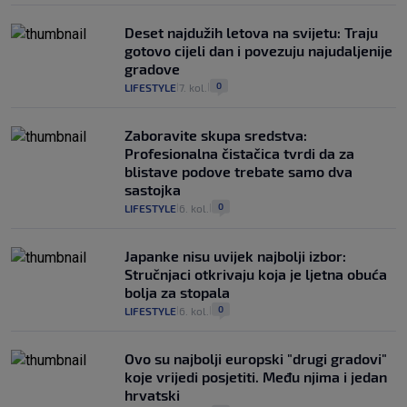
Deset najdužih letova na svijetu: Traju
gotovo cijeli dan i povezuju najudaljenije
gradove
0
LIFESTYLE
7. kol.
|
|
Zaboravite skupa sredstva:
Profesionalna čistačica tvrdi da za
blistave podove trebate samo dva
sastojka
0
LIFESTYLE
6. kol.
|
|
Japanke nisu uvijek najbolji izbor:
Stručnjaci otkrivaju koja je ljetna obuća
bolja za stopala
0
LIFESTYLE
6. kol.
|
|
Ovo su najbolji europski "drugi gradovi"
koje vrijedi posjetiti. Među njima i jedan
hrvatski