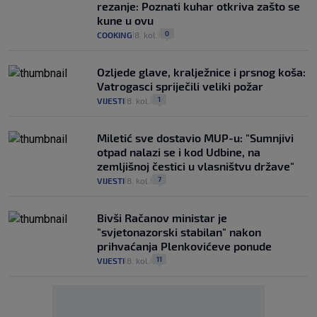
rezanje: Poznati kuhar otkriva zašto se
kune u ovu
0
COOKING
8. kol.
|
|
Ozljede glave, kralježnice i prsnog koša:
Vatrogasci spriječili veliki požar
1
VIJESTI
8. kol.
|
|
Miletić sve dostavio MUP-u: "Sumnjivi
otpad nalazi se i kod Udbine, na
zemljišnoj čestici u vlasništvu države"
7
VIJESTI
8. kol.
|
|
Bivši Račanov ministar je
"svjetonazorski stabilan" nakon
prihvaćanja Plenkovićeve ponude
11
VIJESTI
8. kol.
|
|