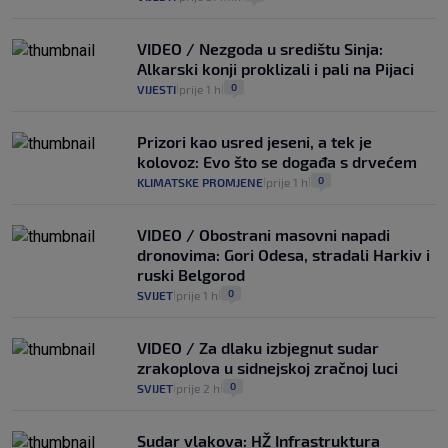
VIDEO / Nezgoda u središtu Sinja:
Alkarski konji proklizali i pali na Pijaci
0
VIJESTI
prije 1 h
|
|
Prizori kao usred jeseni, a tek je
kolovoz: Evo što se događa s drvećem
0
KLIMATSKE PROMJENE
prije 1 h
|
|
VIDEO / Obostrani masovni napadi
dronovima: Gori Odesa, stradali Harkiv i
ruski Belgorod
0
SVIJET
prije 1 h
|
|
VIDEO / Za dlaku izbjegnut sudar
zrakoplova u sidnejskoj zračnoj luci
0
SVIJET
prije 2 h
|
|
Sudar vlakova: HŽ Infrastruktura