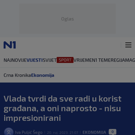
Oglas
NAJNOVIJE
VIJESTI
SVIJET
VRIJEME
N1 TEME
REGIJA
MAG
Crna Kronika
Ekonomija
Vlada tvrdi da sve radi u korist
građana, a oni naprosto - nisu
impresionirani
0
Iva Puljić Šego
EKONOMIJA
20. ruj. 2023. 21:07
|
|
|