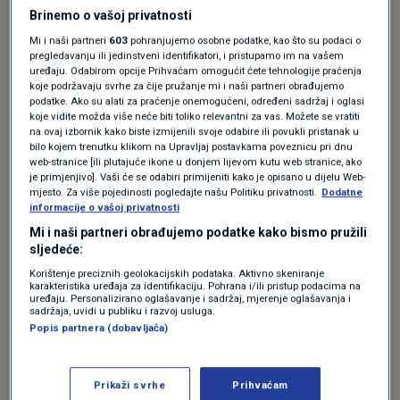
za N1 izrazili su sumnju i razočaranje
Brinemo o vašoj privatnosti
sniženjima. "Super mi je kad dignete cijene 300
Mi i naši partneri
603
pohranjujemo osobne podatke, kao što su podaci o
posto i onda ih spustite 20 posto", kazuje nam
pregledavanju ili jedinstveni identifikatori, i pristupamo im na vašem
uređaju. Odabirom opcije Prihvaćam omogućit ćete tehnologije praćenja
jedan građanin. "To je jedan minimalni plus za
koje podržavaju svrhe za čije pružanje mi i naši partneri obrađujemo
podatke. Ako su alati za praćenje onemogućeni, određeni sadržaj i oglasi
nas i za Vladu, ali cijene bi trebalo vratiti
koje vidite možda više neće biti toliko relevantni za vas. Možete se vratiti
na ovaj izbornik kako biste izmijenili svoje odabire ili povukli pristanak u
unatrag nekoliko godina...", govori nam drugi.
bilo kojem trenutku klikom na Upravljaj postavkama poveznicu pri dnu
web-stranice [ili plutajuće ikone u donjem lijevom kutu web stranice, ako
je primjenjivo]. Vaši će se odabiri primijeniti kako je opisano u dijelu Web-
Problem s oznakama -
mjesto. Za više pojedinosti pogledajte našu Politiku privatnosti.
Dodatne
informacije o vašoj privatnosti
marketinški loše
Mi i naši partneri obrađujemo podatke kako bismo pružili
sljedeće:
osmišljene
Korištenje preciznih geolokacijskih podataka. Aktivno skeniranje
karakteristika uređaja za identifikaciju. Pohrana i/ili pristup podacima na
uređaju. Personalizirano oglašavanje i sadržaj, mjerenje oglašavanja i
sadržaja, uvidi u publiku i razvoj usluga.
Popis partnera (dobavljača)
Međutim, problemi sa sniženim artiklima tu ne
prestaju. Prvo, oznake ograničenih cijena na
Prikaži svrhe
Prihvaćam