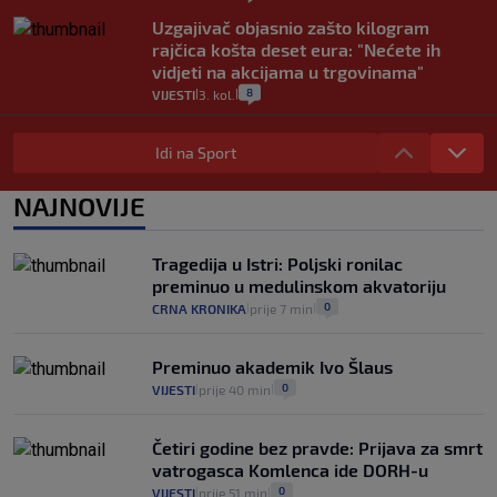
Uzgajivač objasnio zašto kilogram
rajčica košta deset eura: "Nećete ih
vidjeti na akcijama u trgovinama"
8
VIJESTI
3. kol.
|
|
Selidba je jedno od stresnijih iskustava.
Evo aktualnih cijena i nekoliko savjeta
Idi na Sport
da prođe što lakše i jeftinije
0
VIJESTI
2. kol.
NAJNOVIJE
|
|
Izračunali smo koliko košta putovanje
automobilom na Hvar iz Zagreba, a
Tragedija u Istri: Poljski ronilac
koliko iz Osijeka
preminuo u medulinskom akvatoriju
14
VIJESTI
2. kol.
|
|
0
CRNA KRONIKA
prije 7 min
|
|
Preminuo akademik Ivo Šlaus
0
VIJESTI
prije 40 min
|
|
Četiri godine bez pravde: Prijava za smrt
vatrogasca Komlenca ide DORH-u
0
VIJESTI
prije 51 min
|
|