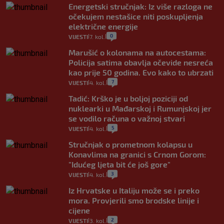
Energetski stručnjak: Iz više razloga ne
očekujem nestašice niti poskupljenja
električne energije
0
VIJESTI
7. kol.
|
|
Marušić o kolonama na autocestama:
Policija satima obavlja očevide nesreća
kao prije 50 godina. Evo kako to ubrzati
7
VIJESTI
4. kol.
|
|
Tadić: Krško je u boljoj poziciji od
nuklearki u Mađarskoj i Rumunjskoj jer
se vodilo računa o važnoj stvari
5
VIJESTI
4. kol.
|
|
Stručnjak o prometnom kolapsu u
Konavlima na granici s Crnom Gorom:
"Idućeg ljeta bit će još gore"
3
VIJESTI
4. kol.
|
|
Iz Hrvatske u Italiju može se i preko
mora. Provjerili smo brodske linije i
cijene
2
VIJESTI
3. kol.
|
|