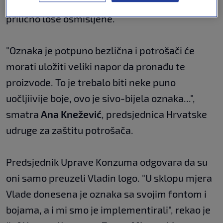
policama trgovačkih lanaca marketinški su
prilično loše osmišljene.
"Oznaka je potpuno bezlična i potrošači će
morati uložiti veliki napor da pronađu te
proizvode. To je trebalo biti neke puno
uočljiivije boje, ovo je sivo-bijela oznaka...",
smatra
Ana Knežević
, predsjednica Hrvatske
udruge za zaštitu potrošača.
Predsjednik Uprave Konzuma odgovara da su
oni samo preuzeli Vladin logo. "U sklopu mjera
Vlade donesena je oznaka sa svojim fontom i
bojama, a i mi smo je implementirali", rekao je