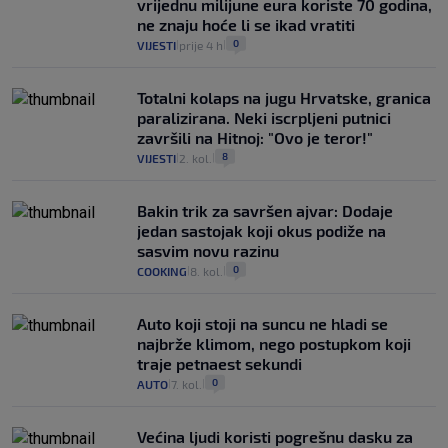
vrijednu milijune eura koriste 70 godina,
ne znaju hoće li se ikad vratiti
0
VIJESTI
prije 4 h
|
|
Totalni kolaps na jugu Hrvatske, granica
paralizirana. Neki iscrpljeni putnici
završili na Hitnoj: "Ovo je teror!"
8
VIJESTI
2. kol.
|
|
Bakin trik za savršen ajvar: Dodaje
jedan sastojak koji okus podiže na
sasvim novu razinu
0
COOKING
8. kol.
|
|
Auto koji stoji na suncu ne hladi se
najbrže klimom, nego postupkom koji
traje petnaest sekundi
0
AUTO
7. kol.
|
|
Većina ljudi koristi pogrešnu dasku za