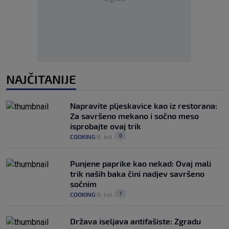
NAJČITANIJE
Napravite pljeskavice kao iz restorana:
Za savršeno mekano i sočno meso
isprobajte ovaj trik
0
COOKING
8. kol.
|
|
Punjene paprike kao nekad: Ovaj mali
trik naših baka čini nadjev savršeno
sočnim
1
COOKING
8. kol.
|
|
Država iseljava antifašiste: Zgradu