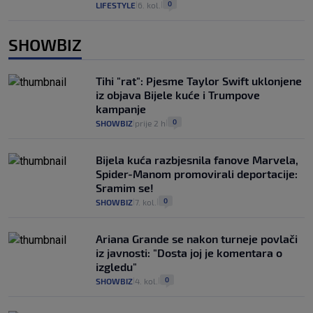
0
LIFESTYLE
6. kol.
|
|
SHOWBIZ
Tihi "rat": Pjesme Taylor Swift uklonjene
iz objava Bijele kuće i Trumpove
kampanje
0
SHOWBIZ
prije 2 h
|
|
Bijela kuća razbjesnila fanove Marvela,
Spider-Manom promovirali deportacije:
Sramim se!
0
SHOWBIZ
7. kol.
|
|
Ariana Grande se nakon turneje povlači
iz javnosti: "Dosta joj je komentara o
izgledu"
0
SHOWBIZ
4. kol.
|
|