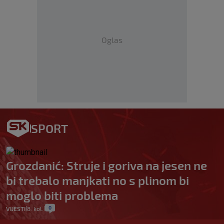
Oglas
SPORT
Grozdanić: Struje i goriva na jesen ne
bi trebalo manjkati no s plinom bi
moglo biti problema
0
VIJESTI
8. kol.
|
|