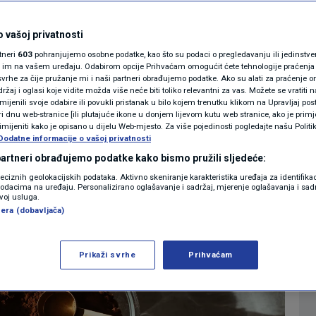
 kave i kakaa otišle
MAGAZIN
N1 KOMENTAR
 vašoj privatnosti
 nas čeka?
rtneri
603
pohranjujemo osobne podatke, kao što su podaci o pregledavanju ili jedinstveni 
KOLUMNE
o im na vašem uređaju. Odabirom opcije Prihvaćam omogućit ćete tehnologije praćenja
vrhe za čije pružanje mi i naši partneri obrađujemo podatke. Ako su alati za praćenje
0
EKONOMIJA
komentara
|
|
žaj i oglasi koje vidite možda više neće biti toliko relevantni za vas. Možete se vratiti n
N1(DIS)INFO
zmijenili svoje odabire ili povukli pristanak u bilo kojem trenutku klikom na Upravljaj p
i dnu web-stranice [ili plutajuće ikone u donjem lijevom kutu web stranice, ako je primje
KLIMATSKE PROMJENE
rimijeniti kako je opisano u dijelu Web-mjesto. Za više pojedinosti pogledajte našu Politi
Dodatne informacije o vašoj privatnosti
Više
FOTO
 partneri obrađujemo podatke kako bismo pružili sljedeće:
reciznih geolokacijskih podataka. Aktivno skeniranje karakteristika uređaja za identifika
p podacima na uređaju. Personalizirano oglašavanje i sadržaj, mjerenje oglašavanja i sadr
VIDEO
zvoj usluga.
era (dobavljača)
Prikaži svrhe
Prihvaćam