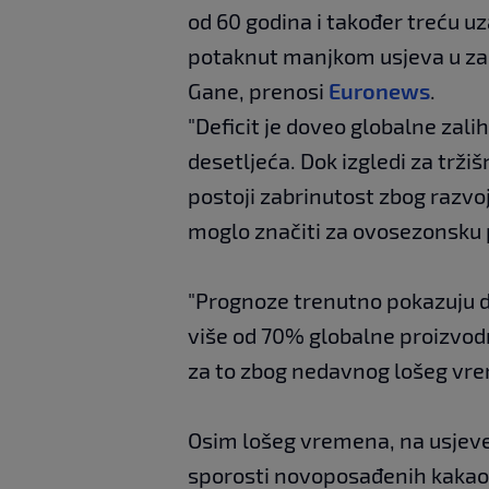
od 60 godina i također treću uz
potaknut manjkom usjeva u zapa
Gane, prenosi
Euronews
.
"Deficit je doveo globalne zali
desetljeća. Dok izgledi za tržiš
postoji zabrinutost zbog razvoj
moglo značiti za ovosezonsku 
"Prognoze trenutno pokazuju da
više od 70% globalne proizvodn
za to zbog nedavnog lošeg vr
Osim lošeg vremena, na usjeve 
sporosti novoposađenih kakaov