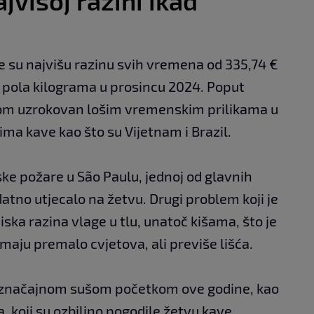
jvišoj razini ikad
e su najvišu razinu svih vremena od 335,74 €
d pola kilograma u prosincu 2024. Poput
nom uzrokovan lošim vremenskim prilikama u
a kave kao što su Vijetnam i Brazil.
ske požare u São Paulu, jednoj od glavnih
dodatno utjecalo na žetvu. Drugi problem koji je
iska razina vlage u tlu, unatoč kišama, što je
maju premalo cvjetova, ali previše lišća.
a značajnom sušom početkom ove godine, kao
 koji su ozbiljno pogodile žetvu kave.