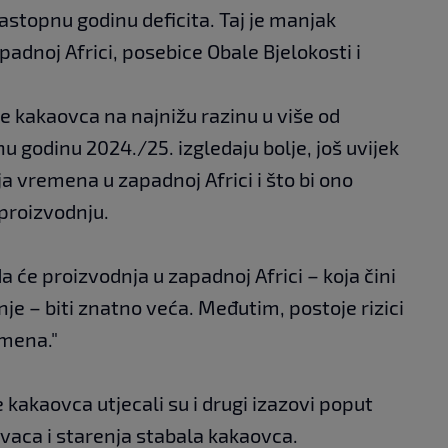
astopnu godinu deficita. Taj je manjak
dnoj Africi, posebice Obale Bjelokosti i
he kakaovca na najnižu razinu u više od
nu godinu 2024./25. izgledaju bolje, još uvijek
a vremena u zapadnoj Africi i što bi ono
proizvodnju.
 će proizvodnja u zapadnoj Africi – koja čini
je – biti znatno veća. Međutim, postoje rizici
emena."
kakaovca utjecali su i drugi izazovi poput
aca i starenja stabala kakaovca.