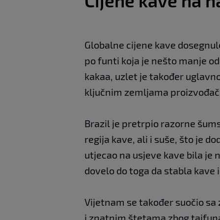
Cijene kave na na
Globalne cijene kave dosegnul
po funti koja je nešto manje o
kakaa, uzlet je također uglav
ključnim zemljama proizvođačim
Brazil je pretrpio razorne šum
regija kave, ali i suše, što je 
utjecao na usjeve kave bila je n
dovelo do toga da stabla kave i
Vijetnam se također suočio s
i znatnim štetama zbog tajfuna,