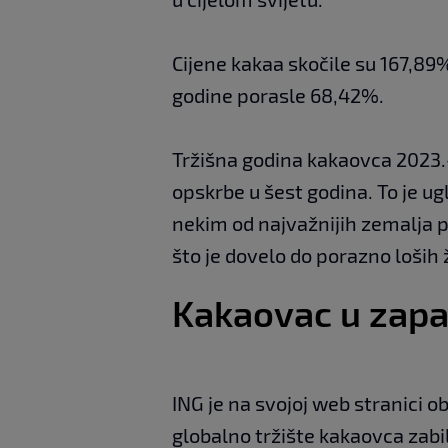
Cijene kakaa skočile su 167,89
godine porasle 68,42%.
Tržišna godina kakaovca 2023.-2
opskrbe u šest godina. To je u
nekim od najvažnijih zemalja p
što je dovelo do porazno loših
Kakaovac u zapad
ING je na svojoj web stranici o
globalno tržište kakaovca zabil