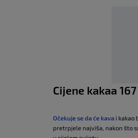
Cijene kakaa 167
Očekuje se da će kava
i kakao 
pretrpjele najviša, nakon što 
u cijelom svijetu.