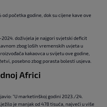
% od početka godine, dok su cijene kave ove
024. doživjela je najgori svjetski deficit
glavnom zbog loših vremenskih uvjeta u
roizvođača kakaovca u svijetu ove godine,
 žetvi, posebno zbog porasta bolesti usjeva.
noj Africi
bjavio: "U marketinškoj godini 2023./24.
ježilo je manjak od 478 tisuća, najveći u više