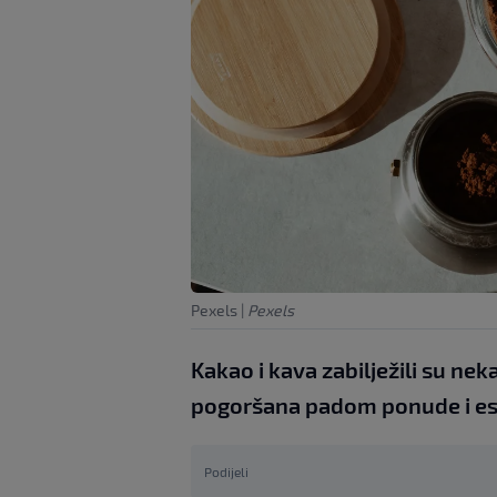
Pexels
|
Pexels
Kakao i kava zabilježili su ne
pogoršana padom ponude i esk
Podijeli