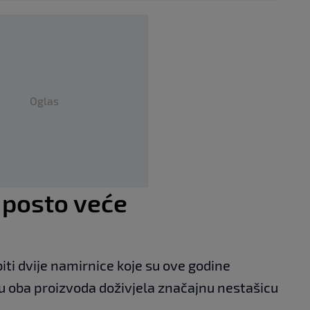
Oglas
 posto veće
biti dvije namirnice koje su ove godine
su oba proizvoda doživjela značajnu nestašicu