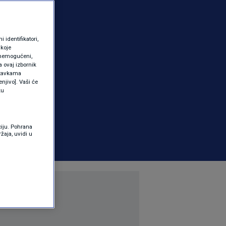
identifikatori,
 koje
 onemogućeni,
a ovaj izbornik
ostavkama
njivo]. Vaši će
ku
ciju. Pohrana
žaja, uvidi u