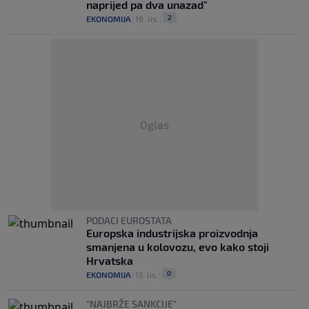
naprijed pa dva unazad"
2
EKONOMIJA
|
19. lis.
|
Oglas
PODACI EUROSTATA
Europska industrijska proizvodnja
smanjena u kolovozu, evo kako stoji
Hrvatska
0
EKONOMIJA
|
15. lis.
|
"NAJBRŽE SANKCIJE"