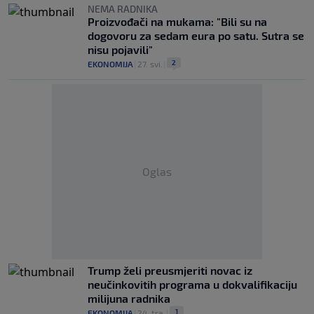
NEMA RADNIKA
Proizvođači na mukama: "Bili su na
dogovoru za sedam eura po satu. Sutra se
nisu pojavili"
2
EKONOMIJA
|
27. svi.
|
Oglas
Trump želi preusmjeriti novac iz
neučinkovitih programa u dokvalifikaciju
milijuna radnika
1
EKONOMIJA
|
24. tra.
|