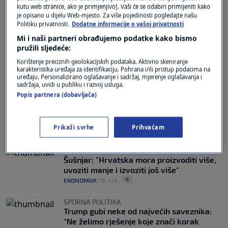
kutu web stranice, ako je primjenjivo]. Vaši će se odabiri primijeniti kako
je opisano u dijelu Web-mjesto. Za više pojedinosti pogledajte našu
Politiku privatnosti.
Dodatne informacije o vašoj privatnosti
SITUACIJA NA TRŽIŠTU
Jako poskupjeli lijekovi u europskoj zemlji.
Mi i naši partneri obrađujemo podatke kako bismo
Provjerili smo kakvo je stanje u Hrvatskoj:
pružili sljedeće:
"Ove je važno imati kod kuće"
Korištenje preciznih geolokacijskih podataka. Aktivno skeniranje
0
VIJESTI
|
3. svi.
|
karakteristika uređaja za identifikaciju. Pohrana i/ili pristup podacima na
uređaju. Personalizirano oglašavanje i sadržaj, mjerenje oglašavanja i
sadržaja, uvidi u publiku i razvoj usluga.
PREDSJEDNIK U KRAPINI
Popis partnera (dobavljača)
Milanović kritizirao Plenkovićevu vladu:
Koliko smo konkurentni? Pa mi ništa ne
proizvodimo za sebe
Prikaži svrhe
Prihvaćam
8
VIJESTI
|
23. tra.
|
PODUZETNICI SU TEMELJ
Šušnjar: "Hrvatska mora proizvoditi više,
uvoziti manje i izvoziti još više"
6
EKONOMIJA
|
16. tra.
|
SPORNA POLITIKA
Trump gubi neke od najvećih saveznika:
"Ne želimo rješenje koje znači korak