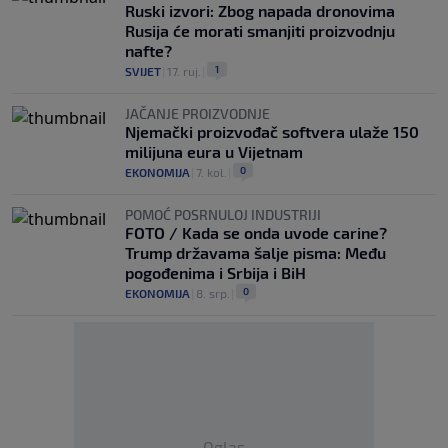
Ruski izvori: Zbog napada dronovima
Rusija će morati smanjiti proizvodnju
nafte?
1
SVIJET
|
17. ruj.
|
JAČANJE PROIZVODNJE
Njemački proizvođač softvera ulaže 150
milijuna eura u Vijetnam
0
EKONOMIJA
|
7. kol.
|
POMOĆ POSRNULOJ INDUSTRIJI
FOTO / Kada se onda uvode carine?
Trump državama šalje pisma: Među
pogođenima i Srbija i BiH
0
EKONOMIJA
|
8. srp.
|
Oglas