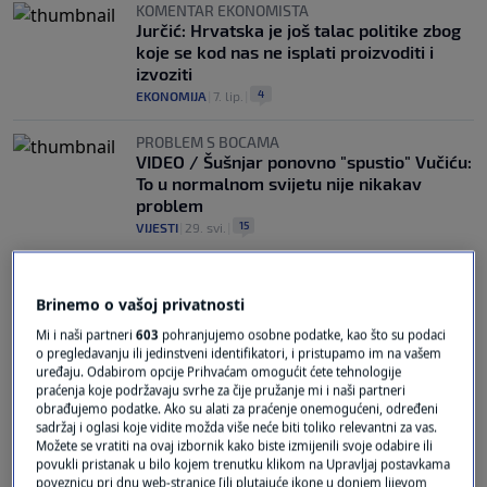
KOMENTAR EKONOMISTA
Jurčić: Hrvatska je još talac politike zbog
koje se kod nas ne isplati proizvoditi i
izvoziti
4
EKONOMIJA
|
7. lip.
|
PROBLEM S BOCAMA
VIDEO / Šušnjar ponovno "spustio" Vučiću:
To u normalnom svijetu nije nikakav
problem
15
VIJESTI
|
29. svi.
|
Brinemo o vašoj privatnosti
Mi i naši partneri
603
pohranjujemo osobne podatke, kao što su podaci
o pregledavanju ili jedinstveni identifikatori, i pristupamo im na vašem
uređaju. Odabirom opcije Prihvaćam omogućit ćete tehnologije
praćenja koje podržavaju svrhe za čije pružanje mi i naši partneri
Oglas
obrađujemo podatke. Ako su alati za praćenje onemogućeni, određeni
sadržaj i oglasi koje vidite možda više neće biti toliko relevantni za vas.
Možete se vratiti na ovaj izbornik kako biste izmijenili svoje odabire ili
povukli pristanak u bilo kojem trenutku klikom na Upravljaj postavkama
poveznicu pri dnu web-stranice [ili plutajuće ikone u donjem lijevom