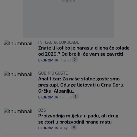
INFLACIJA ČOKOLADE
Znate li koliko je narasla cijena čokolade
od 2020.? Od brojki će vam se zavrtiti
0
EKONOMIJA
|
7. srp.
|
GUBIMO GOSTE
Analitičar: Za naše stalne goste smo
preskupi. Odlaze ljetovati u Crnu Goru,
Grčku, Albaniju...
2
EKONOMIJA
|
10. lip.
|
DZS
Proizvodnja mlijeka u padu, ali drugi
sektori u proizvodnji hrane rastu
0
EKONOMIJA
|
4. lip.
|