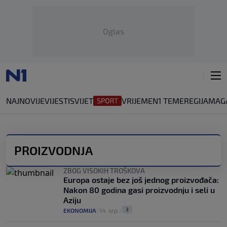
Oglas
NAJNOVIJE
VIJESTI
SVIJET
VRIJEME
N1 TEME
REGIJA
MAG
PROIZVODNJA
ZBOG VISOKIH TROŠKOVA
Europa ostaje bez još jednog proizvođača:
Nakon 80 godina gasi proizvodnju i seli u
Aziju
3
EKONOMIJA
|
14. srp.
|