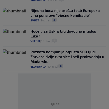
Nijedna boca nije prošla test: Europska
vina puna ove "vječne kemikalije"
2
SVIJET
|
24. tra.
|
Hoće li za Uskrs biti dovoljno mladog
luka?
0
VIJESTI
|
13. tra.
|
Poznata kompanija otpušta 500 ljudi:
Zatvara dvije tvornice i seli proizvodnju u
Mađarsku
0
EKONOMIJA
|
10. tra.
|
Oglas