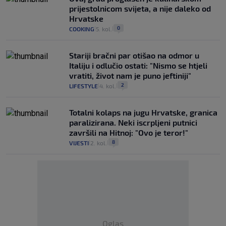
prijestolnicom svijeta, a nije daleko od
Hrvatske
0
COOKING
5. kol.
|
|
Stariji bračni par otišao na odmor u
Italiju i odlučio ostati: "Nismo se htjeli
vratiti, život nam je puno jeftiniji"
2
LIFESTYLE
4. kol.
|
|
Totalni kolaps na jugu Hrvatske, granica
paralizirana. Neki iscrpljeni putnici
završili na Hitnoj: "Ovo je teror!"
8
VIJESTI
2. kol.
|
|
Oglas