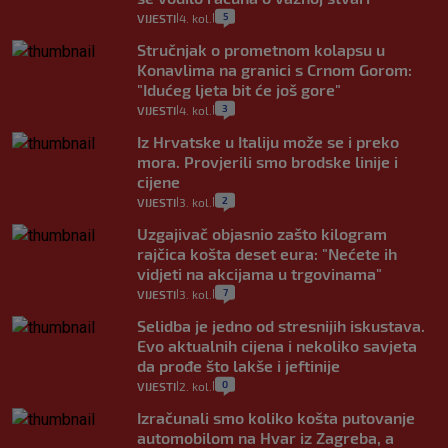
5
VIJESTI
4. kol.
|
|
Stručnjak o prometnom kolapsu u
Konavlima na granici s Crnom Gorom:
"Idućeg ljeta bit će još gore"
3
VIJESTI
4. kol.
|
|
Iz Hrvatske u Italiju može se i preko
mora. Provjerili smo brodske linije i
cijene
2
VIJESTI
3. kol.
|
|
Uzgajivač objasnio zašto kilogram
rajčica košta deset eura: "Nećete ih
vidjeti na akcijama u trgovinama"
7
VIJESTI
3. kol.
|
|
Selidba je jedno od stresnijih iskustava.
Evo aktualnih cijena i nekoliko savjeta
da prođe što lakše i jeftinije
0
VIJESTI
2. kol.
|
|
Izračunali smo koliko košta putovanje
automobilom na Hvar iz Zagreba, a