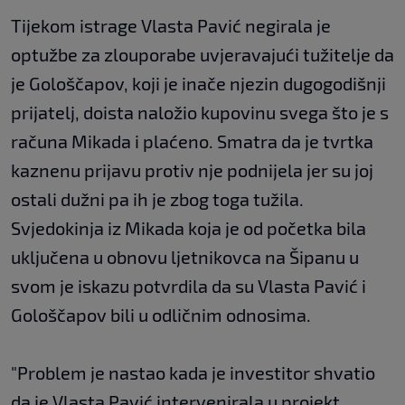
Tijekom istrage Vlasta Pavić negirala je
optužbe za zlouporabe uvjeravajući tužitelje da
je Gološčapov, koji je inače njezin dugogodišnji
prijatelj, doista naložio kupovinu svega što je s
računa Mikada i plaćeno. Smatra da je tvrtka
kaznenu prijavu protiv nje podnijela jer su joj
ostali dužni pa ih je zbog toga tužila.
Svjedokinja iz Mikada koja je od početka bila
uključena u obnovu ljetnikovca na Šipanu u
svom je iskazu potvrdila da su Vlasta Pavić i
Gološčapov bili u odličnim odnosima.
"Problem je nastao kada je investitor shvatio
da je Vlasta Pavić intervenirala u projekt