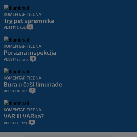
KOMENTAR TJEDNA
Trg pet spremnika
5
VIJESTI
1. kol.
|
|
KOMENTAR TJEDNA
Porazna inspekcija
11
VIJESTI
25. srp.
|
|
KOMENTAR TJEDNA
Bura u čaši limunade
0
VIJESTI
18. srp.
|
|
KOMENTAR TJEDNA
VAR ili VARka?
4
VIJESTI
11. srp.
|
|