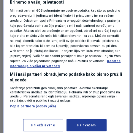
Brinemo o vašoj privatnosti
Gološčapov, za kojeg su mediji pisali da je bio
Mi i naši partneri
603
pohranjujemo osobne podatke, kao što su podaci o
maser ruskog predsjednika
Vladimira Putina
.
pregledavanju ili jedinstveni identifikatori, i pristupamo im na vašem
uređaju. Odabirom opcije Prihvaćam omogućit ćete tehnologije praćenja
Inače, dio novca od ukupno sumnjivo
koje podržavaju svrhe za čije pružanje mi i naši partneri obrađujemo
podatke. Ako su alati za praćenje onemogućeni, određeni sadržaj i oglasi
isplaćenih nešto manje od 100 tisuća eura,
koje vidite možda više neće biti toliko relevantni za vas. Možete se vratiti
na ovaj izbornik kako biste izmijenili svoje odabire ili povukli pristanak u
završio je navodno kod samog Gološčapova,
bilo kojem trenutku klikom na Upravljaj postavkama poveznicu pri dnu
web-stranice [ili plutajuće ikone u donjem lijevom kutu web stranice, ako
dio kod majke Vlaste Pavić, a najveći dio
je primjenjivo]. Vaši će se odabiri primijeniti kako je opisano u dijelu Web-
mjesto. Za više pojedinosti pogledajte našu Politiku privatnosti.
Dodatne
iskorišten je, prema optužnici, za uređenje tri
informacije o vašoj privatnosti
stana u Zagrebu. Sve je, međutim, bilo
Mi i naši partneri obrađujemo podatke kako bismo pružili
sljedeće:
fakturirano tvrtki Mikado koja je, kako stoji u
Korištenje preciznih geolokacijskih podataka. Aktivno skeniranje
optužnici, ovim malverzacijama oštećena.
karakteristika uređaja za identifikaciju. Pohrana i/ili pristup podacima na
uređaju. Personalizirano oglašavanje i sadržaj, mjerenje oglašavanja i
sadržaja, uvidi u publiku i razvoj usluga.
Ključan iskaz ruskog
Popis partnera (dobavljača)
investitora
Prikaži svrhe
Prihvaćam