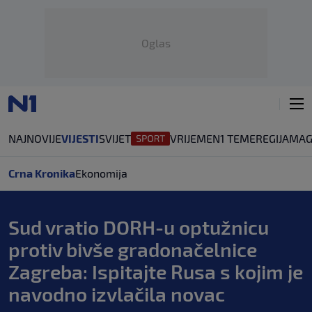
Oglas
NAJNOVIJE
VIJESTI
SVIJET
VRIJEME
N1 TEME
REGIJA
MAG
Crna Kronika
Ekonomija
Sud vratio DORH-u optužnicu
protiv bivše gradonačelnice
Zagreba: Ispitajte Rusa s kojim je
navodno izvlačila novac