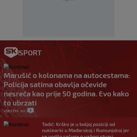
SPORT
Marušić o kolonama na autocestama:
Policija satima obavlja očevide
nesreća kao prije 50 godina. Evo kako
to ubrzati
6
VIJESTI
4. kol.
|
|
Tadić: Krško je u boljoj poziciji od
nuklearki u Mađarskoj i Rumunjskoj jer
se vodilo računa o važnoj stvari