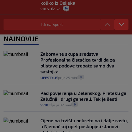
koliko iz Osijeka
14
VIJESTI
2. kol.
|
|
"Kći je otišla na more, a zaboravila
zdravstvenu iskaznicu". Kakva su prava
Idi na Sport
pacijenata izvan mjesta prebivališta?
1
VIJESTI
1. kol.
NAJNOVIJE
|
|
Provjerili smo "što ćemo onda" ako
Plenković na 15 dana ukine mjere: "Ne bi
Zaboravite skupa sredstva:
se dogodilo ništa. Vlada se zaljubila u te
Profesionalna čistačica tvrdi da za
intervencije"
blistave podove trebate samo dva
25
VIJESTI
30. srp.
|
|
sastojka
0
LIFESTYLE
prije 25 min
|
|
Pad povjerenja u Zelenskog: Pretekli ga
Zalužnji i drugi generali. Tek je šesti
0
SVIJET
prije 32 min
|
|
Cijene na tržištu nekretnina i dalje rastu,
u Njemačkoj opet poskupjeli stanovi i