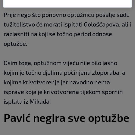
Prije nego što ponovno optužnicu pošalje sudu
tužiteljstvo će morati ispitati Gološčapova, ali i
razjasniti na koji se točno period odnose
optužbe.
Osim toga, optužnom vijeću nije bilo jasno
kojim je točno djelima počinjena zloporaba, a
kojima krivotvorenje jer navodno nema
isprave koja je krivotvorena tijekom spornih
isplata iz Mikada.
Pavić negira sve optužbe