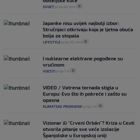
obiteljske kuće
0
SVIJET
prije 44 min
|
|
Japanke nisu uvijek najbolji izbor:
Stručnjaci otkrivaju koja je ljetna obuća
bolja za stopala
0
LIFESTYLE
prije 52 min
|
|
I nuklearne elektrane pogođene su
vrućinom
0
VIJESTI
prije 1 h
|
|
VIDEO / Vatrena tornada stigla u
Europu: Evo što ih pokreće i zašto su
opasna
0
KLIMATSKE PROMJENE
prije 1 h
|
|
Vizionar ili "Crveni Orbán"? Kriza u Ceuti
otvorila pitanje sve veće izolacije
Španjolske u Europskoj uniji