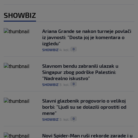
SHOWBIZ
Ariana Grande se nakon turneje povlači
iz javnosti: "Dosta joj je komentara o
izgledu"
0
SHOWBIZ
4. kol.
|
|
Slavnom bendu zabranili ulazak u
Singapur zbog podrške Palestini:
"Nadrealno iskustvo"
0
SHOWBIZ
3. kol.
|
|
Slavni glazbenik progovorio o velikoj
borbi: "Ljudi su se dolazili oprostiti od
mene"
0
SHOWBIZ
3. kol.
|
|
Novi Spider-Man ruši rekorde zarade i u