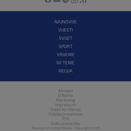
NAJNOVIJE
VIJESTI
SVIJET
SPORT
VRIJEME
N1 TEME
REGIJA
Kontakt
O Nama
Marketing
Impressum
Uvjeti korištenja
Politika privatnosti
RSS
Vaše primjedbe
Member of
United Media
- Copyright 2026