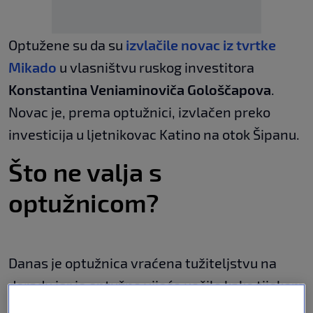
Optužene su da su
izvlačile novac iz tvrtke
Mikado
u vlasništvu ruskog investitora
Konstantina Veniaminoviča Gološčapova
.
Novac je, prema optužnici, izvlačen preko
investicija u ljetnikovac Katino na otok Šipanu.
Što ne valja s
optužnicom?
Danas je optužnica vraćena tužiteljstvu na
doradu jer je optužno vijeće uočilo kako tijekom
istrage nije ispitan sam Veniaminovič