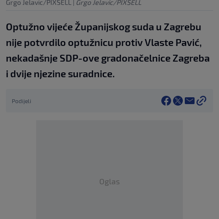
Grgo Jelavic/PIXSELL
|
Grgo Jelavic/PIXSELL
Optužno vijeće Županijskog suda u Zagrebu
nije potvrdilo optužnicu protiv Vlaste Pavić,
nekadašnje SDP-ove gradonačelnice Zagreba
i dvije njezine suradnice.
Podijeli
Oglas