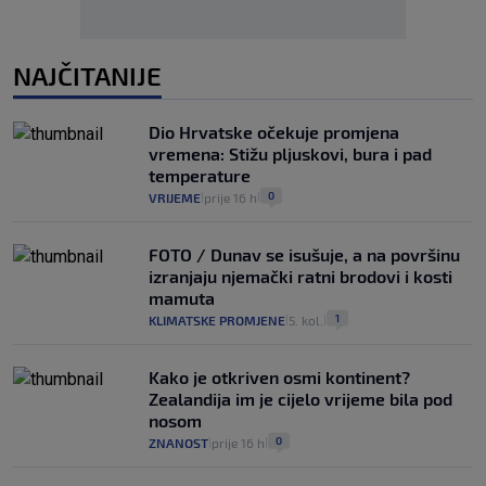
NAJČITANIJE
Dio Hrvatske očekuje promjena
vremena: Stižu pljuskovi, bura i pad
temperature
0
VRIJEME
prije 16 h
|
|
FOTO / Dunav se isušuje, a na površinu
izranjaju njemački ratni brodovi i kosti
mamuta
1
KLIMATSKE PROMJENE
5. kol.
|
|
Kako je otkriven osmi kontinent?
Zealandija im je cijelo vrijeme bila pod
nosom
0
ZNANOST
prije 16 h
|
|