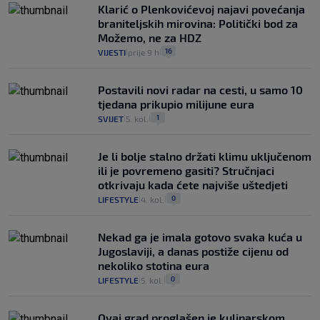
Klarić o Plenkovićevoj najavi povećanja
braniteljskih mirovina: Politički bod za
Možemo, ne za HDZ
16
VIJESTI
prije 9 h
|
|
Postavili novi radar na cesti, u samo 10
tjedana prikupio milijune eura
1
SVIJET
5. kol.
|
|
Je li bolje stalno držati klimu uključenom
ili je povremeno gasiti? Stručnjaci
otkrivaju kada ćete najviše uštedjeti
0
LIFESTYLE
4. kol.
|
|
Nekad ga je imala gotovo svaka kuća u
Jugoslaviji, a danas postiže cijenu od
nekoliko stotina eura
0
LIFESTYLE
5. kol.
|
|
Ovaj grad proglašen je kulinarskom