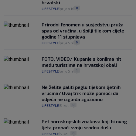
hrvatski
0
LIFESTYLE
prije 4 h
|
|
Prirodni fenomen u susjedstvu pruža
spas od vrućina, u špilji tijekom cijele
godine 11 stupnjeva
0
LIFESTYLE
prije 5 h
|
|
FOTO, VIDEO/ Kupanje s konjima hit
među turistima na hrvatskoj obali
1
LIFESTYLE
prije 5 h
|
|
Ne želite paliti peglu tijekom ljetnih
vrućina? Ovaj trik može pomoći da
odjeća ne izgleda zgužvano
0
LIFESTYLE
5. kol.
|
|
Pet horoskopskih znakova koji bi ovog
ljeta pronaći svoju srodnu dušu
0
LIFESTYLE
5. kol.
|
|