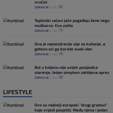
vrućini
0
ZDRAVLJE
5. kol.
|
|
Toplinski valovi jače pogađaju žene nego
muškarce. Evo zašto
1
ZDRAVLJE
3. kol.
|
|
Ovo je najnezdravije ulje za kuhanje, a
gotovo svi ga koriste svaki dan
3
ZDRAVLJE
3. kol.
|
|
Bol u koljenu nije uvijek posljedica
starenja: Jedan simptom zahtijeva oprez
0
ZDRAVLJE
3. kol.
|
|
LIFESTYLE
Ovo su najbolji europski "drugi gradovi"
koje vrijedi posjetiti. Među njima i jedan