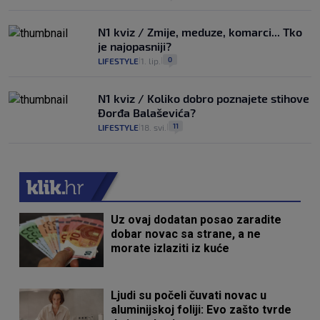
N1 kviz / Zmije, meduze, komarci... Tko
je najopasniji?
0
LIFESTYLE
1. lip.
|
|
N1 kviz / Koliko dobro poznajete stihove
Đorđa Balaševića?
11
LIFESTYLE
18. svi.
|
|
Uz ovaj dodatan posao zaradite
dobar novac sa strane, a ne
morate izlaziti iz kuće
Ljudi su počeli čuvati novac u
aluminijskoj foliji: Evo zašto tvrde