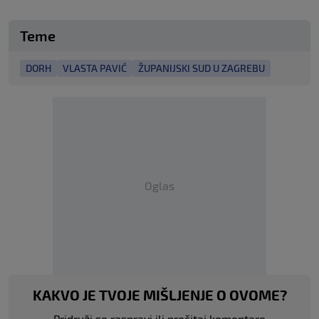
Teme
DORH
VLASTA PAVIĆ
ŽUPANIJSKI SUD U ZAGREBU
Oglas
KAKVO JE TVOJE MIŠLJENJE O OVOME?
Pridruži se raspravi ili pročitaj komentare