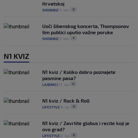
Hrvatskoj
0
SHOWBIZ
3. kol.
|
|
Uoči šibenskog koncerta, Thompsonov
tim publici uputio važne poruke
4
SHOWBIZ
3. kol.
|
|
N1 KVIZ
N1 kviz / Koliko dobro poznajete
pasmine pasa?
0
LJUBIMCI
13. lip.
|
|
N1 kviz / Rock & Roll
0
LIFESTYLE
8. lip.
|
|
N1 kviz / Zavrtite globus i recite koji je
ovo grad?
0
LIFESTYLE
2. lip.
|
|