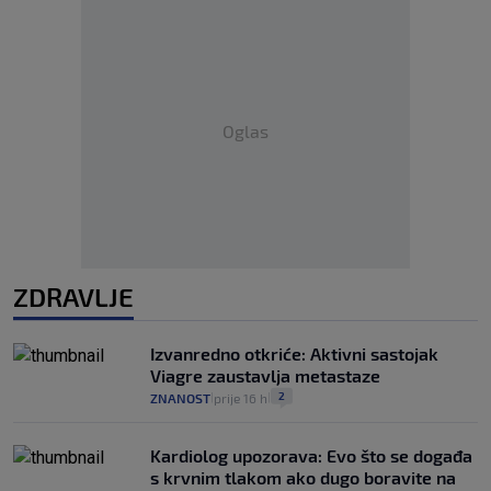
Oglas
ZDRAVLJE
Izvanredno otkriće: Aktivni sastojak
Viagre zaustavlja metastaze
2
ZNANOST
prije 16 h
|
|
Kardiolog upozorava: Evo što se događa
s krvnim tlakom ako dugo boravite na