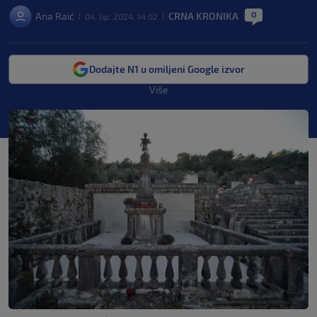
0
Ana Raić
CRNA KRONIKA
04. lip. 2024. 14:02
|
|
|
Dodajte N1 u omiljeni Google izvor
Više