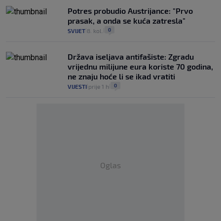
Potres probudio Austrijance: "Prvo
prasak, a onda se kuća zatresla"
0
SVIJET
8. kol.
|
|
Država iseljava antifašiste: Zgradu
vrijednu milijune eura koriste 70 godina,
ne znaju hoće li se ikad vratiti
0
VIJESTI
prije 1 h
|
|
Oglas