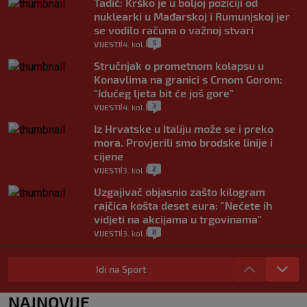
Tadić: Krško je u boljoj poziciji od
nuklearki u Mađarskoj i Rumunjskoj jer
se vodilo računa o važnoj stvari
5
VIJESTI
4. kol.
|
|
Stručnjak o prometnom kolapsu u
Konavlima na granici s Crnom Gorom:
"Idućeg ljeta bit će još gore"
3
VIJESTI
4. kol.
|
|
Iz Hrvatske u Italiju može se i preko
mora. Provjerili smo brodske linije i
cijene
2
VIJESTI
3. kol.
|
|
Uzgajivač objasnio zašto kilogram
rajčica košta deset eura: "Nećete ih
vidjeti na akcijama u trgovinama"
8
VIJESTI
3. kol.
|
|
Selidba je jedno od stresnijih iskustava.
Evo aktualnih cijena i nekoliko savjeta
Idi na Sport
da prođe što lakše i jeftinije
0
VIJESTI
2. kol.
NAJNOVIJE
|
|