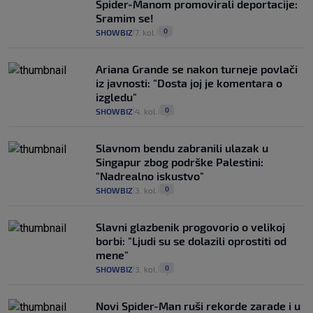
Spider-Manom promovirali deportacije:
Sramim se!
0
SHOWBIZ
7. kol.
|
|
Ariana Grande se nakon turneje povlači
iz javnosti: "Dosta joj je komentara o
izgledu"
0
SHOWBIZ
4. kol.
|
|
Slavnom bendu zabranili ulazak u
Singapur zbog podrške Palestini:
"Nadrealno iskustvo"
0
SHOWBIZ
3. kol.
|
|
Slavni glazbenik progovorio o velikoj
borbi: "Ljudi su se dolazili oprostiti od
mene"
0
SHOWBIZ
3. kol.
|
|
Novi Spider-Man ruši rekorde zarade i u