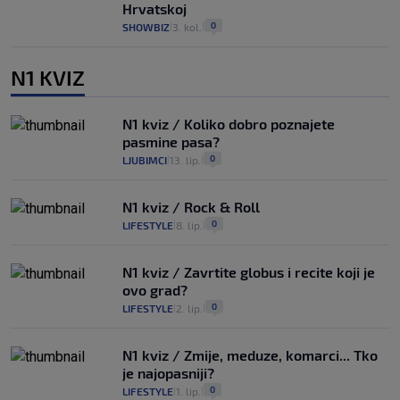
Hrvatskoj
0
SHOWBIZ
3. kol.
|
|
N1 KVIZ
N1 kviz / Koliko dobro poznajete
pasmine pasa?
0
LJUBIMCI
13. lip.
|
|
N1 kviz / Rock & Roll
0
LIFESTYLE
8. lip.
|
|
N1 kviz / Zavrtite globus i recite koji je
ovo grad?
0
LIFESTYLE
2. lip.
|
|
N1 kviz / Zmije, meduze, komarci... Tko
je najopasniji?
0
LIFESTYLE
1. lip.
|
|