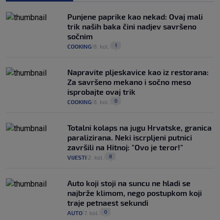
Punjene paprike kao nekad: Ovaj mali
trik naših baka čini nadjev savršeno
sočnim
1
COOKING
8. kol.
|
|
Napravite pljeskavice kao iz restorana:
Za savršeno mekano i sočno meso
isprobajte ovaj trik
0
COOKING
8. kol.
|
|
Totalni kolaps na jugu Hrvatske, granica
paralizirana. Neki iscrpljeni putnici
završili na Hitnoj: "Ovo je teror!"
8
VIJESTI
2. kol.
|
|
Auto koji stoji na suncu ne hladi se
najbrže klimom, nego postupkom koji
traje petnaest sekundi
0
AUTO
7. kol.
|
|