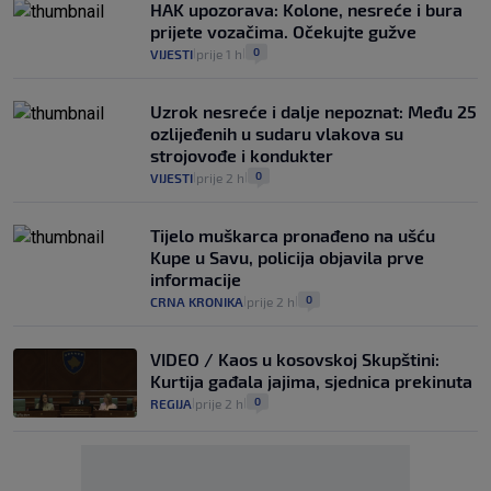
HAK upozorava: Kolone, nesreće i bura
prijete vozačima. Očekujte gužve
0
VIJESTI
prije 1 h
|
|
Uzrok nesreće i dalje nepoznat: Među 25
ozlijeđenih u sudaru vlakova su
strojovođe i kondukter
0
VIJESTI
prije 2 h
|
|
Tijelo muškarca pronađeno na ušću
Kupe u Savu, policija objavila prve
informacije
0
CRNA KRONIKA
prije 2 h
|
|
VIDEO / Kaos u kosovskoj Skupštini:
Kurtija gađala jajima, sjednica prekinuta
0
REGIJA
prije 2 h
|
|