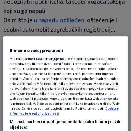
nepoznatih počinitelja, također vozača taksija
koji su ga napali.
Osim što je
u napadu ozlijeđen
, oštećen je i
osobni automobil zagrebačkih registracija,
izvijestila je zagrebačka policija.
Brinemo o vašoj privatnosti
Kriminalističko istraživanje je u tijeku.
Mi i naši partneri
603
pohranjujemo osobne podatke, kao što su podaci o
pregledavanju ili jedinstveni identifikatori, i pristupamo im na vašem
uređaju. Odabirom opcije Prihvaćam omogućit ćete tehnologije praćenja
koje podržavaju svrhe za čije pružanje mi i naši partneri obrađujemo
N1 pratite putem aplikacija
podatke. Ako su alati za praćenje onemogućeni, određeni sadržaj i oglasi
koje vidite možda više neće biti toliko relevantni za vas. Možete se vratiti
za
Android
|
iPhone/iPad
i
na ovaj izbornik kako biste izmijenili svoje odabire ili povukli pristanak u
mreža
Twitter
|
Facebook
|
Instagram
|
TikTok
.
bilo kojem trenutku klikom na Upravljaj postavkama poveznicu pri dnu
web-stranice [ili plutajuće ikone u donjem lijevom kutu web stranice, ako
je primjenjivo]. Vaši će se odabiri primijeniti kako je opisano u dijelu Web-
mjesto. Za više pojedinosti pogledajte našu Politiku privatnosti.
Dodatne
informacije o vašoj privatnosti
Teme
Mi i naši partneri obrađujemo podatke kako bismo pružili
sljedeće: