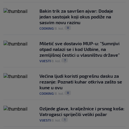
Bakin trik za savršen ajvar: Dodaje
jedan sastojak koji okus podiže na
sasvim novu razinu
0
COOKING
8. kol.
|
|
Miletić sve dostavio MUP-u: "Sumnjivi
otpad nalazi se i kod Udbine, na
zemljišnoj čestici u vlasništvu države"
7
VIJESTI
8. kol.
|
|
Većina ljudi koristi pogrešnu dasku za
rezanje: Poznati kuhar otkriva zašto se
kune u ovu
0
COOKING
8. kol.
|
|
Ozljede glave, kralježnice i prsnog koša:
Vatrogasci spriječili veliki požar
1
VIJESTI
8. kol.
|
|