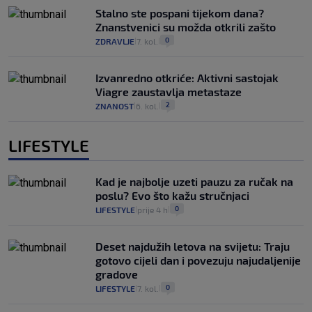
Stalno ste pospani tijekom dana?
Znanstvenici su možda otkrili zašto
0
ZDRAVLJE
7. kol.
|
|
Izvanredno otkriće: Aktivni sastojak
Viagre zaustavlja metastaze
2
ZNANOST
6. kol.
|
|
LIFESTYLE
Kad je najbolje uzeti pauzu za ručak na
poslu? Evo što kažu stručnjaci
0
LIFESTYLE
prije 4 h
|
|
Deset najdužih letova na svijetu: Traju
gotovo cijeli dan i povezuju najudaljenije
gradove
0
LIFESTYLE
7. kol.
|
|