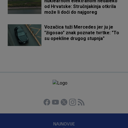
nuklearnom elektranom nedaleko
od Hrvatske: Stručnjakinja otkrila
može li doći do najgoreg
Vozačica tuži Mercedes jer ju je
"žigosao" znak poznate tvrtke: "To
su opekline drugog stupnja"
NAJNOVIJE