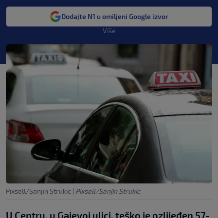
Dodajte N1 u omiljeni Google izvor
Više
Pixsell/Sanjin Strukic
|
Pixsell/Sanjin Strukic
U Centru, u Gajevoj ulici, teško je ozlijeđen 57-