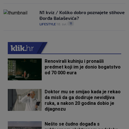
N1 kviz / Koliko dobro poznajete stihove
Đorđa Balaševića?
11
LIFESTYLE
18. svi.
|
|
Renovirali kuhinju i pronašli
predmet koji im je donio bogatstvo
od 70 000 eura
Doktor mu se smijao kada je rekao
da misli da ga dodiruje nevidljiva
ruka, a nakon 20 godina dobio je
dijagnozu
Nešto se čudno događa s