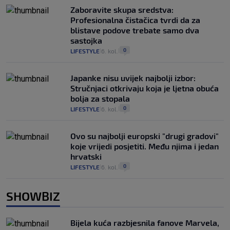
Zaboravite skupa sredstva:
Profesionalna čistačica tvrdi da za
blistave podove trebate samo dva
sastojka
0
LIFESTYLE
6. kol.
|
|
Japanke nisu uvijek najbolji izbor:
Stručnjaci otkrivaju koja je ljetna obuća
bolja za stopala
0
LIFESTYLE
6. kol.
|
|
Ovo su najbolji europski "drugi gradovi"
koje vrijedi posjetiti. Među njima i jedan
hrvatski
0
LIFESTYLE
6. kol.
|
|
SHOWBIZ
Bijela kuća razbjesnila fanove Marvela,