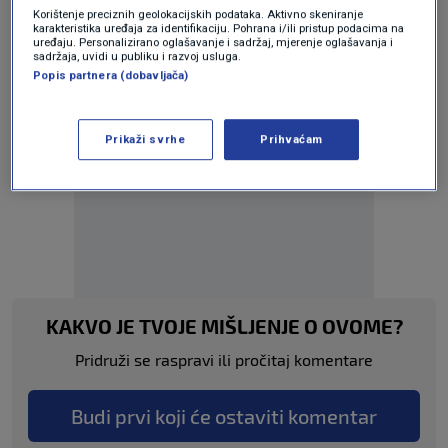
NAPAD
POLICIJA
SUKOB
TAKSI
Korištenje preciznih geolokacijskih podataka. Aktivno skeniranje
karakteristika uređaja za identifikaciju. Pohrana i/ili pristup podacima na
uređaju. Personalizirano oglašavanje i sadržaj, mjerenje oglašavanja i
sadržaja, uvidi u publiku i razvoj usluga.
Popis partnera (dobavljača)
Prikaži svrhe
Prihvaćam
Oglas
KAKVO JE TVOJE MIŠLJENJE O OVOME?
Pridruži se raspravi ili pročitaj komentare
Budi prvi koji će ostaviti komentar