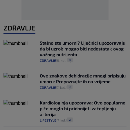
ZDRAVLJE
Stalno ste umorni? Liječnici upozoravaju
da bi uzrok mogao biti nedostatak ovog
važnog nutrijenta
0
ZDRAVLJE
8. kol.
|
|
Ove znakove dehidracije mnogi pripisuju
umoru: Prepoznajte ih na vrijeme
0
ZDRAVLJE
7. kol.
|
|
Kardiologinja upozorava: Ovo popularno
piće moglo bi pridonijeti začepljenju
arterija
2
LIFESTYLE
7. kol.
|
|