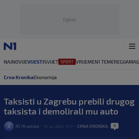
Oglas
NAJNOVIJE
VIJESTI
SVIJET
VRIJEME
N1 TEME
REGIJA
MAG
Crna Kronika
Ekonomija
Taksisti u Zagrebu prebili drugog
taksista i demolirali mu auto
0
N1 Hrvatska
CRNA KRONIKA
13. sij. 2025. 11:17
|
|
|