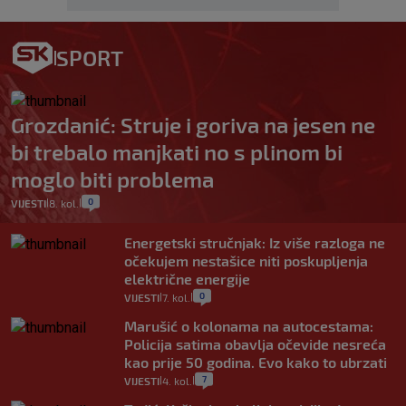
SPORT
Grozdanić: Struje i goriva na jesen ne
bi trebalo manjkati no s plinom bi
moglo biti problema
0
VIJESTI
8. kol.
|
|
Energetski stručnjak: Iz više razloga ne
očekujem nestašice niti poskupljenja
električne energije
0
VIJESTI
7. kol.
|
|
Marušić o kolonama na autocestama:
Policija satima obavlja očevide nesreća
kao prije 50 godina. Evo kako to ubrzati
7
VIJESTI
4. kol.
|
|