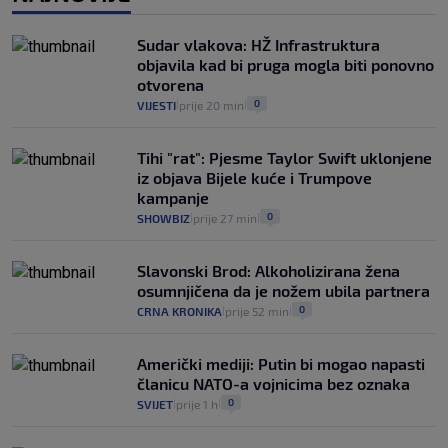
Izračunali smo koliko košta putovanje
automobilom na Hvar iz Zagreba, a
Sudar vlakova: HŽ Infrastruktura
koliko iz Osijeka
objavila kad bi pruga mogla biti ponovno
14
VIJESTI
2. kol.
|
|
otvorena
0
VIJESTI
prije 20 min
|
|
Tihi "rat": Pjesme Taylor Swift uklonjene
iz objava Bijele kuće i Trumpove
kampanje
0
SHOWBIZ
prije 27 min
|
|
Slavonski Brod: Alkoholizirana žena
osumnjičena da je nožem ubila partnera
0
CRNA KRONIKA
prije 52 min
|
|
Američki mediji: Putin bi mogao napasti
članicu NATO-a vojnicima bez oznaka
0
SVIJET
prije 1 h
|
|