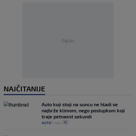
Oglas
NAJČITANIJE
Auto koji stoji na suncu ne hladi se
najbrže klimom, nego postupkom koji
traje petnaest sekundi
0
AUTO
7. kol.
|
|