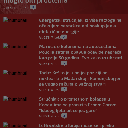
0
VIJESTI
prije 13 h
|
|
Energetski stručnjak: Iz više razloga ne
očekujem nestašice niti poskupljenja
električne energije
0
VIJESTI
7. kol.
|
|
Marušić o kolonama na autocestama:
Policija satima obavlja očevide nesreća
kao prije 50 godina. Evo kako to ubrzati
7
VIJESTI
4. kol.
|
|
Tadić: Krško je u boljoj poziciji od
nuklearki u Mađarskoj i Rumunjskoj jer
se vodilo računa o važnoj stvari
5
VIJESTI
4. kol.
|
|
Stručnjak o prometnom kolapsu u
Konavlima na granici s Crnom Gorom:
"Idućeg ljeta bit će još gore"
3
VIJESTI
4. kol.
|
|
Iz Hrvatske u Italiju može se i preko