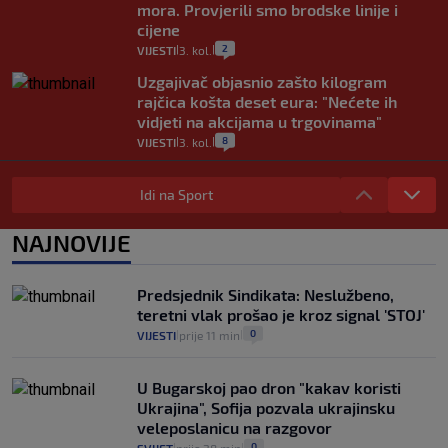
mora. Provjerili smo brodske linije i
cijene
2
VIJESTI
3. kol.
|
|
Uzgajivač objasnio zašto kilogram
rajčica košta deset eura: "Nećete ih
vidjeti na akcijama u trgovinama"
8
VIJESTI
3. kol.
|
|
Selidba je jedno od stresnijih iskustava.
Evo aktualnih cijena i nekoliko savjeta
Idi na Sport
da prođe što lakše i jeftinije
0
VIJESTI
2. kol.
NAJNOVIJE
|
|
Izračunali smo koliko košta putovanje
automobilom na Hvar iz Zagreba, a
Predsjednik Sindikata: Neslužbeno,
koliko iz Osijeka
teretni vlak prošao je kroz signal 'STOJ'
14
VIJESTI
2. kol.
|
|
0
VIJESTI
prije 11 min
|
|
U Bugarskoj pao dron "kakav koristi
Ukrajina", Sofija pozvala ukrajinsku
veleposlanicu na razgovor
0
SVIJET
prije 28 min
|
|