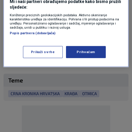
Mi i naši partneri obrađujemo podatke kako bismo pružili
oduzimanja slobode, razbojništva i računalne
sljedeće:
Korištenje preciznih geolokacijskih podataka. Aktivno skeniranje
prijevare.
karakteristika uređaja za identifikaciju. Pohrana i/ili pristup podacima na
uređaju. Personalizirano oglašavanje i sadržaj, mjerenje oglašavanja i
sadržaja, uvidi u publiku i razvoj usluga.
Popis partnera (dobavljača)
N1 pratite putem aplikacija
za
Android
|
iPhone/iPad
i društvenih
Prikaži svrhe
Prihvaćam
mreža
Twitter
|
Facebook
|
Instagram
Teme
CRNA KRONIKA HRVATSKA
KRAĐA
OTMICA