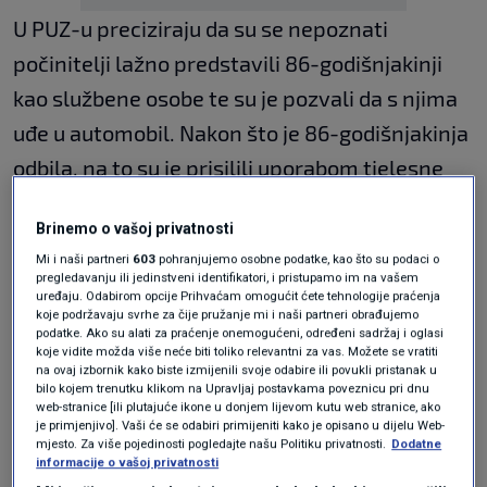
U PUZ-u preciziraju da su se nepoznati
počinitelji lažno predstavili 86-godišnjakinji
kao službene osobe te su je pozvali da s njima
uđe u automobil. Nakon što je 86-godišnjakinja
odbila, na to su je prisilili uporabom tjelesne
snage te joj iz ruku istrgnuli novčanik i na
Brinemo o vašoj privatnosti
bankomatu podignuli novac.
Mi i naši partneri
603
pohranjujemo osobne podatke, kao što su podaci o
pregledavanju ili jedinstveni identifikatori, i pristupamo im na vašem
uređaju. Odabirom opcije Prihvaćam omogućit ćete tehnologije praćenja
Žrtvi su potom vratili novčanik te je pustili iz
koje podržavaju svrhe za čije pružanje mi i naši partneri obrađujemo
podatke. Ako su alati za praćenje onemogućeni, određeni sadržaj i oglasi
automobila i pobjegli.
koje vidite možda više neće biti toliko relevantni za vas. Možete se vratiti
na ovaj izbornik kako biste izmijenili svoje odabire ili povukli pristanak u
bilo kojem trenutku klikom na Upravljaj postavkama poveznicu pri dnu
Policija ističe da žena nije ozlijeđena te da je u
web-stranice [ili plutajuće ikone u donjem lijevom kutu web stranice, ako
je primjenjivo]. Vaši će se odabiri primijeniti kako je opisano u dijelu Web-
tijeku kriminalističko istraživanje zbog sumnje
mjesto. Za više pojedinosti pogledajte našu Politiku privatnosti.
Dodatne
informacije o vašoj privatnosti
u počinjenje kaznenih djela protupravnog