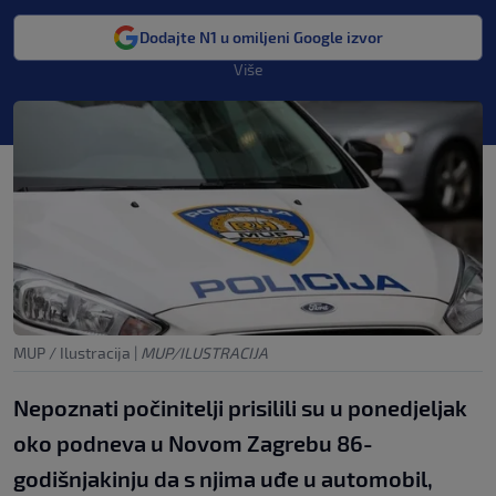
Dodajte N1 u omiljeni Google izvor
Više
MUP / Ilustracija
|
MUP/ILUSTRACIJA
Nepoznati počinitelji prisilili su u ponedjeljak
oko podneva u Novom Zagrebu 86-
godišnjakinju da s njima uđe u automobil,