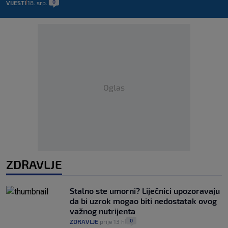
0
VIJESTI
18. srp.
|
|
Oglas
ZDRAVLJE
Stalno ste umorni? Liječnici upozoravaju
da bi uzrok mogao biti nedostatak ovog
važnog nutrijenta
0
ZDRAVLJE
prije 13 h
|
|