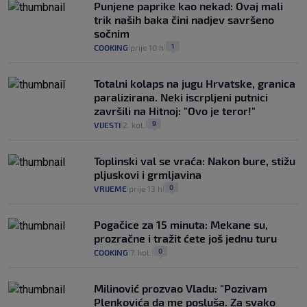
Punjene paprike kao nekad: Ovaj mali
trik naših baka čini nadjev savršeno
sočnim
1
COOKING
prije 10 h
|
|
Totalni kolaps na jugu Hrvatske, granica
paralizirana. Neki iscrpljeni putnici
završili na Hitnoj: "Ovo je teror!"
9
VIJESTI
2. kol.
|
|
Toplinski val se vraća: Nakon bure, stižu
pljuskovi i grmljavina
0
VRIJEME
prije 13 h
|
|
Pogačice za 15 minuta: Mekane su,
prozračne i tražit ćete još jednu turu
0
COOKING
7. kol.
|
|
Milinović prozvao Vladu: "Pozivam
Plenkovića da me posluša. Za svako