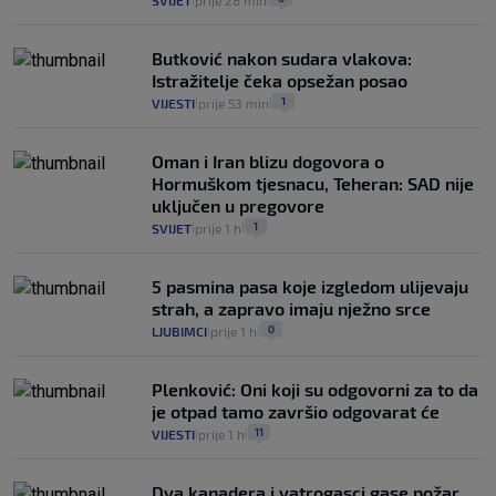
Butković nakon sudara vlakova:
Istražitelje čeka opsežan posao
1
VIJESTI
prije 53 min
|
|
Oman i Iran blizu dogovora o
Hormuškom tjesnacu, Teheran: SAD nije
uključen u pregovore
1
SVIJET
prije 1 h
|
|
5 pasmina pasa koje izgledom ulijevaju
strah, a zapravo imaju nježno srce
0
LJUBIMCI
prije 1 h
|
|
Plenković: Oni koji su odgovorni za to da
je otpad tamo završio odgovarat će
11
VIJESTI
prije 1 h
|
|
Dva kanadera i vatrogasci gase požar