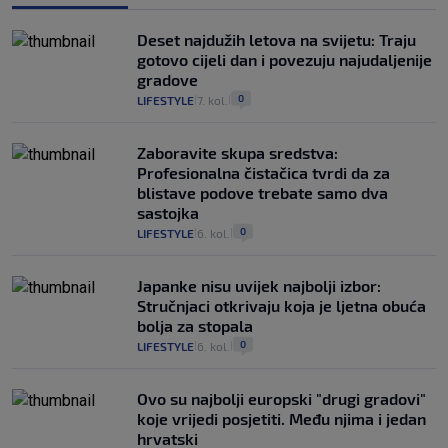
Deset najdužih letova na svijetu: Traju
gotovo cijeli dan i povezuju najudaljenije
gradove
0
LIFESTYLE
7. kol.
|
|
Zaboravite skupa sredstva:
Profesionalna čistačica tvrdi da za
blistave podove trebate samo dva
sastojka
0
LIFESTYLE
6. kol.
|
|
Japanke nisu uvijek najbolji izbor:
Stručnjaci otkrivaju koja je ljetna obuća
bolja za stopala
0
LIFESTYLE
6. kol.
|
|
Ovo su najbolji europski "drugi gradovi"
koje vrijedi posjetiti. Među njima i jedan
hrvatski