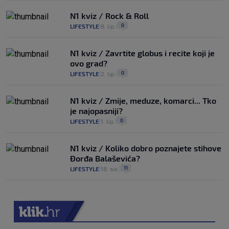
N1 kviz / Rock & Roll
0
LIFESTYLE
8. lip.
|
|
N1 kviz / Zavrtite globus i recite koji je
ovo grad?
0
LIFESTYLE
2. lip.
|
|
N1 kviz / Zmije, meduze, komarci... Tko
je najopasniji?
0
LIFESTYLE
1. lip.
|
|
N1 kviz / Koliko dobro poznajete stihove
Đorđa Balaševića?
11
LIFESTYLE
18. svi.
|
|