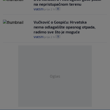
na nepristupačnom terenu
0
VIJESTI
prije 2 h
|
|
Vučković o Gospiću: Hrvatska
nema odlagalište opasnog otpada,
radimo sve što je moguće
5
VIJESTI
prije 2 h
|
|
Oglas