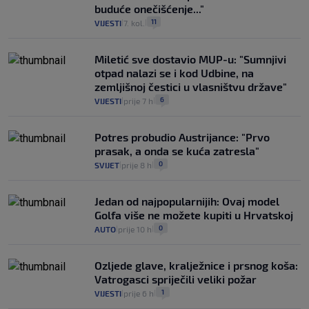
buduće onečišćenje..."
11
VIJESTI
7. kol.
|
|
Miletić sve dostavio MUP-u: "Sumnjivi
otpad nalazi se i kod Udbine, na
zemljišnoj čestici u vlasništvu države"
6
VIJESTI
prije 7 h
|
|
Potres probudio Austrijance: "Prvo
prasak, a onda se kuća zatresla"
0
SVIJET
prije 8 h
|
|
Jedan od najpopularnijih: Ovaj model
Golfa više ne možete kupiti u Hrvatskoj
0
AUTO
prije 10 h
|
|
Ozljede glave, kralježnice i prsnog koša:
Vatrogasci spriječili veliki požar
1
VIJESTI
prije 6 h
|
|