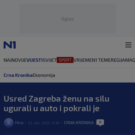
Oglas
NAJNOVIJE
VIJESTI
SVIJET
VRIJEME
N1 TEME
REGIJA
MAG
Crna Kronika
Ekonomija
Usred Zagreba ženu na silu
ugurali u auto i pokrali je
0
Hina
CRNA KRONIKA
25. ožu. 2025. 11:58
|
|
|