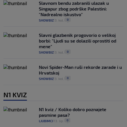
Slavnom bendu zabranili ulazak u
Singapur zbog podrške Palestini:
"Nadrealno iskustvo"
0
SHOWBIZ
3. kol.
|
|
Slavni glazbenik progovorio o velikoj
borbi: "Ljudi su se dolazili oprostiti od
mene"
0
SHOWBIZ
3. kol.
|
|
Novi Spider-Man ruši rekorde zarade i u
Hrvatskoj
0
SHOWBIZ
3. kol.
|
|
N1 KVIZ
N1 kviz / Koliko dobro poznajete
pasmine pasa?
0
LJUBIMCI
13. lip.
|
|