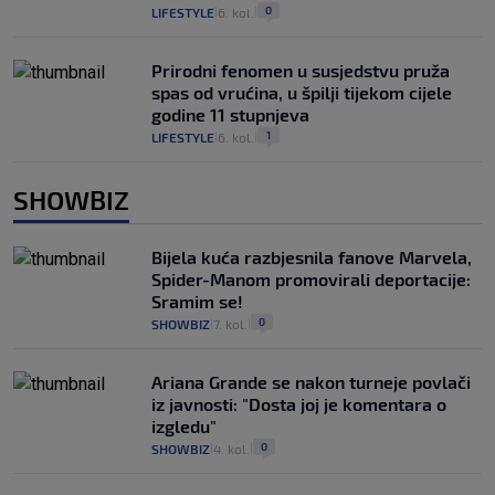
0
LIFESTYLE
6. kol.
|
|
Prirodni fenomen u susjedstvu pruža
spas od vrućina, u špilji tijekom cijele
godine 11 stupnjeva
1
LIFESTYLE
6. kol.
|
|
SHOWBIZ
Bijela kuća razbjesnila fanove Marvela,
Spider-Manom promovirali deportacije:
Sramim se!
0
SHOWBIZ
7. kol.
|
|
Ariana Grande se nakon turneje povlači
iz javnosti: "Dosta joj je komentara o
izgledu"
0
SHOWBIZ
4. kol.
|
|