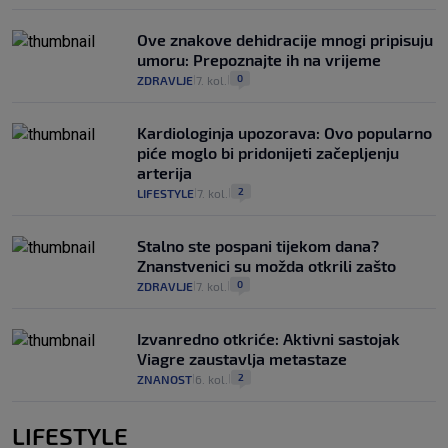
Ove znakove dehidracije mnogi pripisuju
umoru: Prepoznajte ih na vrijeme
0
ZDRAVLJE
7. kol.
|
|
Kardiologinja upozorava: Ovo popularno
piće moglo bi pridonijeti začepljenju
arterija
2
LIFESTYLE
7. kol.
|
|
Stalno ste pospani tijekom dana?
Znanstvenici su možda otkrili zašto
0
ZDRAVLJE
7. kol.
|
|
Izvanredno otkriće: Aktivni sastojak
Viagre zaustavlja metastaze
2
ZNANOST
6. kol.
|
|
LIFESTYLE