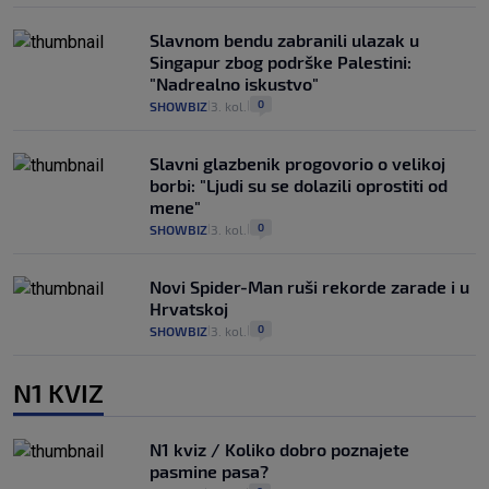
Slavnom bendu zabranili ulazak u
Singapur zbog podrške Palestini:
"Nadrealno iskustvo"
0
SHOWBIZ
3. kol.
|
|
Slavni glazbenik progovorio o velikoj
borbi: "Ljudi su se dolazili oprostiti od
mene"
0
SHOWBIZ
3. kol.
|
|
Novi Spider-Man ruši rekorde zarade i u
Hrvatskoj
0
SHOWBIZ
3. kol.
|
|
N1 KVIZ
N1 kviz / Koliko dobro poznajete
pasmine pasa?