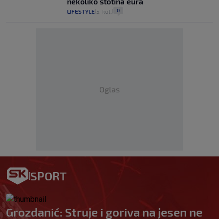
nekoliko stotina eura
0
LIFESTYLE
5. kol.
|
|
Oglas
SPORT
Grozdanić: Struje i goriva na jesen ne