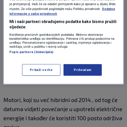
ugljično neutralan do 2030., rekao je
je primjenjivo]. Vaši će se odabiri primijeniti kako je opisano u dijelu Web-
proizvođač automobila, uključujući nova
mjesto. Za više pojedinosti pogledajte našu Politiku privatnosti.
Dodatne
informacije o vašoj privatnosti
tehnička pravila usmjerena na veću
Mi i naši partneri obrađujemo podatke kako bismo pružili
elektrifikaciju i održiva goriva koja se
sljedeće:
Korištenje preciznih geolokacijskih podataka. Aktivno skeniranje
primjenjuju od 2026.
karakteristika uređaja za identifikaciju. Pohrana i/ili pristup podacima na
uređaju. Personalizirano oglašavanje i sadržaj, mjerenje oglašavanja i
sadržaja, uvidi u publiku i razvoj usluga.
Popis partnera (dobavljača)
Ova objava dolazi deset dana nakon što je
Svjetsko vijeće za moto sport FIA-e odobrilo
Prikaži svrhe
Prihvaćam
nove propise o motorima za bolide Formule 1
za 2026.
Motori, koji su već hibridni od 2014., od tog će
datuma vidjeti povećanje u upotrebi električne
energije i također će koristiti 100 posto održiva