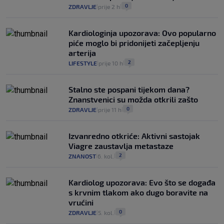
0
ZDRAVLJE
prije 2 h
|
|
Kardiologinja upozorava: Ovo popularno
piće moglo bi pridonijeti začepljenju
arterija
2
LIFESTYLE
prije 10 h
|
|
Stalno ste pospani tijekom dana?
Znanstvenici su možda otkrili zašto
0
ZDRAVLJE
prije 11 h
|
|
Izvanredno otkriće: Aktivni sastojak
Viagre zaustavlja metastaze
2
ZNANOST
6. kol.
|
|
Kardiolog upozorava: Evo što se događa
s krvnim tlakom ako dugo boravite na
vrućini
0
ZDRAVLJE
5. kol.
|
|