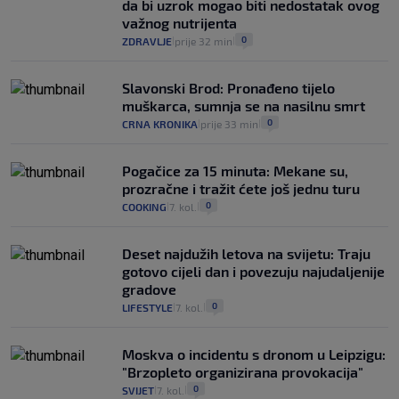
da bi uzrok mogao biti nedostatak ovog
važnog nutrijenta
0
ZDRAVLJE
prije 32 min
|
|
Slavonski Brod: Pronađeno tijelo
muškarca, sumnja se na nasilnu smrt
0
CRNA KRONIKA
prije 33 min
|
|
Pogačice za 15 minuta: Mekane su,
prozračne i tražit ćete još jednu turu
0
COOKING
7. kol.
|
|
Deset najdužih letova na svijetu: Traju
gotovo cijeli dan i povezuju najudaljenije
gradove
0
LIFESTYLE
7. kol.
|
|
Moskva o incidentu s dronom u Leipzigu:
"Brzopleto organizirana provokacija"
0
SVIJET
7. kol.
|
|