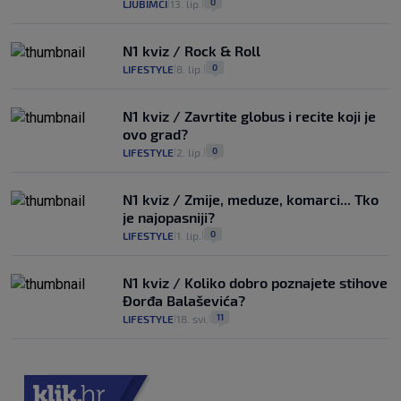
0
LJUBIMCI
13. lip.
|
|
N1 kviz / Rock & Roll
0
LIFESTYLE
8. lip.
|
|
N1 kviz / Zavrtite globus i recite koji je
ovo grad?
0
LIFESTYLE
2. lip.
|
|
N1 kviz / Zmije, meduze, komarci... Tko
je najopasniji?
0
LIFESTYLE
1. lip.
|
|
N1 kviz / Koliko dobro poznajete stihove
Đorđa Balaševića?
11
LIFESTYLE
18. svi.
|
|