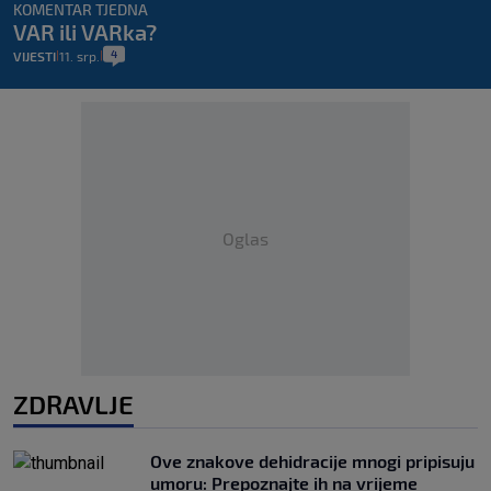
KOMENTAR TJEDNA
VAR ili VARka?
4
VIJESTI
11. srp.
|
|
Oglas
ZDRAVLJE
Ove znakove dehidracije mnogi pripisuju
umoru: Prepoznajte ih na vrijeme