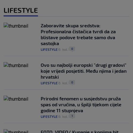
LIFESTYLE
Zaboravite skupa sredstva:
Profesionalna čistačica tvrdi da za
blistave podove trebate samo dva
sastojka
0
LIFESTYLE
6. kol.
|
|
Ovo su najbolji europski "drugi gradovi"
koje vrijedi posjetiti. Među njima i jedan
hrvatski
0
LIFESTYLE
6. kol.
|
|
Prirodni fenomen u susjedstvu pruža
spas od vrućina, u špilji tijekom cijele
godine 11 stupnjeva
1
LIFESTYLE
6. kol.
|
|
FOTO, VIDEO/ Kupanje s konjima hit