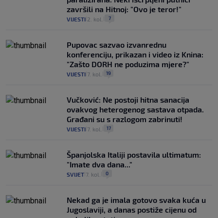
završili na Hitnoj: "Ovo je teror!"
7
VIJESTI
2. kol.
|
|
Pupovac sazvao izvanrednu
konferenciju, prikazan i video iz Knina:
"Zašto DORH ne poduzima mjere?"
19
VIJESTI
7. kol.
|
|
Vučković: Ne postoji hitna sanacija
ovakvog heterogenog sastava otpada.
Građani su s razlogom zabrinuti!
17
VIJESTI
7. kol.
|
|
Španjolska Italiji postavila ultimatum:
"Imate dva dana..."
0
SVIJET
7. kol.
|
|
Nekad ga je imala gotovo svaka kuća u
Jugoslaviji, a danas postiže cijenu od