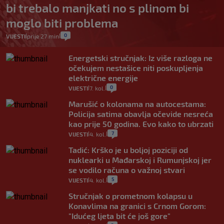
bi trebalo manjkati no s plinom bi
moglo biti problema
0
VIJESTI
prije 27 min
|
|
Energetski stručnjak: Iz više razloga ne
očekujem nestašice niti poskupljenja
električne energije
0
VIJESTI
7. kol.
|
|
Marušić o kolonama na autocestama:
Policija satima obavlja očevide nesreća
kao prije 50 godina. Evo kako to ubrzati
7
VIJESTI
4. kol.
|
|
Tadić: Krško je u boljoj poziciji od
nuklearki u Mađarskoj i Rumunjskoj jer
se vodilo računa o važnoj stvari
5
VIJESTI
4. kol.
|
|
Stručnjak o prometnom kolapsu u
Konavlima na granici s Crnom Gorom:
"Idućeg ljeta bit će još gore"