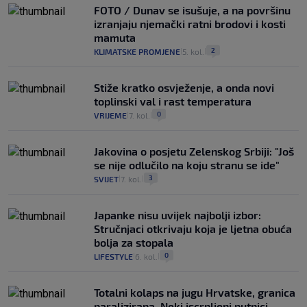
FOTO / Dunav se isušuje, a na površinu
izranjaju njemački ratni brodovi i kosti
mamuta
2
KLIMATSKE PROMJENE
5. kol.
|
|
Stiže kratko osvježenje, a onda novi
toplinski val i rast temperatura
0
VRIJEME
7. kol.
|
|
Jakovina o posjetu Zelenskog Srbiji: "Još
se nije odlučilo na koju stranu se ide"
3
SVIJET
7. kol.
|
|
Japanke nisu uvijek najbolji izbor:
Stručnjaci otkrivaju koja je ljetna obuća
bolja za stopala
0
LIFESTYLE
6. kol.
|
|
Totalni kolaps na jugu Hrvatske, granica
paralizirana. Neki iscrpljeni putnici