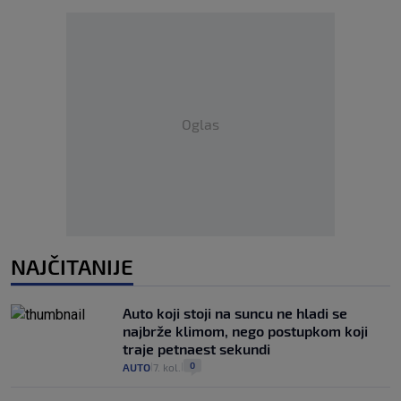
Oglas
NAJČITANIJE
Auto koji stoji na suncu ne hladi se
najbrže klimom, nego postupkom koji
traje petnaest sekundi
0
AUTO
7. kol.
|
|