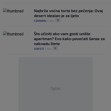
Najbrža voćna torta bez pečenja: Ovaj
desert idealan je za ljeto
0
COOKING
7. kol.
|
|
Što učiniti ako vam gosti unište
apartman? Evo kako povećati šanse za
naknadu štete
0
VIJESTI
7. kol.
|
|
Oglas