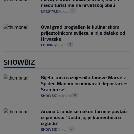
među turistima na hrvatskoj obali
1
LIFESTYLE
6. kol.
|
|
Ovaj grad proglašen je kulinarskom
prijestolnicom svijeta, a nije daleko od
Hrvatske
0
COOKING
5. kol.
|
|
SHOWBIZ
Bijela kuća razbjesnila fanove Marvela,
Spider-Manom promovirali deportacije:
Sramim se!
0
SHOWBIZ
prije 2 h
|
|
Ariana Grande se nakon turneje povlači
iz javnosti: "Dosta joj je komentara o
izgledu"
0
SHOWBIZ
4. kol.
|
|