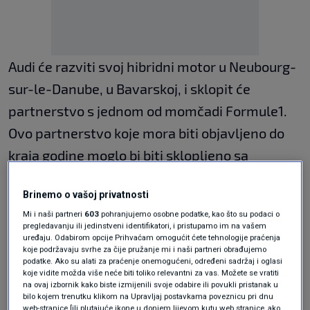
Audi će razviti svoj hibridni motor u Neubourg-
sur-le-Danube, u Bavarskoj, i sklopit će
partnerstvo s jednom od momčadi Formule1.
Ovo partnerstvo koje mora biti objavljeno do
kraja godine moglo bi biti sklopljeno sa
Sauberom, koji se trenutno utrkuje pod
Brinemo o vašoj privatnosti
imenom Alfa Romeo, a pokreće ga Ferrari,
Mi i naši partneri
603
pohranjujemo osobne podatke, kao što su podaci o
prenosi agencija France Presse.
pregledavanju ili jedinstveni identifikatori, i pristupamo im na vašem
uređaju. Odabirom opcije Prihvaćam omogućit ćete tehnologije praćenja
koje podržavaju svrhe za čije pružanje mi i naši partneri obrađujemo
podatke. Ako su alati za praćenje onemogućeni, određeni sadržaj i oglasi
Ključni dio Audijeve odluke da se pridruži
koje vidite možda više neće biti toliko relevantni za vas. Možete se vratiti
na ovaj izbornik kako biste izmijenili svoje odabire ili povukli pristanak u
Formuli 1 je cilj trkaće serije da postane
bilo kojem trenutku klikom na Upravljaj postavkama poveznicu pri dnu
web-stranice [ili plutajuće ikone u donjem lijevom kutu web stranice, ako