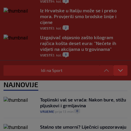
3
VIJESTI
4. kol.
|
|
Iz Hrvatske u Italiju može se i preko
mora. Provjerili smo brodske linije i
cijene
2
VIJESTI
3. kol.
|
|
Uzgajivač objasnio zašto kilogram
rajčica košta deset eura: "Nećete ih
vidjeti na akcijama u trgovinama"
8
VIJESTI
3. kol.
|
|
Selidba je jedno od stresnijih iskustava.
Evo aktualnih cijena i nekoliko savjeta
Idi na Sport
da prođe što lakše i jeftinije
0
VIJESTI
2. kol.
NAJNOVIJE
|
|
Izračunali smo koliko košta putovanje
automobilom na Hvar iz Zagreba, a
Toplinski val se vraća: Nakon bure, stižu
koliko iz Osijeka
pljuskovi i grmljavina
14
VIJESTI
2. kol.
|
|
0
VRIJEME
prije 13 min
|
|
Stalno ste umorni? Liječnici upozoravaju