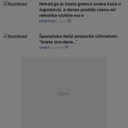
Nekad ga je imala gotovo svaka kuća u
Jugoslaviji, a danas postiže cijenu od
nekoliko stotina eura
0
LIFESTYLE
5. kol.
|
|
Španjolska Italiji postavila ultimatum:
"Imate dva dana..."
0
SVIJET
prije 9 h
|
|
Oglas