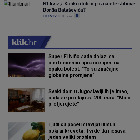
N1 kviz / Koliko dobro poznajete stihove
Đorđa Balaševića?
11
LIFESTYLE
18. svi.
|
|
Super El Niño sada dolazi sa
smrtonosnim upozorenjem na
opaku bolest: "To su značajne
globalne promjene"
Svaki dom u Jugoslaviji ih je imao,
sada se prodaju za 200 eura: "Malo
pretjerujete"
Ljudi su počeli stavljati limun
pokraj kreveta: Tvrde da rješava
jedan veliki problem