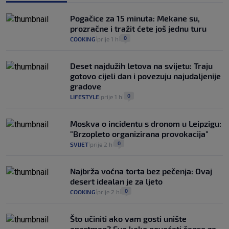
"Kći je otišla na more, a zaboravila
zdravstvenu iskaznicu". Kakva su prava
Pogačice za 15 minuta: Mekane su,
pacijenata izvan mjesta prebivališta?
prozračne i tražit ćete još jednu turu
1
VIJESTI
1. kol.
|
|
0
COOKING
prije 1 h
|
|
Deset najdužih letova na svijetu: Traju
gotovo cijeli dan i povezuju najudaljenije
gradove
0
LIFESTYLE
prije 1 h
|
|
Moskva o incidentu s dronom u Leipzigu:
"Brzopleto organizirana provokacija"
0
SVIJET
prije 2 h
|
|
Najbrža voćna torta bez pečenja: Ovaj
desert idealan je za ljeto
0
COOKING
prije 2 h
|
|
Što učiniti ako vam gosti unište
apartman? Evo kako povećati šanse za