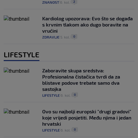
2
ZNANOST
6. kol.
|
|
Kardiolog upozorava: Evo što se događa
s krvnim tlakom ako dugo boravite na
vrućini
0
ZDRAVLJE
5. kol.
|
|
LIFESTYLE
Zaboravite skupa sredstva:
Profesionalna čistačica tvrdi da za
blistave podove trebate samo dva
sastojka
0
LIFESTYLE
6. kol.
|
|
Ovo su najbolji europski "drugi gradovi"
koje vrijedi posjetiti. Među njima i jedan
hrvatski
0
LIFESTYLE
6. kol.
|
|