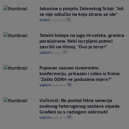
Jakovina o posjetu Zelenskog Srbiji: "Još
se nije odlučilo na koju stranu se ide"
3
SVIJET
prije 14 h
|
|
Totalni kolaps na jugu Hrvatske, granica
paralizirana. Neki iscrpljeni putnici
završili na Hitnoj: "Ovo je teror!"
7
VIJESTI
2. kol.
|
|
Pupovac sazvao izvanrednu
konferenciju, prikazan i video iz Knina:
"Zašto DORH ne poduzima mjere?"
19
VIJESTI
prije 13 h
|
|
Vučković: Ne postoji hitna sanacija
ovakvog heterogenog sastava otpada.
Građani su s razlogom zabrinuti!
17
VIJESTI
prije 12 h
|
|