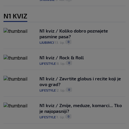
N1 KVIZ
N1 kviz / Koliko dobro poznajete
pasmine pasa?
0
LJUBIMCI
13. lip.
|
|
N1 kviz / Rock & Roll
0
LIFESTYLE
8. lip.
|
|
N1 kviz / Zavrtite globus i recite koji je
ovo grad?
0
LIFESTYLE
2. lip.
|
|
N1 kviz / Zmije, meduze, komarci... Tko
je najopasniji?
0
LIFESTYLE
1. lip.
|
|