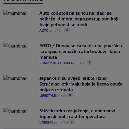
Auto koji stoji na suncu ne hladi se
najbrže klimom, nego postupkom koji
traje petnaest sekundi
0
AUTO
prije 16 h
|
|
FOTO / Dunav se isušuje, a na površinu
izranjaju njemački ratni brodovi i kosti
mamuta
2
KLIMATSKE PROMJENE
5. kol.
|
|
Japanke nisu uvijek najbolji izbor:
Stručnjaci otkrivaju koja je ljetna obuća
bolja za stopala
0
LIFESTYLE
6. kol.
|
|
Stiže kratko osvježenje, a onda novi
toplinski val i rast temperatura
0
VRIJEME
prije 17 h
|
|