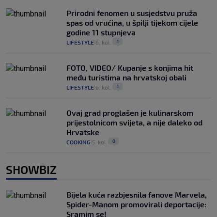
Prirodni fenomen u susjedstvu pruža
spas od vrućina, u špilji tijekom cijele
godine 11 stupnjeva
1
LIFESTYLE
6. kol.
|
|
FOTO, VIDEO/ Kupanje s konjima hit
među turistima na hrvatskoj obali
1
LIFESTYLE
6. kol.
|
|
Ovaj grad proglašen je kulinarskom
prijestolnicom svijeta, a nije daleko od
Hrvatske
0
COOKING
5. kol.
|
|
SHOWBIZ
Bijela kuća razbjesnila fanove Marvela,
Spider-Manom promovirali deportacije:
Sramim se!