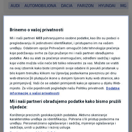
AUDI
AUTOMOBILIONA
DACIA
FARIZON
HYUNDAI
MG
Brinemo o vašoj privatnosti
Mi i naši partneri
603
pohranjujemo osobne podatke, kao što su podaci o
pregledavanju ili jedinstveni identifikatori, i pristupamo im na vašem
uređaju. Odabirom opcije Prihvaćam omogućit ćete tehnologije praćenja
koje podržavaju svrhe za čije pružanje mi i naši partneri obrađujemo
Oglas
podatke. Ako su alati za praćenje onemogućeni, određeni sadržaj i oglasi
koje vidite možda više neće biti toliko relevantni za vas. Možete se vratiti
na ovaj izbornik kako biste izmijenili svoje odabire ili povukli pristanak u
bilo kojem trenutku klikom na Upravljaj postavkama poveznicu pri dnu
web-stranice [ili plutajuće ikone u donjem lijevom kutu web stranice, ako
je primjenjivo]. Vaši će se odabiri primijeniti kako je opisano u dijelu Web-
mjesto. Za više pojedinosti pogledajte našu Politiku privatnosti.
Dodatne
informacije o vašoj privatnosti
KAKVO JE TVOJE MIŠLJENJE O OVOME?
Mi i naši partneri obrađujemo podatke kako bismo pružili
sljedeće:
Pridruži se raspravi ili pročitaj komentare
Korištenje preciznih geolokacijskih podataka. Aktivno skeniranje
karakteristika uređaja za identifikaciju. Pohrana i/ili pristup podacima na
uređaju. Personalizirano oglašavanje i sadržaj, mjerenje oglašavanja i
Budi prvi koji će ostaviti komentar
sadržaja, uvidi u publiku i razvoj usluga.