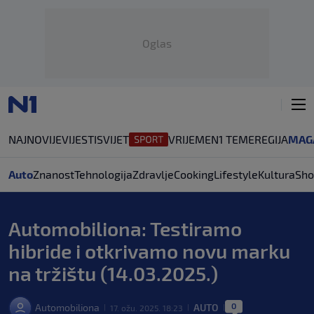
Oglas
NAJNOVIJE
VIJESTI
SVIJET
VRIJEME
N1 TEME
REGIJA
MAG
Auto
Znanost
Tehnologija
Zdravlje
Cooking
Lifestyle
Kultura
Sho
Automobiliona: Testiramo
hibride i otkrivamo novu marku
na tržištu (14.03.2025.)
0
Automobiliona
AUTO
17. ožu. 2025. 18:23
|
|
|