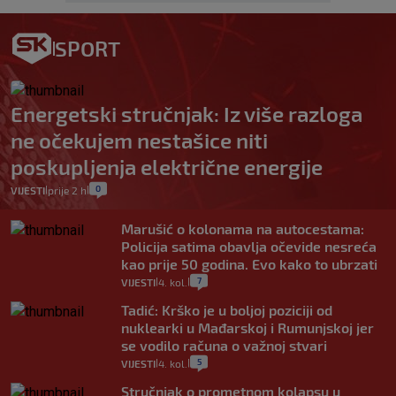
SPORT
Energetski stručnjak: Iz više razloga
ne očekujem nestašice niti
poskupljenja električne energije
0
VIJESTI
prije 2 h
|
|
Marušić o kolonama na autocestama:
Policija satima obavlja očevide nesreća
kao prije 50 godina. Evo kako to ubrzati
7
VIJESTI
4. kol.
|
|
Tadić: Krško je u boljoj poziciji od
nuklearki u Mađarskoj i Rumunjskoj jer
se vodilo računa o važnoj stvari
5
VIJESTI
4. kol.
|
|
Stručnjak o prometnom kolapsu u