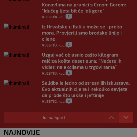
Konavlima na granici s Crnom Gorom:
"Idućeg ljeta bit će još gore"
3
VIJESTI
4. kol.
|
|
Iz Hrvatske u Italiju može se i preko
mora. Provjerili smo brodske linije i
cijene
2
VIJESTI
3. kol.
|
|
Uzgajivač objasnio zašto kilogram
rajčica košta deset eura: "Nećete ih
vidjeti na akcijama u trgovinama"
8
VIJESTI
3. kol.
|
|
Selidba je jedno od stresnijih iskustava.
Evo aktualnih cijena i nekoliko savjeta
da prođe što lakše i jeftinije
0
VIJESTI
2. kol.
|
|
Izračunali smo koliko košta putovanje
automobilom na Hvar iz Zagreba, a
Idi na Sport
koliko iz Osijeka
14
VIJESTI
2. kol.
NAJNOVIJE
|
|