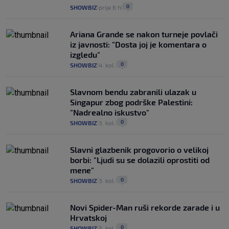
0
SHOWBIZ
prije 6 h
|
|
Ariana Grande se nakon turneje povlači
iz javnosti: "Dosta joj je komentara o
izgledu"
0
SHOWBIZ
4. kol.
|
|
Slavnom bendu zabranili ulazak u
Singapur zbog podrške Palestini:
"Nadrealno iskustvo"
0
SHOWBIZ
3. kol.
|
|
Slavni glazbenik progovorio o velikoj
borbi: "Ljudi su se dolazili oprostiti od
mene"
0
SHOWBIZ
3. kol.
|
|
Novi Spider-Man ruši rekorde zarade i u
Hrvatskoj
0
SHOWBIZ
3. kol.
|
|