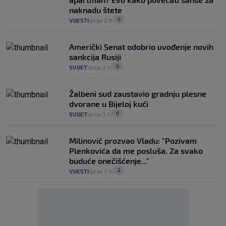
naknadu štete
0
VIJESTI
prije 2 h
|
|
Američki Senat odobrio uvođenje novih
sankcija Rusiji
0
SVIJET
prije 2 h
|
|
Žalbeni sud zaustavio gradnju plesne
dvorane u Bijeloj kući
0
SVIJET
prije 3 h
|
|
Milinović prozvao Vladu: "Pozivam
Plenkovića da me posluša. Za svako
buduće onečišćenje..."
2
VIJESTI
prije 3 h
|
|