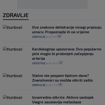
ZDRAVLJE
Ove znakove dehidracije mnogi pripisuju
umoru: Prepoznajte ih na vrijeme
0
ZDRAVLJE
prije 8 h
|
|
Kardiologinja upozorava: Ovo popularno
piće moglo bi pridonijeti začepljenju
arterija
2
LIFESTYLE
prije 16 h
|
|
Stalno ste pospani tijekom dana?
Znanstvenici su možda otkrili zašto
0
ZDRAVLJE
prije 17 h
|
|
Izvanredno otkriće: Aktivni sastojak
Viagre zaustavlja metastaze