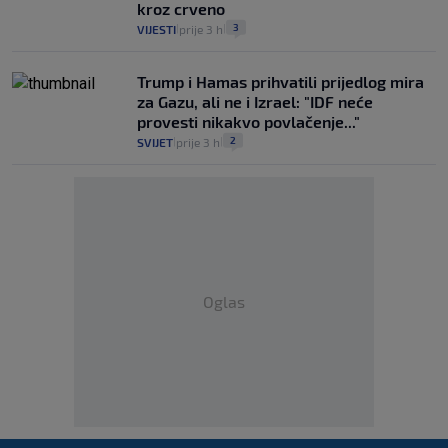
kroz crveno
3
VIJESTI
prije 3 h
|
|
Trump i Hamas prihvatili prijedlog mira
za Gazu, ali ne i Izrael: "IDF neće
provesti nikakvo povlačenje..."
2
SVIJET
prije 3 h
|
|
Oglas