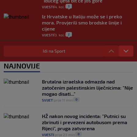
"Idućeg ljeta bit će još gore"
3
VIJESTI
4. kol.
|
|
Iz Hrvatske u Italiju može se i preko
mora. Provjerili smo brodske linije i
cijene
2
VIJESTI
3. kol.
|
|
Uzgajivač objasnio zašto kilogram
rajčica košta deset eura: "Nećete ih
Idi na Sport
vidjeti na akcijama u trgovinama"
8
VIJESTI
3. kol.
NAJNOVIJE
|
|
Selidba je jedno od stresnijih iskustava.
Evo aktualnih cijena i nekoliko savjeta
Brutalna izraelska odmazda nad
da prođe što lakše i jeftinije
zatočenim palestinskim liječnicima: "Nije
0
VIJESTI
2. kol.
|
|
mogao disati..."
0
SVIJET
prije 11 min
|
|
HŽ nakon novog incidenta: "Putnici su
zbrinuti i prevezeni autobusom prema
Rijeci", pruga zatvorena
0
VIJESTI
prije 23 min
|
|