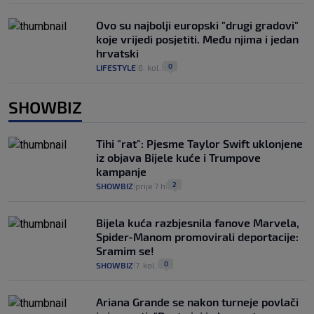
Ovo su najbolji europski "drugi gradovi"
koje vrijedi posjetiti. Među njima i jedan
hrvatski
0
LIFESTYLE
6. kol.
|
|
SHOWBIZ
Tihi "rat": Pjesme Taylor Swift uklonjene
iz objava Bijele kuće i Trumpove
kampanje
2
SHOWBIZ
prije 7 h
|
|
Bijela kuća razbjesnila fanove Marvela,
Spider-Manom promovirali deportacije:
Sramim se!
0
SHOWBIZ
7. kol.
|
|
Ariana Grande se nakon turneje povlači