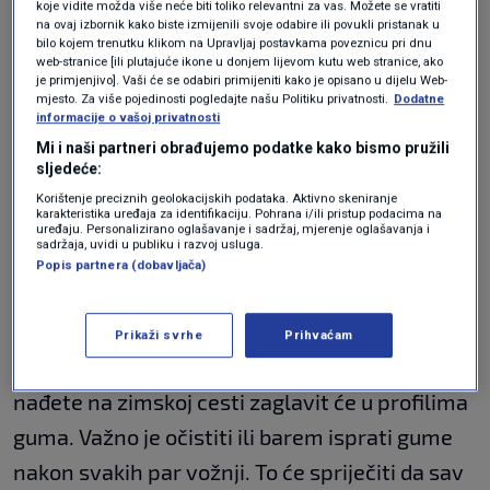
koje vidite možda više neće biti toliko relevantni za vas. Možete se vratiti
na ovaj izbornik kako biste izmijenili svoje odabire ili povukli pristanak u
bilo kojem trenutku klikom na Upravljaj postavkama poveznicu pri dnu
web-stranice [ili plutajuće ikone u donjem lijevom kutu web stranice, ako
je primjenjivo]. Vaši će se odabiri primijeniti kako je opisano u dijelu Web-
mjesto. Za više pojedinosti pogledajte našu Politiku privatnosti.
Dodatne
informacije o vašoj privatnosti
Mi i naši partneri obrađujemo podatke kako bismo pružili
Pixabay
|
Pixabay
sljedeće:
Korištenje preciznih geolokacijskih podataka. Aktivno skeniranje
karakteristika uređaja za identifikaciju. Pohrana i/ili pristup podacima na
uređaju. Personalizirano oglašavanje i sadržaj, mjerenje oglašavanja i
sadržaja, uvidi u publiku i razvoj usluga.
Redovito čistite gume
Popis partnera (dobavljača)
Prikaži svrhe
Prihvaćam
Dok vozite, pijesak, blato i sve ostalo što
nađete na zimskoj cesti zaglavit će u profilima
guma. Važno je očistiti ili barem isprati gume
nakon svakih par vožnji. To će spriječiti da sav