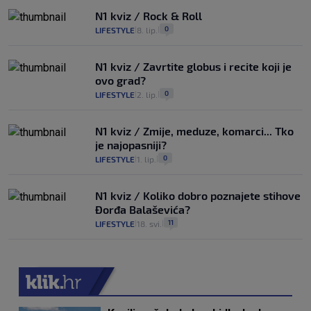
N1 kviz / Rock & Roll
0
LIFESTYLE
8. lip.
|
|
N1 kviz / Zavrtite globus i recite koji je
ovo grad?
0
LIFESTYLE
2. lip.
|
|
N1 kviz / Zmije, meduze, komarci... Tko
je najopasniji?
0
LIFESTYLE
1. lip.
|
|
N1 kviz / Koliko dobro poznajete stihove
Đorđa Balaševića?
11
LIFESTYLE
18. svi.
|
|