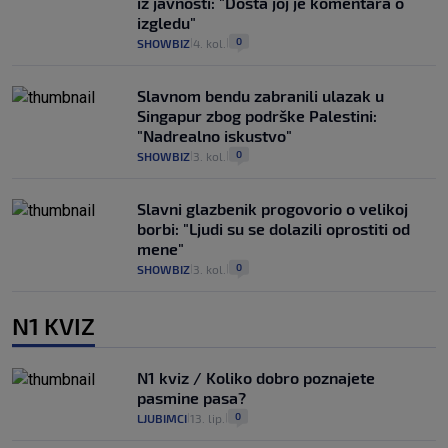
iz javnosti: "Dosta joj je komentara o
izgledu"
0
SHOWBIZ
4. kol.
|
|
Slavnom bendu zabranili ulazak u
Singapur zbog podrške Palestini:
"Nadrealno iskustvo"
0
SHOWBIZ
3. kol.
|
|
Slavni glazbenik progovorio o velikoj
borbi: "Ljudi su se dolazili oprostiti od
mene"
0
SHOWBIZ
3. kol.
|
|
N1 KVIZ
N1 kviz / Koliko dobro poznajete
pasmine pasa?
0
LJUBIMCI
13. lip.
|
|