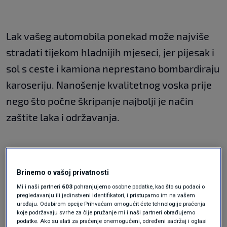
Lak vašeg automobila ponekad može najviše
stradati tijekom hladnijih mjeseci, jer pijesak i
sol s ceste i kamiona neprestano bombardiraju
karoseriju. Nanošenje kvalitetnog voska prije
nego što počne škripanje najbolji je način
zaštite laka i održavanja.
Brinemo o vašoj privatnosti
Mi i naši partneri
603
pohranjujemo osobne podatke, kao što su podaci o
pregledavanju ili jedinstveni identifikatori, i pristupamo im na vašem
uređaju. Odabirom opcije Prihvaćam omogućit ćete tehnologije praćenja
koje podržavaju svrhe za čije pružanje mi i naši partneri obrađujemo
podatke. Ako su alati za praćenje onemogućeni, određeni sadržaj i oglasi