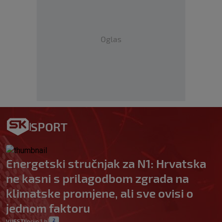
Oglas
SPORT
Energetski stručnjak za N1: Hrvatska
ne kasni s prilagodbom zgrada na
klimatske promjene, ali sve ovisi o
jednom faktoru
2
VIJESTI
prije 1 h
|
|