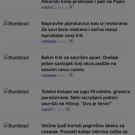
Alkarski konji proklizali i pali na Pijaci
6
VIJESTI
prije 6 h
|
|
Napravite pljeskavice kao iz restorana:
Za savršeno mekano i sočno meso
isprobajte ovaj trik
0
COOKING
8. kol.
|
|
Bakin trik za savršen ajvar: Dodaje
jedan sastojak koji okus podiže na
sasvim novu razinu
0
COOKING
8. kol.
|
|
Totalni kolaps na jugu Hrvatske, granica
paralizirana. Neki iscrpljeni putnici
završili na Hitnoj: "Ovo je teror!"
8
VIJESTI
2. kol.
|
|
Većina ljudi koristi pogrešnu dasku za
rezanje: Poznati kuhar otkriva zašto se