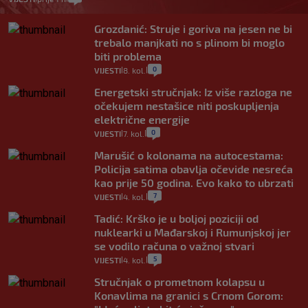
Grozdanić: Struje i goriva na jesen ne bi
trebalo manjkati no s plinom bi moglo
biti problema
0
VIJESTI
8. kol.
|
|
Energetski stručnjak: Iz više razloga ne
očekujem nestašice niti poskupljenja
električne energije
0
VIJESTI
7. kol.
|
|
Marušić o kolonama na autocestama:
Policija satima obavlja očevide nesreća
kao prije 50 godina. Evo kako to ubrzati
7
VIJESTI
4. kol.
|
|
Tadić: Krško je u boljoj poziciji od
nuklearki u Mađarskoj i Rumunjskoj jer
se vodilo računa o važnoj stvari
5
VIJESTI
4. kol.
|
|
Stručnjak o prometnom kolapsu u
Konavlima na granici s Crnom Gorom: