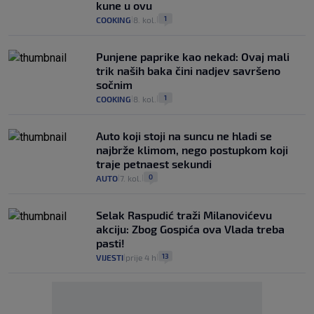
kune u ovu
1
COOKING
8. kol.
|
|
Punjene paprike kao nekad: Ovaj mali
trik naših baka čini nadjev savršeno
sočnim
1
COOKING
8. kol.
|
|
Auto koji stoji na suncu ne hladi se
najbrže klimom, nego postupkom koji
traje petnaest sekundi
0
AUTO
7. kol.
|
|
Selak Raspudić traži Milanovićevu
akciju: Zbog Gospića ova Vlada treba
pasti!
13
VIJESTI
prije 4 h
|
|