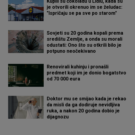
Kupili su čokoladu u Lidlu, kada su
je otvorili okrenuo im se želudac:
"Ispričaju se pa sve po starom"
Sovjeti su 20 godina kopali prema
središtu Zemlje, a onda su morali
odustati: Ono što su otkrili bilo je
potpuno neočekivano
Renovirali kuhinju i pronašli
predmet koji im je donio bogatstvo
od 70 000 eura
Doktor mu se smijao kada je rekao
da misli da ga dodiruje nevidljiva
ruka, a nakon 20 godina dobio je
dijagnozu