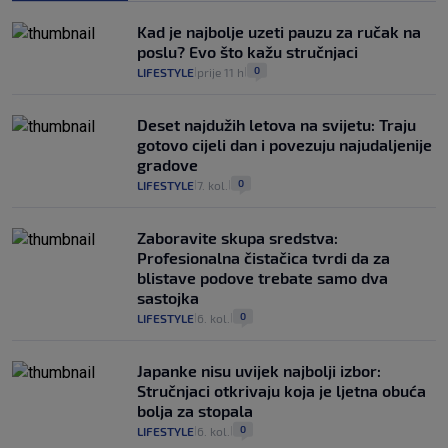
Kad je najbolje uzeti pauzu za ručak na
poslu? Evo što kažu stručnjaci
0
LIFESTYLE
prije 11 h
|
|
Deset najdužih letova na svijetu: Traju
gotovo cijeli dan i povezuju najudaljenije
gradove
0
LIFESTYLE
7. kol.
|
|
Zaboravite skupa sredstva:
Profesionalna čistačica tvrdi da za
blistave podove trebate samo dva
sastojka
0
LIFESTYLE
6. kol.
|
|
Japanke nisu uvijek najbolji izbor:
Stručnjaci otkrivaju koja je ljetna obuća
bolja za stopala
0
LIFESTYLE
6. kol.
|
|