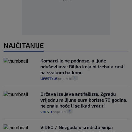
NAJČITANIJE
Komarci je ne podnose, a ljude
oduševljava: Biljka koja bi trebala rasti
na svakom balkonu
1
LIFESTYLE
prije 4 h
|
|
Država iseljava antifašiste: Zgradu
vrijednu milijune eura koriste 70 godina,
ne znaju hoće li se ikad vratiti
7
VIJESTI
prije 9 h
|
|
VIDEO / Nezgoda u središtu Sinja: