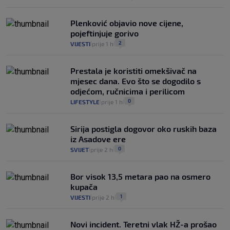
Plenković objavio nove cijene,
pojeftinjuje gorivo
2
VIJESTI
prije 1 h
|
|
Prestala je koristiti omekšivač na
mjesec dana. Evo što se dogodilo s
odjećom, ručnicima i perilicom
0
LIFESTYLE
prije 1 h
|
|
Sirija postigla dogovor oko ruskih baza
iz Asadove ere
0
SVIJET
prije 2 h
|
|
Bor visok 13,5 metara pao na osmero
kupača
1
VIJESTI
prije 2 h
|
|
Novi incident. Teretni vlak HŽ-a prošao