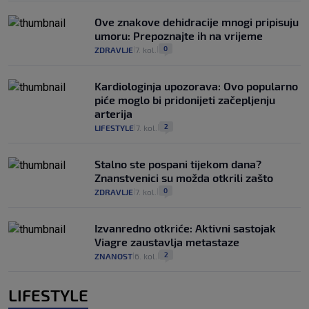
Ove znakove dehidracije mnogi pripisuju
umoru: Prepoznajte ih na vrijeme
0
ZDRAVLJE
7. kol.
|
|
Kardiologinja upozorava: Ovo popularno
piće moglo bi pridonijeti začepljenju
arterija
2
LIFESTYLE
7. kol.
|
|
Stalno ste pospani tijekom dana?
Znanstvenici su možda otkrili zašto
0
ZDRAVLJE
7. kol.
|
|
Izvanredno otkriće: Aktivni sastojak
Viagre zaustavlja metastaze
2
ZNANOST
6. kol.
|
|
LIFESTYLE