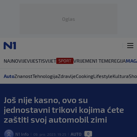
Oglas
NAJNOVIJE
VIJESTI
SVIJET
VRIJEME
N1 TEME
REGIJA
MAG
Auto
Znanost
Tehnologija
Zdravlje
Cooking
Lifestyle
Kultura
Sho
Još nije kasno, ovo su
jednostavni trikovi kojima ćete
zaštiti svoj automobil zimi
0
N1 Info
AUTO
09. pro. 2023. 19:25
|
|
|