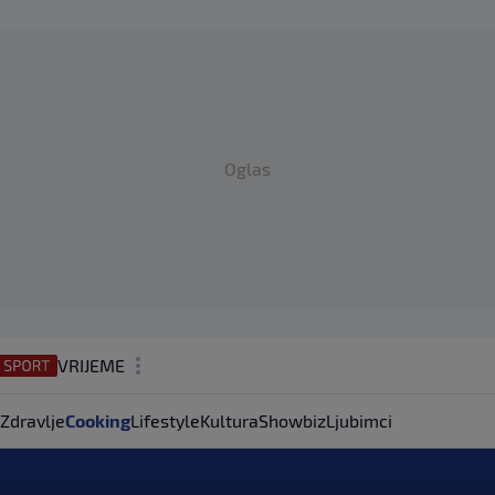
Oglas
VRIJEME
N1 TEME
Zdravlje
Cooking
Lifestyle
Kultura
Showbiz
Ljubimci
REGIJA