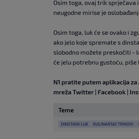
Osim toga, ovaj trik sprječava i 
neugodne mirise je oslobađanj
Osim toga, luk će se ovako i zgu
ako jelo koje spremate s dinst
slobodno možete preskočiti - l
će jelu potrebnu gustoću, piše
N1 pratite putem aplikacija za
mreža
Twitter
|
Facebook
|
In
Teme
DINSTANI LUK
KULINARSKI TRIKOVI