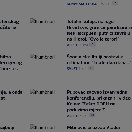
2
KLIMATSKE PROMJENE
5. kol.
|
|
Zelenskog
Totalni kolaps na jugu
lučilo na
Hrvatske, granica paralizirana
Neki iscrpljeni putnici završili
na Hitnoj: "Ovo je teror!"
7
VIJESTI
2. kol.
|
|
 hitna
Španjolska Italiji postavila
eterogenog
ultimatum: "Imate dva dana..."
ani su s
0
SVIJET
7. kol.
|
|
nje, a onda
Pupovac sazvao izvanrednu
ast
konferenciju, prikazan i video 
Knina: "Zašto DORH ne
poduzima mjere?"
20
VIJESTI
7. kol.
|
|
ajbolji
Milinović prozvao Vladu: