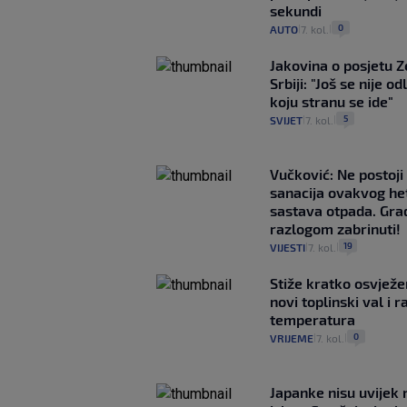
sekundi
0
AUTO
7. kol.
|
|
Jakovina o posjetu 
Srbiji: "Još se nije od
koju stranu se ide"
5
SVIJET
7. kol.
|
|
Vučković: Ne postoji
sanacija ovakvog h
sastava otpada. Građ
razlogom zabrinuti!
19
VIJESTI
7. kol.
|
|
Stiže kratko osvježe
novi toplinski val i r
temperatura
0
VRIJEME
7. kol.
|
|
Japanke nisu uvijek n