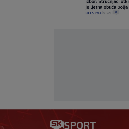
izbor: Stručnjaci otk
je ljetna obuća bolja
0
LIFESTYLE
6. kol.
|
|
Telegraph ozbiljno
Njegova ljubavnica
SPORT