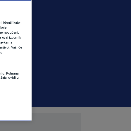
identifikatori,
 koje
 onemogućeni,
a ovaj izbornik
ostavkama
njivo]. Vaši će
ku
ciju. Pohrana
žaja, uvidi u