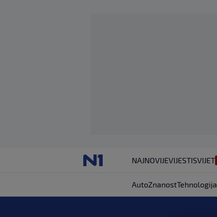
NAJNOVIJE
VIJESTI
SVIJET
Auto
Znanost
Tehnologija