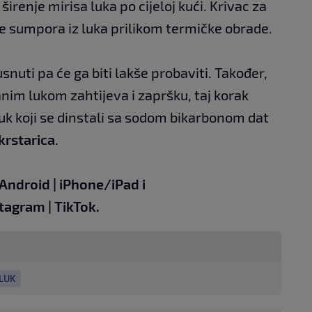
širenje mirisa luka po cijeloj kući. Krivac za
e sumpora iz luka prilikom termičke obrade.
snuti pa će ga biti lakše probaviti. Također,
anim lukom zahtijeva i zapršku, taj korak
uk koji se dinstali sa sodom bikarbonom dat
krstarica
.
Android
|
iPhone/iPad
i
stagram
|
TikTok
.
LUK