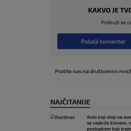
KAKVO JE TV
Pridruži se r
Pošalji komentar
Pratite nas na društvenim mr
NAJČITANIJE
Auto koji stoji na su
se najbrže klimom, 
postupkom koji traj