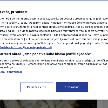
kuhari samo ovako
MAGAZIN
N1 KOMENTAR
 vašoj privatnosti
rzo je gotov, a puno
rtneri
603
pohranjujemo osobne podatke, kao što su podaci o pregledavanju ili jedinstveni 
KOLUMNE
o im na vašem uređaju. Odabirom opcije Prihvaćam omogućit ćete tehnologije praćenja
vrhe za čije pružanje mi i naši partneri obrađujemo podatke. Ako su alati za praćenje
žaj i oglasi koje vidite možda više neće biti toliko relevantni za vas. Možete se vratiti n
N1(DIS)INFO
zmijenili svoje odabire ili povukli pristanak u bilo kojem trenutku klikom na Upravljaj p
i dnu web-stranice [ili plutajuće ikone u donjem lijevom kutu web stranice, ako je primje
2
COOKING
komentara
|
KLIMATSKE PROMJENE
rimijeniti kako je opisano u dijelu Web-mjesto. Za više pojedinosti pogledajte našu Politi
Dodatne informacije o vašoj privatnosti
FOTO
 partneri obrađujemo podatke kako bismo pružili sljedeće:
Više
reciznih geolokacijskih podataka. Aktivno skeniranje karakteristika uređaja za identifika
p podacima na uređaju. Personalizirano oglašavanje i sadržaj, mjerenje oglašavanja i sadr
VIDEO
zvoj usluga.
era (dobavljača)
Prikaži svrhe
Prihvaćam