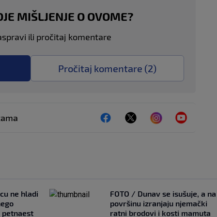
OJE MIŠLJENJE O OVOME?
aspravi ili pročitaj komentare
Pročitaj komentare (
2
)
ežama
ncu ne hladi
FOTO / Dunav se isušuje, a na
nego
površinu izranjaju njemački
e petnaest
ratni brodovi i kosti mamuta