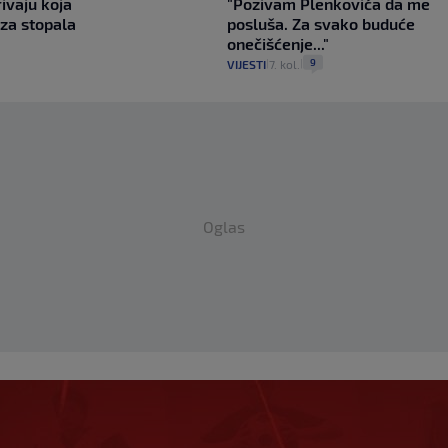
rivaju koja
"Pozivam Plenkovića da me
 za stopala
posluša. Za svako buduće
onečišćenje..."
9
VIJESTI
7. kol.
|
|
Oglas
 optužio Infantina:
 isplaćena je