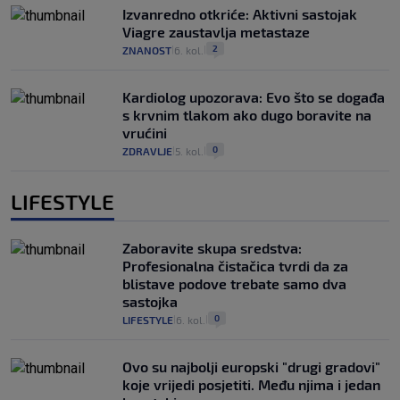
Izvanredno otkriće: Aktivni sastojak
Viagre zaustavlja metastaze
2
ZNANOST
6. kol.
|
|
Kardiolog upozorava: Evo što se događa
s krvnim tlakom ako dugo boravite na
vrućini
0
ZDRAVLJE
5. kol.
|
|
LIFESTYLE
Zaboravite skupa sredstva:
Profesionalna čistačica tvrdi da za
blistave podove trebate samo dva
sastojka
0
LIFESTYLE
6. kol.
|
|
Ovo su najbolji europski "drugi gradovi"
koje vrijedi posjetiti. Među njima i jedan