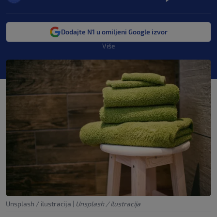
Dodajte N1 u omiljeni Google izvor
Više
Unsplash / ilustracija
|
Unsplash / ilustracija