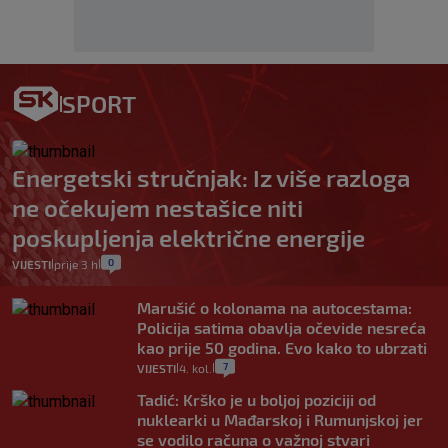
SPORT
Energetski stručnjak: Iz više razloga
ne očekujem nestašice niti
poskupljenja električne energije
0
VIJESTI
prije 3 h
|
|
Marušić o kolonama na autocestama:
Policija satima obavlja očevide nesreća
kao prije 50 godina. Evo kako to ubrzati
7
VIJESTI
4. kol.
|
|
Tadić: Krško je u boljoj poziciji od
nuklearki u Mađarskoj i Rumunjskoj jer
se vodilo računa o važnoj stvari