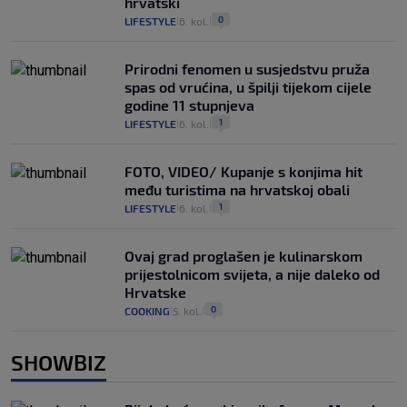
hrvatski
0
LIFESTYLE
6. kol.
|
|
Prirodni fenomen u susjedstvu pruža
spas od vrućina, u špilji tijekom cijele
godine 11 stupnjeva
1
LIFESTYLE
6. kol.
|
|
FOTO, VIDEO/ Kupanje s konjima hit
među turistima na hrvatskoj obali
1
LIFESTYLE
6. kol.
|
|
Ovaj grad proglašen je kulinarskom
prijestolnicom svijeta, a nije daleko od
Hrvatske
0
COOKING
5. kol.
|
|
SHOWBIZ