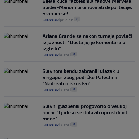
Bijela kuća razbjesnila fanove Marvela,
Spider-Manom promovirali deportacije:
Sramim se!
0
SHOWBIZ
prije 7 h
|
|
Ariana Grande se nakon turneje povlači
iz javnosti: "Dosta joj je komentara o
izgledu"
0
SHOWBIZ
4. kol.
|
|
Slavnom bendu zabranili ulazak u
Singapur zbog podrške Palestini:
"Nadrealno iskustvo"
0
SHOWBIZ
3. kol.
|
|
Slavni glazbenik progovorio o velikoj
borbi: "Ljudi su se dolazili oprostiti od
mene"
0
SHOWBIZ
3. kol.
|
|