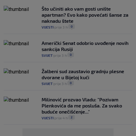
Što učiniti ako vam gosti unište
apartman? Evo kako povećati šanse za
naknadu štete
0
VIJESTI
prije 3 h
|
|
Američki Senat odobrio uvođenje novih
sankcija Rusiji
0
SVIJET
prije 3 h
|
|
Žalbeni sud zaustavio gradnju plesne
dvorane u Bijeloj kući
0
SVIJET
prije 3 h
|
|
Milinović prozvao Vladu: "Pozivam
Plenkovića da me posluša. Za svako
buduće onečišćenje..."
2
VIJESTI
prije 4 h
|
|