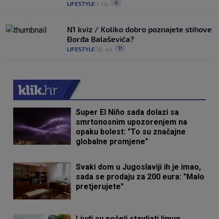
0
LIFESTYLE
1. lip.
|
|
N1 kviz / Koliko dobro poznajete stihove
Đorđa Balaševića?
11
LIFESTYLE
18. svi.
|
|
Super El Niño sada dolazi sa
smrtonosnim upozorenjem na
opaku bolest: "To su značajne
globalne promjene"
Svaki dom u Jugoslaviji ih je imao,
sada se prodaju za 200 eura: "Malo
pretjerujete"
Ljudi su počeli stavljati limun