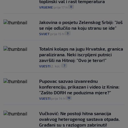
toplinski val i rast temperatura
0
VRIJEME
prije 17 h
|
|
Jakovina o posjetu Zelenskog Srbiji: "Još
se nije odlučilo na koju stranu se ide"
3
SVIJET
prije 15 h
|
|
Totalni kolaps na jugu Hrvatske, granica
paralizirana. Neki iscrpljeni putnici
završili na Hitnoj: "Ovo je teror!"
7
VIJESTI
2. kol.
|
|
Pupovac sazvao izvanrednu
konferenciju, prikazan i video iz Knina:
"Zašto DORH ne poduzima mjere?"
19
VIJESTI
prije 14 h
|
|
Vučković: Ne postoji hitna sanacija
ovakvog heterogenog sastava otpada.
Građani su s razlogom zabrinuti!