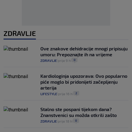
ZDRAVLJE
Ove znakove dehidracije mnogi pripisuju
umoru: Prepoznajte ih na vrijeme
0
ZDRAVLJE
prije 9 h
|
|
Kardiologinja upozorava: Ovo popularno
piće moglo bi pridonijeti začepljenju
arterija
2
LIFESTYLE
prije 16 h
|
|
Stalno ste pospani tijekom dana?
Znanstvenici su možda otkrili zašto
0
ZDRAVLJE
prije 18 h
|
|