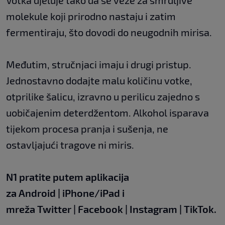
Votka djeluje tako da se veže za smrdljive
molekule koji prirodno nastaju i zatim
fermentiraju, što dovodi do neugodnih mirisa.
Međutim, stručnjaci imaju i drugi pristup.
Jednostavno dodajte malu količinu votke,
otprilike šalicu, izravno u perilicu zajedno s
uobičajenim deterdžentom. Alkohol isparava
tijekom procesa pranja i sušenja, ne
ostavljajući tragove ni miris.
N1 pratite putem aplikacija
za
Android
|
iPhone/iPad
i
mreža
Twitter
|
Facebook
|
Instagram
|
TikTok
.