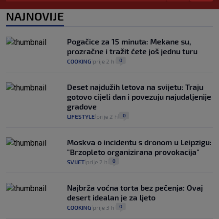
koliko iz Osijeka
14
VIJESTI
2. kol.
NAJNOVIJE
|
|
"Kći je otišla na more, a zaboravila
zdravstvenu iskaznicu". Kakva su prava
Pogačice za 15 minuta: Mekane su,
pacijenata izvan mjesta prebivališta?
prozračne i tražit ćete još jednu turu
1
VIJESTI
1. kol.
|
|
0
COOKING
prije 2 h
|
|
Deset najdužih letova na svijetu: Traju
gotovo cijeli dan i povezuju najudaljenije
gradove
0
LIFESTYLE
prije 2 h
|
|
Moskva o incidentu s dronom u Leipzigu:
"Brzopleto organizirana provokacija"
0
SVIJET
prije 2 h
|
|
Najbrža voćna torta bez pečenja: Ovaj
desert idealan je za ljeto
0
COOKING
prije 3 h
|
|