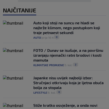
NAJČITANIJE
Auto koji stoji na suncu ne hladi se
najbrže klimom, nego postupkom koji
traje petnaest sekundi
0
AUTO
prije 16 h
|
|
FOTO / Dunav se isušuje, a na površinu
izranjaju njemački ratni brodovi i kosti
mamuta
2
KLIMATSKE PROMJENE
5. kol.
|
|
Japanke nisu uvijek najbolji izbor:
Stručnjaci otkrivaju koja je ljetna obuća
bolja za stopala
0
LIFESTYLE
6. kol.
|
|
Stiže kratko osvježenje, a onda novi