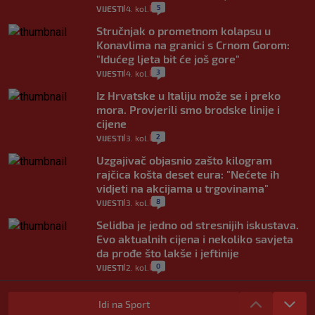
5
VIJESTI
4. kol.
|
|
Stručnjak o prometnom kolapsu u
Konavlima na granici s Crnom Gorom:
"Idućeg ljeta bit će još gore"
3
VIJESTI
4. kol.
|
|
Iz Hrvatske u Italiju može se i preko
mora. Provjerili smo brodske linije i
cijene
2
VIJESTI
3. kol.
|
|
Uzgajivač objasnio zašto kilogram
rajčica košta deset eura: "Nećete ih
vidjeti na akcijama u trgovinama"
8
VIJESTI
3. kol.
|
|
Selidba je jedno od stresnijih iskustava.
Evo aktualnih cijena i nekoliko savjeta
da prođe što lakše i jeftinije
0
VIJESTI
2. kol.
|
|
Izračunali smo koliko košta putovanje
automobilom na Hvar iz Zagreba, a
Idi na Sport