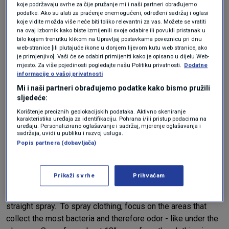
više bakterija - poput područja ispod rukava.
koje podržavaju svrhe za čije pružanje mi i naši partneri obrađujemo
podatke. Ako su alati za praćenje onemogućeni, određeni sadržaj i oglasi
Držite sprej udaljen oko 45 centimetara i
koje vidite možda više neće biti toliko relevantni za vas. Možete se vratiti
poprskajte odjeću", rekla je u videu.
na ovaj izbornik kako biste izmijenili svoje odabire ili povukli pristanak u
bilo kojem trenutku klikom na Upravljaj postavkama poveznicu pri dnu
web-stranice [ili plutajuće ikone u donjem lijevom kutu web stranice, ako
je primjenjivo]. Vaši će se odabiri primijeniti kako je opisano u dijelu Web-
mjesto. Za više pojedinosti pogledajte našu Politiku privatnosti.
Dodatne
informacije o vašoj privatnosti
Mi i naši partneri obrađujemo podatke kako bismo pružili
sljedeće:
Korištenje preciznih geolokacijskih podataka. Aktivno skeniranje
karakteristika uređaja za identifikaciju. Pohrana i/ili pristup podacima na
@brunchwithbabs
You likely have an odor fighter right in your
uređaju. Personalizirano oglašavanje i sadržaj, mjerenje oglašavanja i
liquor cabinet. Grandma’s usually do know best because we
sadržaja, uvidi u publiku i razvoj usluga.
Popis partnera (dobavljača)
have been around a long time. And I learned this one from
my Grandmother. A simple spray of vodka can eliminate
odors on clothing, furniture, upholstery and even
Prikaži svrhe
Prihvaćam
mattresses. All you need is vodka and a spray bottle -
make sure your spray bottle has a mist setting - not just a
straight spray. To spray clothing, focus on the areas that
collect the most bacteria and therefore odor - like under the