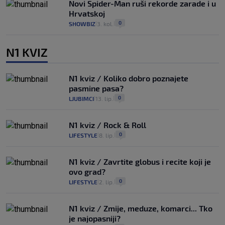
Novi Spider-Man ruši rekorde zarade i u
Hrvatskoj
0
SHOWBIZ
3. kol.
|
|
N1 KVIZ
N1 kviz / Koliko dobro poznajete
pasmine pasa?
0
LJUBIMCI
13. lip.
|
|
N1 kviz / Rock & Roll
0
LIFESTYLE
8. lip.
|
|
N1 kviz / Zavrtite globus i recite koji je
ovo grad?
0
LIFESTYLE
2. lip.
|
|
N1 kviz / Zmije, meduze, komarci... Tko
je najopasniji?