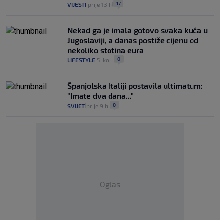
17
VIJESTI
prije 13 h
|
|
Nekad ga je imala gotovo svaka kuća u
Jugoslaviji, a danas postiže cijenu od
nekoliko stotina eura
0
LIFESTYLE
5. kol.
|
|
Španjolska Italiji postavila ultimatum:
"Imate dva dana..."
0
SVIJET
prije 9 h
|
|
Oglas