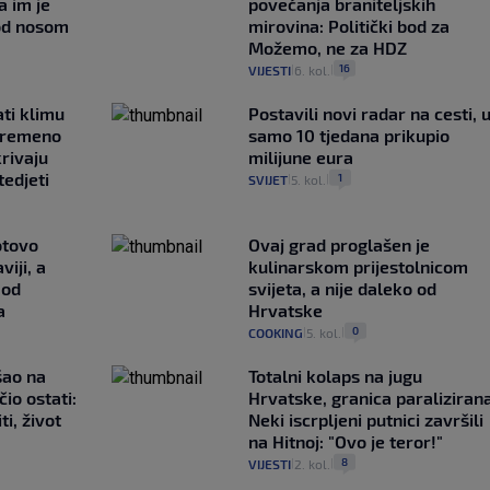
a im je
povećanja braniteljskih
pod nosom
mirovina: Politički bod za
Možemo, ne za HDZ
16
VIJESTI
6. kol.
|
|
ati klimu
Postavili novi radar na cesti, 
ovremeno
samo 10 tjedana prikupio
krivaju
milijune eura
tedjeti
1
SVIJET
5. kol.
|
|
otovo
Ovaj grad proglašen je
iji, a
kulinarskom prijestolnicom
 od
svijeta, a nije daleko od
a
Hrvatske
0
COOKING
5. kol.
|
|
išao na
Totalni kolaps na jugu
čio ostati:
Hrvatske, granica paralizirana
ti, život
Neki iscrpljeni putnici završili
na Hitnoj: "Ovo je teror!"
8
VIJESTI
2. kol.
|
|