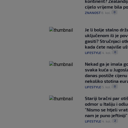
kontinent? Zealandij
cijelo vrijeme bila 
0
ZNANOST
6. kol.
|
|
Je li bolje stalno drž
uključenom ili je p
gasiti? Stručnjaci ot
kada ćete najviše uš
0
LIFESTYLE
4. kol.
|
|
Nekad ga je imala g
svaka kuća u Jugoslav
danas postiže cijenu
nekoliko stotina eur
0
LIFESTYLE
5. kol.
|
|
Stariji bračni par ot
odmor u Italiju i odlu
"Nismo se htjeli vrati
nam je puno jeftiniji"
2
LIFESTYLE
4. kol.
|
|