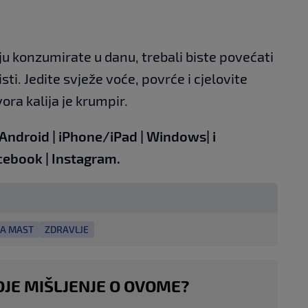
ju konzumirate u danu, trebali biste povećati
isti. Jedite svježe voće, povrće i cjelovite
vora kalija je krumpir.
Android
|
iPhone/iPad
|
Windows
| i
cebook
|
Instagram.
KA MAST
ZDRAVLJE
OJE MIŠLJENJE O OVOME?