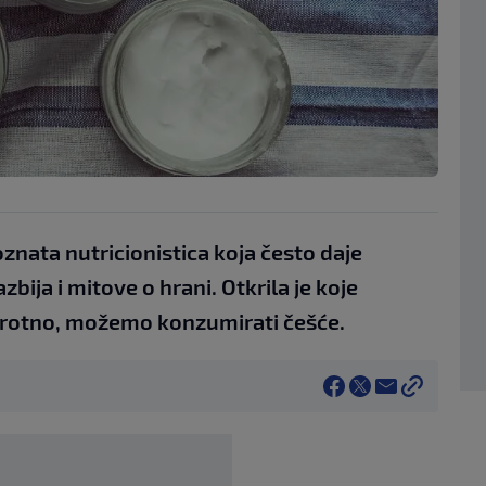
oznata nutricionistica koja često daje
zbija i mitove o hrani. Otkrila je koje
protno, možemo konzumirati češće.