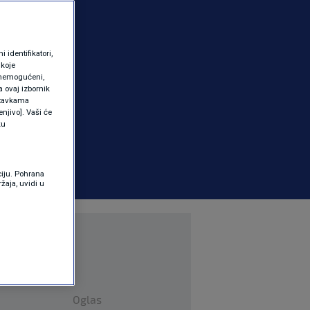
identifikatori,
 koje
 onemogućeni,
a ovaj izbornik
ostavkama
njivo]. Vaši će
ku
ciju. Pohrana
žaja, uvidi u
Oglas