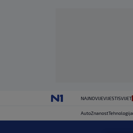
NAJNOVIJE
VIJESTI
SVIJET
Auto
Znanost
Tehnologija