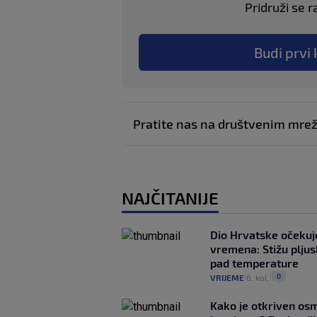
Pridruži se r
Budi prvi 
Pratite nas na društvenim mr
NAJČITANIJE
Dio Hrvatske očeku
vremena: Stižu pljusk
pad temperature
0
VRIJEME
6. kol.
|
|
Kako je otkriven os