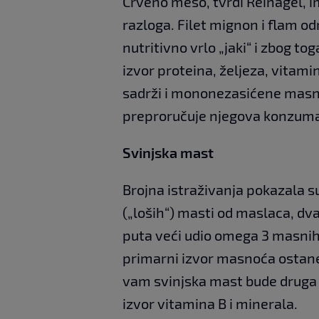
Crveno meso, tvrdi Reinagel, i
razloga. Filet mignon i flam od
nutritivno vrlo „jaki“ i zbog to
izvor proteina, željeza, vitamin
sadrži i mononezasićene masno
preproručuje njegova konzuma
Svinjska mast
Brojna istraživanja pokazala 
(„loših“) masti od maslaca, dva
puta veći udio omega 3 masnih k
primarni izvor masnoća ostane 
vam svinjska mast bude druga n
izvor vitamina B i minerala.