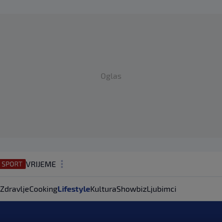
Oglas
VRIJEME
N1 TEME
Zdravlje
Cooking
Lifestyle
Kultura
Showbiz
Ljubimci
REGIJA