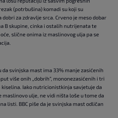
ma lošu reputaciju iz sasvim pogrešnih
rezak (potrbušina) komadi su koji su
ga dobri za zdravlje srca. Crveno je meso dobar
a B skupine, cinka i ostalih nutrijenata te
će, slične onima iz maslinovog ulja pa se
cija.
su da svinjska mast ima 33% manje zasićenih
put više onih „dobrih“, mononezasićenih i tri
iselina. Iako nutricionistkinja savjetuje da
maslinovo ulje, ne vidi ništa loše u tome da
a listi. BBC piše da je svinjska mast odličan