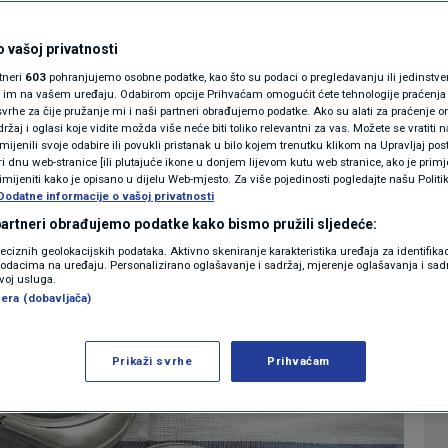
 svinjsku mast na
MAGAZIN
N1 KOMENTAR
 vašoj privatnosti
vam žao što ovo niste
rtneri
603
pohranjujemo osobne podatke, kao što su podaci o pregledavanju ili jedinstveni 
KOLUMNE
o im na vašem uređaju. Odabirom opcije Prihvaćam omogućit ćete tehnologije praćenja
vrhe za čije pružanje mi i naši partneri obrađujemo podatke. Ako su alati za praćenje
žaj i oglasi koje vidite možda više neće biti toliko relevantni za vas. Možete se vratiti n
N1(DIS)INFO
zmijenili svoje odabire ili povukli pristanak u bilo kojem trenutku klikom na Upravljaj p
i dnu web-stranice [ili plutajuće ikone u donjem lijevom kutu web stranice, ako je primje
0
08:29
LIFESTYLE
komentara
>
|
|
KLIMATSKE PROMJENE
rimijeniti kako je opisano u dijelu Web-mjesto. Za više pojedinosti pogledajte našu Politi
Dodatne informacije o vašoj privatnosti
FOTO
 partneri obrađujemo podatke kako bismo pružili sljedeće:
reciznih geolokacijskih podataka. Aktivno skeniranje karakteristika uređaja za identifika
p podacima na uređaju. Personalizirano oglašavanje i sadržaj, mjerenje oglašavanja i sadr
VIDEO
zvoj usluga.
era (dobavljača)
Prikaži svrhe
Prihvaćam