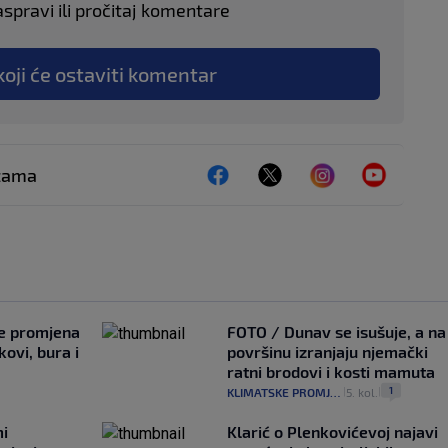
aspravi ili pročitaj komentare
koji će ostaviti komentar
ežama
je promjena
FOTO / Dunav se isušuje, a na
ovi, bura i
površinu izranjaju njemački
ratni brodovi i kosti mamuta
1
KLIMATSKE PROMJENE
5. kol.
|
|
mi
Klarić o Plenkovićevoj najavi