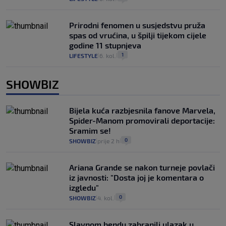
Prirodni fenomen u susjedstvu pruža
spas od vrućina, u špilji tijekom cijele
godine 11 stupnjeva
1
LIFESTYLE
6. kol.
|
|
SHOWBIZ
Bijela kuća razbjesnila fanove Marvela,
Spider-Manom promovirali deportacije:
Sramim se!
0
SHOWBIZ
prije 2 h
|
|
Ariana Grande se nakon turneje povlači
iz javnosti: "Dosta joj je komentara o
izgledu"
0
SHOWBIZ
4. kol.
|
|
Slavnom bendu zabranili ulazak u