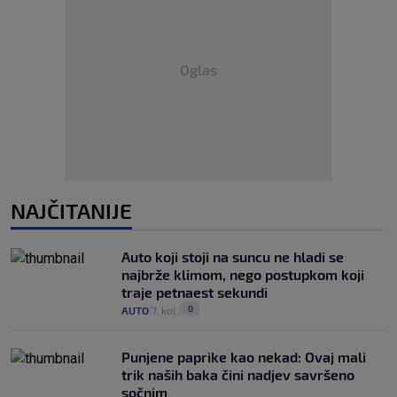
Oglas
NAJČITANIJE
Auto koji stoji na suncu ne hladi se
najbrže klimom, nego postupkom koji
traje petnaest sekundi
0
AUTO
7. kol.
|
|
Punjene paprike kao nekad: Ovaj mali
trik naših baka čini nadjev savršeno
sočnim