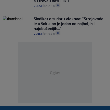
su trovali našu Liku"
0
VIJESTI
prije 2 h
|
|
Sindikat o sudaru vlakova: "Strojovođa
je u šoku, on je jedan od najboljih i
najobučenijih..."
0
VIJESTI
prije 2 h
|
|
Oglas