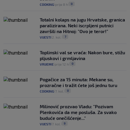
0
COOKING
prije 8 h
|
|
Totalni kolaps na jugu Hrvatske, granica
paralizirana. Neki iscrpljeni putnici
završili na Hitnoj: "Ovo je teror!"
7
VIJESTI
2. kol.
|
|
Toplinski val se vraća: Nakon bure, stižu
pljuskovi i grmljavina
0
VRIJEME
prije 12 h
|
|
Pogačice za 15 minuta: Mekane su,
prozračne i tražit ćete još jednu turu
0
COOKING
7. kol.
|
|
Milinović prozvao Vladu: "Pozivam
Plenkovića da me posluša. Za svako
buduće onečišćenje..."
9
VIJESTI
7. kol.
|
|