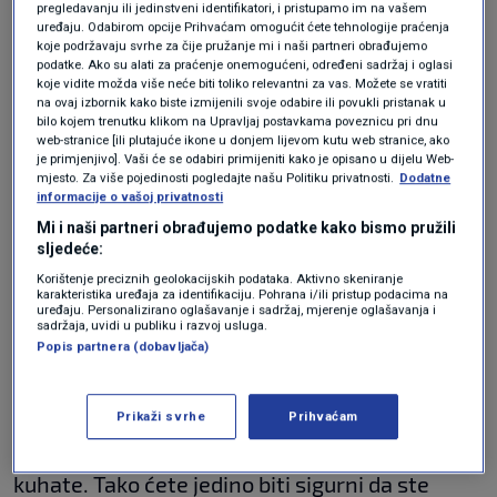
pregledavanju ili jedinstveni identifikatori, i pristupamo im na vašem
se kuha na laganoj vatri. Tako se prožimaju svi
uređaju. Odabirom opcije Prihvaćam omogućit ćete tehnologije praćenja
koje podržavaju svrhe za čije pružanje mi i naši partneri obrađujemo
okusi.
podatke. Ako su alati za praćenje onemogućeni, određeni sadržaj i oglasi
koje vidite možda više neće biti toliko relevantni za vas. Možete se vratiti
na ovaj izbornik kako biste izmijenili svoje odabire ili povukli pristanak u
Stavite mokri ručnik ispod daske za rezanje
bilo kojem trenutku klikom na Upravljaj postavkama poveznicu pri dnu
web-stranice [ili plutajuće ikone u donjem lijevom kutu web stranice, ako
je primjenjivo]. Vaši će se odabiri primijeniti kako je opisano u dijelu Web-
Kako biste izbjegli da vam se daska pomiče i
mjesto. Za više pojedinosti pogledajte našu Politiku privatnosti.
Dodatne
kliže dok režete namirnice za svoje jelo, ispod
informacije o vašoj privatnosti
Mi i naši partneri obrađujemo podatke kako bismo pružili
nje stavite blago mokar ručnik. Mogu vam
sljedeće:
poslužiti i papirnati ručnici.
Korištenje preciznih geolokacijskih podataka. Aktivno skeniranje
karakteristika uređaja za identifikaciju. Pohrana i/ili pristup podacima na
uređaju. Personalizirano oglašavanje i sadržaj, mjerenje oglašavanja i
Kušajte dok kuhate
sadržaja, uvidi u publiku i razvoj usluga.
Popis partnera (dobavljača)
Mnogi ljudi griješe u tome što jelo kušaju tek
kad dođe na tanjur. Cijelo vrijeme, kako
Prikaži svrhe
Prihvaćam
dodajete sastojak po sastojak, kušajte ono što
kuhate. Tako ćete jedino biti sigurni da ste