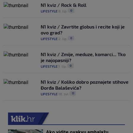
N1 kviz / Rock & Roll
0
LIFESTYLE
8. lip.
|
|
N1 kviz / Zavrtite globus i recite koji je
ovo grad?
0
LIFESTYLE
2. lip.
|
|
N1 kviz / Zmije, meduze, komarci... Tko
je najopasniji?
0
LIFESTYLE
1. lip.
|
|
N1 kviz / Koliko dobro poznajete stihove
Đorđa Balaševića?
11
LIFESTYLE
18. svi.
|
|
Ako vidite ovakvu ambalažu