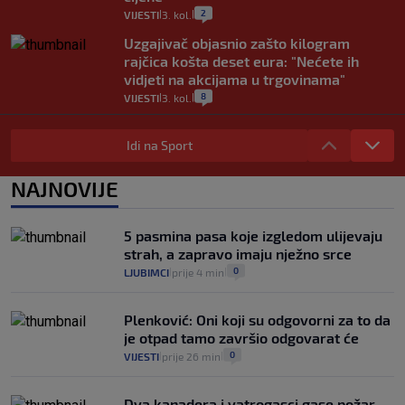
2
VIJESTI
3. kol.
|
|
Uzgajivač objasnio zašto kilogram
rajčica košta deset eura: "Nećete ih
vidjeti na akcijama u trgovinama"
8
VIJESTI
3. kol.
|
|
Selidba je jedno od stresnijih iskustava.
Evo aktualnih cijena i nekoliko savjeta
Idi na Sport
da prođe što lakše i jeftinije
0
VIJESTI
2. kol.
NAJNOVIJE
|
|
Izračunali smo koliko košta putovanje
automobilom na Hvar iz Zagreba, a
5 pasmina pasa koje izgledom ulijevaju
koliko iz Osijeka
strah, a zapravo imaju nježno srce
14
VIJESTI
2. kol.
|
|
0
LJUBIMCI
prije 4 min
|
|
Plenković: Oni koji su odgovorni za to da
je otpad tamo završio odgovarat će
0
VIJESTI
prije 26 min
|
|
Dva kanadera i vatrogasci gase požar