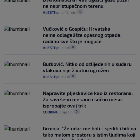
na nepristupačnom terenu
0
VIJESTI
prije 42 min
|
|
Vučković o Gospiću: Hrvatska
nema odlagalište opasnog otpada,
radimo sve što je moguće
0
VIJESTI
prije 1 h
|
|
Butković: Nitko od ozlijeđenih u sudaru
vlakova nije životno ugrožen
0
VIJESTI
prije 1 h
|
|
Napravite pljeskavice kao iz restorana:
Za savršeno mekano i sočno meso
isprobajte ovaj trik
0
COOKING
prije 1 h
|
|
Grmoja: "Želudac me boli - sjediti i biti na
tako malom prostoru s istim ljudima koji