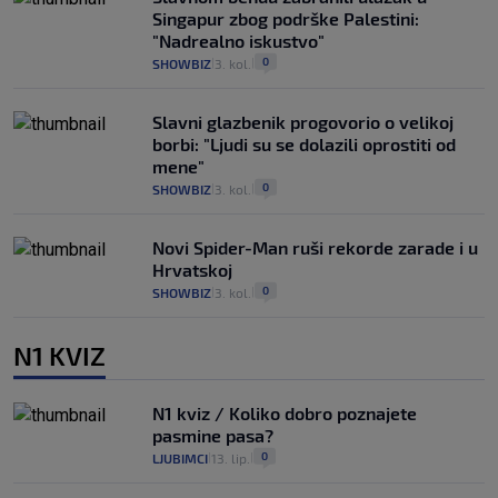
Singapur zbog podrške Palestini:
"Nadrealno iskustvo"
0
SHOWBIZ
3. kol.
|
|
Slavni glazbenik progovorio o velikoj
borbi: "Ljudi su se dolazili oprostiti od
mene"
0
SHOWBIZ
3. kol.
|
|
Novi Spider-Man ruši rekorde zarade i u
Hrvatskoj
0
SHOWBIZ
3. kol.
|
|
N1 KVIZ
N1 kviz / Koliko dobro poznajete
pasmine pasa?
0
LJUBIMCI
13. lip.
|
|