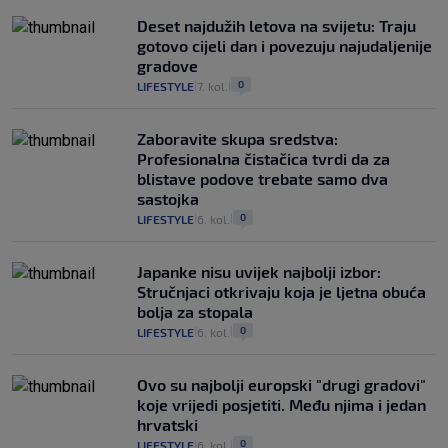
Deset najdužih letova na svijetu: Traju
gotovo cijeli dan i povezuju najudaljenije
gradove
0
LIFESTYLE
7. kol.
|
|
Zaboravite skupa sredstva:
Profesionalna čistačica tvrdi da za
blistave podove trebate samo dva
sastojka
0
LIFESTYLE
6. kol.
|
|
Japanke nisu uvijek najbolji izbor:
Stručnjaci otkrivaju koja je ljetna obuća
bolja za stopala
0
LIFESTYLE
6. kol.
|
|
Ovo su najbolji europski "drugi gradovi"
koje vrijedi posjetiti. Među njima i jedan
hrvatski
0
LIFESTYLE
6. kol.
|
|