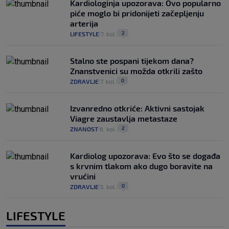
Kardiologinja upozorava: Ovo popularno
piće moglo bi pridonijeti začepljenju
arterija
2
LIFESTYLE
7. kol.
|
|
Stalno ste pospani tijekom dana?
Znanstvenici su možda otkrili zašto
0
ZDRAVLJE
7. kol.
|
|
Izvanredno otkriće: Aktivni sastojak
Viagre zaustavlja metastaze
2
ZNANOST
6. kol.
|
|
Kardiolog upozorava: Evo što se događa
s krvnim tlakom ako dugo boravite na
vrućini
0
ZDRAVLJE
5. kol.
|
|
LIFESTYLE