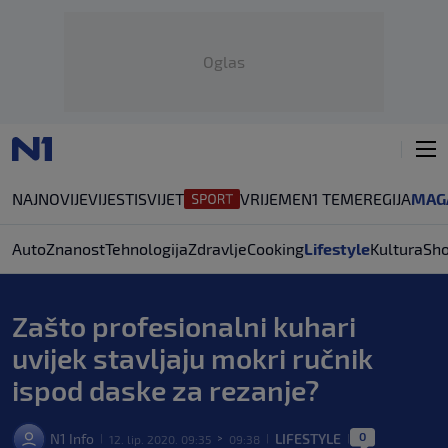
Oglas
NAJNOVIJE
VIJESTI
SVIJET
VRIJEME
N1 TEME
REGIJA
MAG
Auto
Znanost
Tehnologija
Zdravlje
Cooking
Lifestyle
Kultura
Sh
Zašto profesionalni kuhari
uvijek stavljaju mokri ručnik
ispod daske za rezanje?
0
N1 Info
LIFESTYLE
12. lip. 2020. 09:35
09:38
|
>
|
|