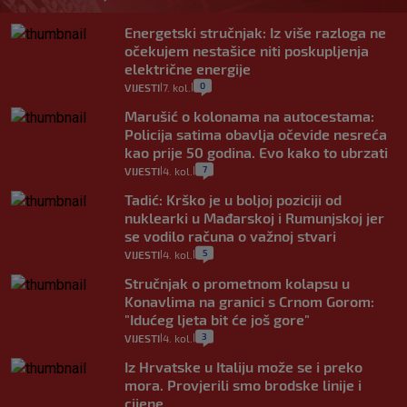
Energetski stručnjak: Iz više razloga ne
očekujem nestašice niti poskupljenja
električne energije
0
VIJESTI
7. kol.
|
|
Marušić o kolonama na autocestama:
Policija satima obavlja očevide nesreća
kao prije 50 godina. Evo kako to ubrzati
7
VIJESTI
4. kol.
|
|
Tadić: Krško je u boljoj poziciji od
nuklearki u Mađarskoj i Rumunjskoj jer
se vodilo računa o važnoj stvari
5
VIJESTI
4. kol.
|
|
Stručnjak o prometnom kolapsu u
Konavlima na granici s Crnom Gorom:
"Idućeg ljeta bit će još gore"
3
VIJESTI
4. kol.
|
|
Iz Hrvatske u Italiju može se i preko
mora. Provjerili smo brodske linije i
cijene