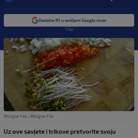
Dodajte N1 u omiljeni Google izvor
Više
Morgue File
|
Morgue File
Uz ove savjete i trikove pretvorite svoju