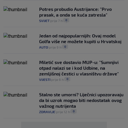
Potres probudio Austrijance: "Prvo
prasak, a onda se kuća zatresla"
0
SVIJET
prije 7 h
|
|
Jedan od najpopularnijih: Ovaj model
Golfa više ne možete kupiti u Hrvatskoj
0
AUTO
prije 9 h
|
|
Miletić sve dostavio MUP-u: "Sumnjivi
otpad nalazi se i kod Udbine, na
zemljišnoj čestici u vlasništvu države"
0
VIJESTI
prije 6 h
|
|
Stalno ste umorni? Liječnici upozoravaju
da bi uzrok mogao biti nedostatak ovog
važnog nutrijenta
0
ZDRAVLJE
prije 12 h
|
|