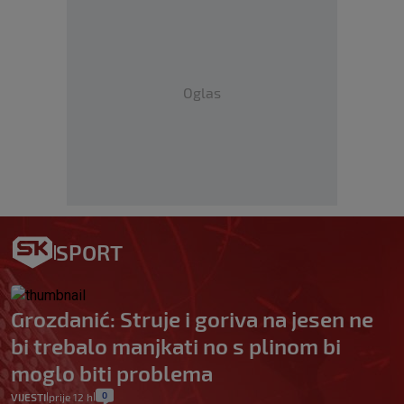
Oglas
SPORT
Grozdanić: Struje i goriva na jesen ne
bi trebalo manjkati no s plinom bi
moglo biti problema
0
VIJESTI
prije 12 h
|
|