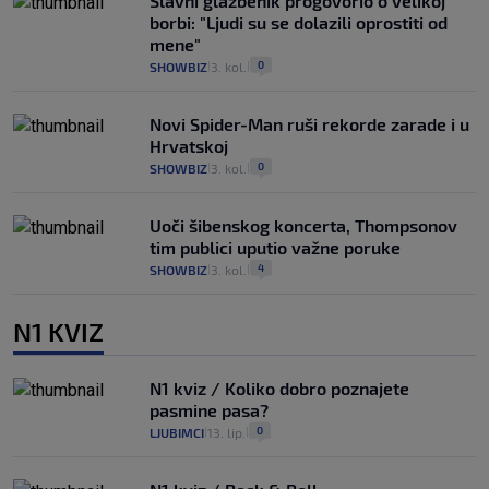
Slavni glazbenik progovorio o velikoj
borbi: "Ljudi su se dolazili oprostiti od
mene"
0
SHOWBIZ
3. kol.
|
|
Novi Spider-Man ruši rekorde zarade i u
Hrvatskoj
0
SHOWBIZ
3. kol.
|
|
Uoči šibenskog koncerta, Thompsonov
tim publici uputio važne poruke
4
SHOWBIZ
3. kol.
|
|
N1 KVIZ
N1 kviz / Koliko dobro poznajete
pasmine pasa?
0
LJUBIMCI
13. lip.
|
|