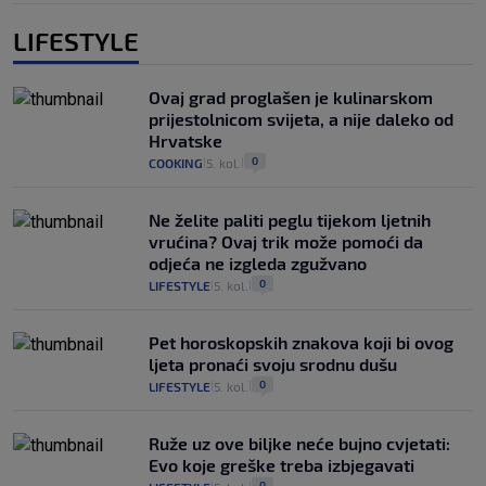
LIFESTYLE
Ovaj grad proglašen je kulinarskom
prijestolnicom svijeta, a nije daleko od
Hrvatske
0
COOKING
5. kol.
|
|
Ne želite paliti peglu tijekom ljetnih
vrućina? Ovaj trik može pomoći da
odjeća ne izgleda zgužvano
0
LIFESTYLE
5. kol.
|
|
Pet horoskopskih znakova koji bi ovog
ljeta pronaći svoju srodnu dušu
0
LIFESTYLE
5. kol.
|
|
Ruže uz ove biljke neće bujno cvjetati:
Evo koje greške treba izbjegavati
0