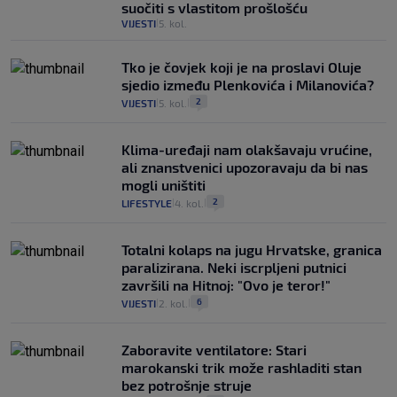
suočiti s vlastitom prošlošću
VIJESTI
5. kol.
|
Tko je čovjek koji je na proslavi Oluje
sjedio između Plenkovića i Milanovića?
2
VIJESTI
5. kol.
|
|
Klima-uređaji nam olakšavaju vrućine,
ali znanstvenici upozoravaju da bi nas
mogli uništiti
2
LIFESTYLE
4. kol.
|
|
Totalni kolaps na jugu Hrvatske, granica
paralizirana. Neki iscrpljeni putnici
završili na Hitnoj: "Ovo je teror!"
6
VIJESTI
2. kol.
|
|
Zaboravite ventilatore: Stari
marokanski trik može rashladiti stan
bez potrošnje struje