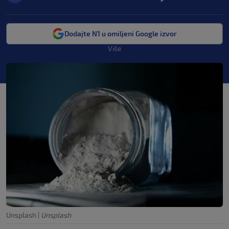
Dodajte N1 u omiljeni Google izvor
Više
Unsplash
|
Unsplash