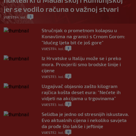
jer se vodilo računa o važnoj stvari
5
VIJESTI
4. kol.
|
|
Stručnjak o prometnom kolapsu u
Konavlima na granici s Crnom Gorom:
"Idućeg ljeta bit će još gore"
3
VIJESTI
4. kol.
|
|
Iz Hrvatske u Italiju može se i preko
mora. Provjerili smo brodske linije i
cijene
2
VIJESTI
3. kol.
|
|
Uzgajivač objasnio zašto kilogram
rajčica košta deset eura: "Nećete ih
vidjeti na akcijama u trgovinama"
7
VIJESTI
3. kol.
|
|
Selidba je jedno od stresnijih iskustava.
Evo aktualnih cijena i nekoliko savjeta
da prođe što lakše i jeftinije
0
VIJESTI
2. kol.
|
|