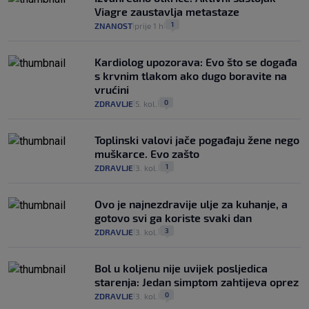
Viagre zaustavlja metastaze
1
ZNANOST
prije 1 h
|
|
Kardiolog upozorava: Evo što se događa
s krvnim tlakom ako dugo boravite na
vrućini
0
ZDRAVLJE
5. kol.
|
|
Toplinski valovi jače pogađaju žene nego
muškarce. Evo zašto
1
ZDRAVLJE
3. kol.
|
|
Ovo je najnezdravije ulje za kuhanje, a
gotovo svi ga koriste svaki dan
3
ZDRAVLJE
3. kol.
|
|
Bol u koljenu nije uvijek posljedica
starenja: Jedan simptom zahtijeva oprez
0
ZDRAVLJE
3. kol.
|
|