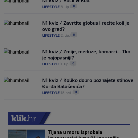
N1 kviz / Rock & Roll
0
LIFESTYLE
8. lip.
|
|
N1 kviz / Zavrtite globus i recite koji je
ovo grad?
0
LIFESTYLE
2. lip.
|
|
N1 kviz / Zmije, meduze, komarci... Tko
je najopasniji?
0
LIFESTYLE
1. lip.
|
|
N1 kviz / Koliko dobro poznajete stihove
Đorđa Balaševića?
11
LIFESTYLE
18. svi.
|
|
Tijana u moru isprobala