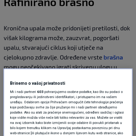
Rafinirano brašno
Kronična upala može pridonijeti pretilosti, dok
višak kilograma može, zauzvrat, pogoršati
upalu, stvarajući ciklus koji utječe na
cjelokupno zdravlje. Određene vrste
brašna
mogu neočekivano igrati skrivenu ulogu u
ovom procesu.
Brinemo o vašoj privatnosti
Mi i naši partneri
603
pohranjujemo osobne podatke, kao što su podaci o
Brašno je široko rasprostranjeno u našoj
pregledavanju ili jedinstveni identifikatori, i pristupamo im na vašem
uređaju. Odabirom opcije Prihvaćam omogućit ćete tehnologije praćenja
prehrani, od bijelog kruha i tjestenine do
koje podržavaju svrhe za čije pružanje mi i naši partneri obrađujemo
podatke. Ako su alati za praćenje onemogućeni, određeni sadržaj i oglasi
pekarskih proizvoda. Ako često pečete ili
koje vidite možda više neće biti toliko relevantni za vas. Možete se vratiti
na ovaj izbornik kako biste izmijenili svoje odabire ili povukli pristanak u
jedete puno ugljikohidrata, vjerojatno ćete biti
bilo kojem trenutku klikom na Upravljaj postavkama poveznicu pri dnu
web-stranice [ili plutajuće ikone u donjem lijevom kutu web stranice, ako
u kontaktu s puno brašna. Međutim, trebali