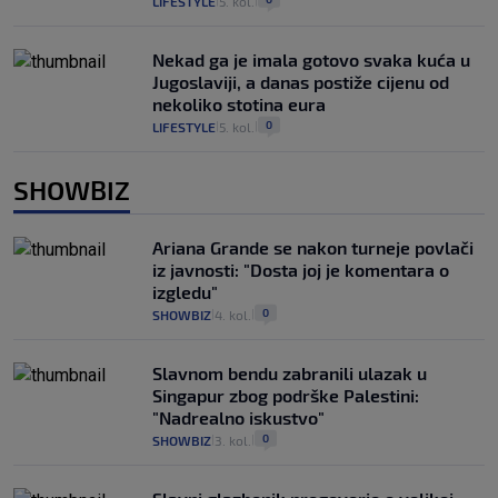
LIFESTYLE
5. kol.
|
|
Nekad ga je imala gotovo svaka kuća u
Jugoslaviji, a danas postiže cijenu od
nekoliko stotina eura
0
LIFESTYLE
5. kol.
|
|
SHOWBIZ
Ariana Grande se nakon turneje povlači
iz javnosti: "Dosta joj je komentara o
izgledu"
0
SHOWBIZ
4. kol.
|
|
Slavnom bendu zabranili ulazak u
Singapur zbog podrške Palestini:
"Nadrealno iskustvo"
0
SHOWBIZ
3. kol.
|
|