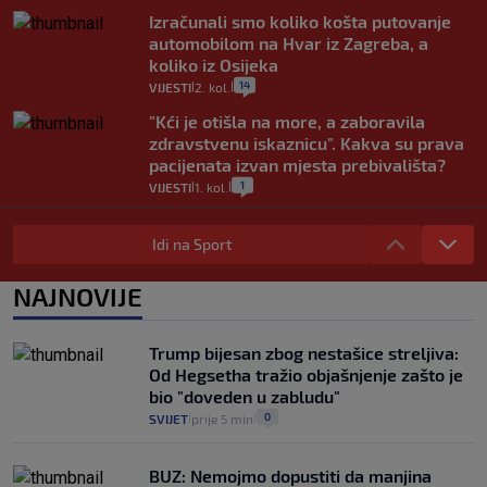
Izračunali smo koliko košta putovanje
automobilom na Hvar iz Zagreba, a
koliko iz Osijeka
14
VIJESTI
2. kol.
|
|
"Kći je otišla na more, a zaboravila
zdravstvenu iskaznicu". Kakva su prava
pacijenata izvan mjesta prebivališta?
1
VIJESTI
1. kol.
|
|
Provjerili smo "što ćemo onda" ako
Plenković na 15 dana ukine mjere: "Ne bi
Idi na Sport
se dogodilo ništa. Vlada se zaljubila u te
intervencije"
NAJNOVIJE
25
VIJESTI
30. srp.
|
|
Analitičar o Mostu: Oni su u yin-yang
Trump bijesan zbog nestašice streljiva:
poziciji i imaju drugog najpoznatijeg
Od Hegsetha tražio objašnjenje zašto je
bravara u povijesti Hrvatske
bio "doveden u zabludu"
16
VIJESTI
30. srp.
|
|
0
SVIJET
prije 5 min
|
|
BUZ: Nemojmo dopustiti da manjina