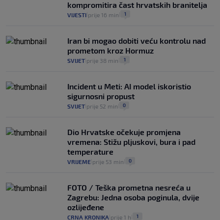
kompromitira čast hrvatskih branitelja
1
VIJESTI
prije 16 min
|
|
Iran bi mogao dobiti veću kontrolu nad
prometom kroz Hormuz
1
SVIJET
prije 38 min
|
|
Incident u Meti: AI model iskoristio
sigurnosni propust
0
SVIJET
prije 52 min
|
|
Dio Hrvatske očekuje promjena
vremena: Stižu pljuskovi, bura i pad
temperature
0
VRIJEME
prije 53 min
|
|
FOTO / Teška prometna nesreća u
Zagrebu: Jedna osoba poginula, dvije
ozlijeđene
1
CRNA KRONIKA
prije 1 h
|
|