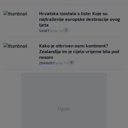
Hrvatska izostala s liste: Koje su
najtraženije europske destinacije ovog
ljeta
1
SVIJET
prije 1 h
|
|
Kako je otkriven osmi kontinent?
Zealandija im je cijelo vrijeme bila pod
nosom
0
ZNANOST
prije 1 h
|
|
Oglas