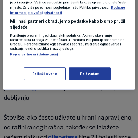
je primjenjivo]. Vaši će se odabiri primijeniti kako je opisano u dijelu Web-
biste biti oprezni s rafiniranim brašnom, jer
mjesto. Za više pojedinosti pogledajte našu Politiku privatnosti.
Dodatne
informacije o vašoj privatnosti
sadrži mnogo prerađenih sastojaka, visoko je
Mi i naši partneri obrađujemo podatke kako bismo pružili
sljedeće:
kalorično i ima malu hranjivu vrijednost.
Korištenje preciznih geolokacijskih podataka. Aktivno skeniranje
Osim toga, još jedan veliki rizik od ovog
karakteristika uređaja za identifikaciju. Pohrana i/ili pristup podacima na
uređaju. Personalizirano oglašavanje i sadržaj, mjerenje oglašavanja i
sastojka je visok šećer u krvi. Rafinirano brašno
sadržaja, uvidi u publiku i razvoj usluga.
Popis partnera (dobavljača)
ima viši glikemijski indeks od integralnog
pšeničnog brašna, što znači da brže podiže
Prikaži svrhe
Prihvaćam
razinu šećera u krvi. To može dovesti do
povećane
gladi
i žudnje te može doprinijeti
debljanju.
Štoviše, ako često uživate u hrani napravljenoj
od rafiniranog brašna, također se izlažete
većem riziku od
dijabetesa
tipa 2 i bolesti srca.