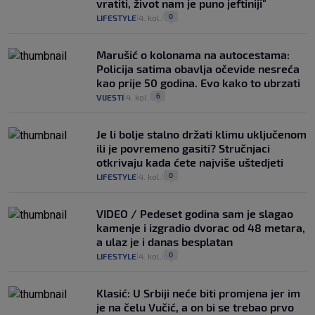
vratiti, život nam je puno jeftiniji"
0
LIFESTYLE
4. kol.
|
|
Marušić o kolonama na autocestama:
Policija satima obavlja očevide nesreća
kao prije 50 godina. Evo kako to ubrzati
6
VIJESTI
4. kol.
|
|
Je li bolje stalno držati klimu uključenom
ili je povremeno gasiti? Stručnjaci
otkrivaju kada ćete najviše uštedjeti
0
LIFESTYLE
4. kol.
|
|
VIDEO / Pedeset godina sam je slagao
kamenje i izgradio dvorac od 48 metara,
a ulaz je i danas besplatan
0
LIFESTYLE
4. kol.
|
|
Klasić: U Srbiji neće biti promjena jer im
je na čelu Vučić, a on bi se trebao prvo