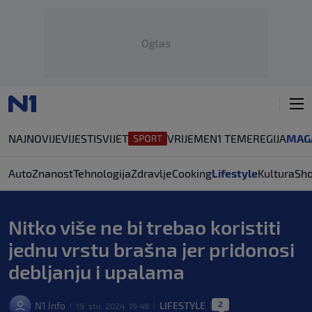
Oglas
NAJNOVIJE
VIJESTI
SVIJET
VRIJEME
N1 TEME
REGIJA
MAG
Auto
Znanost
Tehnologija
Zdravlje
Cooking
Lifestyle
Kultura
Sh
Nitko više ne bi trebao koristiti
jednu vrstu brašna jer pridonosi
debljanju i upalama
2
N1 Info
LIFESTYLE
19. stu. 2024. 19:48
|
|
|