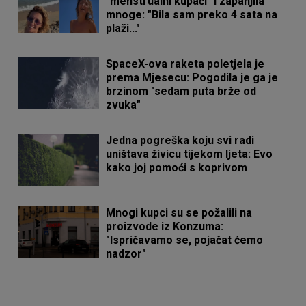
"menstrualni kupaći" i zapanjila
mnoge: "Bila sam preko 4 sata na
plaži..."
SpaceX-ova raketa poletjela je
prema Mjesecu: Pogodila je ga je
brzinom "sedam puta brže od
zvuka"
Jedna pogreška koju svi radi
uništava živicu tijekom ljeta: Evo
kako joj pomoći s koprivom
Mnogi kupci su se požalili na
proizvode iz Konzuma:
"Ispričavamo se, pojačat ćemo
nadzor"