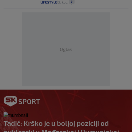
6
LIFESTYLE
3. kol.
|
|
Oglas
SPORT
Tadić: Krško je u boljoj poziciji od
nuklearki u Mađarskoj i Rumunjskoj