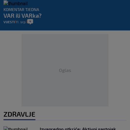
KOMENTAR TJEDNA
VAR ili VARka?
4
VIJESTI
11. srp.
|
|
Oglas
ZDRAVLJE
Izvanredno otkriće: Aktivni sastojak