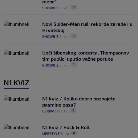
mene"
0
SHOWBIZ
3. kol.
|
|
Novi Spider-Man ruši rekorde zarade i u
Hrvatskoj
0
SHOWBIZ
3. kol.
|
|
Uoči šibenskog koncerta, Thompsonov
tim publici uputio važne poruke
4
SHOWBIZ
3. kol.
|
|
N1 KVIZ
N1 kviz / Koliko dobro poznajete
pasmine pasa?
0
LJUBIMCI
13. lip.
|
|
N1 kviz / Rock & Roll
0
LIFESTYLE
8. lip.
|
|