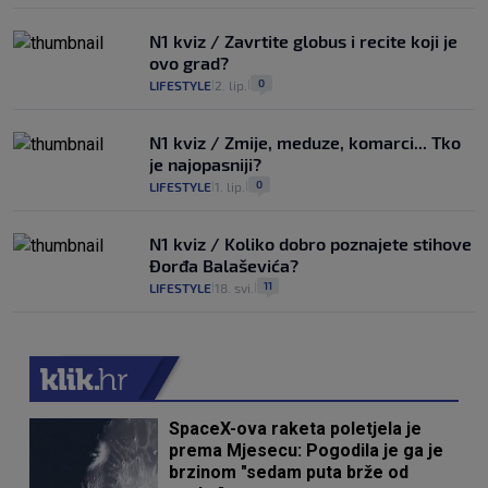
N1 kviz / Zavrtite globus i recite koji je
ovo grad?
0
LIFESTYLE
2. lip.
|
|
N1 kviz / Zmije, meduze, komarci... Tko
je najopasniji?
0
LIFESTYLE
1. lip.
|
|
N1 kviz / Koliko dobro poznajete stihove
Đorđa Balaševića?
11
LIFESTYLE
18. svi.
|
|
SpaceX-ova raketa poletjela je
prema Mjesecu: Pogodila je ga je
brzinom "sedam puta brže od