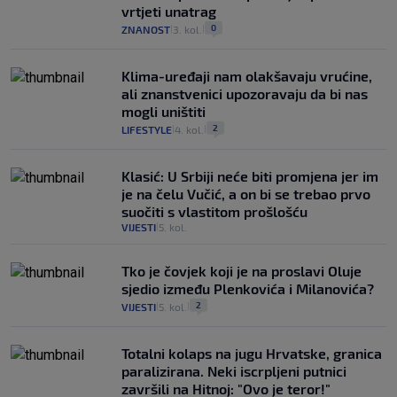
vrtjeti unatrag
0
ZNANOST
3. kol.
|
|
Klima-uređaji nam olakšavaju vrućine,
ali znanstvenici upozoravaju da bi nas
mogli uništiti
2
LIFESTYLE
4. kol.
|
|
Klasić: U Srbiji neće biti promjena jer im
je na čelu Vučić, a on bi se trebao prvo
suočiti s vlastitom prošlošću
VIJESTI
5. kol.
|
Tko je čovjek koji je na proslavi Oluje
sjedio između Plenkovića i Milanovića?
2
VIJESTI
5. kol.
|
|
Totalni kolaps na jugu Hrvatske, granica
paralizirana. Neki iscrpljeni putnici
završili na Hitnoj: "Ovo je teror!"