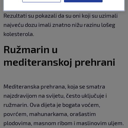
Rezultati su pokazali da su oni koji su uzimali
najveću dozu imali znatno nižu razinu lošeg
kolesterola.
Ružmarin u
mediteranskoj prehrani
Mediteranska prehrana, koja se smatra
najzdravijom na svijetu, često uključuje i
ružmarin. Ova dijeta je bogata voćem,
povrćem, mahunarkama, orašastim
plodovima, masnom ribom i maslinovim uljem.