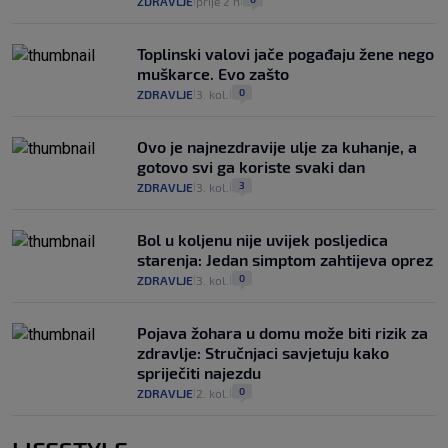
ZDRAVLJE
prije 2 h
|
|
Toplinski valovi jače pogađaju žene nego
muškarce. Evo zašto
0
ZDRAVLJE
3. kol.
|
|
Ovo je najnezdravije ulje za kuhanje, a
gotovo svi ga koriste svaki dan
3
ZDRAVLJE
3. kol.
|
|
Bol u koljenu nije uvijek posljedica
starenja: Jedan simptom zahtijeva oprez
0
ZDRAVLJE
3. kol.
|
|
Pojava žohara u domu može biti rizik za
zdravlje: Stručnjaci savjetuju kako
spriječiti najezdu
0
ZDRAVLJE
2. kol.
|
|