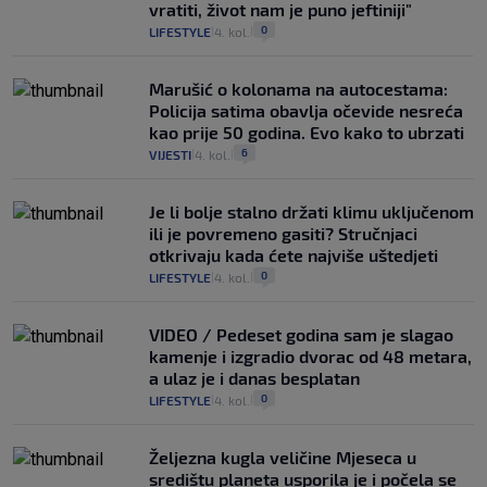
vratiti, život nam je puno jeftiniji"
0
LIFESTYLE
4. kol.
|
|
Marušić o kolonama na autocestama:
Policija satima obavlja očevide nesreća
kao prije 50 godina. Evo kako to ubrzati
6
VIJESTI
4. kol.
|
|
Je li bolje stalno držati klimu uključenom
ili je povremeno gasiti? Stručnjaci
otkrivaju kada ćete najviše uštedjeti
0
LIFESTYLE
4. kol.
|
|
VIDEO / Pedeset godina sam je slagao
kamenje i izgradio dvorac od 48 metara,
a ulaz je i danas besplatan
0
LIFESTYLE
4. kol.
|
|
Željezna kugla veličine Mjeseca u
središtu planeta usporila je i počela se