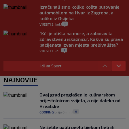
Izračunali smo koliko košta putovanje
automobilom na Hvar iz Zagreba, a
koliko iz Osijeka
14
VIJESTI
2. kol.
|
|
"Kći je otišla na more, a zaboravila
zdravstvenu iskaznicu". Kakva su prava
pacijenata izvan mjesta prebivališta?
1
VIJESTI
1. kol.
|
|
Provjerili smo "što ćemo onda" ako
Plenković na 15 dana ukine mjere: "Ne bi
Idi na Sport
se dogodilo ništa. Vlada se zaljubila u te
intervencije"
NAJNOVIJE
25
VIJESTI
30. srp.
|
|
Analitičar o Mostu: Oni su u yin-yang
Ovaj grad proglašen je kulinarskom
poziciji i imaju drugog najpoznatijeg
prijestolnicom svijeta, a nije daleko od
bravara u povijesti Hrvatske
Hrvatske
16
VIJESTI
30. srp.
|
|
0
COOKING
prije 0 min.
|
|
Ne želite paliti peglu tijekom ljetnih