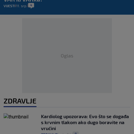
4
VIJESTI
11. srp.
|
|
Oglas
ZDRAVLJE
Kardiolog upozorava: Evo što se događa
s krvnim tlakom ako dugo boravite na
vrućini
0