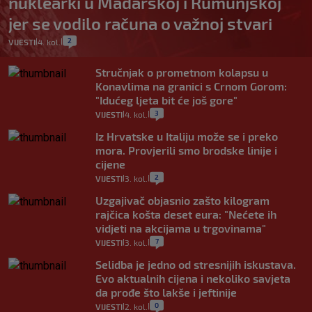
nuklearki u Mađarskoj i Rumunjskoj
jer se vodilo računa o važnoj stvari
2
VIJESTI
4. kol.
|
|
Stručnjak o prometnom kolapsu u
Konavlima na granici s Crnom Gorom:
"Idućeg ljeta bit će još gore"
3
VIJESTI
4. kol.
|
|
Iz Hrvatske u Italiju može se i preko
mora. Provjerili smo brodske linije i
cijene
2
VIJESTI
3. kol.
|
|
Uzgajivač objasnio zašto kilogram
rajčica košta deset eura: "Nećete ih
vidjeti na akcijama u trgovinama"
7
VIJESTI
3. kol.
|
|
Selidba je jedno od stresnijih iskustava.
Evo aktualnih cijena i nekoliko savjeta
da prođe što lakše i jeftinije
0
VIJESTI
2. kol.
|
|