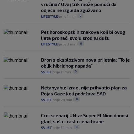
vrućina? Ovaj trik može pomoći da
odjeća ne izgleda zgužvano
0
LIFESTYLE
prije 1 min.
|
|
Pet horoskopskih znakova koji bi ovog
ljeta pronaći svoju srodnu dušu
0
LIFESTYLE
prije 3 min.
|
|
Dron s eksplozivom nova prijetnja: "To je
oblik hibridnog napada"
0
SVIJET
prije 11 min.
|
|
Netanyahu: Izrael nije prihvatio plan za
Pojas Gaze koji podržava SAD
0
SVIJET
prije 28 min.
|
|
Crni scenarij UN-a: Super El Nino donosi
glad, sušu i rast cijena hrane
0
SVIJET
prije 54 min.
|
|