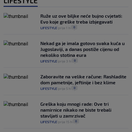
LIFESTYLE
Ruže uz ove biljke neće bujno cvjetati:
Evo koje greške treba izbjegavati
0
LIFESTYLE
prije 1 h
|
|
Nekad ga je imala gotovo svaka kuća u
Jugoslaviji, a danas postiže cijenu od
nekoliko stotina eura
0
LIFESTYLE
prije 3 h
|
|
Zaboravite na velike račune: Rashladite
dom pametnije, jeftinije i bez klime
0
LIFESTYLE
prije 5 h
|
|
Greška koju mnogi rade: Ove tri
namirnice nikako ne biste trebali
stavljati u zamrzivač
0
LIFESTYLE
prije 15 h
|
|