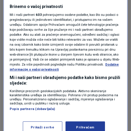
Brinemo o vašoj privatnosti
Dijetetičar
Jordan Hill
objašnjava da
Mi i naši partneri
603
pohranjujemo osobne podatke, kao što su podaci o
antioksidansi iz ružmarina mogu spriječiti
pregledavanju ili jedinstveni identifikatori, i pristupamo im na vašem
uređaju. Odabirom opcije Prihvaćam omogućit ćete tehnologije praćenja
štetnu oksidaciju LDL kolesterola, poznatog
koje podržavaju svrhe za čije pružanje mi i naši partneri obrađujemo
podatke. Ako su alati za praćenje onemogućeni, određeni sadržaj i oglasi
kao "loš" kolesterol, prenosi
Krstarica
.
koje vidite možda više neće biti toliko relevantni za vas. Možete se vratiti
na ovaj izbornik kako biste izmijenili svoje odabire ili povukli pristanak u
Znanstveno dokazane
bilo kojem trenutku klikom na Upravljaj postavkama poveznicu pri dnu
web-stranice [ili plutajuće ikone u donjem lijevom kutu web stranice, ako
je primjenjivo]. Vaši će se odabiri primijeniti kako je opisano u dijelu Web-
dobrobiti
mjesto. Za više pojedinosti pogledajte našu Politiku privatnosti.
Dodatne
informacije o vašoj privatnosti
Mi i naši partneri obrađujemo podatke kako bismo pružili
sljedeće:
Jedno je istraživanje pokazalo značajne
Korištenje preciznih geolokacijskih podataka. Aktivno skeniranje
karakteristika uređaja za identifikaciju. Pohrana i/ili pristup podacima na
rezultate kod ljudi koji su uzimali ružmarin. U
uređaju. Personalizirano oglašavanje i sadržaj, mjerenje oglašavanja i
sadržaja, uvidi u publiku i razvoj usluga.
istraživanju je sudjelovalo 48 dobrovoljaca koji
Popis partnera (dobavljača)
su tijekom četiri tjedna dnevno konzumirali
dva, pet ili deset grama mljevenog ružmarina.
Prikaži svrhe
Prihvaćam