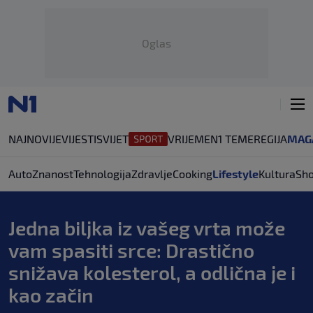
Oglas
NAJNOVIJE
VIJESTI
SVIJET
VRIJEME
N1 TEME
REGIJA
MAG
Auto
Znanost
Tehnologija
Zdravlje
Cooking
Lifestyle
Kultura
Sh
Jedna biljka iz vašeg vrta može
vam spasiti srce: Drastično
snižava kolesterol, a odlična je i
kao začin