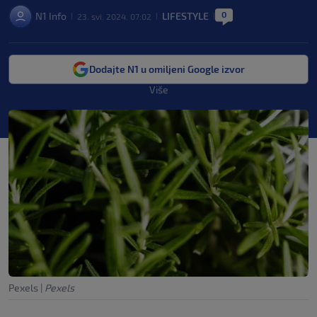
0
N1 Info
LIFESTYLE
23. svi. 2024. 07:02
|
|
|
Dodajte N1 u omiljeni Google izvor
Više
Pexels
|
Pexels