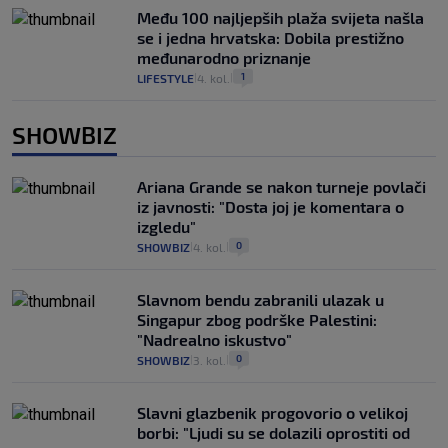
Među 100 najljepših plaža svijeta našla
se i jedna hrvatska: Dobila prestižno
međunarodno priznanje
1
LIFESTYLE
4. kol.
|
|
SHOWBIZ
Ariana Grande se nakon turneje povlači
iz javnosti: "Dosta joj je komentara o
izgledu"
0
SHOWBIZ
4. kol.
|
|
Slavnom bendu zabranili ulazak u
Singapur zbog podrške Palestini:
"Nadrealno iskustvo"
0
SHOWBIZ
3. kol.
|
|
Slavni glazbenik progovorio o velikoj
borbi: "Ljudi su se dolazili oprostiti od