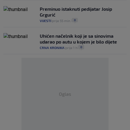
Preminuo istaknuti pedijatar Josip
Grgurić
0
VIJESTI
prije 55 min.
|
|
Uhićen načelnik koji je sa sinovima
udarao po autu u kojem je bilo dijete
0
CRNA KRONIKA
prije 1 h
|
|
Oglas