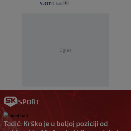
6
VIJESTI
2. kol.
|
|
Oglas
SPORT
Tadić: Krško je u boljoj poziciji od