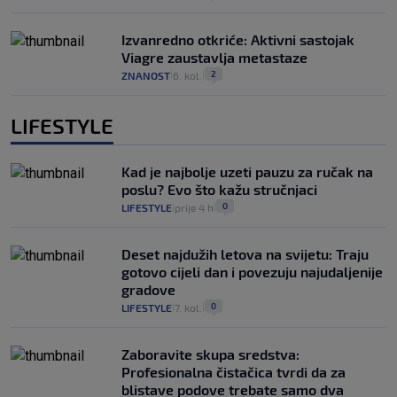
Izvanredno otkriće: Aktivni sastojak
Viagre zaustavlja metastaze
2
ZNANOST
6. kol.
|
|
LIFESTYLE
Kad je najbolje uzeti pauzu za ručak na
poslu? Evo što kažu stručnjaci
0
LIFESTYLE
prije 4 h
|
|
Deset najdužih letova na svijetu: Traju
gotovo cijeli dan i povezuju najudaljenije
gradove
0
LIFESTYLE
7. kol.
|
|
Zaboravite skupa sredstva:
Profesionalna čistačica tvrdi da za
blistave podove trebate samo dva