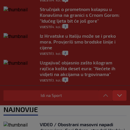
VIJESTI
4. kol.
Stručnjak o prometnom kolapsu u
Konavlima na granici s Crnom Gorom:
"Idućeg ljeta bit će još gore"
3
VIJESTI
4. kol.
|
|
Iz Hrvatske u Italiju može se i preko
mora. Provjerili smo brodske linije i
cijene
2
VIJESTI
3. kol.
|
|
Uzgajivač objasnio zašto kilogram
rajčica košta deset eura: "Nećete ih
vidjeti na akcijama u trgovinama"
8
VIJESTI
3. kol.
|
|
Selidba je jedno od stresnijih iskustava.
Evo aktualnih cijena i nekoliko savjeta
Idi na Sport
da prođe što lakše i jeftinije
0
VIJESTI
2. kol.
NAJNOVIJE
|
|
Izračunali smo koliko košta putovanje
automobilom na Hvar iz Zagreba, a
VIDEO / Obostrani masovni napadi
koliko iz Osijeka