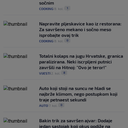
sočnim
1
COOKING
8. kol.
|
|
Napravite pljeskavice kao iz restorana:
Za savršeno mekano i sočno meso
isprobajte ovaj trik
0
COOKING
8. kol.
|
|
Totalni kolaps na jugu Hrvatske, granica
paralizirana. Neki iscrpljeni putnici
završili na Hitnoj: "Ovo je teror!"
8
VIJESTI
2. kol.
|
|
Auto koji stoji na suncu ne hladi se
najbrže klimom, nego postupkom koji
traje petnaest sekundi
0
AUTO
7. kol.
|
|
Bakin trik za savršen ajvar: Dodaje
jedan sastojak koji okus podiže na