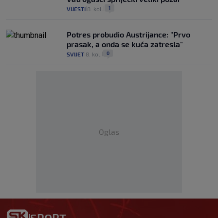
1
VIJESTI
8. kol.
|
|
Potres probudio Austrijance: "Prvo
prasak, a onda se kuća zatresla"
0
SVIJET
8. kol.
|
|
Oglas
SPORT