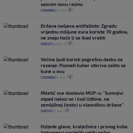
sasvim novu razinu
0
COOKING
8. kol.
|
|
Država iseljava antifašiste: Zgradu
vrijednu milijune eura koriste 70 godina,
ne znaju hoće li se ikad vratiti
0
VIJESTI
prije 2 h
|
|
Većina ljudi koristi pogrešnu dasku za
rezanje: Poznati kuhar otkriva zašto se
kune u ovu
0
COOKING
8. kol.
|
|
Miletić sve dostavio MUP-u: "Sumnjivi
otpad nalazi se i kod Udbine, na
zemljišnoj čestici u vlasništvu države"
7
VIJESTI
8. kol.
|
|
Ozljede glave, kralježnice i prsnog koša:
Vatrogasci spriječili veliki požar