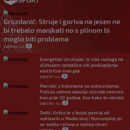
Grozdanić: Struje i goriva na jesen ne
bi trebalo manjkati no s plinom bi
moglo biti problema
0
VIJESTI
8. kol.
|
|
Energetski stručnjak: Iz više razloga ne
očekujem nestašice niti poskupljenja
električne energije
0
VIJESTI
7. kol.
|
|
Marušić o kolonama na autocestama:
Policija satima obavlja očevide nesreća
kao prije 50 godina. Evo kako to ubrzati
7
VIJESTI
4. kol.
|
|
Tadić: Krško je u boljoj poziciji od
nuklearki u Mađarskoj i Rumunjskoj jer
se vodilo računa o važnoj stvari
5
|
|