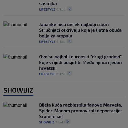
sastojka
0
LIFESTYLE
6. kol.
|
|
Japanke nisu uvijek najbolji izbor:
Stručnjaci otkrivaju koja je ljetna obuća
bolja za stopala
0
LIFESTYLE
6. kol.
|
|
Ovo su najbolji europski "drugi gradovi"
koje vrijedi posjetiti. Među njima i jedan
hrvatski
0
LIFESTYLE
6. kol.
|
|
SHOWBIZ
Bijela kuća razbjesnila fanove Marvela,
Spider-Manom promovirali deportacije:
Sramim se!
0
SHOWBIZ
7. kol.
|
|