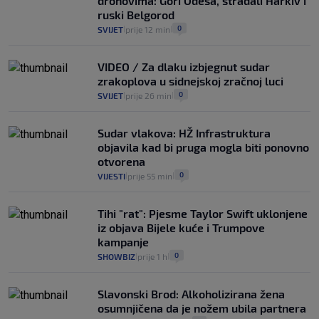
dronovima: Gori Odesa, stradali Harkiv i
14
VIJESTI
2. kol.
|
|
ruski Belgorod
0
SVIJET
prije 12 min
|
|
VIDEO / Za dlaku izbjegnut sudar
zrakoplova u sidnejskoj zračnoj luci
0
SVIJET
prije 26 min
|
|
Sudar vlakova: HŽ Infrastruktura
objavila kad bi pruga mogla biti ponovno
otvorena
0
VIJESTI
prije 55 min
|
|
Tihi "rat": Pjesme Taylor Swift uklonjene
iz objava Bijele kuće i Trumpove
kampanje
0
SHOWBIZ
prije 1 h
|
|
Slavonski Brod: Alkoholizirana žena
osumnjičena da je nožem ubila partnera