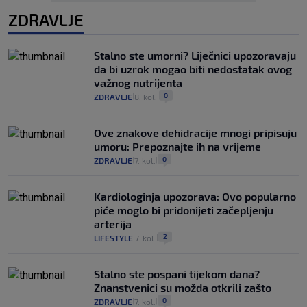
ZDRAVLJE
Stalno ste umorni? Liječnici upozoravaju
da bi uzrok mogao biti nedostatak ovog
važnog nutrijenta
0
ZDRAVLJE
8. kol.
|
|
Ove znakove dehidracije mnogi pripisuju
umoru: Prepoznajte ih na vrijeme
0
ZDRAVLJE
7. kol.
|
|
Kardiologinja upozorava: Ovo popularno
piće moglo bi pridonijeti začepljenju
arterija
2
LIFESTYLE
7. kol.
|
|
Stalno ste pospani tijekom dana?
Znanstvenici su možda otkrili zašto
0
ZDRAVLJE
7. kol.
|
|