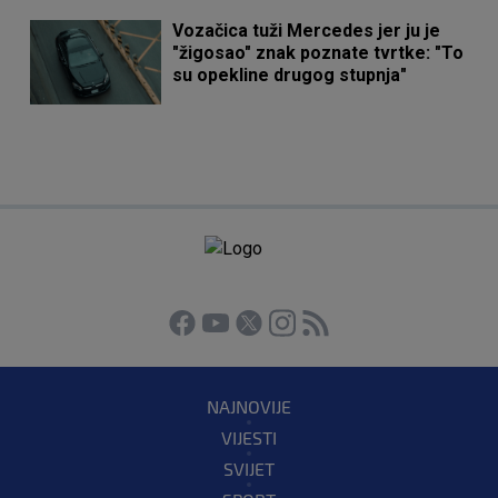
Vozačica tuži Mercedes jer ju je
"žigosao" znak poznate tvrtke: "To
su opekline drugog stupnja"
NAJNOVIJE
VIJESTI
SVIJET