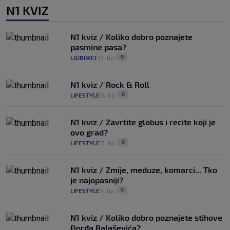
N1 KVIZ
N1 kviz / Koliko dobro poznajete
pasmine pasa?
0
LJUBIMCI
13. lip.
|
|
N1 kviz / Rock & Roll
0
LIFESTYLE
8. lip.
|
|
N1 kviz / Zavrtite globus i recite koji je
ovo grad?
0
LIFESTYLE
2. lip.
|
|
N1 kviz / Zmije, meduze, komarci... Tko
je najopasniji?
0
LIFESTYLE
1. lip.
|
|
N1 kviz / Koliko dobro poznajete stihove
Đorđa Balaševića?