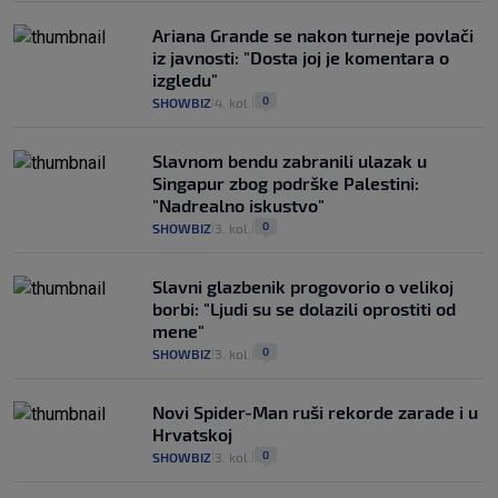
Ariana Grande se nakon turneje povlači
iz javnosti: "Dosta joj je komentara o
izgledu"
0
SHOWBIZ
4. kol.
|
|
Slavnom bendu zabranili ulazak u
Singapur zbog podrške Palestini:
"Nadrealno iskustvo"
0
SHOWBIZ
3. kol.
|
|
Slavni glazbenik progovorio o velikoj
borbi: "Ljudi su se dolazili oprostiti od
mene"
0
SHOWBIZ
3. kol.
|
|
Novi Spider-Man ruši rekorde zarade i u
Hrvatskoj
0
SHOWBIZ
3. kol.
|
|