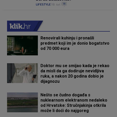
11
LIFESTYLE
18. svi.
|
|
Renovirali kuhinju i pronašli
predmet koji im je donio bogatstvo
od 70 000 eura
Doktor mu se smijao kada je rekao
da misli da ga dodiruje nevidljiva
ruka, a nakon 20 godina dobio je
dijagnozu
Nešto se čudno događa s
nuklearnom elektranom nedaleko
od Hrvatske: Stručnjakinja otkrila
može li doći do najgoreg