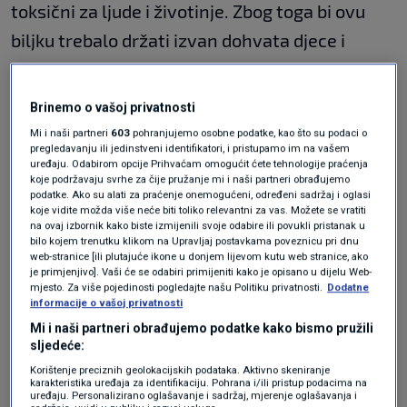
toksični za ljude i životinje. Zbog toga bi ovu
biljku trebalo držati izvan dohvata djece i
ljubimaca.
Filodendron kod ljudi može izazvati blage
Brinemo o vašoj privatnosti
simptome, uključujući oticanje usta ili
Mi i naši partneri
603
pohranjujemo osobne podatke, kao što su podaci o
pregledavanju ili jedinstveni identifikatori, i pristupamo im na vašem
probavnog trakta. No, ova je biljka puno
uređaju. Odabirom opcije Prihvaćam omogućit ćete tehnologije praćenja
koje podržavaju svrhe za čije pružanje mi i naši partneri obrađujemo
opasnija za životnije kod kojih može uzrokovati
podatke. Ako su alati za praćenje onemogućeni, određeni sadržaj i oglasi
bolove, grčeve, napadaje i oticanje. Čini se da je
koje vidite možda više neće biti toliko relevantni za vas. Možete se vratiti
na ovaj izbornik kako biste izmijenili svoje odabire ili povukli pristanak u
opasnija i otrovnija za mačke.
bilo kojem trenutku klikom na Upravljaj postavkama poveznicu pri dnu
web-stranice [ili plutajuće ikone u donjem lijevom kutu web stranice, ako
je primjenjivo]. Vaši će se odabiri primijeniti kako je opisano u dijelu Web-
Zlatni puzavac
mjesto. Za više pojedinosti pogledajte našu Politiku privatnosti.
Dodatne
informacije o vašoj privatnosti
Mi i naši partneri obrađujemo podatke kako bismo pružili
sljedeće:
Zlatni puzavac je popularna sobna biljka
Korištenje preciznih geolokacijskih podataka. Aktivno skeniranje
karakteristika uređaja za identifikaciju. Pohrana i/ili pristup podacima na
penjačica, a poznata je i pod nazivom vražji
uređaju. Personalizirano oglašavanje i sadržaj, mjerenje oglašavanja i