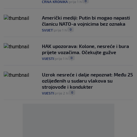
0
CRNA KRONIKA
prije 1 h
|
|
Američki mediji: Putin bi mogao napasti
članicu NATO-a vojnicima bez oznaka
0
SVIJET
prije 1 h
|
|
HAK upozorava: Kolone, nesreće i bura
prijete vozačima. Očekujte gužve
0
VIJESTI
prije 1 h
|
|
Uzrok nesreće i dalje nepoznat: Među 25
ozlijeđenih u sudaru vlakova su
strojovođe i kondukter
0
VIJESTI
prije 2 h
|
|