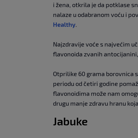
i žena, otkrila je da potklase 
nalaze u odabranom voću i povr
Healthy
.
Najzdravije voće s najvećim uč
flavonoida zvanih antocijanini,
Otprilike 60 grama borovnica s
periodu od četiri godine poma
flavonoidima može nam omogući
drugu manje zdravu hranu koja
Jabuke