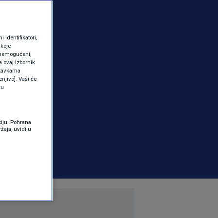
identifikatori,
 koje
 onemogućeni,
a ovaj izbornik
ostavkama
njivo]. Vaši će
ku
ciju. Pohrana
žaja, uvidi u