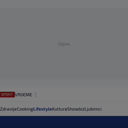
Oglas
VRIJEME
N1 TEME
Zdravlje
Cooking
Lifestyle
Kultura
Showbiz
Ljubimci
REGIJA