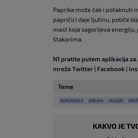
Paprika može čak i potaknuti m
papričici daje ljutinu, potiče 
mast koja sagorijeva energiju,
štakorima.
N1 pratite putem aplikacija za
mreža
Twitter
|
Facebook
|
In
Teme
BOROVNICE
JABUKA
JAGODE
KRU
KAKVO JE TV