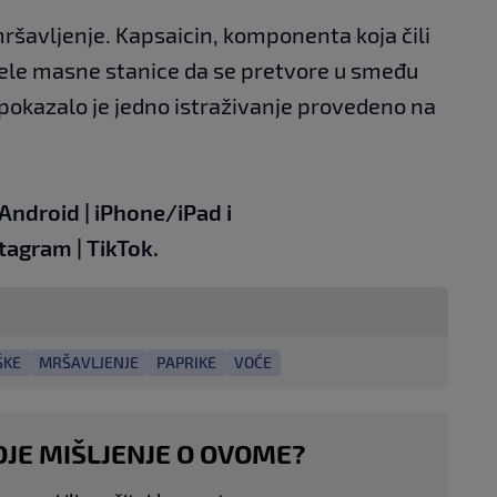
ršavljenje. Kapsaicin, komponenta koja čili
bijele masne stanice da se pretvore u smeđu
 pokazalo je jedno istraživanje provedeno na
Android
|
iPhone/iPad
i
stagram
|
TikTok
.
ŠKE
MRŠAVLJENJE
PAPRIKE
VOĆE
OJE MIŠLJENJE O OVOME?