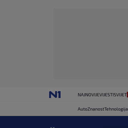
NAJNOVIJE
VIJESTI
SVIJET
Auto
Znanost
Tehnologija