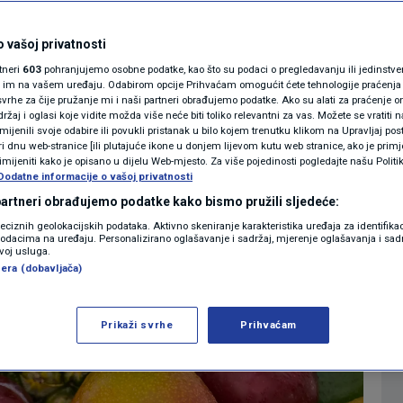
ati debljati? Ovo je
MAGAZIN
N1 KOMENTAR
 vašoj privatnosti
koje treba jesti svaki
rtneri
603
pohranjujemo osobne podatke, kao što su podaci o pregledavanju ili jedinstveni 
KOLUMNE
o im na vašem uređaju. Odabirom opcije Prihvaćam omogućit ćete tehnologije praćenja
vrhe za čije pružanje mi i naši partneri obrađujemo podatke. Ako su alati za praćenje
žaj i oglasi koje vidite možda više neće biti toliko relevantni za vas. Možete se vratiti n
N1(DIS)INFO
zmijenili svoje odabire ili povukli pristanak u bilo kojem trenutku klikom na Upravljaj p
i dnu web-stranice [ili plutajuće ikone u donjem lijevom kutu web stranice, ako je primje
0
LIFESTYLE
komentara
|
KLIMATSKE PROMJENE
rimijeniti kako je opisano u dijelu Web-mjesto. Za više pojedinosti pogledajte našu Politi
Dodatne informacije o vašoj privatnosti
FOTO
 partneri obrađujemo podatke kako bismo pružili sljedeće:
Više
reciznih geolokacijskih podataka. Aktivno skeniranje karakteristika uređaja za identifika
p podacima na uređaju. Personalizirano oglašavanje i sadržaj, mjerenje oglašavanja i sadr
VIDEO
zvoj usluga.
era (dobavljača)
Prikaži svrhe
Prihvaćam