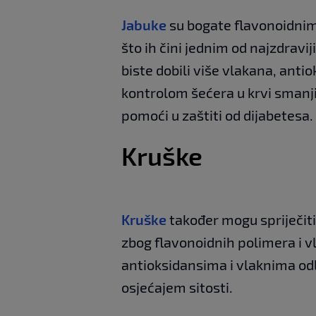
Jabuke
su bogate flavonoidnim
što ih čini jednim od najzdravi
biste dobili više vlakana, antio
kontrolom šećera u krvi smanji
pomoći u zaštiti od dijabetesa.
Kruške
Kruške
također mogu spriječiti 
zbog flavonoidnih polimera i v
antioksidansima i vlaknima od
osjećajem sitosti.