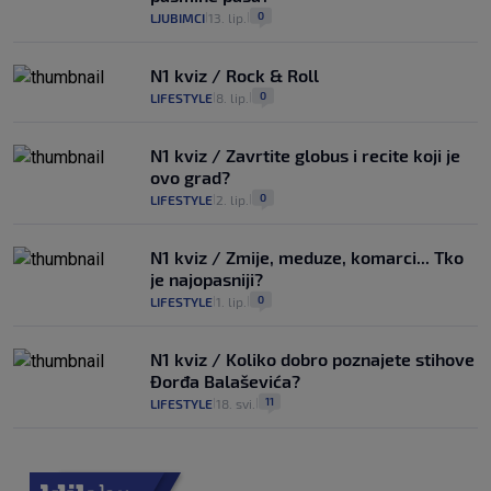
0
LJUBIMCI
13. lip.
|
|
N1 kviz / Rock & Roll
0
LIFESTYLE
8. lip.
|
|
N1 kviz / Zavrtite globus i recite koji je
ovo grad?
0
LIFESTYLE
2. lip.
|
|
N1 kviz / Zmije, meduze, komarci... Tko
je najopasniji?
0
LIFESTYLE
1. lip.
|
|
N1 kviz / Koliko dobro poznajete stihove
Đorđa Balaševića?
11
LIFESTYLE
18. svi.
|
|