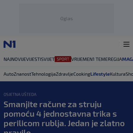
Oglas
NAJNOVIJE
VIJESTI
SVIJET
VRIJEME
N1 TEME
REGIJA
MAG
Auto
Znanost
Tehnologija
Zdravlje
Cooking
Lifestyle
Kultura
Sh
OSJETNA UŠTEDA
Smanjite račune za struju
pomoću 4 jednostavna trika s
perilicom rublja. Jedan je zlatno
pravilo