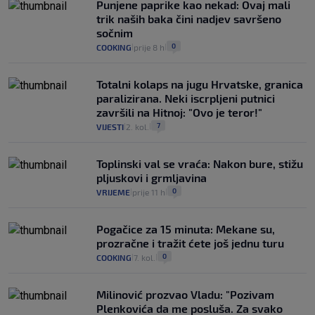
Punjene paprike kao nekad: Ovaj mali
trik naših baka čini nadjev savršeno
sočnim
0
COOKING
prije 8 h
|
|
Totalni kolaps na jugu Hrvatske, granica
paralizirana. Neki iscrpljeni putnici
završili na Hitnoj: "Ovo je teror!"
7
VIJESTI
2. kol.
|
|
Toplinski val se vraća: Nakon bure, stižu
pljuskovi i grmljavina
0
VRIJEME
prije 11 h
|
|
Pogačice za 15 minuta: Mekane su,
prozračne i tražit ćete još jednu turu
0
COOKING
7. kol.
|
|
Milinović prozvao Vladu: "Pozivam
Plenkovića da me posluša. Za svako