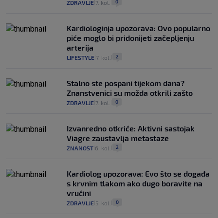
0
ZDRAVLJE
7. kol.
|
|
Kardiologinja upozorava: Ovo popularno
piće moglo bi pridonijeti začepljenju
arterija
2
LIFESTYLE
7. kol.
|
|
Stalno ste pospani tijekom dana?
Znanstvenici su možda otkrili zašto
0
ZDRAVLJE
7. kol.
|
|
Izvanredno otkriće: Aktivni sastojak
Viagre zaustavlja metastaze
2
ZNANOST
6. kol.
|
|
Kardiolog upozorava: Evo što se događa
s krvnim tlakom ako dugo boravite na
vrućini
0
ZDRAVLJE
5. kol.
|
|