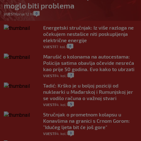
moglo biti problema
0
VIJESTI
prije 12 h
|
|
Energetski stručnjak: Iz više razloga ne
očekujem nestašice niti poskupljenja
električne energije
0
VIJESTI
7. kol.
|
|
Marušić o kolonama na autocestama:
Policija satima obavlja očevide nesreća
kao prije 50 godina. Evo kako to ubrzati
7
VIJESTI
4. kol.
|
|
Tadić: Krško je u boljoj poziciji od
nuklearki u Mađarskoj i Rumunjskoj jer
se vodilo računa o važnoj stvari
5
VIJESTI
4. kol.
|
|
Stručnjak o prometnom kolapsu u
Konavlima na granici s Crnom Gorom:
"Idućeg ljeta bit će još gore"
3
VIJESTI
4. kol.
|
|