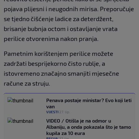
pojava plijesni i neugodnih mirisa. Preporučuje
se tjedno čišćenje ladice za deterdžent,
brisanje bubnja octom i ostavljanje vrata
perilice otvorenima nakon pranja.
Pametnim korištenjem perilice možete
zadržati besprijekorno čisto rublje, a
istovremeno značajno smanjiti mjesečne
račune za struju.
Penava postaje ministar? Evo koji leti
van
VIJESTI
27. lip.
|
VIDEO / Otišla je na odmor u
Albaniju, a onda pokazala što je tamo
kupila za 10 eura
REGIJA
27. lip.
|