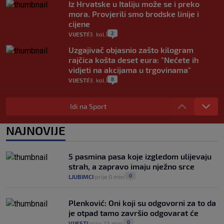
Iz Hrvatske u Italiju može se i preko
mora. Provjerili smo brodske linije i
cijene
2
VIJESTI
3. kol.
|
|
Uzgajivač objasnio zašto kilogram
rajčica košta deset eura: "Nećete ih
vidjeti na akcijama u trgovinama"
8
VIJESTI
3. kol.
|
|
Selidba je jedno od stresnijih iskustava.
Evo aktualnih cijena i nekoliko savjeta
Idi na Sport
da prođe što lakše i jeftinije
0
VIJESTI
2. kol.
NAJNOVIJE
|
|
Izračunali smo koliko košta putovanje
automobilom na Hvar iz Zagreba, a
5 pasmina pasa koje izgledom ulijevaju
koliko iz Osijeka
strah, a zapravo imaju nježno srce
14
VIJESTI
2. kol.
|
|
0
LJUBIMCI
prije 0 min
|
|
Plenković: Oni koji su odgovorni za to da
je otpad tamo završio odgovarat će
0
VIJESTI
prije 23 min
|
|