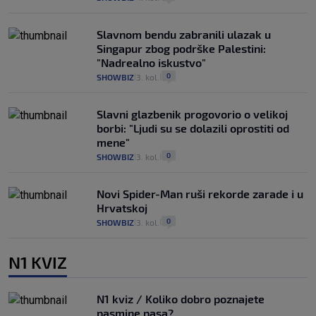
Slavnom bendu zabranili ulazak u
Singapur zbog podrške Palestini:
"Nadrealno iskustvo"
0
SHOWBIZ
3. kol.
|
|
Slavni glazbenik progovorio o velikoj
borbi: "Ljudi su se dolazili oprostiti od
mene"
0
SHOWBIZ
3. kol.
|
|
Novi Spider-Man ruši rekorde zarade i u
Hrvatskoj
0
SHOWBIZ
3. kol.
|
|
N1 KVIZ
N1 kviz / Koliko dobro poznajete
pasmine pasa?