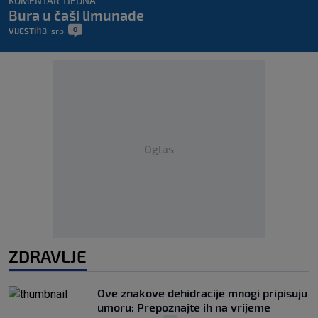
KOMENTAR TJEDNA
Bura u čaši limunade
0
VIJESTI
18. srp.
|
|
Oglas
ZDRAVLJE
Ove znakove dehidracije mnogi pripisuju
umoru: Prepoznajte ih na vrijeme