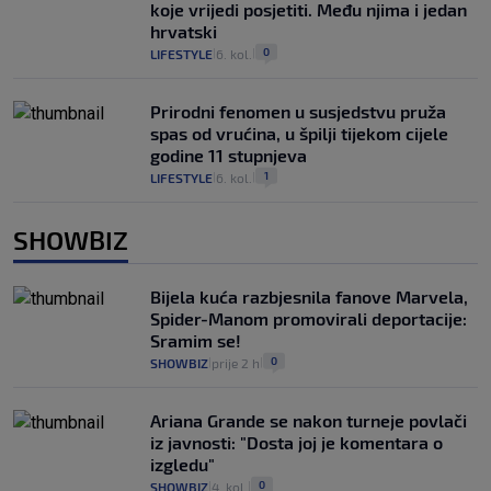
koje vrijedi posjetiti. Među njima i jedan
hrvatski
0
LIFESTYLE
6. kol.
|
|
Prirodni fenomen u susjedstvu pruža
spas od vrućina, u špilji tijekom cijele
godine 11 stupnjeva
1
LIFESTYLE
6. kol.
|
|
SHOWBIZ
Bijela kuća razbjesnila fanove Marvela,
Spider-Manom promovirali deportacije:
Sramim se!
0
SHOWBIZ
prije 2 h
|
|
Ariana Grande se nakon turneje povlači
iz javnosti: "Dosta joj je komentara o
izgledu"
0
SHOWBIZ
4. kol.
|
|