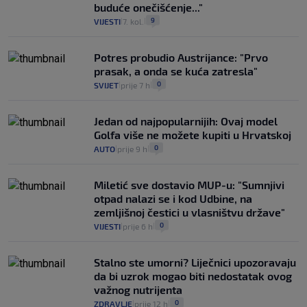
buduće onečišćenje..."
9
VIJESTI
7. kol.
|
|
Potres probudio Austrijance: "Prvo
prasak, a onda se kuća zatresla"
0
SVIJET
prije 7 h
|
|
Jedan od najpopularnijih: Ovaj model
Golfa više ne možete kupiti u Hrvatskoj
0
AUTO
prije 9 h
|
|
Miletić sve dostavio MUP-u: "Sumnjivi
otpad nalazi se i kod Udbine, na
zemljišnoj čestici u vlasništvu države"
0
VIJESTI
prije 6 h
|
|
Stalno ste umorni? Liječnici upozoravaju
da bi uzrok mogao biti nedostatak ovog
važnog nutrijenta
0
ZDRAVLJE
prije 12 h
|
|