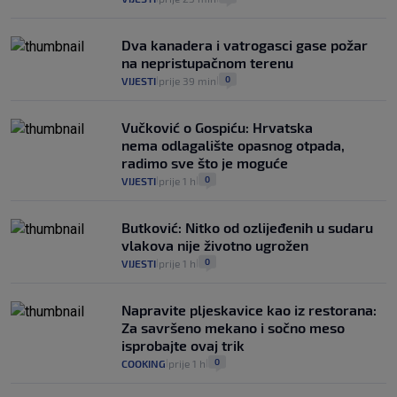
Dva kanadera i vatrogasci gase požar
na nepristupačnom terenu
0
VIJESTI
prije 39 min
|
|
Vučković o Gospiću: Hrvatska
nema odlagalište opasnog otpada,
radimo sve što je moguće
0
VIJESTI
prije 1 h
|
|
Butković: Nitko od ozlijeđenih u sudaru
vlakova nije životno ugrožen
0
VIJESTI
prije 1 h
|
|
Napravite pljeskavice kao iz restorana:
Za savršeno mekano i sočno meso
isprobajte ovaj trik
0
COOKING
prije 1 h
|
|