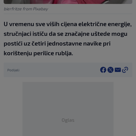
bierfritze from Pixabay
U vremenu sve viših cijena električne energije,
stručnjaci ističu da se značajne uštede mogu
postići uz četiri jednostavne navike pri
korištenju perilice rublja.
Podijeli
Oglas