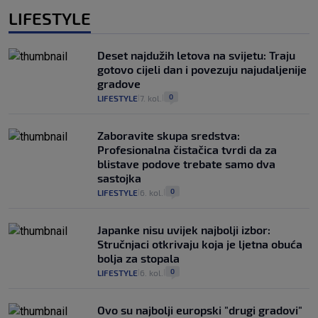
LIFESTYLE
Deset najdužih letova na svijetu: Traju
gotovo cijeli dan i povezuju najudaljenije
gradove
0
LIFESTYLE
7. kol.
|
|
Zaboravite skupa sredstva:
Profesionalna čistačica tvrdi da za
blistave podove trebate samo dva
sastojka
0
LIFESTYLE
6. kol.
|
|
Japanke nisu uvijek najbolji izbor:
Stručnjaci otkrivaju koja je ljetna obuća
bolja za stopala
0
LIFESTYLE
6. kol.
|
|
Ovo su najbolji europski "drugi gradovi"