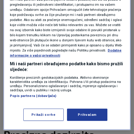
preporučuje se pranje na 20–30 °C, što može
pregledavanju ili jedinstveni identifikatori, i pristupamo im na vašem
smanjiti troškove i do 40 %. Ipak, za posteljinu i
uređaju. Odabirom opcije Prihvaćam omogućit ćete tehnologije praćenja
koje podržavaju svrhe za čije pružanje mi i naši partneri obrađujemo
ručnike savjetuje se povremeno koristiti topliju
podatke. Ako su alati za praćenje onemogućeni, određeni sadržaj i oglasi
koje vidite možda više neće biti toliko relevantni za vas. Možete se vratiti
vodu zbog higijene.
na ovaj izbornik kako biste izmijenili svoje odabire ili povukli pristanak u
bilo kojem trenutku klikom na Upravljaj postavkama poveznicu pri dnu
web-stranice [ili plutajuće ikone u donjem lijevom kutu web stranice, ako
Ne pretrpavajte perilicu
je primjenjivo]. Vaši će se odabiri primijeniti kako je opisano u dijelu Web-
mjesto. Za više pojedinosti pogledajte našu Politiku privatnosti.
Dodatne
informacije o vašoj privatnosti
Pravilno punjenje perilice ključno je za
Mi i naši partneri obrađujemo podatke kako bismo pružili
sljedeće:
učinkovit rad. Ako je pretrpana, odjeća se neće
Korištenje preciznih geolokacijskih podataka. Aktivno skeniranje
dobro oprati, a uređaj će trošiti više energije. S
karakteristika uređaja za identifikaciju. Pohrana i/ili pristup podacima na
uređaju. Personalizirano oglašavanje i sadržaj, mjerenje oglašavanja i
druge strane, vrlo male količine rublja troše
sadržaja, uvidi u publiku i razvoj usluga.
Popis partnera (dobavljača)
gotovo jednako struje i vode kao puni bubanj.
Idealno je ostaviti prostor širine jedne ruke na
Prikaži svrhe
Prihvaćam
vrhu bubnja.