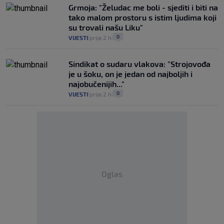
Grmoja: "Želudac me boli - sjediti i biti na
tako malom prostoru s istim ljudima koji
su trovali našu Liku"
0
VIJESTI
prije 2 h
|
|
Sindikat o sudaru vlakova: "Strojovođa
je u šoku, on je jedan od najboljih i
najobučenijih..."
0
VIJESTI
prije 2 h
|
|
Oglas