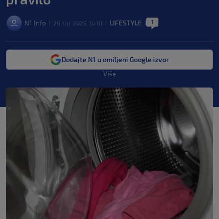
1
N1 Info
LIFESTYLE
28. lip. 2025. 14:10
|
|
|
Dodajte N1 u omiljeni Google izvor
Više