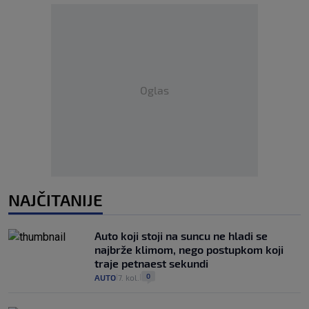
Oglas
NAJČITANIJE
Auto koji stoji na suncu ne hladi se
najbrže klimom, nego postupkom koji
traje petnaest sekundi
0
AUTO
7. kol.
|
|