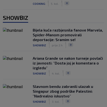
|
|
0
COOKING
5. kol.
SHOWBIZ
Bijela kuća razbjesnila fanove Marvela,
Spider-Manom promovirali
deportacije: Sramim se!
|
|
0
SHOWBIZ
prije 2 h
Ariana Grande se nakon turneje povlači
iz javnosti: "Dosta joj je komentara o
izgledu"
|
|
0
SHOWBIZ
4. kol.
Slavnom bendu zabranili ulazak u
Singapur zbog podrške Palestini:
"Nadrealno iskustvo"
|
|
0
SHOWBIZ
3. kol.