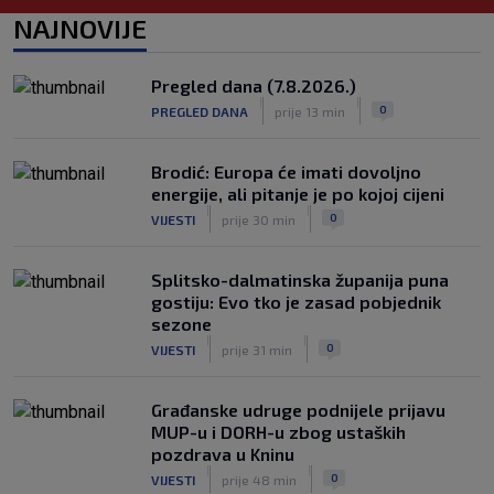
SK
prije 9 h
NAJNOVIJE
Pregled dana (7.8.2026.)
|
|
0
PREGLED DANA
prije 13 min
Brodić: Europa će imati dovoljno
energije, ali pitanje je po kojoj cijeni
|
|
0
VIJESTI
prije 30 min
Splitsko-dalmatinska županija puna
gostiju: Evo tko je zasad pobjednik
sezone
|
|
0
VIJESTI
prije 31 min
Građanske udruge podnijele prijavu
MUP-u i DORH-u zbog ustaških
pozdrava u Kninu
|
|
0
VIJESTI
prije 48 min