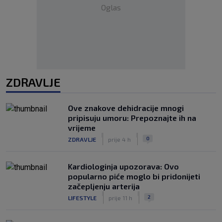
Oglas
ZDRAVLJE
Ove znakove dehidracije mnogi
pripisuju umoru: Prepoznajte ih na
vrijeme
|
|
0
ZDRAVLJE
prije 4 h
Kardiologinja upozorava: Ovo
popularno piće moglo bi pridonijeti
začepljenju arterija
|
|
2
LIFESTYLE
prije 11 h