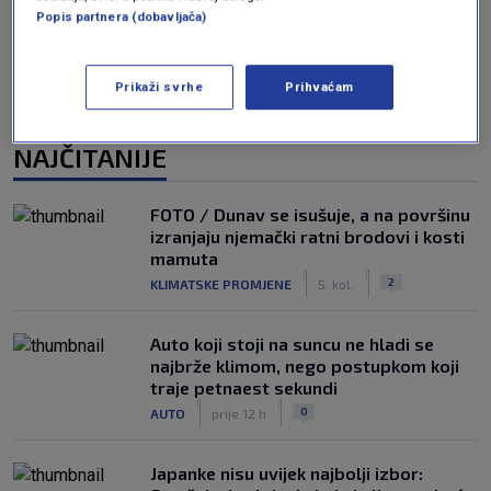
Popis partnera (dobavljača)
Prikaži svrhe
Prihvaćam
NAJČITANIJE
FOTO / Dunav se isušuje, a na površinu
izranjaju njemački ratni brodovi i kosti
mamuta
|
|
2
KLIMATSKE PROMJENE
5. kol.
Auto koji stoji na suncu ne hladi se
najbrže klimom, nego postupkom koji
traje petnaest sekundi
|
|
0
AUTO
prije 12 h
Japanke nisu uvijek najbolji izbor: