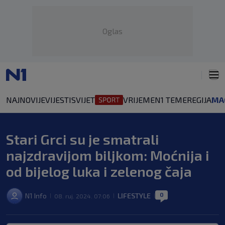
Oglas
NAJNOVIJE
VIJESTI
SVIJET
VRIJEME
N1 TEME
REGIJA
MA
Auto
Znanost
Tehnologija
Zdravlje
Cooking
Lifestyle
Kultura
Sh
Stari Grci su je smatrali
najzdravijom biljkom: Moćnija i
od bijelog luka i zelenog čaja
0
N1 Info
LIFESTYLE
08. ruj. 2024. 07:06
|
|
|