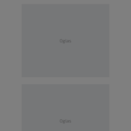
Oglas
Oglas