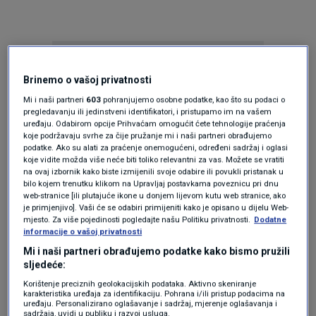
Brinemo o vašoj privatnosti
Mi i naši partneri
603
pohranjujemo osobne podatke, kao što su podaci o
pregledavanju ili jedinstveni identifikatori, i pristupamo im na vašem
uređaju. Odabirom opcije Prihvaćam omogućit ćete tehnologije praćenja
Oglas
koje podržavaju svrhe za čije pružanje mi i naši partneri obrađujemo
podatke. Ako su alati za praćenje onemogućeni, određeni sadržaj i oglasi
koje vidite možda više neće biti toliko relevantni za vas. Možete se vratiti
na ovaj izbornik kako biste izmijenili svoje odabire ili povukli pristanak u
bilo kojem trenutku klikom na Upravljaj postavkama poveznicu pri dnu
web-stranice [ili plutajuće ikone u donjem lijevom kutu web stranice, ako
je primjenjivo]. Vaši će se odabiri primijeniti kako je opisano u dijelu Web-
mjesto. Za više pojedinosti pogledajte našu Politiku privatnosti.
Dodatne
informacije o vašoj privatnosti
Mi i naši partneri obrađujemo podatke kako bismo pružili
sljedeće:
Korištenje preciznih geolokacijskih podataka. Aktivno skeniranje
karakteristika uređaja za identifikaciju. Pohrana i/ili pristup podacima na
Oglas
uređaju. Personalizirano oglašavanje i sadržaj, mjerenje oglašavanja i
sadržaja, uvidi u publiku i razvoj usluga.