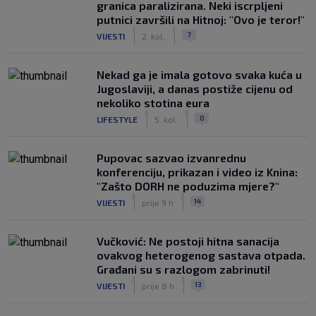
granica paralizirana. Neki iscrpljeni
putnici završili na Hitnoj: "Ovo je teror!"
|
|
7
VIJESTI
2. kol.
Nekad ga je imala gotovo svaka kuća u
Jugoslaviji, a danas postiže cijenu od
nekoliko stotina eura
|
|
0
LIFESTYLE
5. kol.
Pupovac sazvao izvanrednu
konferenciju, prikazan i video iz Knina:
"Zašto DORH ne poduzima mjere?"
|
|
14
VIJESTI
prije 9 h
Vučković: Ne postoji hitna sanacija
ovakvog heterogenog sastava otpada.
Građani su s razlogom zabrinuti!
|
|
13
VIJESTI
prije 8 h