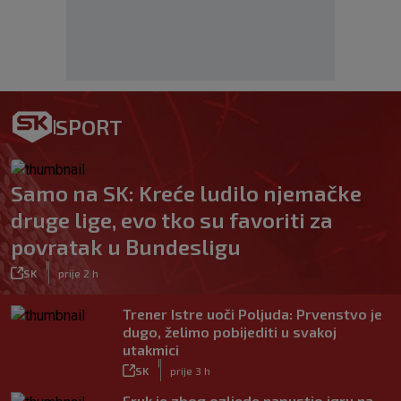
SPORT
Samo na SK: Kreće ludilo njemačke
druge lige, evo tko su favoriti za
povratak u Bundesligu
|
SK
prije 2 h
Trener Istre uoči Poljuda: Prvenstvo je
dugo, želimo pobijediti u svakoj
utakmici
|
SK
prije 3 h
Fruk je zbog ozljede napustio igru na