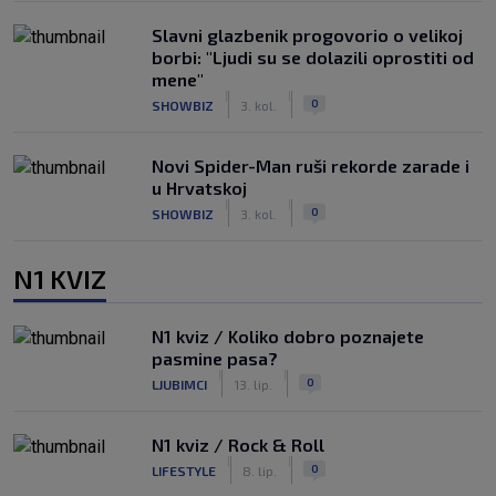
Slavni glazbenik progovorio o velikoj
borbi: "Ljudi su se dolazili oprostiti od
mene"
|
|
0
SHOWBIZ
3. kol.
Novi Spider-Man ruši rekorde zarade i
u Hrvatskoj
|
|
0
SHOWBIZ
3. kol.
N1 KVIZ
N1 kviz / Koliko dobro poznajete
pasmine pasa?
|
|
0
LJUBIMCI
13. lip.
N1 kviz / Rock & Roll
|
|
0
LIFESTYLE
8. lip.