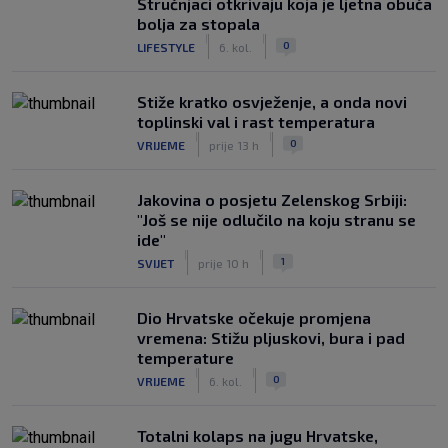
Stručnjaci otkrivaju koja je ljetna obuća
bolja za stopala
|
|
0
LIFESTYLE
6. kol.
Stiže kratko osvježenje, a onda novi
toplinski val i rast temperatura
|
|
0
VRIJEME
prije 13 h
Jakovina o posjetu Zelenskog Srbiji:
"Još se nije odlučilo na koju stranu se
ide"
|
|
1
SVIJET
prije 10 h
Dio Hrvatske očekuje promjena
vremena: Stižu pljuskovi, bura i pad
temperature
|
|
0
VRIJEME
6. kol.
Totalni kolaps na jugu Hrvatske,