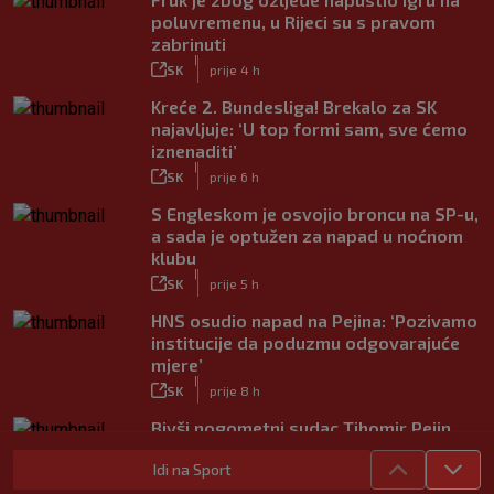
poluvremenu, u Rijeci su s pravom
zabrinuti
|
SK
prije 4 h
Kreće 2. Bundesliga! Brekalo za SK
najavljuje: ‘U top formi sam, sve ćemo
iznenaditi’
|
SK
prije 6 h
S Engleskom je osvojio broncu na SP-u,
a sada je optužen za napad u noćnom
klubu
|
SK
prije 5 h
HNS osudio napad na Pejina: ‘Pozivamo
institucije da poduzmu odgovarajuće
mjere’
|
SK
prije 8 h
Bivši nogometni sudac Tihomir Pejin
pretučen u Osijeku, policija istražuje
Idi na Sport
brutalni napad
|