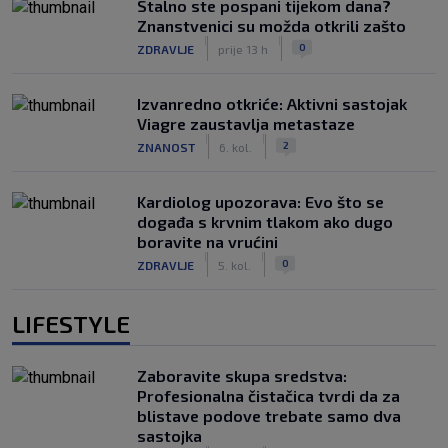
Stalno ste pospani tijekom dana?
Znanstvenici su možda otkrili zašto
|
|
0
ZDRAVLJE
prije 13 h
Izvanredno otkriće: Aktivni sastojak
Viagre zaustavlja metastaze
|
|
2
ZNANOST
6. kol.
Kardiolog upozorava: Evo što se
događa s krvnim tlakom ako dugo
boravite na vrućini
|
|
0
ZDRAVLJE
5. kol.
LIFESTYLE
Zaboravite skupa sredstva:
Profesionalna čistačica tvrdi da za
blistave podove trebate samo dva
sastojka