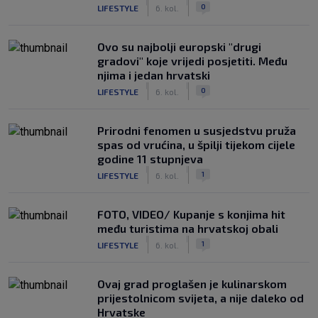
|
|
0
LIFESTYLE
6. kol.
Ovo su najbolji europski "drugi
gradovi" koje vrijedi posjetiti. Među
njima i jedan hrvatski
|
|
0
LIFESTYLE
6. kol.
Prirodni fenomen u susjedstvu pruža
spas od vrućina, u špilji tijekom cijele
godine 11 stupnjeva
|
|
1
LIFESTYLE
6. kol.
FOTO, VIDEO/ Kupanje s konjima hit
među turistima na hrvatskoj obali
|
|
1
LIFESTYLE
6. kol.
Ovaj grad proglašen je kulinarskom
prijestolnicom svijeta, a nije daleko od
Hrvatske