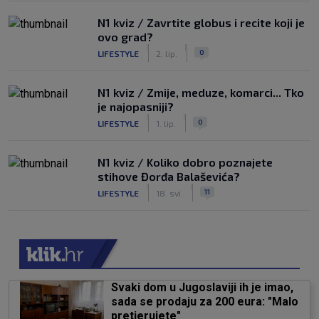
N1 kviz / Zavrtite globus i recite koji je
ovo grad?
|
|
0
LIFESTYLE
2. lip.
N1 kviz / Zmije, meduze, komarci... Tko
je najopasniji?
|
|
0
LIFESTYLE
1. lip.
N1 kviz / Koliko dobro poznajete
stihove Đorđa Balaševića?
|
|
11
LIFESTYLE
18. svi.
Svaki dom u Jugoslaviji ih je imao,
sada se prodaju za 200 eura: "Malo
pretjerujete"