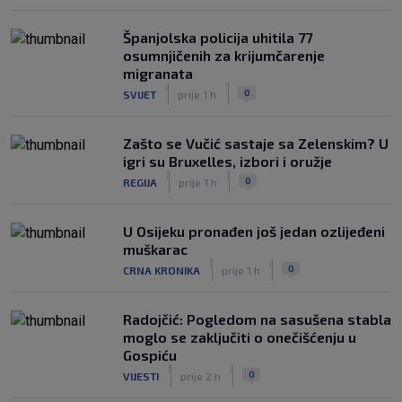
Španjolska policija uhitila 77
osumnjičenih za krijumčarenje
migranata
|
|
0
SVIJET
prije 1 h
Zašto se Vučić sastaje sa Zelenskim? U
igri su Bruxelles, izbori i oružje
|
|
0
REGIJA
prije 1 h
U Osijeku pronađen još jedan ozlijeđeni
muškarac
|
|
0
CRNA KRONIKA
prije 1 h
Radojčić: Pogledom na sasušena stabla
moglo se zaključiti o onečišćenju u
Gospiću
|
|
0
VIJESTI
prije 2 h