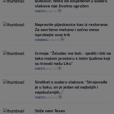
Butković: Nitko od ozlijeđenih u sudaru
vlakova nije životno ugrožen
0
VIJESTI
prije 1 h
|
|
Napravite pljeskavice kao iz restorana:
Za savršeno mekano i sočno meso
isprobajte ovaj trik
0
COOKING
prije 1 h
|
|
Grmoja: "Želudac me boli - sjediti i biti na
tako malom prostoru s istim ljudima koji
su trovali našu Liku"
0
VIJESTI
prije 1 h
|
|
Sindikat o sudaru vlakova: "Strojovođa
je u šoku, on je jedan od najboljih i
najobučenijih..."
0
VIJESTI
prije 2 h
|
|
Stiže nam Texas