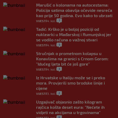
Marušić o kolonama na autocestama:
Policija satima obavlja očevide nesreća
kao prije 50 godina. Evo kako to ubrzati
7
VIJESTI
4. kol.
|
|
Tadić: Krško je u boljoj poziciji od
nuklearki u Mađarskoj i Rumunjskoj jer
se vodilo računa o važnoj stvari
5
VIJESTI
4. kol.
|
|
Stručnjak o prometnom kolapsu u
Konavlima na granici s Crnom Gorom:
"Idućeg ljeta bit će još gore"
3
VIJESTI
4. kol.
|
|
Iz Hrvatske u Italiju može se i preko
mora. Provjerili smo brodske linije i
cijene
2
VIJESTI
3. kol.
|
|
Uzgajivač objasnio zašto kilogram
rajčica košta deset eura: "Nećete ih
vidjeti na akcijama u trgovinama"
8
VIJESTI
3. kol.
|
|