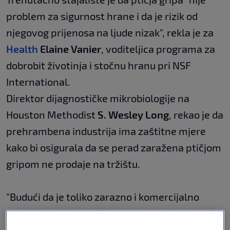
problem za sigurnost hrane i da je rizik od
njegovog prijenosa na ljude nizak", rekla je za
Health
Elaine Vanier
, voditeljica programa za
dobrobit životinja i stočnu hranu pri NSF
International.
Direktor dijagnostičke mikrobiologije na
Houston Methodist
S. Wesley Long
, rekao je da
prehrambena industrija ima zaštitne mjere
kako bi osigurala da se perad zaražena ptičjom
gripom ne prodaje na tržištu.
"Budući da je toliko zarazno i ​​komercijalno
pogubno za komercijalnu perad kada se otkrije
zaražena ptica, cijela se jata moraju uništiti",