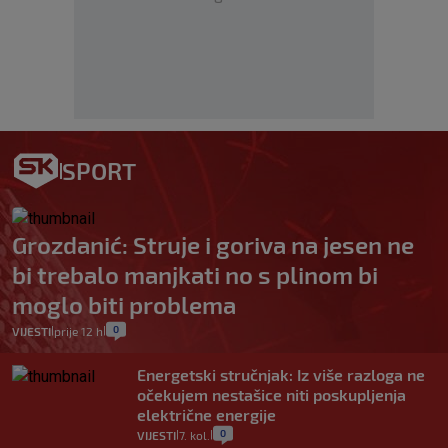
SPORT
Grozdanić: Struje i goriva na jesen ne
bi trebalo manjkati no s plinom bi
moglo biti problema
0
VIJESTI
prije 12 h
|
|
Energetski stručnjak: Iz više razloga ne
očekujem nestašice niti poskupljenja
električne energije
0
VIJESTI
7. kol.
|
|