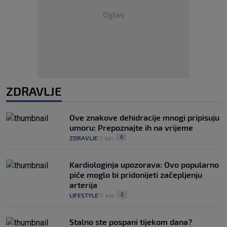
Oglas
ZDRAVLJE
Ove znakove dehidracije mnogi pripisuju
umoru: Prepoznajte ih na vrijeme
0
ZDRAVLJE
7. kol.
|
|
Kardiologinja upozorava: Ovo popularno
piće moglo bi pridonijeti začepljenju
arterija
2
LIFESTYLE
7. kol.
|
|
Stalno ste pospani tijekom dana?