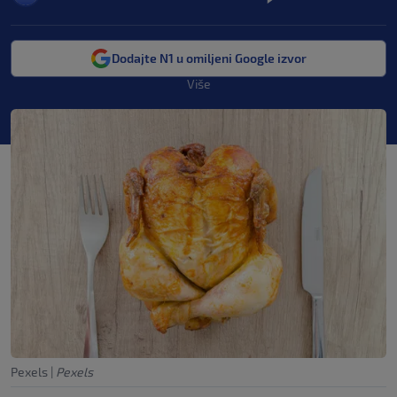
Dodajte N1 u omiljeni Google izvor
Više
Pexels
|
Pexels