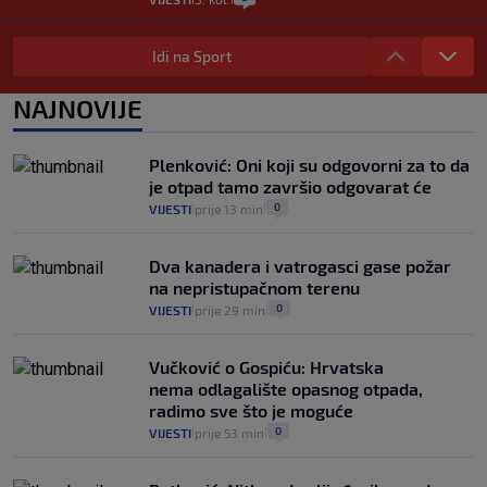
Selidba je jedno od stresnijih iskustava.
Evo aktualnih cijena i nekoliko savjeta
Idi na Sport
da prođe što lakše i jeftinije
0
VIJESTI
2. kol.
NAJNOVIJE
|
|
Izračunali smo koliko košta putovanje
automobilom na Hvar iz Zagreba, a
Plenković: Oni koji su odgovorni za to da
koliko iz Osijeka
je otpad tamo završio odgovarat će
14
VIJESTI
2. kol.
|
|
0
VIJESTI
prije 13 min
|
|
Dva kanadera i vatrogasci gase požar
na nepristupačnom terenu
0
VIJESTI
prije 29 min
|
|
Vučković o Gospiću: Hrvatska
nema odlagalište opasnog otpada,
radimo sve što je moguće
0
VIJESTI
prije 53 min
|
|