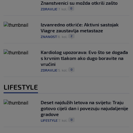
Znanstvenici su možda otkrili zašto
0
ZDRAVLJE
7. kol.
|
|
Izvanredno otkriće: Aktivni sastojak
Viagre zaustavlja metastaze
2
ZNANOST
6. kol.
|
|
Kardiolog upozorava: Evo što se događa
s krvnim tlakom ako dugo boravite na
vrućini
0
ZDRAVLJE
5. kol.
|
|
LIFESTYLE
Deset najdužih letova na svijetu: Traju
gotovo cijeli dan i povezuju najudaljenije
gradove
0
LIFESTYLE
7. kol.
|
|