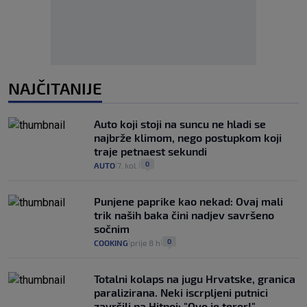
NAJČITANIJE
Auto koji stoji na suncu ne hladi se
najbrže klimom, nego postupkom koji
traje petnaest sekundi
0
AUTO
7. kol.
|
|
Punjene paprike kao nekad: Ovaj mali
trik naših baka čini nadjev savršeno
sočnim
0
COOKING
prije 8 h
|
|
Totalni kolaps na jugu Hrvatske, granica
paralizirana. Neki iscrpljeni putnici
završili na Hitnoj: "Ovo je teror!"