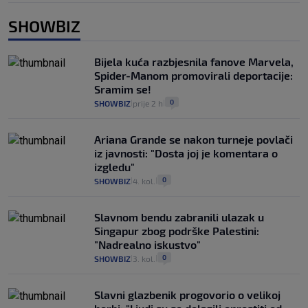
SHOWBIZ
Bijela kuća razbjesnila fanove Marvela,
Spider-Manom promovirali deportacije:
Sramim se!
0
SHOWBIZ
prije 2 h
|
|
Ariana Grande se nakon turneje povlači
iz javnosti: "Dosta joj je komentara o
izgledu"
0
SHOWBIZ
4. kol.
|
|
Slavnom bendu zabranili ulazak u
Singapur zbog podrške Palestini:
"Nadrealno iskustvo"
0
SHOWBIZ
3. kol.
|
|
Slavni glazbenik progovorio o velikoj