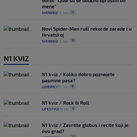
borbi: "Ljudi su se dolazili oprostiti od
mene"
0
SHOWBIZ
3. kol.
|
|
Novi Spider-Man ruši rekorde zarade i u
Hrvatskoj
0
SHOWBIZ
3. kol.
|
|
N1 KVIZ
N1 kviz / Koliko dobro poznajete
pasmine pasa?
0
LJUBIMCI
13. lip.
|
|
N1 kviz / Rock & Roll
0
LIFESTYLE
8. lip.
|
|
N1 kviz / Zavrtite globus i recite koji je
ovo grad?
0