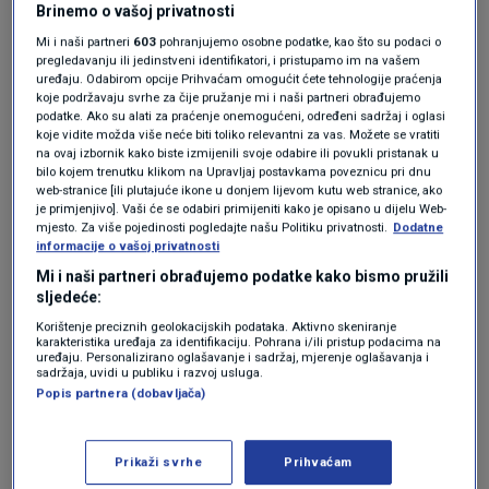
Brinemo o vašoj privatnosti
rekao je Long. "Ta perad se ne prodaje."
Mi i naši partneri
603
pohranjujemo osobne podatke, kao što su podaci o
pregledavanju ili jedinstveni identifikatori, i pristupamo im na vašem
uređaju. Odabirom opcije Prihvaćam omogućit ćete tehnologije praćenja
koje podržavaju svrhe za čije pružanje mi i naši partneri obrađujemo
Ministarstvo poljoprivrede SAD-a (USDA)
podatke. Ako su alati za praćenje onemogućeni, određeni sadržaj i oglasi
također je naložilo da mliječne krave budu
koje vidite možda više neće biti toliko relevantni za vas. Možete se vratiti
na ovaj izbornik kako biste izmijenili svoje odabire ili povukli pristanak u
negativne na influencu A u akreditiranom
bilo kojem trenutku klikom na Upravljaj postavkama poveznicu pri dnu
web-stranice [ili plutajuće ikone u donjem lijevom kutu web stranice, ako
laboratoriju prije slanja preko državne granice.
je primjenjivo]. Vaši će se odabiri primijeniti kako je opisano u dijelu Web-
mjesto. Za više pojedinosti pogledajte našu Politiku privatnosti.
Dodatne
informacije o vašoj privatnosti
Čak i ako je virus dospio u vaša jaja ili govedinu,
Mi i naši partneri obrađujemo podatke kako bismo pružili
sljedeće:
Long je rekao da bi "normalna temperatura
Korištenje preciznih geolokacijskih podataka. Aktivno skeniranje
karakteristika uređaja za identifikaciju. Pohrana i/ili pristup podacima na
kuhanja", ili zagrijavanje hrane na najmanje
uređaju. Personalizirano oglašavanje i sadržaj, mjerenje oglašavanja i
sadržaja, uvidi u publiku i razvoj usluga.
165 stupnjeva, "uništila virus kao i bakterije
Popis partnera (dobavljača)
koje uzrokuju bolesti koje su daleko češće,
poput salmonele."
Prikaži svrhe
Prihvaćam