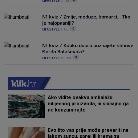
LIFESTYLE
2. lip.
|
|
N1 kviz / Zmije, meduze, komarci... Tko
je najopasniji?
0
LIFESTYLE
1. lip.
|
|
N1 kviz / Koliko dobro poznajete stihove
Đorđa Balaševića?
11
LIFESTYLE
18. svi.
|
|
Ako vidite ovakvu ambalažu
mliječnog proizvoda, ni slučajno ga
ne konzumirajte
Evo što vas prije može prevariti na
jakom suncu, sprej ili krema za