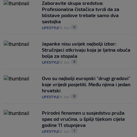
Zaboravite skupa sredstva:
Profesionalna čistačica tvrdi da za
blistave podove trebate samo dva
sastojka
0
LIFESTYLE
6. kol.
|
|
Japanke nisu uvijek najbolji izbor:
Stručnjaci otkrivaju koja je ljetna obuća
bolja za stopala
0
LIFESTYLE
6. kol.
|
|
Ovo su najbolji europski "drugi gradovi"
koje vrijedi posjetiti. Među njima i jedan
hrvatski
0
LIFESTYLE
6. kol.
|
|
Prirodni fenomen u susjedstvu pruža
spas od vrućina, u špilji tijekom cijele
godine 11 stupnjeva
1
LIFESTYLE
6. kol.
|
|