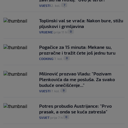
7
VIJESTI
2. kol.
|
|
Toplinski val se vraća: Nakon bure, stižu
pljuskovi i grmljavina
0
VRIJEME
prije 11 h
|
|
Pogačice za 15 minuta: Mekane su,
prozračne i tražit ćete još jednu turu
0
COOKING
7. kol.
|
|
Milinović prozvao Vladu: "Pozivam
Plenkovića da me posluša. Za svako
buduće onečišćenje..."
9
VIJESTI
7. kol.
|
|
Potres probudio Austrijance: "Prvo
prasak, a onda se kuća zatresla"
0
SVIJET
prije 7 h
|
|