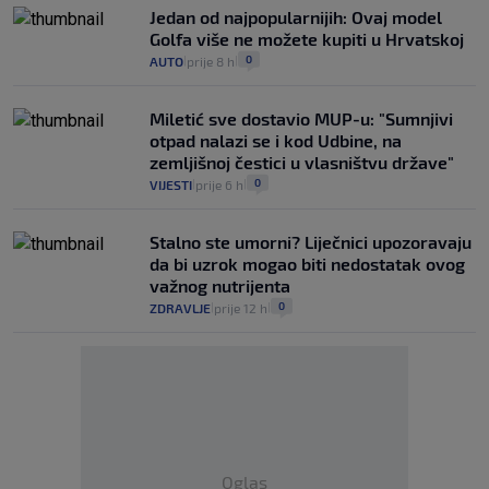
Jedan od najpopularnijih: Ovaj model
Golfa više ne možete kupiti u Hrvatskoj
0
AUTO
prije 8 h
|
|
Miletić sve dostavio MUP-u: "Sumnjivi
otpad nalazi se i kod Udbine, na
zemljišnoj čestici u vlasništvu države"
0
VIJESTI
prije 6 h
|
|
Stalno ste umorni? Liječnici upozoravaju
da bi uzrok mogao biti nedostatak ovog
važnog nutrijenta
0
ZDRAVLJE
prije 12 h
|
|
Oglas