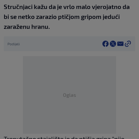
Stručnjaci kažu da je vrlo malo vjerojatno da
bi se netko zarazio ptičjom gripom jedući
zaraženu hranu.
Podijeli
Oglas
Trenutačno stajalište je da ptičja gripa "nije