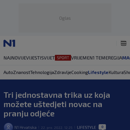
Oglas
NAJNOVIJE
VIJESTI
SVIJET
VRIJEME
N1 TEME
REGIJA
MA
Auto
Znanost
Tehnologija
Zdravlje
Cooking
Lifestyle
Kultura
Sh
Tri jednostavna trika uz koja
možete uštedjeti novac na
pranju odjeće
0
N1 Hrvatska
LIFESTYLE
22. pro. 2022. 12:25
|
|
|