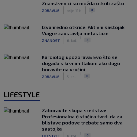
Znanstvenici su možda otkrili zašto
|
|
0
ZDRAVLJE
prije 11 h
Izvanredno otkriće: Aktivni sastojak
Viagre zaustavlja metastaze
|
|
2
ZNANOST
6. kol.
Kardiolog upozorava: Evo što se
događa s krvnim tlakom ako dugo
boravite na vrućini
|
|
0
ZDRAVLJE
5. kol.
LIFESTYLE
Zaboravite skupa sredstva:
Profesionalna čistačica tvrdi da za
blistave podove trebate samo dva
sastojka
|
|
0
LIFESTYLE
6. kol.