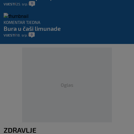
11
VIJESTI
25. srp.
|
|
KOMENTAR TJEDNA
Bura u čaši limunade
0
VIJESTI
18. srp.
|
|
Oglas
ZDRAVLJE