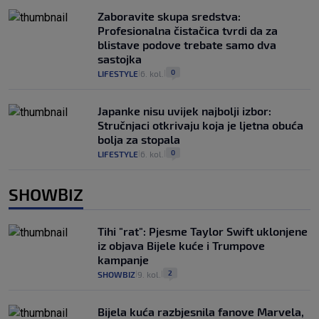
Zaboravite skupa sredstva:
Profesionalna čistačica tvrdi da za
blistave podove trebate samo dva
sastojka
0
LIFESTYLE
6. kol.
|
|
Japanke nisu uvijek najbolji izbor:
Stručnjaci otkrivaju koja je ljetna obuća
bolja za stopala
0
LIFESTYLE
6. kol.
|
|
SHOWBIZ
Tihi "rat": Pjesme Taylor Swift uklonjene
iz objava Bijele kuće i Trumpove
kampanje
2
SHOWBIZ
9. kol.
|
|
Bijela kuća razbjesnila fanove Marvela,