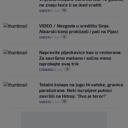
ne znaju hoće li se ikad vratiti
14
VIJESTI
9. kol.
|
|
VIDEO / Nezgoda u središtu Sinja:
Alkarski konji proklizali i pali na Pijaci
9
VIJESTI
9. kol.
|
|
Napravite pljeskavice kao iz restorana:
Za savršeno mekano i sočno meso
isprobajte ovaj trik
0
COOKING
8. kol.
|
|
Totalni kolaps na jugu Hrvatske, granica
paralizirana. Neki iscrpljeni putnici
završili na Hitnoj: "Ovo je teror!"
10
VIJESTI
2. kol.
|
|