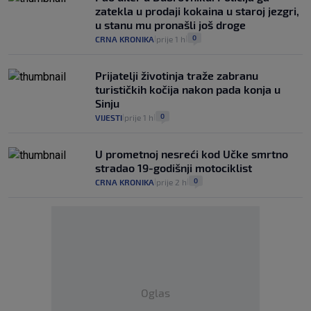
zatekla u prodaji kokaina u staroj jezgri,
u stanu mu pronašli još droge
0
CRNA KRONIKA
prije 1 h
|
|
Prijatelji životinja traže zabranu
turističkih kočija nakon pada konja u
Sinju
0
VIJESTI
prije 1 h
|
|
U prometnoj nesreći kod Učke smrtno
stradao 19-godišnji motociklist
0
CRNA KRONIKA
prije 2 h
|
|
Oglas