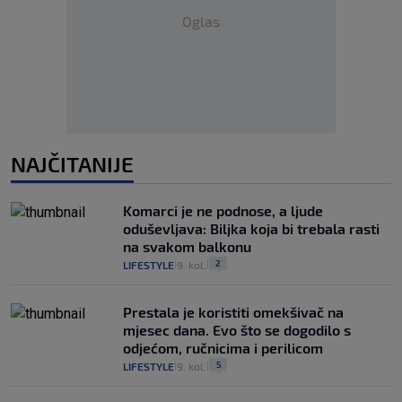
Oglas
NAJČITANIJE
Komarci je ne podnose, a ljude
oduševljava: Biljka koja bi trebala rasti
na svakom balkonu
2
LIFESTYLE
9. kol.
|
|
Prestala je koristiti omekšivač na
mjesec dana. Evo što se dogodilo s
odjećom, ručnicima i perilicom
5
LIFESTYLE
9. kol.
|
|