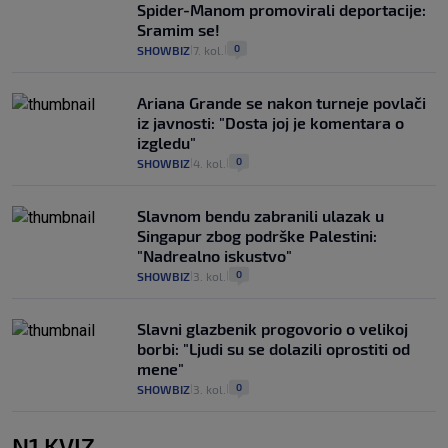
Spider-Manom promovirali deportacije:
Sramim se!
0
SHOWBIZ
7. kol.
|
|
Ariana Grande se nakon turneje povlači
iz javnosti: "Dosta joj je komentara o
izgledu"
0
SHOWBIZ
4. kol.
|
|
Slavnom bendu zabranili ulazak u
Singapur zbog podrške Palestini:
"Nadrealno iskustvo"
0
SHOWBIZ
3. kol.
|
|
Slavni glazbenik progovorio o velikoj
borbi: "Ljudi su se dolazili oprostiti od
mene"
0
SHOWBIZ
3. kol.
|
|
N1 KVIZ