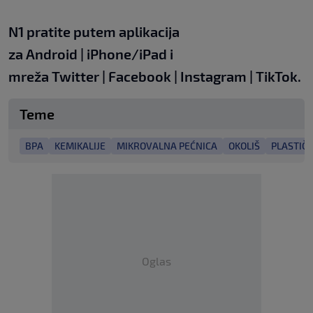
N1 pratite putem aplikacija
za
Android
|
iPhone/iPad
i
mreža
Twitter
|
Facebook
|
Instagram
|
TikTok.
Teme
BPA
KEMIKALIJE
MIKROVALNA PEĆNICA
OKOLIŠ
PLASTIČ
Oglas