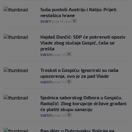
Suša pustoši Austriju i Italiju: Prijeti
nestašica hrane
0
SVIJET
prije 14 min
|
|
Hajdaš Dončić: SDP će pokrenuti opoziv
Vlade zbog slučaja Gospić, čaša se
prelila
0
VIJESTI
prije 1 h
|
|
Troskot o Gospiću: Ignorirali su naša
upozorenja, ovo je za pad Vlade
0
VIJESTI
prije 1 h
|
|
Sjednica saborskog Odbora u Gospiću.
Radojčić: Zbog korupcije države građani
će platiti skupu sanaciju
0
VIJESTI
prije 1 h
|
|
Pao diler u Dubrovniku: Policija ga