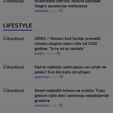
Izvanredno otkriće: Aktivni sastojak
Viagre zaustavlja metastaze
2
ZNANOST
6. kol.
|
|
LIFESTYLE
VIDEO / Ronioci kod Sicilije pronašli
rimsku olupinu staru više od 2100
godina: "Srce mi je zastalo"
0
SVIJET
prije 7 h
|
|
Kad je najbolje uzeti pauzu za ručak na
poslu? Evo što kažu stručnjaci
0
LIFESTYLE
9. kol.
|
|
Deset najdužih letova na svijetu: Traju
gotovo cijeli dan i povezuju najudaljenije
gradove
0
LIFESTYLE
7. kol.
|
|