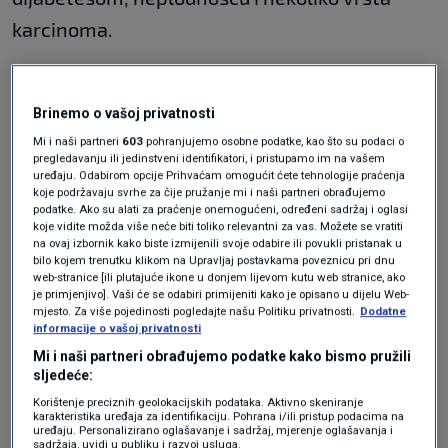
karcinoma.
Da bismo bolje razumjeli štetnosti korištenja
Brinemo o vašoj privatnosti
plastičnih spremnika koji sadrže BPA, pomaže
Mi i naši partneri
603
pohranjujemo osobne podatke, kao što su podaci o
nam informacija da je prije nekoliko godina
pregledavanju ili jedinstveni identifikatori, i pristupamo im na vašem
uređaju. Odabirom opcije Prihvaćam omogućit ćete tehnologije praćenja
Danska postala prva europska zemlja koja je
koje podržavaju svrhe za čije pružanje mi i naši partneri obrađujemo
podatke. Ako su alati za praćenje onemogućeni, određeni sadržaj i oglasi
zabranila BPA u ambalaži za hranu i pića
koje vidite možda više neće biti toliko relevantni za vas. Možete se vratiti
na ovaj izbornik kako biste izmijenili svoje odabire ili povukli pristanak u
namijenjenoj djeci mlađoj od tri godine, prenosi
bilo kojem trenutku klikom na Upravljaj postavkama poveznicu pri dnu
web-stranice [ili plutajuće ikone u donjem lijevom kutu web stranice, ako
Kreni zdravo
.
je primjenjivo]. Vaši će se odabiri primijeniti kako je opisano u dijelu Web-
mjesto. Za više pojedinosti pogledajte našu Politiku privatnosti.
Dodatne
Propadanje u
informacije o vašoj privatnosti
Mi i naši partneri obrađujemo podatke kako bismo pružili
mikrovalnoj pećnici
sljedeće:
Korištenje preciznih geolokacijskih podataka. Aktivno skeniranje
karakteristika uređaja za identifikaciju. Pohrana i/ili pristup podacima na
uređaju. Personalizirano oglašavanje i sadržaj, mjerenje oglašavanja i
sadržaja, uvidi u publiku i razvoj usluga.