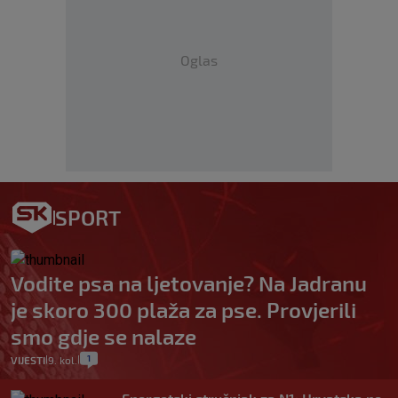
Oglas
SPORT
Vodite psa na ljetovanje? Na Jadranu
je skoro 300 plaža za pse. Provjerili
smo gdje se nalaze
1
VIJESTI
9. kol.
|
|