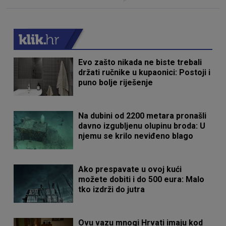
Evo zašto nikada ne biste trebali
držati ručnike u kupaonici: Postoji i
puno bolje riješenje
Na dubini od 2200 metara pronašli
davno izgubljenu olupinu broda: U
njemu se krilo neviđeno blago
Ako prespavate u ovoj kući
možete dobiti i do 500 eura: Malo
tko izdrži do jutra
Ovu vazu mnogi Hrvati imaju kod