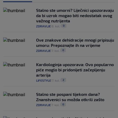
Stalno ste umorni? Liječnici upozoravaju
da bi uzrok mogao biti nedostatak ovog
važnog nutrijenta
0
ZDRAVLJE
8. kol.
|
|
Ove znakove dehidracije mnogi pripisuju
umoru: Prepoznajte ih na vrijeme
0
ZDRAVLJE
7. kol.
|
|
Kardiologinja upozorava: Ovo popularno
piće moglo bi pridonijeti začepljenju
arterija
2
LIFESTYLE
7. kol.
|
|
Stalno ste pospani tijekom dana?
Znanstvenici su možda otkrili zašto
0
ZDRAVLJE
7. kol.
|
|