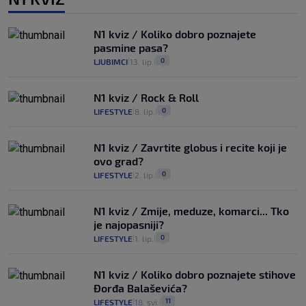
N1 kviz / Koliko dobro poznajete
pasmine pasa?
0
LJUBIMCI
13. lip.
|
|
N1 kviz / Rock & Roll
0
LIFESTYLE
8. lip.
|
|
N1 kviz / Zavrtite globus i recite koji je
ovo grad?
0
LIFESTYLE
2. lip.
|
|
N1 kviz / Zmije, meduze, komarci... Tko
je najopasniji?
0
LIFESTYLE
1. lip.
|
|
N1 kviz / Koliko dobro poznajete stihove
Đorđa Balaševića?
11
LIFESTYLE
18. svi.
|
|