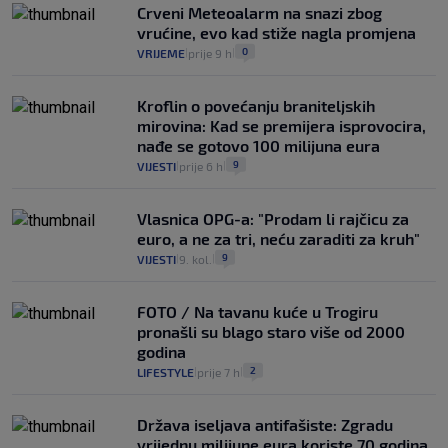
Crveni Meteoalarm na snazi zbog
vrućine, evo kad stiže nagla promjena
0
VRIJEME
prije 9 h
|
|
Kroflin o povećanju braniteljskih
mirovina: Kad se premijera isprovocira,
nađe se gotovo 100 milijuna eura
9
VIJESTI
prije 6 h
|
|
Vlasnica OPG-a: "Prodam li rajčicu za
euro, a ne za tri, neću zaraditi za kruh"
9
VIJESTI
9. kol.
|
|
FOTO / Na tavanu kuće u Trogiru
pronašli su blago staro više od 2000
godina
2
LIFESTYLE
prije 7 h
|
|
Država iseljava antifašiste: Zgradu
vrijednu milijune eura koriste 70 godina,