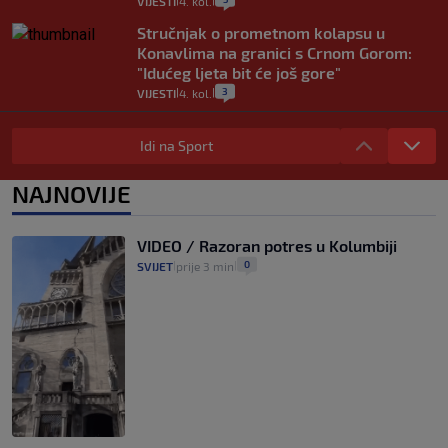
VIJESTI
4. kol.
|
|
Stručnjak o prometnom kolapsu u
Konavlima na granici s Crnom Gorom:
"Idućeg ljeta bit će još gore"
3
VIJESTI
4. kol.
|
|
Iz Hrvatske u Italiju može se i preko
mora. Provjerili smo brodske linije i
Idi na Sport
cijene
2
VIJESTI
3. kol.
NAJNOVIJE
|
|
Uzgajivač objasnio zašto kilogram
rajčica košta deset eura: "Nećete ih
VIDEO / Razoran potres u Kolumbiji
vidjeti na akcijama u trgovinama"
0
SVIJET
prije 3 min
|
|
8
VIJESTI
3. kol.
|
|