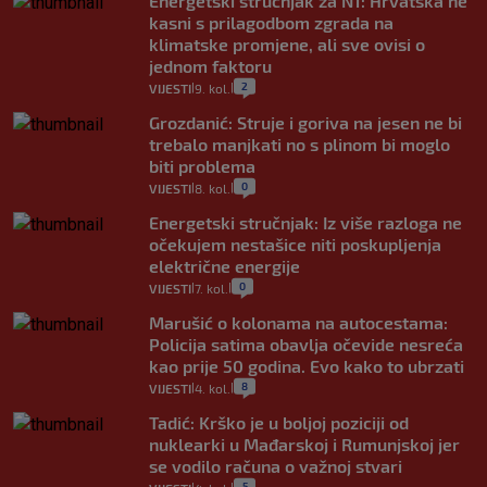
Energetski stručnjak za N1: Hrvatska ne
kasni s prilagodbom zgrada na
klimatske promjene, ali sve ovisi o
jednom faktoru
2
VIJESTI
9. kol.
|
|
Grozdanić: Struje i goriva na jesen ne bi
trebalo manjkati no s plinom bi moglo
biti problema
0
VIJESTI
8. kol.
|
|
Energetski stručnjak: Iz više razloga ne
očekujem nestašice niti poskupljenja
električne energije
0
VIJESTI
7. kol.
|
|
Marušić o kolonama na autocestama:
Policija satima obavlja očevide nesreća
kao prije 50 godina. Evo kako to ubrzati
8
VIJESTI
4. kol.
|
|
Tadić: Krško je u boljoj poziciji od
nuklearki u Mađarskoj i Rumunjskoj jer
se vodilo računa o važnoj stvari
5