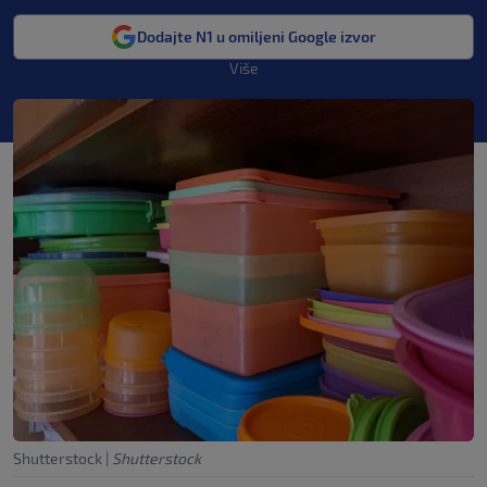
Dodajte N1 u omiljeni Google izvor
Više
Shutterstock
|
Shutterstock