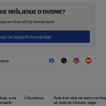
OJE MIŠLJENJE O OVOME?
aspravi ili pročitaj komentare
koji će ostaviti komentar
ežama
šuje, a na
Auto koji stoji na suncu ne hla
jemački
se najbrže klimom, nego