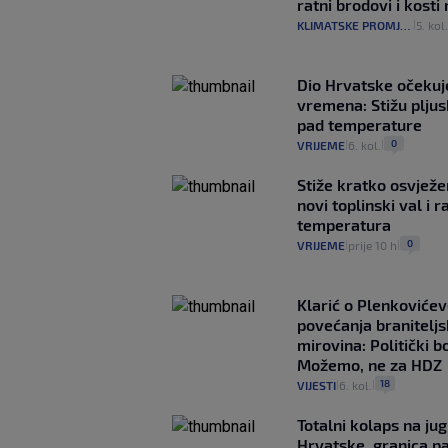
ratni brodovi i kost
KLIMATSKE PROMJENE
5. kol
|
Dio Hrvatske očeku
vremena: Stižu pljusk
pad temperature
0
VRIJEME
6. kol.
|
|
Stiže kratko osvježe
novi toplinski val i r
temperatura
0
VRIJEME
prije 10 h
|
|
Klarić o Plenkovićev
povećanja braniteljs
mirovina: Politički b
Možemo, ne za HDZ
18
VIJESTI
6. kol.
|
|
Totalni kolaps na ju
Hrvatske, granica pa