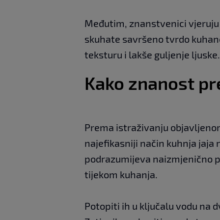
Međutim, znanstvenici vjeruju d
skuhate savršeno tvrdo kuhan
teksturu i lakše guljenje ljuske.
Kako znanost pre
Prema istraživanju objavljen
najefikasniji način kuhnja jaja
podrazumijeva naizmjenično pr
tijekom kuhanja.
Potopiti ih u ključalu vodu na d