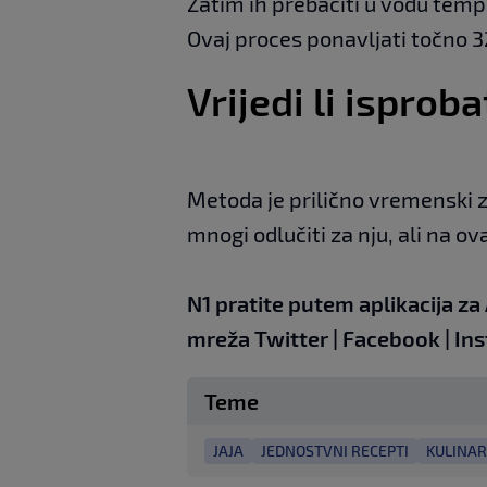
Zatim ih prebaciti u vodu temp
Ovaj proces ponavljati točno 3
Vrijedi li ispro
Metoda je prilično vremenski z
mnogi odlučiti za nju, ali na ov
N1 pratite putem aplikacija za
mreža
Twitter
|
Facebook
|
In
Teme
JAJA
JEDNOSTVNI RECEPTI
KULINAR