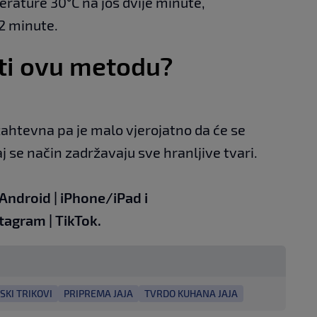
erature 30°C na još dvije minute,
2 minute.
bati ovu metodu?
ahtevna pa je malo vjerojatno da će se
aj se način zadržavaju sve hranljive tvari.
Android
|
iPhone/iPad
i
stagram
|
TikTok
.
SKI TRIKOVI
PRIPREMA JAJA
TVRDO KUHANA JAJA