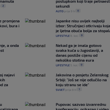
i mamuta
postupkom koji traje petnaest
sekundi
2
.
|
0
AUTO
prije 9 h
|
|
je promjena
Japanke nisu uvijek najbolji
ovi, bura i
izbor: Stručnjaci otkrivaju koj
je ljetna obuća bolja za stopal
0
LIFESTYLE
6. kol.
|
|
nje, a onda
Nekad ga je imala gotovo
ast
svaka kuća u Jugoslaviji, a
danas postiže cijenu od
nekoliko stotina eura
0
LIFESTYLE
5. kol.
|
|
oj najavi
Jakovina o posjetu Zelenskog
kih
Srbiji: "Još se nije odlučilo na
od za
koju stranu se ide"
1
SVIJET
prije 8 h
|
|
gu
Pupovac sazvao izvanrednu
ralizirana.
konferenciju, prikazan i video 