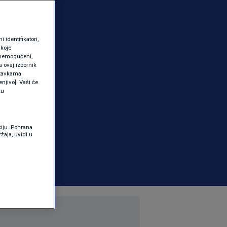
identifikatori,
 koje
 onemogućeni,
a ovaj izbornik
ostavkama
njivo]. Vaši će
ku
ciju. Pohrana
žaja, uvidi u