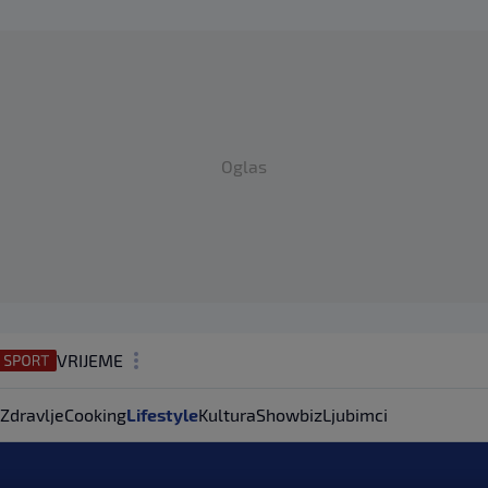
Oglas
VRIJEME
N1 TEME
Zdravlje
Cooking
Lifestyle
Kultura
Showbiz
Ljubimci
REGIJA