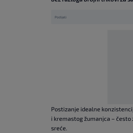
Podijeli
Postizanje idealne konzistenci
i kremastog žumanjca – često 
sreće.