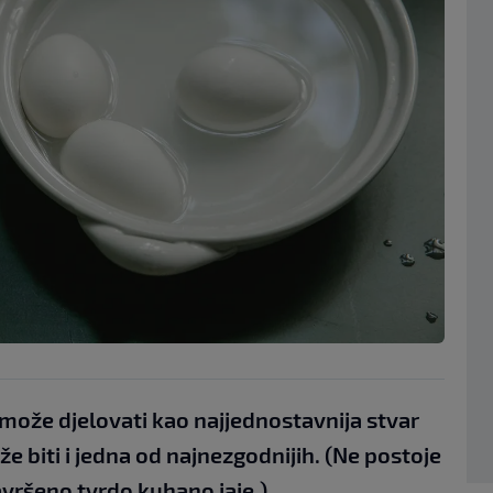
može djelovati kao najjednostavnija stvar
že biti i jedna od najnezgodnijih. (Ne postoje
savršeno tvrdo kuhano jaje.)