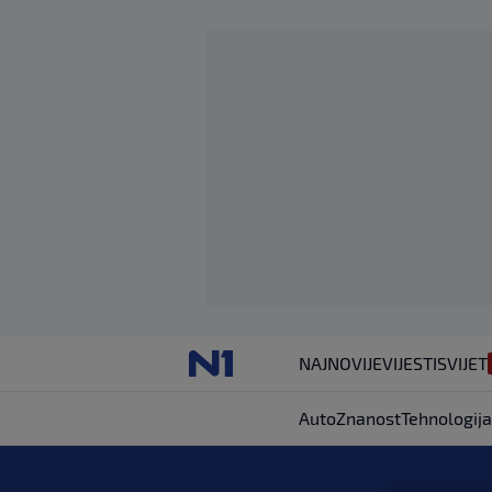
NAJNOVIJE
VIJESTI
SVIJET
Auto
Znanost
Tehnologija