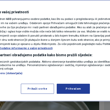
pravo otkrili kako
MAGAZIN
N1 KOMENTAR
 vašoj privatnosti
ršena tvrdo kuhana
rtneri
603
pohranjujemo osobne podatke, kao što su podaci o pregledavanju ili jedinstveni 
KOLUMNE
o im na vašem uređaju. Odabirom opcije Prihvaćam omogućit ćete tehnologije praćenja
ne zna nitko
vrhe za čije pružanje mi i naši partneri obrađujemo podatke. Ako su alati za praćenje
žaj i oglasi koje vidite možda više neće biti toliko relevantni za vas. Možete se vratiti n
N1(DIS)INFO
zmijenili svoje odabire ili povukli pristanak u bilo kojem trenutku klikom na Upravljaj p
i dnu web-stranice [ili plutajuće ikone u donjem lijevom kutu web stranice, ako je primje
0
9
LIFESTYLE
komentara
|
|
KLIMATSKE PROMJENE
rimijeniti kako je opisano u dijelu Web-mjesto. Za više pojedinosti pogledajte našu Politi
Dodatne informacije o vašoj privatnosti
FOTO
 partneri obrađujemo podatke kako bismo pružili sljedeće:
Više
reciznih geolokacijskih podataka. Aktivno skeniranje karakteristika uređaja za identifika
p podacima na uređaju. Personalizirano oglašavanje i sadržaj, mjerenje oglašavanja i sadr
VIDEO
zvoj usluga.
era (dobavljača)
Prikaži svrhe
Prihvaćam