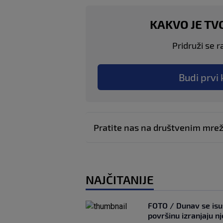
KAKVO JE TV
Pridruži se r
Budi prvi 
Pratite nas na društvenim mr
NAJČITANIJE
FOTO / Dunav se isu
površinu izranjaju n