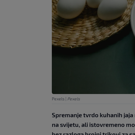
Pexels
|
Pexels
Spremanje tvrdo kuhanih jaja 
na svijetu, ali istovremeno mo
bez razloga brojni trikovi za 