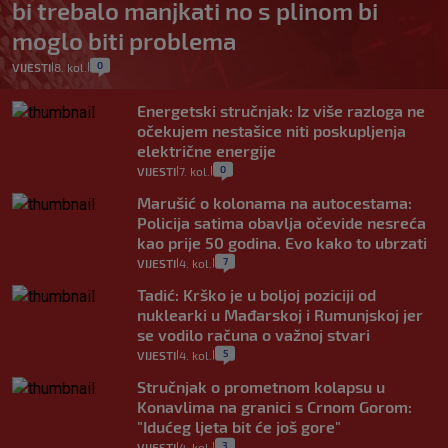
bi trebalo manjkati no s plinom bi
moglo biti problema
0
VIJESTI
8. kol.
|
|
Energetski stručnjak: Iz više razloga ne
očekujem nestašice niti poskupljenja
električne energije
0
VIJESTI
7. kol.
|
|
Marušić o kolonama na autocestama:
Policija satima obavlja očevide nesreća
kao prije 50 godina. Evo kako to ubrzati
7
VIJESTI
4. kol.
|
|
Tadić: Krško je u boljoj poziciji od
nuklearki u Mađarskoj i Rumunjskoj jer
se vodilo računa o važnoj stvari
5
VIJESTI
4. kol.
|
|
Stručnjak o prometnom kolapsu u
Konavlima na granici s Crnom Gorom:
"Idućeg ljeta bit će još gore"
3
VIJESTI
4. kol.
|
|