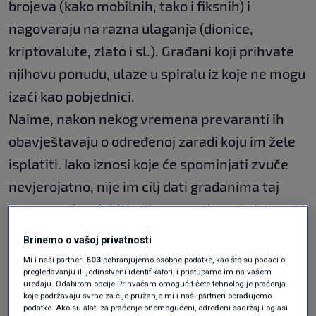
brojeva (kako mobilnih, tako i fiksnih) i
nagovaraju na razna ulaganja (dionice,
kriptovalute, zlato i sl.). Građani koji prihvate
njihovu ponudu, ulaze u spiralu iz koje ne mogu
izaći kao pobjednici.
Naime, nakon nekog vremena prevaranti ih
obavještavaju o određenoj zaradi koju im žele
isplatiti. Iako iznosi koje će spominjati zvuče
nevjerojatno, nije im cilj dati građanima taj
novac, već zadobiti njihovo povjerenje i ukrasti
još novca.
Brinemo o vašoj privatnosti
Mi i naši partneri
603
pohranjujemo osobne podatke, kao što su podaci o
pregledavanju ili jedinstveni identifikatori, i pristupamo im na vašem
Sistem je zapravo veoma jednostavan.
uređaju. Odabirom opcije Prihvaćam omogućit ćete tehnologije praćenja
Prevaranti od građana traže podatke
koje podržavaju svrhe za čije pružanje mi i naši partneri obrađujemo
podatke. Ako su alati za praćenje onemogućeni, određeni sadržaj i oglasi