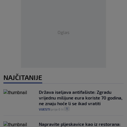
Oglas
NAJČITANIJE
Država iseljava antifašiste: Zgradu
vrijednu milijune eura koriste 70 godina,
ne znaju hoće li se ikad vratiti
1
VIJESTI
prije 6 h
|
|
Napravite pljeskavice kao iz restorana: