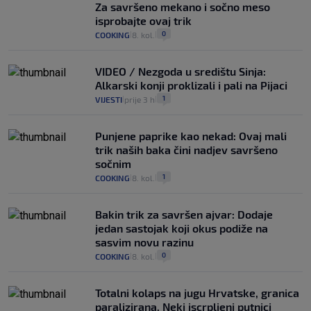
Za savršeno mekano i sočno meso
isprobajte ovaj trik
0
COOKING
8. kol.
|
|
VIDEO / Nezgoda u središtu Sinja:
Alkarski konji proklizali i pali na Pijaci
1
VIJESTI
prije 3 h
|
|
Punjene paprike kao nekad: Ovaj mali
trik naših baka čini nadjev savršeno
sočnim
1
COOKING
8. kol.
|
|
Bakin trik za savršen ajvar: Dodaje
jedan sastojak koji okus podiže na
sasvim novu razinu
0
COOKING
8. kol.
|
|
Totalni kolaps na jugu Hrvatske, granica
paralizirana. Neki iscrpljeni putnici