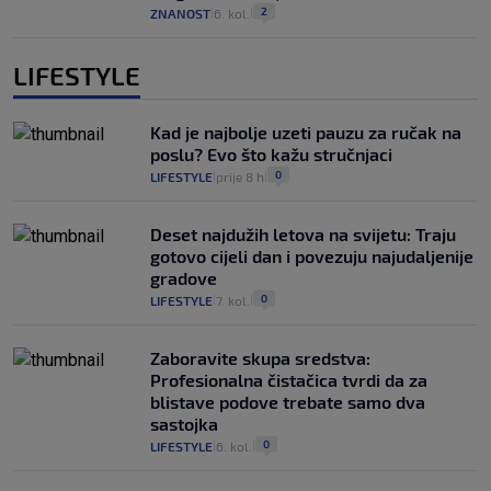
2
ZNANOST
6. kol.
|
|
LIFESTYLE
Kad je najbolje uzeti pauzu za ručak na
poslu? Evo što kažu stručnjaci
0
LIFESTYLE
prije 8 h
|
|
Deset najdužih letova na svijetu: Traju
gotovo cijeli dan i povezuju najudaljenije
gradove
0
LIFESTYLE
7. kol.
|
|
Zaboravite skupa sredstva:
Profesionalna čistačica tvrdi da za
blistave podove trebate samo dva
sastojka
0
LIFESTYLE
6. kol.
|
|