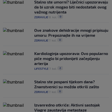
Stalno ste umorni? Liječnici upozoravaju
da bi uzrok mogao biti nedostatak ovog
važnog nutrijenta
0
ZDRAVLJE
8. kol.
|
|
Ove znakove dehidracije mnogi pripisuju
umoru: Prepoznajte ih na vrijeme
0
ZDRAVLJE
7. kol.
|
|
Kardiologinja upozorava: Ovo popularno
piće moglo bi pridonijeti začepljenju
arterija
2
LIFESTYLE
7. kol.
|
|
Stalno ste pospani tijekom dana?
Znanstvenici su možda otkrili zašto
0
ZDRAVLJE
7. kol.
|
|
Izvanredno otkriće: Aktivni sastojak
Viagre zaustavlja metastaze