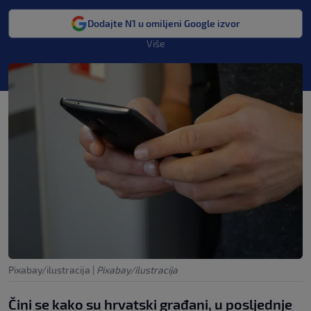
Dodajte N1 u omiljeni Google izvor
Više
Pixabay/ilustracija
|
Pixabay/ilustracija
Čini se kako su hrvatski građani, u posljednje