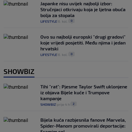
Japanke nisu uvijek najbolji izbor:
Stručnjaci otkrivaju koja je ljetna obuća
bolja za stopala
0
LIFESTYLE
6. kol.
|
|
Ovo su najbolji europski "drugi gradovi"
koje vrijedi posjetiti. Među njima i jedan
hrvatski
0
LIFESTYLE
6. kol.
|
|
SHOWBIZ
Tihi "rat": Pjesme Taylor Swift uklonjene
iz objava Bijele kuće i Trumpove
kampanje
2
SHOWBIZ
prije 4 h
|
|
Bijela kuća razbjesnila fanove Marvela,
Spider-Manom promovirali deportacije:
Sramim se!