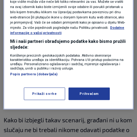
bankovnih kartica, podatke o mobilnom
koje vidite možda više neće biti toliko relevantni za vas. Možete se vratiti
na ovaj izbornik kako biste izmijenili svoje odabire ili povukli pristanak u
bankarstvu ili instalaciju programa na njihova
bilo kojem trenutku klikom na Upravljaj postavkama poveznicu pri dnu
web-stranice [ili plutajuće ikone u donjem lijevom kutu web stranice, ako
računala i mobitele pomoću kojih će preuzeti
je primjenjivo]. Vaši će se odabiri primijeniti kako je opisano u dijelu Web-
mjesto. Za više pojedinosti pogledajte našu Politiku privatnosti.
Dodatne
kontrolu nad njima. Radi se o programima kao
informacije o vašoj privatnosti
što su: AnyDesk, Team Viewer, Supremo Mobile
Mi i naši partneri obrađujemo podatke kako bismo pružili
sljedeće:
Assistant i drugi, piše
Zimo
.
Korištenje preciznih geolokacijskih podataka. Aktivno skeniranje
karakteristika uređaja za identifikaciju. Pohrana i/ili pristup podacima na
uređaju. Personalizirano oglašavanje i sadržaj, mjerenje oglašavanja i
sadržaja, uvidi u publiku i razvoj usluga.
Jednom instalirani, ti programi otvaraju vrata
Popis partnera (dobavljača)
za pristup ne samo uređaju na kojem su
instalirani, već i svim podacima koji se na
Prikaži svrhe
Prihvaćam
njemu nalaze.
Kako bi izbjegli takav scenarij, građani ni u kom
slučaju ne bi trebali nikome odavati podatke o