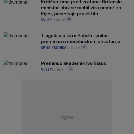
Kritična zima pred vratima: Britanski
ministar obrane mobilizira pomoć za
Kijev, ponestaje projektila
0
SVIJET
prije 1 h
|
|
Tragedija u Istri: Poljski ronilac
preminuo u medulinskom akvatoriju
0
CRNA KRONIKA
prije 1 h
|
|
Preminuo akademik Ivo Šlaus
0
VIJESTI
prije 2 h
|
|
Oglas