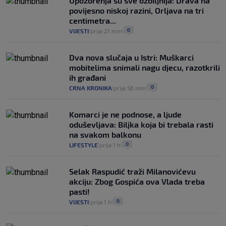
Upozorenja su sve ozbiljnija: Drava na
povijesno niskoj razini, Orljava na tri
centimetra...
0
VIJESTI
prije 21 min
|
|
Dva nova slučaja u Istri: Muškarci
mobitelima snimali nagu djecu, razotkrili
ih građani
0
CRNA KRONIKA
prije 56 min
|
|
Komarci je ne podnose, a ljude
oduševljava: Biljka koja bi trebala rasti
na svakom balkonu
0
LIFESTYLE
prije 1 h
|
|
Selak Raspudić traži Milanovićevu
akciju: Zbog Gospića ova Vlada treba
pasti!
0
VIJESTI
prije 1 h
|
|