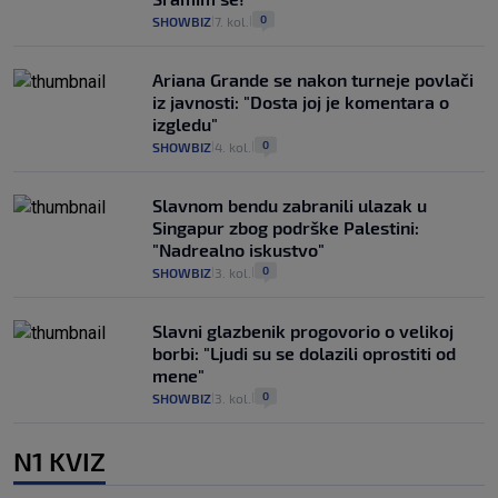
0
SHOWBIZ
7. kol.
|
|
Ariana Grande se nakon turneje povlači
iz javnosti: "Dosta joj je komentara o
izgledu"
0
SHOWBIZ
4. kol.
|
|
Slavnom bendu zabranili ulazak u
Singapur zbog podrške Palestini:
"Nadrealno iskustvo"
0
SHOWBIZ
3. kol.
|
|
Slavni glazbenik progovorio o velikoj
borbi: "Ljudi su se dolazili oprostiti od
mene"
0
SHOWBIZ
3. kol.
|
|
N1 KVIZ