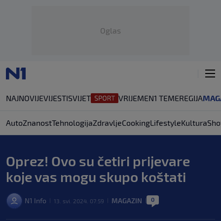
Oglas
NAJNOVIJE
VIJESTI
SVIJET
VRIJEME
N1 TEME
REGIJA
MAG
Auto
Znanost
Tehnologija
Zdravlje
Cooking
Lifestyle
Kultura
Sho
Oprez! Ovo su četiri prijevare
koje vas mogu skupo koštati
0
N1 Info
MAGAZIN
13. svi. 2024. 07:59
|
|
|