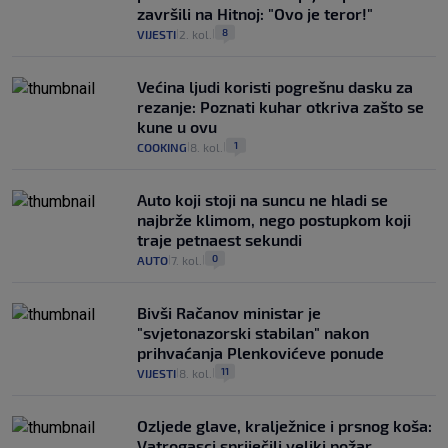
završili na Hitnoj: "Ovo je teror!"
8
VIJESTI
2. kol.
|
|
Većina ljudi koristi pogrešnu dasku za
rezanje: Poznati kuhar otkriva zašto se
kune u ovu
1
COOKING
8. kol.
|
|
Auto koji stoji na suncu ne hladi se
najbrže klimom, nego postupkom koji
traje petnaest sekundi
0
AUTO
7. kol.
|
|
Bivši Račanov ministar je
"svjetonazorski stabilan" nakon
prihvaćanja Plenkovićeve ponude
11
VIJESTI
8. kol.
|
|
Ozljede glave, kralježnice i prsnog koša:
Vatrogasci spriječili veliki požar