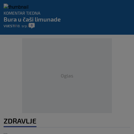
KOMENTAR TJEDNA
Bura u čaši limunade
0
VIJESTI
18. srp.
|
|
Oglas
ZDRAVLJE