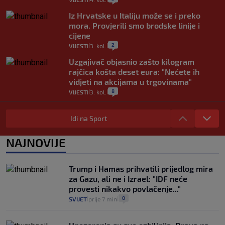
Iz Hrvatske u Italiju može se i preko
mora. Provjerili smo brodske linije i
cijene
2
VIJESTI
3. kol.
|
|
Uzgajivač objasnio zašto kilogram
rajčica košta deset eura: "Nećete ih
vidjeti na akcijama u trgovinama"
8
VIJESTI
3. kol.
|
|
Selidba je jedno od stresnijih iskustava.
Evo aktualnih cijena i nekoliko savjeta
Idi na Sport
da prođe što lakše i jeftinije
0
VIJESTI
2. kol.
NAJNOVIJE
|
|
Izračunali smo koliko košta putovanje
automobilom na Hvar iz Zagreba, a
Trump i Hamas prihvatili prijedlog mira
koliko iz Osijeka
za Gazu, ali ne i Izrael: "IDF neće
14
VIJESTI
2. kol.
|
|
provesti nikakvo povlačenje..."
0
SVIJET
prije 7 min
|
|