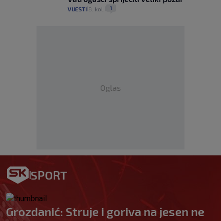
1
VIJESTI
8. kol.
|
|
Oglas
SPORT
Grozdanić: Struje i goriva na jesen ne