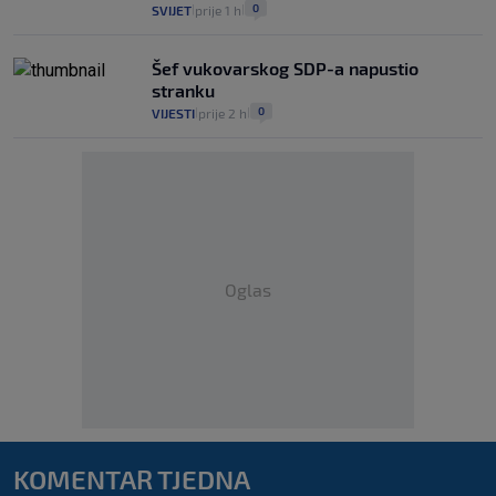
0
SVIJET
prije 1 h
|
|
Šef vukovarskog SDP-a napustio
stranku
0
VIJESTI
prije 2 h
|
|
Oglas
KOMENTAR TJEDNA