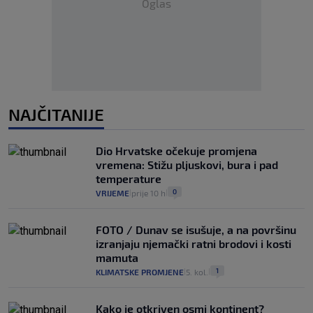
Oglas
NAJČITANIJE
Dio Hrvatske očekuje promjena
vremena: Stižu pljuskovi, bura i pad
temperature
0
VRIJEME
prije 10 h
|
|
FOTO / Dunav se isušuje, a na površinu
izranjaju njemački ratni brodovi i kosti
mamuta
1
KLIMATSKE PROMJENE
5. kol.
|
|
Kako je otkriven osmi kontinent?