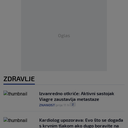
Oglas
ZDRAVLJE
Izvanredno otkriće: Aktivni sastojak
Viagre zaustavlja metastaze
2
ZNANOST
prije 11 h
|
|
Kardiolog upozorava: Evo što se događa
s krvnim tlakom ako dugo boravite na