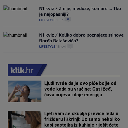
N1 kviz / Zmije, meduze, komarci... Tko
je najopasniji?
0
LIFESTYLE
1. lip.
|
|
N1 kviz / Koliko dobro poznajete stihove
Đorđa Balaševića?
11
LIFESTYLE
18. svi.
|
|
Ljudi tvrde da je ovo piće bolje od
vode kada su vrućine: Gasi žeđ,
čuva crijeva i daje energiju
Ljeti vam se skuplja previše leda u
frižideru i škrinji: Uz samo nekoliko
kapi sastojka iz kuhinje riješit ćete