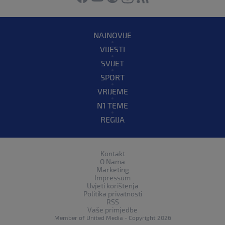
NAJNOVIJE
VIJESTI
SVIJET
SPORT
VRIJEME
N1 TEME
REGIJA
Kontakt
O Nama
Marketing
Impressum
Uvjeti korištenja
Politika privatnosti
RSS
Vaše primjedbe
Member of
United Media
- Copyright 2026