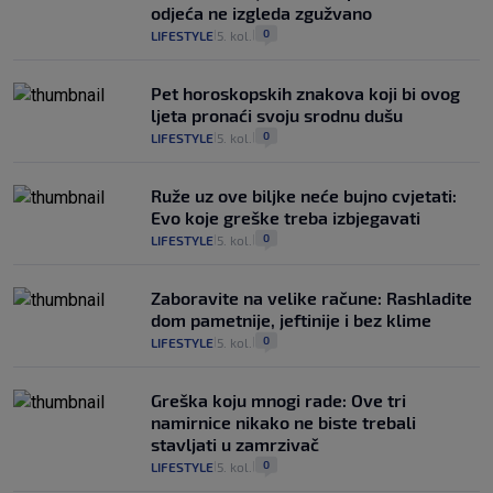
odjeća ne izgleda zgužvano
0
LIFESTYLE
5. kol.
|
|
Pet horoskopskih znakova koji bi ovog
ljeta pronaći svoju srodnu dušu
0
LIFESTYLE
5. kol.
|
|
Ruže uz ove biljke neće bujno cvjetati:
Evo koje greške treba izbjegavati
0
LIFESTYLE
5. kol.
|
|
Zaboravite na velike račune: Rashladite
dom pametnije, jeftinije i bez klime
0
LIFESTYLE
5. kol.
|
|
Greška koju mnogi rade: Ove tri
namirnice nikako ne biste trebali
stavljati u zamrzivač
0
LIFESTYLE
5. kol.
|
|