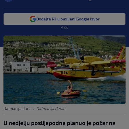
Dodajte N1 u omiljeni Google izvor
Više
Dalmacija danas
|
Dalmacija danas
U nedjelju poslijepodne planuo je požar na