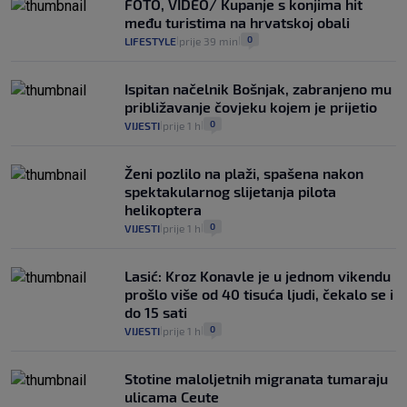
FOTO, VIDEO/ Kupanje s konjima hit
među turistima na hrvatskoj obali
0
LIFESTYLE
prije 39 min
|
|
Ispitan načelnik Bošnjak, zabranjeno mu
približavanje čovjeku kojem je prijetio
0
VIJESTI
prije 1 h
|
|
Ženi pozlilo na plaži, spašena nakon
spektakularnog slijetanja pilota
helikoptera
0
VIJESTI
prije 1 h
|
|
Lasić: Kroz Konavle je u jednom vikendu
prošlo više od 40 tisuća ljudi, čekalo se i
do 15 sati
0
VIJESTI
prije 1 h
|
|
Stotine maloljetnih migranata tumaraju
ulicama Ceute