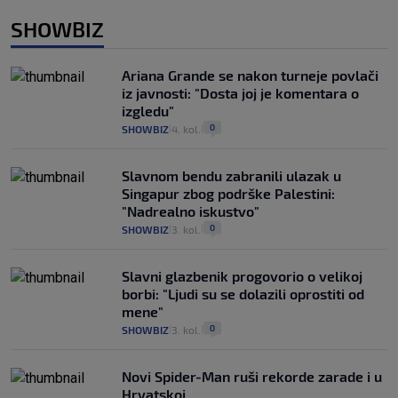
SHOWBIZ
Ariana Grande se nakon turneje povlači
iz javnosti: "Dosta joj je komentara o
izgledu"
0
SHOWBIZ
4. kol.
|
|
Slavnom bendu zabranili ulazak u
Singapur zbog podrške Palestini:
"Nadrealno iskustvo"
0
SHOWBIZ
3. kol.
|
|
Slavni glazbenik progovorio o velikoj
borbi: "Ljudi su se dolazili oprostiti od
mene"
0
SHOWBIZ
3. kol.
|
|
Novi Spider-Man ruši rekorde zarade i u
Hrvatskoj