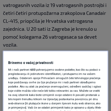
vatrogasnih vozila iz 19 vatrogasnih postrojbi i
četiri četiri protupožarna zrakoplova Canadair
CL-415, priopćila je Hrvatska vatrogasna
zajednica. U 20 sati iz Zagreba je krenulo u
pomoć kolegama 26 vatrogasaca sa devet
vozila.
Dalmacija Danas
objavila je nevjerojatne
Brinemo o vašoj privatnosti
prizore kanadera koji uzimaju vodu u
Mi i naši partneri
603
pohranjujemo osobne podatke, kao što su podaci o
pregledavanju ili jedinstveni identifikatori, i pristupamo im na vašem
Kaštelanskom zaljevu. Posebno je upečatljiv
uređaju. Odabirom opcije Prihvaćam omogućit ćete tehnologije praćenja
koje podržavaju svrhe za čije pružanje mi i naši partneri obrađujemo
trenutak u kojem kanader prolazi pored
podatke. Ako su alati za praćenje onemogućeni, određeni sadržaj i oglasi
koje vidite možda više neće biti toliko relevantni za vas. Možete se vratiti
gumenjaka, a muškarac maše pilotu.
na ovaj izbornik kako biste izmijenili svoje odabire ili povukli pristanak u
bilo kojem trenutku klikom na Upravljaj postavkama poveznicu pri dnu
web-stranice [ili plutajuće ikone u donjem lijevom kutu web stranice, ako
je primjenjivo]. Vaši će se odabiri primijeniti kako je opisano u dijelu Web-