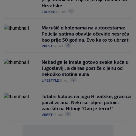
Hrvatske
0
COOKING
5. kol.
|
|
Marušić o kolonama na autocestama:
Policija satima obavlja očevide nesreća
kao prije 50 godina. Evo kako to ubrzati
6
VIJESTI
4. kol.
|
|
Nekad ga je imala gotovo svaka kuća u
Jugoslaviji, a danas postiže cijenu od
nekoliko stotina eura
0
LIFESTYLE
5. kol.
|
|
Totalni kolaps na jugu Hrvatske, granica
paralizirana. Neki iscrpljeni putnici
završili na Hitnoj: "Ovo je teror!"
6
VIJESTI
2. kol.
|
|