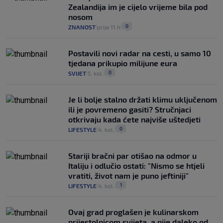
Zealandija im je cijelo vrijeme bila pod
nosom
0
ZNANOST
prije 11 h
|
|
Postavili novi radar na cesti, u samo 10
tjedana prikupio milijune eura
0
SVIJET
5. kol.
|
|
Je li bolje stalno držati klimu uključenom
ili je povremeno gasiti? Stručnjaci
otkrivaju kada ćete najviše uštedjeti
0
LIFESTYLE
4. kol.
|
|
Stariji bračni par otišao na odmor u
Italiju i odlučio ostati: "Nismo se htjeli
vratiti, život nam je puno jeftiniji"
1
LIFESTYLE
4. kol.
|
|
Ovaj grad proglašen je kulinarskom
prijestolnicom svijeta, a nije daleko od