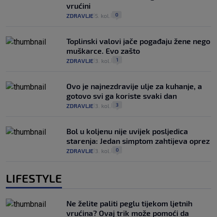
vrućini
0
ZDRAVLJE
5. kol.
|
|
Toplinski valovi jače pogađaju žene nego
muškarce. Evo zašto
1
ZDRAVLJE
3. kol.
|
|
Ovo je najnezdravije ulje za kuhanje, a
gotovo svi ga koriste svaki dan
3
ZDRAVLJE
3. kol.
|
|
Bol u koljenu nije uvijek posljedica
starenja: Jedan simptom zahtijeva oprez
0
ZDRAVLJE
3. kol.
|
|
LIFESTYLE
Ne želite paliti peglu tijekom ljetnih
vrućina? Ovaj trik može pomoći da