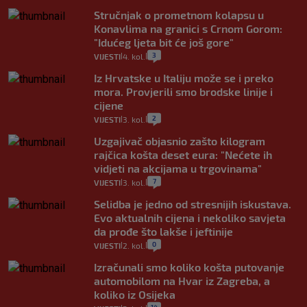
Stručnjak o prometnom kolapsu u
Konavlima na granici s Crnom Gorom:
"Idućeg ljeta bit će još gore"
3
VIJESTI
4. kol.
|
|
Iz Hrvatske u Italiju može se i preko
mora. Provjerili smo brodske linije i
cijene
2
VIJESTI
3. kol.
|
|
Uzgajivač objasnio zašto kilogram
rajčica košta deset eura: "Nećete ih
vidjeti na akcijama u trgovinama"
7
VIJESTI
3. kol.
|
|
Selidba je jedno od stresnijih iskustava.
Evo aktualnih cijena i nekoliko savjeta
da prođe što lakše i jeftinije
0
VIJESTI
2. kol.
|
|
Izračunali smo koliko košta putovanje
automobilom na Hvar iz Zagreba, a
koliko iz Osijeka