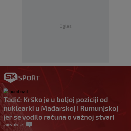
Oglas
SPORT
Tadić: Krško je u boljoj poziciji od
nuklearki u Mađarskoj i Rumunjskoj
jer se vodilo računa o važnoj stvari
5
VIJESTI
4. kol.
|
|