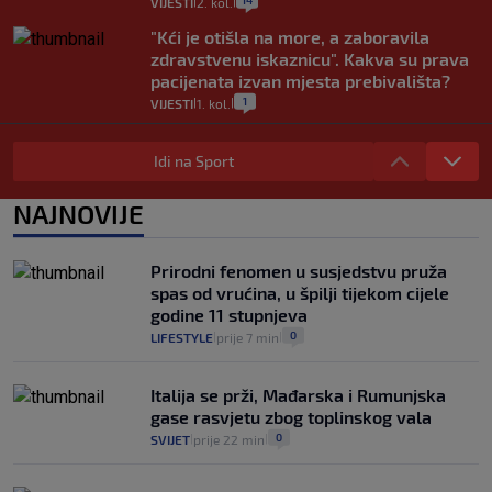
14
VIJESTI
2. kol.
|
|
"Kći je otišla na more, a zaboravila
zdravstvenu iskaznicu". Kakva su prava
pacijenata izvan mjesta prebivališta?
1
VIJESTI
1. kol.
|
|
Provjerili smo "što ćemo onda" ako
Plenković na 15 dana ukine mjere: "Ne bi
Idi na Sport
se dogodilo ništa. Vlada se zaljubila u te
intervencije"
NAJNOVIJE
25
VIJESTI
30. srp.
|
|
Analitičar o Mostu: Oni su u yin-yang
Prirodni fenomen u susjedstvu pruža
poziciji i imaju drugog najpoznatijeg
spas od vrućina, u špilji tijekom cijele
bravara u povijesti Hrvatske
godine 11 stupnjeva
16
VIJESTI
30. srp.
|
|
0
LIFESTYLE
prije 7 min
|
|
Italija se prži, Mađarska i Rumunjska
gase rasvjetu zbog toplinskog vala
0
SVIJET
prije 22 min
|
|