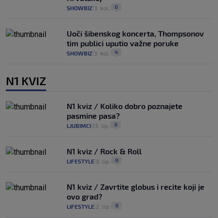
0
SHOWBIZ
3. kol.
|
|
Uoči šibenskog koncerta, Thompsonov
tim publici uputio važne poruke
4
SHOWBIZ
3. kol.
|
|
N1 KVIZ
N1 kviz / Koliko dobro poznajete
pasmine pasa?
0
LJUBIMCI
13. lip.
|
|
N1 kviz / Rock & Roll
0
LIFESTYLE
8. lip.
|
|
N1 kviz / Zavrtite globus i recite koji je
ovo grad?
0
LIFESTYLE
2. lip.
|
|