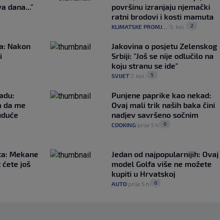
a dana..."
površinu izranjaju njemački
ratni brodovi i kosti mamuta
2
KLIMATSKE PROMJENE
5. kol.
|
|
ća: Nakon
Jakovina o posjetu Zelenskog
i
Srbiji: "Još se nije odlučilo na
koju stranu se ide"
5
SVIJET
7. kol.
|
|
adu:
Punjene paprike kao nekad:
a da me
Ovaj mali trik naših baka čini
uduće
nadjev savršeno sočnim
0
COOKING
prije 5 h
|
|
ta: Mekane
Jedan od najpopularnijih: Ovaj
t ćete još
model Golfa više ne možete
kupiti u Hrvatskoj
0
AUTO
prije 5 h
|
|