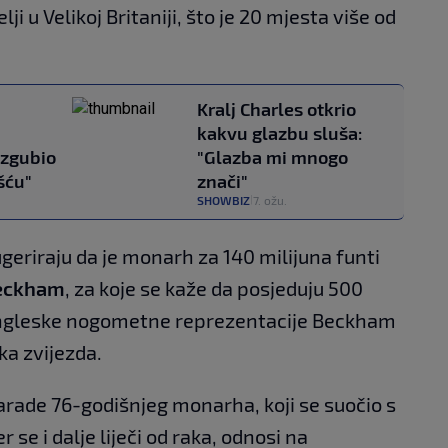
telji u Velikoj Britaniji, što je 20 mjesta više od
Kralj Charles otkrio
kakvu glazbu sluša:
izgubio
"Glazba mi mnogo
šću"
znači"
SHOWBIZ
7. ožu.
|
eriraju da je monarh za 140 milijuna funti
Beckham
, za koje se kaže da posjeduju 500
 engleske nogometne reprezentacije Beckham
ka zvijezda.
zarade 76-godišnjeg monarha, koji se suočio s
e i dalje liječi od raka, odnosi na