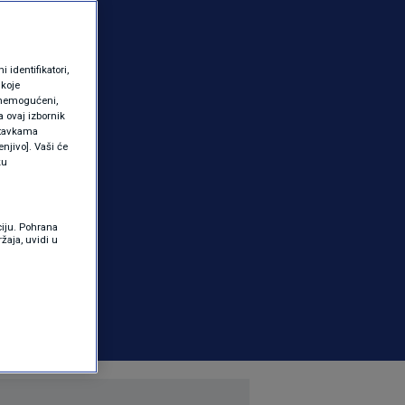
identifikatori,
 koje
 onemogućeni,
a ovaj izbornik
ostavkama
njivo]. Vaši će
ku
ciju. Pohrana
žaja, uvidi u