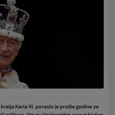
alja Karla III. poraslo je prošle godine za
0 milijuna, što ga čini bogatim poput bivšeg