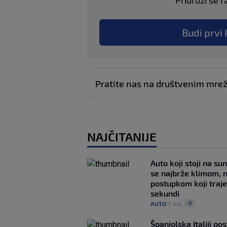
Pridruži se r
Budi prvi 
Pratite nas na društvenim mr
NAJČITANIJE
Auto koji stoji na su
se najbrže klimom, 
postupkom koji traj
sekundi
0
AUTO
7. kol.
|
|
Španjolska Italiji pos