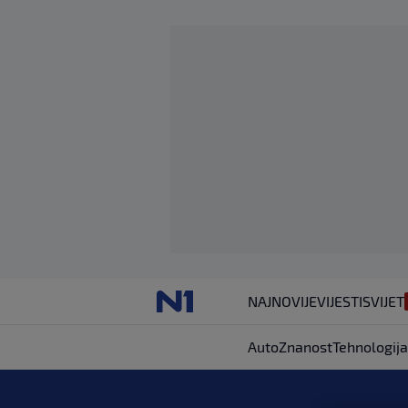
NAJNOVIJE
VIJESTI
SVIJET
Auto
Znanost
Tehnologija