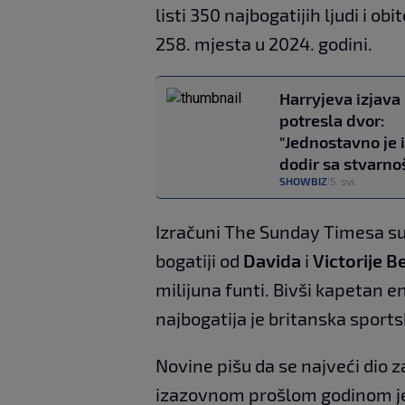
listi 350 najbogatijih ljudi i obi
258. mjesta u 2024. godini.
Harryjeva izjava
potresla dvor:
"Jednostavno je 
dodir sa stvarno
SHOWBIZ
5. svi.
|
Izračuni The Sunday Timesa sug
bogatiji od
Davida
i
Victorije 
milijuna funti. Bivši kapetan
najbogatija je britanska sports
Novine pišu da se najveći dio 
izazovnom prošlom godinom jer s