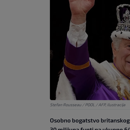
Stefan Rousseau / POOL / AFP, Ilustracija
Osobno bogatstvo britanskog kr
30 milijuna funti na ukupno 64