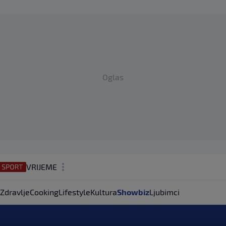
Oglas
VRIJEME
N1 TEME
Zdravlje
Cooking
Lifestyle
Kultura
Showbiz
Ljubimci
REGIJA