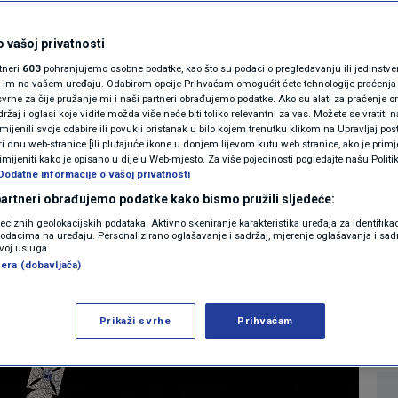
MAGAZIN
ja Charlesa u
N1 KOMENTAR
 vašoj privatnosti
rtneri
603
pohranjujemo osobne podatke, kao što su podaci o pregledavanju ili jedinstveni 
ljujući nasljedstvu
KOLUMNE
o im na vašem uređaju. Odabirom opcije Prihvaćam omogućit ćete tehnologije praćenja
vrhe za čije pružanje mi i naši partneri obrađujemo podatke. Ako su alati za praćenje
žaj i oglasi koje vidite možda više neće biti toliko relevantni za vas. Možete se vratiti n
N1(DIS)INFO
zmijenili svoje odabire ili povukli pristanak u bilo kojem trenutku klikom na Upravljaj p
i dnu web-stranice [ili plutajuće ikone u donjem lijevom kutu web stranice, ako je primje
KLIMATSKE PROMJENE
rimijeniti kako je opisano u dijelu Web-mjesto. Za više pojedinosti pogledajte našu Politi
Dodatne informacije o vašoj privatnosti
0
HOWBIZ
komentara
|
FOTO
 partneri obrađujemo podatke kako bismo pružili sljedeće:
reciznih geolokacijskih podataka. Aktivno skeniranje karakteristika uređaja za identifika
p podacima na uređaju. Personalizirano oglašavanje i sadržaj, mjerenje oglašavanja i sadr
VIDEO
Više
zvoj usluga.
era (dobavljača)
Prikaži svrhe
Prihvaćam