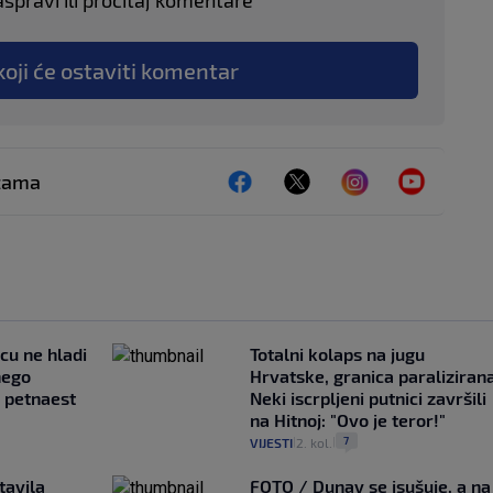
aspravi ili pročitaj komentare
koji će ostaviti komentar
ežama
ncu ne hladi
Totalni kolaps na jugu
nego
Hrvatske, granica paralizirana
e petnaest
Neki iscrpljeni putnici završili
na Hitnoj: "Ovo je teror!"
7
VIJESTI
2. kol.
|
|
tavila
FOTO / Dunav se isušuje, a na