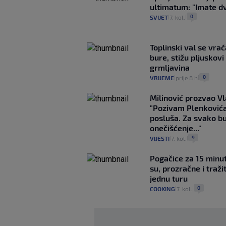
ultimatum: "Imate dv
0
SVIJET
7. kol.
|
|
Toplinski val se vra
bure, stižu pljuskovi 
grmljavina
0
VRIJEME
prije 8 h
|
|
Milinović prozvao Vl
"Pozivam Plenković
posluša. Za svako b
onečišćenje..."
9
VIJESTI
7. kol.
|
|
Pogačice za 15 minu
su, prozračne i traži
jednu turu
0
COOKING
7. kol.
|
|