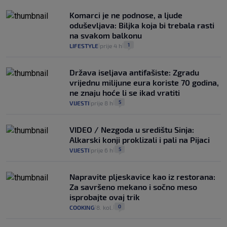
Komarci je ne podnose, a ljude
oduševljava: Biljka koja bi trebala rasti
na svakom balkonu
1
LIFESTYLE
prije 4 h
|
|
Država iseljava antifašiste: Zgradu
vrijednu milijune eura koriste 70 godina,
ne znaju hoće li se ikad vratiti
5
VIJESTI
prije 8 h
|
|
VIDEO / Nezgoda u središtu Sinja:
Alkarski konji proklizali i pali na Pijaci
5
VIJESTI
prije 6 h
|
|
Napravite pljeskavice kao iz restorana:
Za savršeno mekano i sočno meso
isprobajte ovaj trik
0
COOKING
8. kol.
|
|