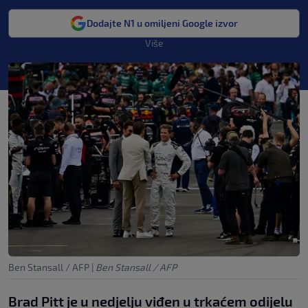
Dodajte N1 u omiljeni Google izvor
Više
Ben Stansall / AFP
|
Ben Stansall / AFP
Brad Pitt je u nedjelju viđen u trkaćem odijelu