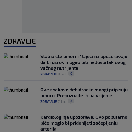
ZDRAVLJE
Stalno ste umorni? Liječnici upozoravaju
da bi uzrok mogao biti nedostatak ovog
važnog nutrijenta
0
ZDRAVLJE
8. kol.
|
|
Ove znakove dehidracije mnogi pripisuju
umoru: Prepoznajte ih na vrijeme
0
ZDRAVLJE
7. kol.
|
|
Kardiologinja upozorava: Ovo popularno
piće moglo bi pridonijeti začepljenju
arterija