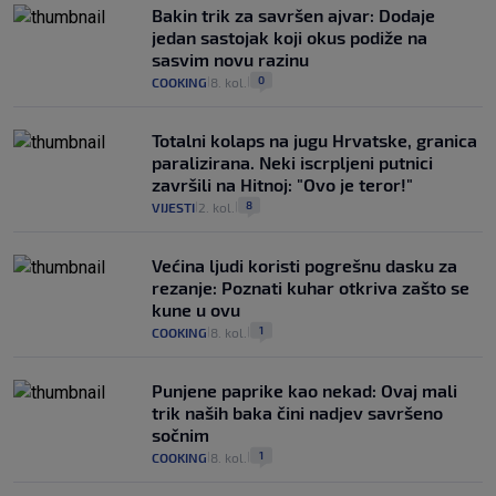
Bakin trik za savršen ajvar: Dodaje
jedan sastojak koji okus podiže na
sasvim novu razinu
0
COOKING
8. kol.
|
|
Totalni kolaps na jugu Hrvatske, granica
paralizirana. Neki iscrpljeni putnici
završili na Hitnoj: "Ovo je teror!"
8
VIJESTI
2. kol.
|
|
Većina ljudi koristi pogrešnu dasku za
rezanje: Poznati kuhar otkriva zašto se
kune u ovu
1
COOKING
8. kol.
|
|
Punjene paprike kao nekad: Ovaj mali
trik naših baka čini nadjev savršeno
sočnim
1
COOKING
8. kol.
|
|