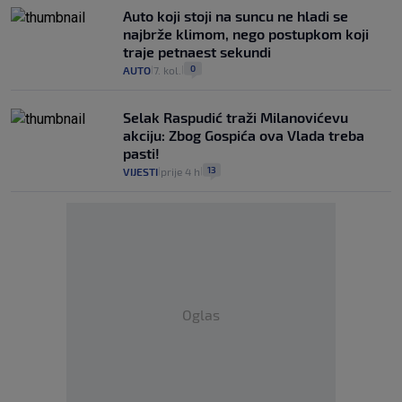
Auto koji stoji na suncu ne hladi se
najbrže klimom, nego postupkom koji
traje petnaest sekundi
0
AUTO
7. kol.
|
|
Selak Raspudić traži Milanovićevu
akciju: Zbog Gospića ova Vlada treba
pasti!
13
VIJESTI
prije 4 h
|
|
Oglas