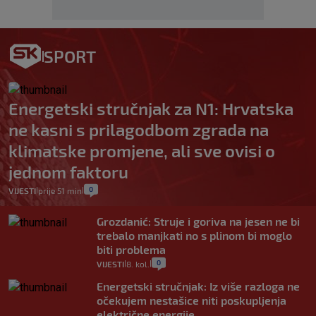
SPORT
Energetski stručnjak za N1: Hrvatska
ne kasni s prilagodbom zgrada na
klimatske promjene, ali sve ovisi o
jednom faktoru
0
VIJESTI
prije 51 min
|
|
Grozdanić: Struje i goriva na jesen ne bi
trebalo manjkati no s plinom bi moglo
biti problema
0
VIJESTI
8. kol.
|
|
Energetski stručnjak: Iz više razloga ne
očekujem nestašice niti poskupljenja
električne energije