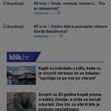
N1 kviz / Zmije, meduze, komarci... Tko
je najopasniji?
0
LIFESTYLE
1. lip.
|
|
N1 kviz / Koliko dobro poznajete stihove
Đorđa Balaševića?
11
LIFESTYLE
18. svi.
|
|
Kupili su čokoladu u Lidlu, kada su
je otvorili okrenuo im se želudac:
"Ispričaju se pa sve po starom"
Sovjeti su 20 godina kopali prema
središtu Zemlje, a onda su morali
odustati: Ono što su otkrili bilo je
potpuno neočekivano