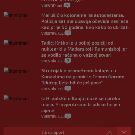
0
VIJESTI
7. kol.
|
|
Marušić o kolonama na autocestama:
Policija satima obavlja očevide nesreća
kao prije 50 godina. Evo kako to ubrzati
7
VIJESTI
4. kol.
|
|
Tadić: Krško je u boljoj poziciji od
nuklearki u Mađarskoj i Rumunjskoj jer
se vodilo računa o važnoj stvari
5
VIJESTI
4. kol.
|
|
Stručnjak o prometnom kolapsu u
Konavlima na granici s Crnom Gorom:
"Idućeg ljeta bit će još gore"
3
VIJESTI
4. kol.
|
|
Iz Hrvatske u Italiju može se i preko
mora. Provjerili smo brodske linije i
cijene
2
VIJESTI
3. kol.
|
|
Uzgajivač objasnio zašto kilogram
rajčica košta deset eura: "Nećete ih
Idi na Sport