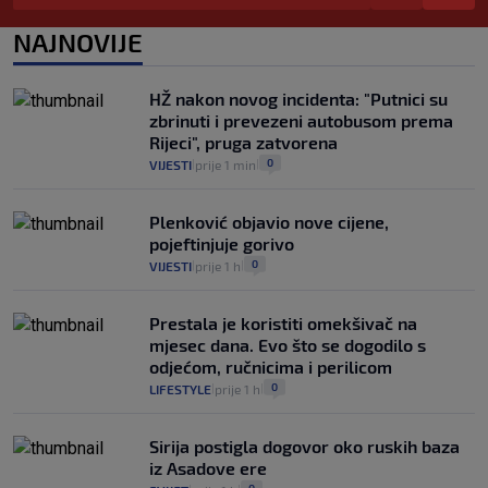
vidjeti na akcijama u trgovinama"
8
VIJESTI
3. kol.
NAJNOVIJE
|
|
Selidba je jedno od stresnijih iskustava.
Evo aktualnih cijena i nekoliko savjeta
HŽ nakon novog incidenta: "Putnici su
da prođe što lakše i jeftinije
zbrinuti i prevezeni autobusom prema
0
VIJESTI
2. kol.
|
|
Rijeci", pruga zatvorena
0
VIJESTI
prije 1 min
|
|
Plenković objavio nove cijene,
pojeftinjuje gorivo
0
VIJESTI
prije 1 h
|
|
Prestala je koristiti omekšivač na
mjesec dana. Evo što se dogodilo s
odjećom, ručnicima i perilicom
0
LIFESTYLE
prije 1 h
|
|
Sirija postigla dogovor oko ruskih baza
iz Asadove ere