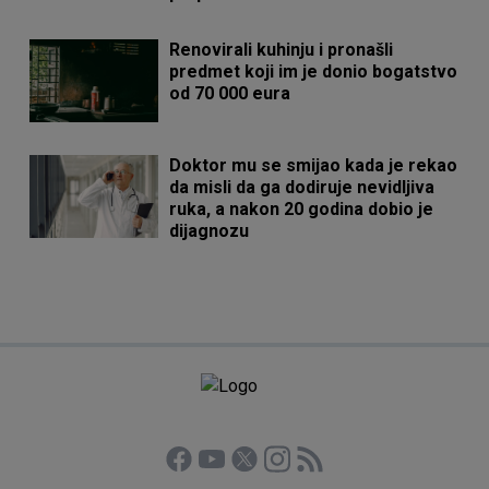
Renovirali kuhinju i pronašli
predmet koji im je donio bogatstvo
od 70 000 eura
Doktor mu se smijao kada je rekao
da misli da ga dodiruje nevidljiva
ruka, a nakon 20 godina dobio je
dijagnozu