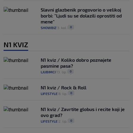
Slavni glazbenik progovorio o velikoj
borbi: "Ljudi su se dolazili oprostiti od
mene"
0
SHOWBIZ
3. kol.
|
|
N1 KVIZ
N1 kviz / Koliko dobro poznajete
pasmine pasa?
0
LJUBIMCI
13. lip.
|
|
N1 kviz / Rock & Roll
0
LIFESTYLE
8. lip.
|
|
N1 kviz / Zavrtite globus i recite koji je
ovo grad?
0
LIFESTYLE
2. lip.
|
|