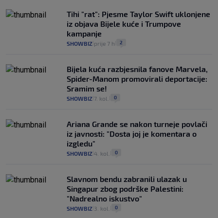
Tihi "rat": Pjesme Taylor Swift uklonjene
iz objava Bijele kuće i Trumpove
kampanje
2
SHOWBIZ
prije 7 h
|
|
Bijela kuća razbjesnila fanove Marvela,
Spider-Manom promovirali deportacije:
Sramim se!
0
SHOWBIZ
7. kol.
|
|
Ariana Grande se nakon turneje povlači
iz javnosti: "Dosta joj je komentara o
izgledu"
0
SHOWBIZ
4. kol.
|
|
Slavnom bendu zabranili ulazak u
Singapur zbog podrške Palestini:
"Nadrealno iskustvo"
0
SHOWBIZ
3. kol.
|
|