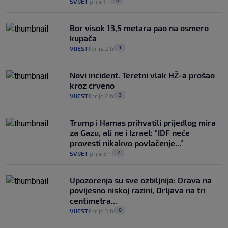
0
SVIJET
prije 1 h
|
|
Bor visok 13,5 metara pao na osmero
kupača
1
VIJESTI
prije 2 h
|
|
Novi incident. Teretni vlak HŽ-a prošao
kroz crveno
3
VIJESTI
prije 2 h
|
|
Trump i Hamas prihvatili prijedlog mira
za Gazu, ali ne i Izrael: "IDF neće
provesti nikakvo povlačenje..."
2
SVIJET
prije 3 h
|
|
Upozorenja su sve ozbiljnija: Drava na
povijesno niskoj razini, Orljava na tri
centimetra...
0
VIJESTI
prije 3 h
|
|