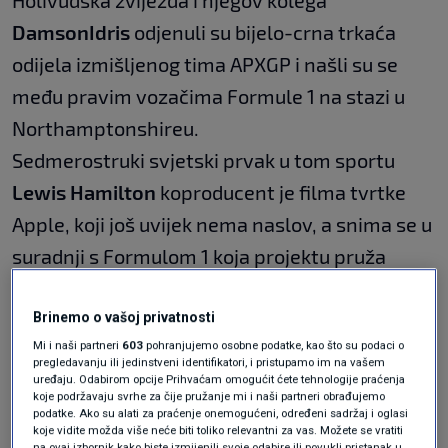
Holivudska zvijezda i njegov kolega
Damson
Idris
odjenuli su bijelo-crna trkaća
odijela izmišljenog tima APXGP i našli su se
među pravim vozačima Formule 1 na stazi u
Northamptonshireu.
Sedmerostruki svjetski prvak u tom sportu
Lewis Hamilton
koproducent je filma tvrtke
Apple, koji još uvijek nema naslov, a snima se u
suradnji s Formulom 1 koja projektu pruža
poseban pristup trkaćim stazama i vozačima.
Brinemo o vašoj privatnosti
Mi i naši partneri
603
pohranjujemo osobne podatke, kao što su podaci o
Pitt je razgovarao s komentatorom kanala Sky
pregledavanju ili jedinstveni identifikatori, i pristupamo im na vašem
uređaju. Odabirom opcije Prihvaćam omogućit ćete tehnologije praćenja
Sports i bivšim vozačem Formule 1
Martinom
koje podržavaju svrhe za čije pružanje mi i naši partneri obrađujemo
Brundleom
o svom iskustvu.
podatke. Ako su alati za praćenje onemogućeni, određeni sadržaj i oglasi
koje vidite možda više neće biti toliko relevantni za vas. Možete se vratiti
na ovaj izbornik kako biste izmijenili svoje odabire ili povukli pristanak u