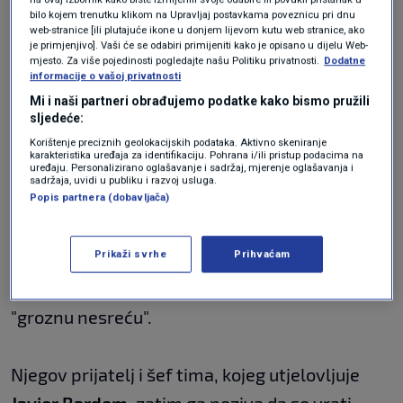
bilo kojem trenutku klikom na Upravljaj postavkama poveznicu pri dnu
Pedesetdevetogodišnji dobitnik Oscara je
web-stranice [ili plutajuće ikone u donjem lijevom kutu web stranice, ako
je primjenjivo]. Vaši će se odabiri primijeniti kako je opisano u dijelu Web-
rekao: "Malo mi se sad vrti, moram priznati".
mjesto. Za više pojedinosti pogledajte našu Politiku privatnosti.
Dodatne
informacije o vašoj privatnosti
Mi i naši partneri obrađujemo podatke kako bismo pružili
"Odlično je biti ovdje. Zabavljamo se, najbolji
sljedeće:
provod u mom životu", dodao je.
Korištenje preciznih geolokacijskih podataka. Aktivno skeniranje
karakteristika uređaja za identifikaciju. Pohrana i/ili pristup podacima na
uređaju. Personalizirano oglašavanje i sadržaj, mjerenje oglašavanja i
sadržaja, uvidi u publiku i razvoj usluga.
Popis partnera (dobavljača)
Otkrivajući pojedinosti o nadolazećom filmu u
intervjuu, objasnio je da je njegov lik vozač
Prikaži svrhe
Prihvaćam
Formule 1 1990-ih, koji se počeo utrkivati u
drugim disciplinama nakon što je doživio
"groznu nesreću".
Njegov prijatelj i šef tima, kojeg utjelovljuje