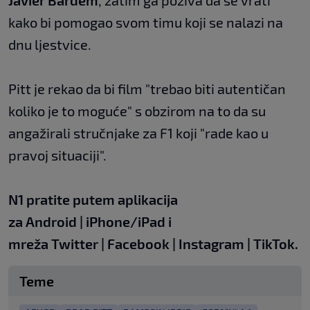
Javier Bardem
, zatim ga poziva da se vrati
kako bi pomogao svom timu koji se nalazi na
dnu ljestvice.
Pitt je rekao da bi film "trebao biti autentičan
koliko je to moguće" s obzirom na to da su
angažirali stručnjake za F1 koji "rade kao u
pravoj situaciji".
N1 pratite putem aplikacija
za
Android
|
iPhone/iPad
i
mreža
Twitter
|
Facebook
|
Instagram
|
TikTok
.
Teme