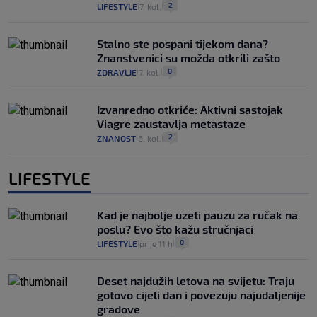
2
LIFESTYLE
7. kol.
|
|
Stalno ste pospani tijekom dana?
Znanstvenici su možda otkrili zašto
0
ZDRAVLJE
7. kol.
|
|
Izvanredno otkriće: Aktivni sastojak
Viagre zaustavlja metastaze
2
ZNANOST
6. kol.
|
|
LIFESTYLE
Kad je najbolje uzeti pauzu za ručak na
poslu? Evo što kažu stručnjaci
0
LIFESTYLE
prije 11 h
|
|
Deset najdužih letova na svijetu: Traju
gotovo cijeli dan i povezuju najudaljenije
gradove