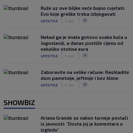
Ruže uz ove biljke neće bujno cvjetati:
Evo koje greške treba izbjegavati
|
|
0
LIFESTYLE
5. kol.
Nekad ga je imala gotovo svaka kuća u
Jugoslaviji, a danas postiže cijenu od
nekoliko stotina eura
|
|
0
LIFESTYLE
5. kol.
Zaboravite na velike račune: Rashladite
dom pametnije, jeftinije i bez klime
|
|
0
LIFESTYLE
5. kol.
SHOWBIZ
Ariana Grande se nakon turneje povlači
iz javnosti: "Dosta joj je komentara o
izgledu"