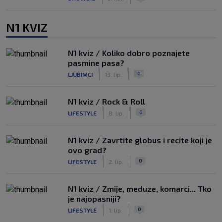
N1 KVIZ
N1 kviz / Koliko dobro poznajete
pasmine pasa?
|
|
0
LJUBIMCI
13. lip.
N1 kviz / Rock & Roll
|
|
0
LIFESTYLE
8. lip.
N1 kviz / Zavrtite globus i recite koji je
ovo grad?
|
|
0
LIFESTYLE
2. lip.
N1 kviz / Zmije, meduze, komarci... Tko
je najopasniji?
|
|
0
LIFESTYLE
1. lip.