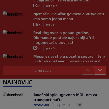
|
SK
prije 6 h
Njemački kroničar govorio o Vuškoviću:
Ima samo jednu manu
|
SK
prije 5 h
Real dogovorio posao godine,
Diomande postaje najskuplji afrički
nogometaš u povijesti
|
SK
prije 5 h
Messi se vratio u početni sastav Intera
i odmah postavio impresivan rekord
|
SK
prije 7 h
Idi na Sport
Novo Dinamovo pojačanje ubrzo
potpisuje, prvo će igrati u Lekinoj
NAJNOVIJE
momčadi?
|
SK
prije 3 h
Janaf sklopio ugovor s MOL-om za
transport nafte
|
|
0
EKONOMIJA
prije 22 min