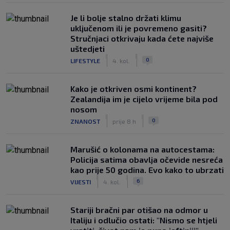
Je li bolje stalno držati klimu
uključenom ili je povremeno gasiti?
Stručnjaci otkrivaju kada ćete najviše
uštedjeti
|
|
0
LIFESTYLE
4. kol.
Kako je otkriven osmi kontinent?
Zealandija im je cijelo vrijeme bila pod
nosom
|
|
0
ZNANOST
prije 8 h
Marušić o kolonama na autocestama:
Policija satima obavlja očevide nesreća
kao prije 50 godina. Evo kako to ubrzati
|
|
6
VIJESTI
4. kol.
Stariji bračni par otišao na odmor u
Italiju i odlučio ostati: "Nismo se htjeli