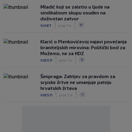
Mladić koji se zaletio u ljude na
sindikalnom skupu osuđen na
doživotan zatvor
|
|
0
SVIJET
prije 1 h
Klarić o Plenkovićevoj najavi povećanja
braniteljskih mirovina: Politički bod za
Možemo, ne za HDZ
|
|
3
VIJESTI
prije 1 h
Šimpraga: Zahtjev za pravdom za
srpske žrtve ne umanjuje patnju
hrvatskih žrtava
|
|
1
VIJESTI
prije 2 h