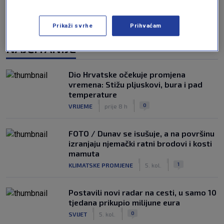
Prikaži svrhe
Prihvaćam
NAJČITANIJE
Dio Hrvatske očekuje promjena
vremena: Stižu pljuskovi, bura i pad
temperature
|
|
0
VRIJEME
prije 8 h
FOTO / Dunav se isušuje, a na površinu
izranjaju njemački ratni brodovi i kosti
mamuta
|
|
1
KLIMATSKE PROMJENE
5. kol.
Postavili novi radar na cesti, u samo 10
tjedana prikupio milijune eura
|
|
0
SVIJET
5. kol.