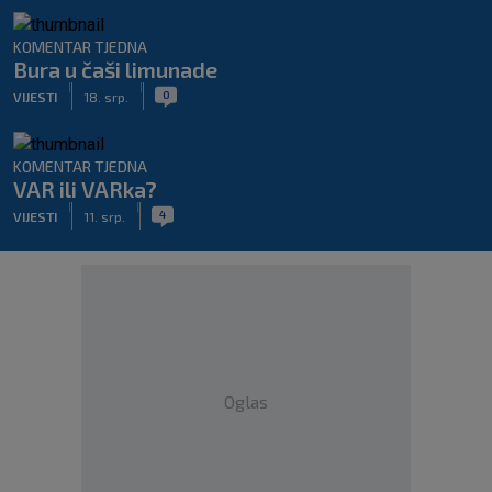
KOMENTAR TJEDNA
Bura u čaši limunade
|
|
0
VIJESTI
18. srp.
KOMENTAR TJEDNA
VAR ili VARka?
|
|
4
VIJESTI
11. srp.
Oglas