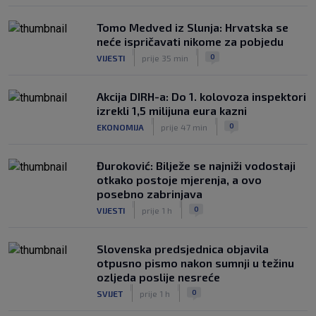
Tomo Medved iz Slunja: Hrvatska se
neće ispričavati nikome za pobjedu
|
|
0
VIJESTI
prije 35 min
Akcija DIRH-a: Do 1. kolovoza inspektori
izrekli 1,5 milijuna eura kazni
|
|
0
EKONOMIJA
prije 47 min
Đuroković: Bilježe se najniži vodostaji
otkako postoje mjerenja, a ovo
posebno zabrinjava
|
|
0
VIJESTI
prije 1 h
Slovenska predsjednica objavila
otpusno pismo nakon sumnji u težinu
ozljeda poslije nesreće
|
|
0
SVIJET
prije 1 h