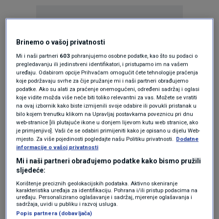
Brinemo o vašoj privatnosti
Mi i naši partneri
603
pohranjujemo osobne podatke, kao što su podaci o
pregledavanju ili jedinstveni identifikatori, i pristupamo im na vašem
Oglas
uređaju. Odabirom opcije Prihvaćam omogućit ćete tehnologije praćenja
koje podržavaju svrhe za čije pružanje mi i naši partneri obrađujemo
podatke. Ako su alati za praćenje onemogućeni, određeni sadržaj i oglasi
koje vidite možda više neće biti toliko relevantni za vas. Možete se vratiti
na ovaj izbornik kako biste izmijenili svoje odabire ili povukli pristanak u
bilo kojem trenutku klikom na Upravljaj postavkama poveznicu pri dnu
web-stranice [ili plutajuće ikone u donjem lijevom kutu web stranice, ako
je primjenjivo]. Vaši će se odabiri primijeniti kako je opisano u dijelu Web-
mjesto. Za više pojedinosti pogledajte našu Politiku privatnosti.
Dodatne
informacije o vašoj privatnosti
Mi i naši partneri obrađujemo podatke kako bismo pružili
sljedeće:
Korištenje preciznih geolokacijskih podataka. Aktivno skeniranje
Oglas
karakteristika uređaja za identifikaciju. Pohrana i/ili pristup podacima na
uređaju. Personalizirano oglašavanje i sadržaj, mjerenje oglašavanja i
sadržaja, uvidi u publiku i razvoj usluga.
Popis partnera (dobavljača)