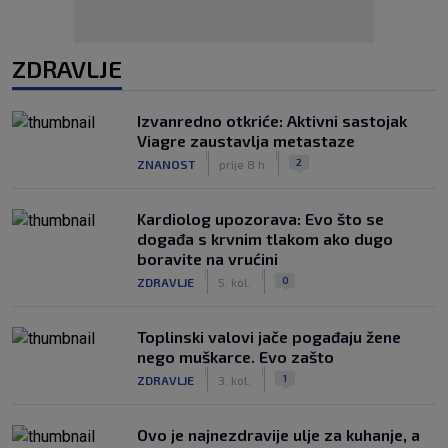
ZDRAVLJE
Izvanredno otkriće: Aktivni sastojak
Viagre zaustavlja metastaze
|
|
2
ZNANOST
prije 8 h
Kardiolog upozorava: Evo što se
događa s krvnim tlakom ako dugo
boravite na vrućini
|
|
0
ZDRAVLJE
5. kol.
Toplinski valovi jače pogađaju žene
nego muškarce. Evo zašto
|
|
1
ZDRAVLJE
3. kol.
Ovo je najnezdravije ulje za kuhanje, a