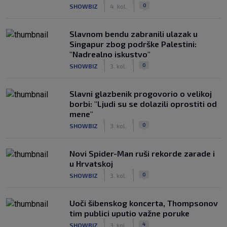
|
|
0
SHOWBIZ
4. kol.
Slavnom bendu zabranili ulazak u
Singapur zbog podrške Palestini:
"Nadrealno iskustvo"
|
|
0
SHOWBIZ
3. kol.
Slavni glazbenik progovorio o velikoj
borbi: "Ljudi su se dolazili oprostiti od
mene"
|
|
0
SHOWBIZ
3. kol.
Novi Spider-Man ruši rekorde zarade i
u Hrvatskoj
|
|
0
SHOWBIZ
3. kol.
Uoči šibenskog koncerta, Thompsonov
tim publici uputio važne poruke
|
|
4
SHOWBIZ
3. kol.