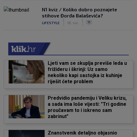
N1 kviz / Koliko dobro poznajete
stihove Đorđa Balaševića?
|
|
11
LIFESTYLE
18. svi.
Ljeti vam se skuplja previše leda u
frižideru i škrinji: Uz samo
nekoliko kapi sastojka iz kuhinje
riješit ćete problem
Predvidio pandemiju i Veliku krizu,
a sada ima loše vijesti: "Tri godine
proučavam to i iskreno sam
zabrinut"
Znanstvenik detaljno objasnio