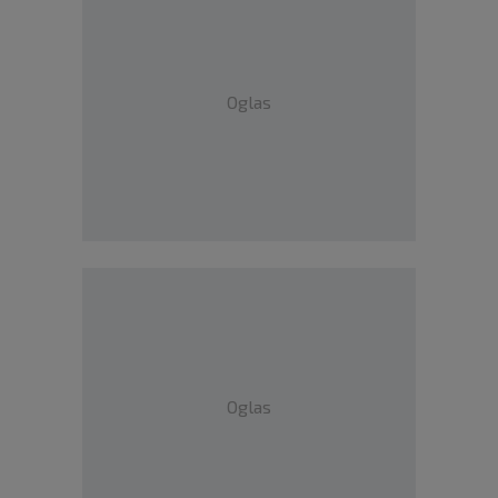
Oglas
Oglas