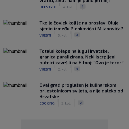
vratiti, život nam je puno jeftiniji"
|
|
1
LIFESTYLE
4. kol.
Tko je čovjek koji je na proslavi Oluje
sjedio između Plenkovića i Milanovića?
|
|
3
VIJESTI
5. kol.
Totalni kolaps na jugu Hrvatske,
granica paralizirana. Neki iscrpljeni
putnici završili na Hitnoj: "Ovo je teror!"
|
|
6
VIJESTI
2. kol.
Ovaj grad proglašen je kulinarskom
prijestolnicom svijeta, a nije daleko od
Hrvatske
|
|
0
COOKING
5. kol.