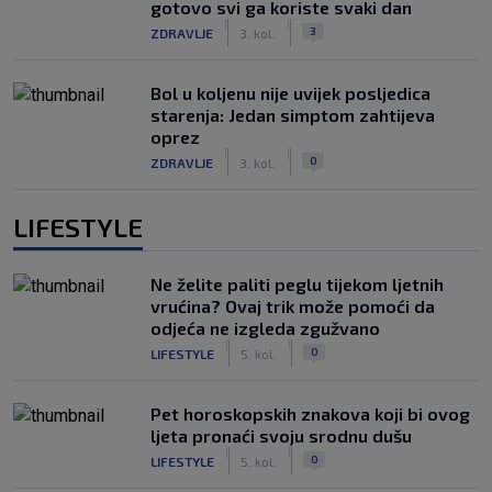
gotovo svi ga koriste svaki dan
|
|
3
ZDRAVLJE
3. kol.
Bol u koljenu nije uvijek posljedica
starenja: Jedan simptom zahtijeva
oprez
|
|
0
ZDRAVLJE
3. kol.
LIFESTYLE
Ne želite paliti peglu tijekom ljetnih
vrućina? Ovaj trik može pomoći da
odjeća ne izgleda zgužvano
|
|
0
LIFESTYLE
5. kol.
Pet horoskopskih znakova koji bi ovog
ljeta pronaći svoju srodnu dušu
|
|
0
LIFESTYLE
5. kol.