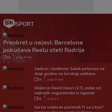
SPORT
Preokret u najavi: Barcelona
pokušava Realu oteti Rodrija
|
SK
prije 31 min
Sada je i službeno: Salah potpisao na
dvije godine za turskog velikana
|
SK
prije 51 min
Ubijen je David Owori (27), jedan od
najboljih nogometaša iz Ugande
|
SK
prije 2 h
Garcia odabrao početnih 11 za Litvu?
Livaja se čini se vraća na klupu