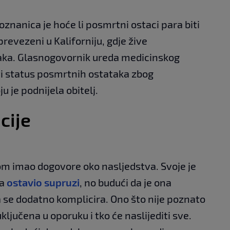
poznanica je hoće li posmrtni ostaci para biti
revezeni u Kaliforniju, gdje žive
aka. Glasnogovornik ureda medicinskog
ati status posmrtnih ostataka zbog
 je podnijela obitelj.
cije
m imao dogovore oko nasljedstva. Svoje je
ra
ostavio supruzi
, no budući da je ona
a se dodatno komplicira. Ono što nije poznato
uključena u oporuku i tko će naslijediti sve.