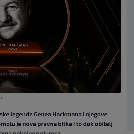
FP
dske legende Genea Hackmana i njegove
olu je nova pravna bitka i to dok obitelj
ljama pokojnog glumca.