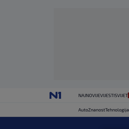
NAJNOVIJE
VIJESTI
SVIJET
Auto
Znanost
Tehnologija