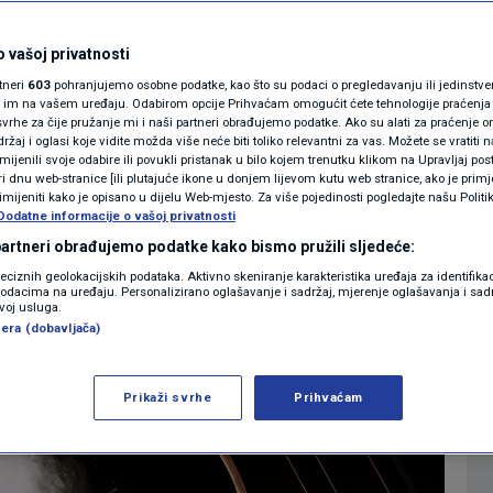
ija oko oporuke,
MAGAZIN
N1 KOMENTAR
 vašoj privatnosti
oš uvijek nije
rtneri
603
pohranjujemo osobne podatke, kao što su podaci o pregledavanju ili jedinstveni 
KOLUMNE
o im na vašem uređaju. Odabirom opcije Prihvaćam omogućit ćete tehnologije praćenja
vrhe za čije pružanje mi i naši partneri obrađujemo podatke. Ako su alati za praćenje
žaj i oglasi koje vidite možda više neće biti toliko relevantni za vas. Možete se vratiti n
N1(DIS)INFO
zmijenili svoje odabire ili povukli pristanak u bilo kojem trenutku klikom na Upravljaj p
i dnu web-stranice [ili plutajuće ikone u donjem lijevom kutu web stranice, ako je primje
0
SHOWBIZ
komentara
|
|
KLIMATSKE PROMJENE
rimijeniti kako je opisano u dijelu Web-mjesto. Za više pojedinosti pogledajte našu Politi
Dodatne informacije o vašoj privatnosti
FOTO
 partneri obrađujemo podatke kako bismo pružili sljedeće:
Više
reciznih geolokacijskih podataka. Aktivno skeniranje karakteristika uređaja za identifika
p podacima na uređaju. Personalizirano oglašavanje i sadržaj, mjerenje oglašavanja i sadr
VIDEO
zvoj usluga.
era (dobavljača)
Prikaži svrhe
Prihvaćam