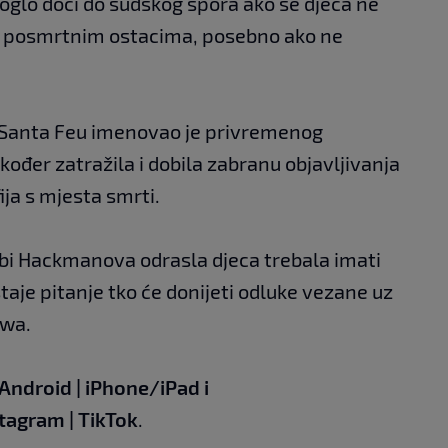
oglo doći do sudskog spora ako se djeca ne
m posmrtnim ostacima, posebno ako ne
 Santa Feu imenovao je privremenog
akođer zatražila i dobila zabranu objavljivanja
ija s mjesta smrti.
a bi Hackmanova odrasla djeca trebala imati
taje pitanje tko će donijeti odluke vezane uz
awa.
Android
|
iPhone/iPad
i
stagram
|
TikTok
.