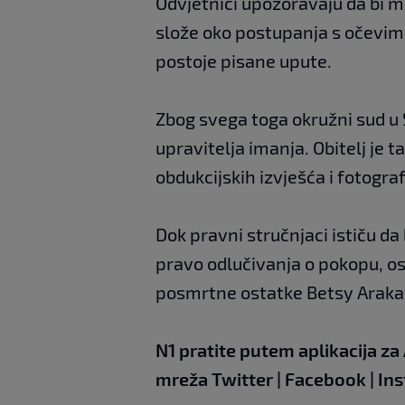
Odvjetnici upozoravaju da bi m
slože oko postupanja s očevi
postoje pisane upute.
Zbog svega toga okružni sud u
upravitelja imanja. Obitelj je t
obdukcijskih izvješća i fotograf
Dok pravni stručnjaci ističu d
pravo odlučivanja o pokopu, os
posmrtne ostatke Betsy Arak
N1 pratite putem aplikacija za
mreža
Twitter
|
Facebook
|
In