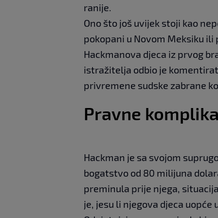
ranije.
Ono što još uvijek stoji kao ne
pokopani u Novom Meksiku ili p
Hackmanova djeca iz prvog br
istražitelja odbio je komentir
privremene sudske zabrane koju
Pravne komplika
Hackman je sa svojom suprugo
bogatstvo od 80 milijuna dola
preminula prije njega, situacij
je, jesu li njegova djeca uopće 