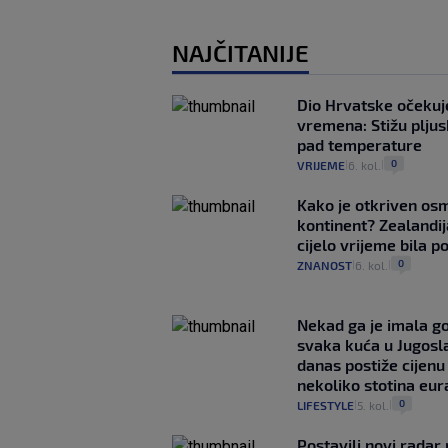
NAJČITANIJE
Dio Hrvatske očeku
vremena: Stižu pljusk
pad temperature
0
VRIJEME
6. kol.
|
|
Kako je otkriven os
kontinent? Zealandij
cijelo vrijeme bila 
0
ZNANOST
6. kol.
|
|
Nekad ga je imala g
svaka kuća u Jugoslav
danas postiže cijenu
nekoliko stotina eur
0
LIFESTYLE
5. kol.
|
|
Postavili novi radar 