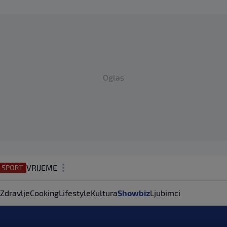
Oglas
VRIJEME
N1 TEME
Zdravlje
Cooking
Lifestyle
Kultura
Showbiz
Ljubimci
REGIJA