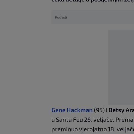
Podijeli
Gene Hackman
(95) i
Betsy A
u Santa Feu 26. veljače. Prema
preminuo vjerojatno 18. veljač