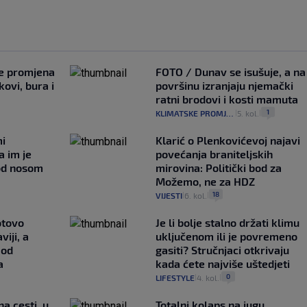
je promjena
FOTO / Dunav se isušuje, a na
ovi, bura i
površinu izranjaju njemački
ratni brodovi i kosti mamuta
1
KLIMATSKE PROMJENE
5. kol.
|
|
mi
Klarić o Plenkovićevoj najavi
a im je
povećanja braniteljskih
pod nosom
mirovina: Politički bod za
Možemo, ne za HDZ
18
VIJESTI
6. kol.
|
|
otovo
Je li bolje stalno držati klimu
iji, a
uključenom ili je povremeno
 od
gasiti? Stručnjaci otkrivaju
a
kada ćete najviše uštedjeti
0
LIFESTYLE
4. kol.
|
|
na cesti, u
Totalni kolaps na jugu