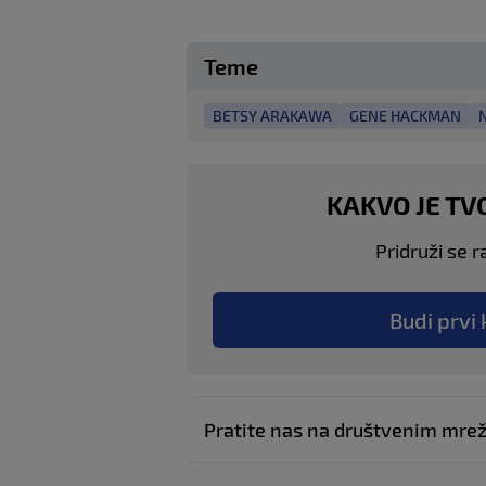
Teme
BETSY ARAKAWA
GENE HACKMAN
KAKVO JE TV
Pridruži se r
Budi prvi 
Pratite nas na društvenim mr