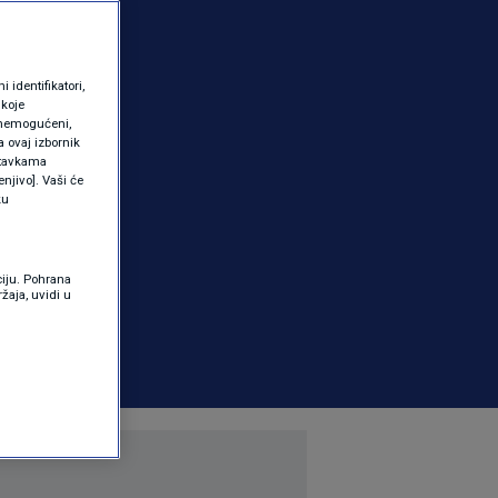
identifikatori,
 koje
 onemogućeni,
a ovaj izbornik
ostavkama
njivo]. Vaši će
ku
ciju. Pohrana
žaja, uvidi u