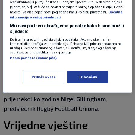
web-stranice [ili plutajuće ikone u donjem lijevom kutu web stranice, ako
karcinoma bila vrlo krhkog zdravlja.
je primjenjivo]. Vaši će se odabiri primijeniti kako je opisano u dijelu Web-
mjesto. Za više pojedinosti pogledajte našu Politiku privatnosti.
Dodatne
informacije o vašoj privatnosti
Princeza Charlotte najbogatije je
Mi i naši partneri obrađujemo podatke kako bismo pružili
dijete svijeta: Evo koliko "vrijedi"
sljedeće:
SHOWBIZ
12. velj.
|
Korištenje preciznih geolokacijskih podataka. Aktivno skeniranje
karakteristika uređaja za identifikaciju. Pohrana i/ili pristup podacima na
uređaju. Personalizirano oglašavanje i sadržaj, mjerenje oglašavanja i
sadržaja, uvidi u publiku i razvoj usluga.
I nije trčanje jedina sportska aktivnost koju 10-
Popis partnera (dobavljača)
godišnjakinja prakticira.
Prikaži svrhe
Prihvaćam
"Kate redovito igra ragbi u stražnjem vrtu s
djecom - igra sve sportove s njima", rekao je
prije nekoliko godina
Nigel Gillingham
,
predsjednik Rugby Football Uniona.
Vrijedne vještine