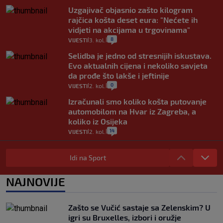
Uzgajivač objasnio zašto kilogram
rajčica košta deset eura: "Nećete ih
vidjeti na akcijama u trgovinama"
8
VIJESTI
3. kol.
|
|
Selidba je jedno od stresnijih iskustava.
Evo aktualnih cijena i nekoliko savjeta
da prođe što lakše i jeftinije
0
VIJESTI
2. kol.
|
|
Izračunali smo koliko košta putovanje
automobilom na Hvar iz Zagreba, a
koliko iz Osijeka
14
VIJESTI
2. kol.
|
|
"Kći je otišla na more, a zaboravila
zdravstvenu iskaznicu". Kakva su prava
Idi na Sport
pacijenata izvan mjesta prebivališta?
1
VIJESTI
1. kol.
NAJNOVIJE
|
|
Kako spriječiti nasilje? "Tako da glavni
junaci naših priča budu oni koji pomažu,
Zašto se Vučić sastaje sa Zelenskim? U
a ne oni koji su pobijedili nekoga"
igri su Bruxelles, izbori i oružje
2
VIJESTI
30. srp.
|
|