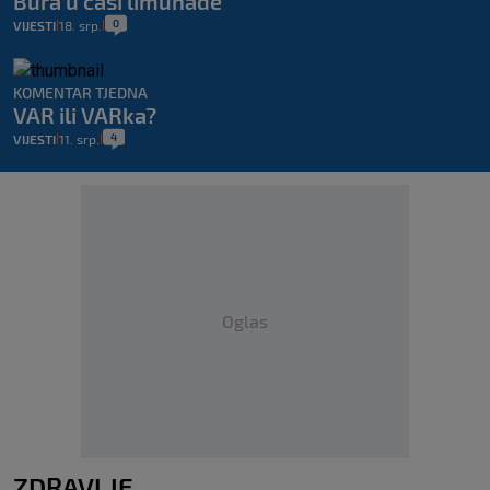
Bura u čaši limunade
0
VIJESTI
18. srp.
|
|
KOMENTAR TJEDNA
VAR ili VARka?
4
VIJESTI
11. srp.
|
|
Oglas
ZDRAVLJE