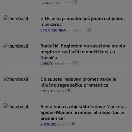
0
REGIJA
prije 33 min
|
|
U Osijeku pronađen još jedan ozlijeđeni
muškarac
0
CRNA KRONIKA
prije 39 min
|
|
Radojčić: Pogledom na sasušena stabla
moglo se zaključiti o onečišćenju u
Gospiću
0
VIJESTI
prije 58 min
|
|
Od subote redovan promet na dvije
ključne zagrebačke prometnice
0
VIJESTI
prije 1 h
|
|
Bijela kuća razbjesnila fanove Marvela,
Spider-Manom promovirali deportacije:
Sramim se!
0
SHOWBIZ
prije 1 h
|
|