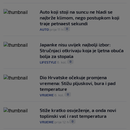
Auto koji stoji na suncu ne hladi se
najbrže klimom, nego postupkom koji
traje petnaest sekundi
0
AUTO
prije 11 h
|
|
Japanke nisu uvijek najbolji izbor:
Stručnjaci otkrivaju koja je ljetna obuća
bolja za stopala
0
LIFESTYLE
6. kol.
|
|
Dio Hrvatske očekuje promjena
vremena: Stižu pljuskovi, bura i pad
temperature
0
VRIJEME
6. kol.
|
|
Stiže kratko osvježenje, a onda novi
toplinski val i rast temperatura
0
VRIJEME
prije 12 h
|
|