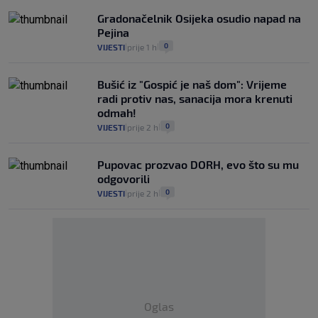
Gradonačelnik Osijeka osudio napad na
Pejina
0
VIJESTI
prije 1 h
|
|
Bušić iz "Gospić je naš dom": Vrijeme
radi protiv nas, sanacija mora krenuti
odmah!
0
VIJESTI
prije 2 h
|
|
Pupovac prozvao DORH, evo što su mu
odgovorili
0
VIJESTI
prije 2 h
|
|
Oglas