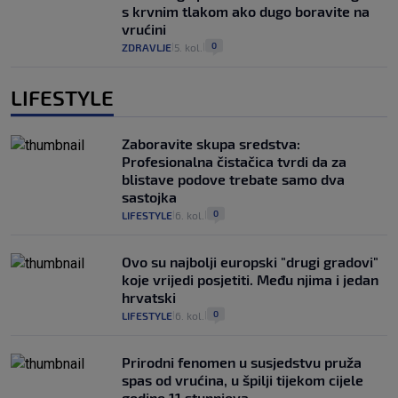
s krvnim tlakom ako dugo boravite na
vrućini
0
ZDRAVLJE
5. kol.
|
|
LIFESTYLE
Zaboravite skupa sredstva:
Profesionalna čistačica tvrdi da za
blistave podove trebate samo dva
sastojka
0
LIFESTYLE
6. kol.
|
|
Ovo su najbolji europski "drugi gradovi"
koje vrijedi posjetiti. Među njima i jedan
hrvatski
0
LIFESTYLE
6. kol.
|
|
Prirodni fenomen u susjedstvu pruža
spas od vrućina, u špilji tijekom cijele
godine 11 stupnjeva