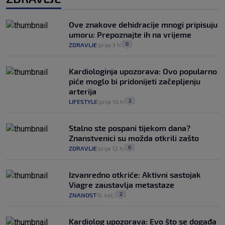
Ove znakove dehidracije mnogi pripisuju
umoru: Prepoznajte ih na vrijeme
0
ZDRAVLJE
prije 3 h
|
|
Kardiologinja upozorava: Ovo popularno
piće moglo bi pridonijeti začepljenju
arterija
2
LIFESTYLE
prije 10 h
|
|
Stalno ste pospani tijekom dana?
Znanstvenici su možda otkrili zašto
0
ZDRAVLJE
prije 12 h
|
|
Izvanredno otkriće: Aktivni sastojak
Viagre zaustavlja metastaze
2
ZNANOST
6. kol.
|
|
Kardiolog upozorava: Evo što se događa