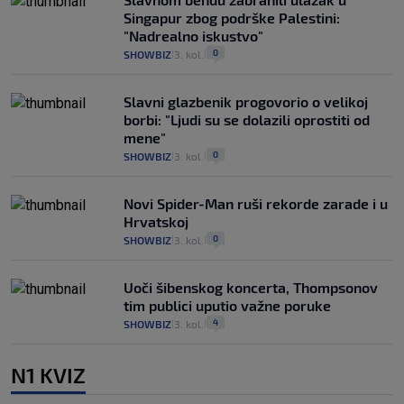
Singapur zbog podrške Palestini:
"Nadrealno iskustvo"
0
SHOWBIZ
3. kol.
|
|
Slavni glazbenik progovorio o velikoj
borbi: "Ljudi su se dolazili oprostiti od
mene"
0
SHOWBIZ
3. kol.
|
|
Novi Spider-Man ruši rekorde zarade i u
Hrvatskoj
0
SHOWBIZ
3. kol.
|
|
Uoči šibenskog koncerta, Thompsonov
tim publici uputio važne poruke
4
SHOWBIZ
3. kol.
|
|
N1 KVIZ