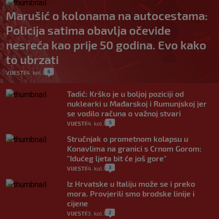
Marušić o kolonama na autocestama:
Policija satima obavlja očevide
nesreća kao prije 50 godina. Evo kako
to ubrzati
6
VIJESTI
4. kol.
|
|
Tadić: Krško je u boljoj poziciji od
nuklearki u Mađarskoj i Rumunjskoj jer
se vodilo računa o važnoj stvari
5
VIJESTI
4. kol.
|
|
Stručnjak o prometnom kolapsu u
Konavlima na granici s Crnom Gorom:
"Idućeg ljeta bit će još gore"
3
VIJESTI
4. kol.
|
|
Iz Hrvatske u Italiju može se i preko
mora. Provjerili smo brodske linije i
cijene
2
VIJESTI
3. kol.
|
|