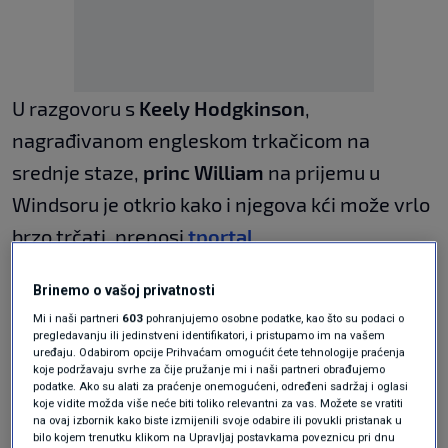
U razgovoru s
Keely Hodgkinson
,
nagrađivanom engleskom trkačicom na
srednje staze,
princ William
na prijemu u
Windsoru je otkrio kako i njegova kći može vrlo
brzo trčati, prenosi
tportal
.
"Princ mi je rekao da njegova kći trenutno trči
Brinemo o vašoj privatnosti
400 metara i prepone te da me je gledala u
Mi i naši partneri
603
pohranjujemo osobne podatke, kao što su podaci o
pregledavanju ili jedinstveni identifikatori, i pristupamo im na vašem
Parizu", otkrila je britanska sportašica dodavši
uređaju. Odabirom opcije Prihvaćam omogućit ćete tehnologije praćenja
koje podržavaju svrhe za čije pružanje mi i naši partneri obrađujemo
kako princ William nije prisustvovao
podatke. Ako su alati za praćenje onemogućeni, određeni sadržaj i oglasi
koje vidite možda više neće biti toliko relevantni za vas. Možete se vratiti
Olimpijskim igrama kako bi sačuvao zdravlje
na ovaj izbornik kako biste izmijenili svoje odabire ili povukli pristanak u
bilo kojem trenutku klikom na Upravljaj postavkama poveznicu pri dnu
svoje supruge koja je tada zbog liječenja od