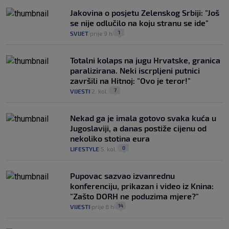
Jakovina o posjetu Zelenskog Srbiji: "Još
se nije odlučilo na koju stranu se ide"
1
SVIJET
prije 9 h
|
|
Totalni kolaps na jugu Hrvatske, granica
paralizirana. Neki iscrpljeni putnici
završili na Hitnoj: "Ovo je teror!"
7
VIJESTI
2. kol.
|
|
Nekad ga je imala gotovo svaka kuća u
Jugoslaviji, a danas postiže cijenu od
nekoliko stotina eura
0
LIFESTYLE
5. kol.
|
|
Pupovac sazvao izvanrednu
konferenciju, prikazan i video iz Knina:
"Zašto DORH ne poduzima mjere?"
14
VIJESTI
prije 8 h
|
|