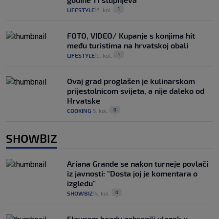
1
LIFESTYLE
6. kol.
|
|
FOTO, VIDEO/ Kupanje s konjima hit
među turistima na hrvatskoj obali
1
LIFESTYLE
6. kol.
|
|
Ovaj grad proglašen je kulinarskom
prijestolnicom svijeta, a nije daleko od
Hrvatske
0
COOKING
5. kol.
|
|
SHOWBIZ
Ariana Grande se nakon turneje povlači
iz javnosti: "Dosta joj je komentara o
izgledu"
0
SHOWBIZ
4. kol.
|
|
Slavnom bendu zabranili ulazak u