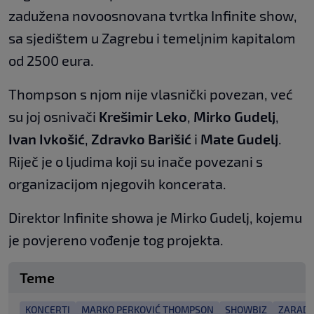
zadužena novoosnovana tvrtka Infinite show,
sa sjedištem u Zagrebu i temeljnim kapitalom
od 2500 eura.
Thompson s njom nije vlasnički povezan, već
su joj osnivači
Krešimir Leko
,
Mirko Gudelj
,
Ivan Ivkošić
,
Zdravko Barišić
i
Mate Gudelj
.
Riječ je o ljudima koji su inače povezani s
organizacijom njegovih koncerata.
Direktor Infinite showa je Mirko Gudelj, kojemu
je povjereno vođenje tog projekta.
Teme
KONCERTI
MARKO PERKOVIĆ THOMPSON
SHOWBIZ
ZARAD