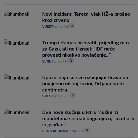
Novi incident. Teretni vlak HŽ-a prošao
kroz crveno
3
VIJESTI
prije 1 h
|
|
Trump i Hamas prihvatili prijedlog mira
za Gazu, ali ne i Izrael: "IDF neće
provesti nikakvo povlačenje..."
2
SVIJET
prije 1 h
|
|
Upozorenja su sve ozbiljnija: Drava na
povijesno niskoj razini, Orljava na tri
centimetra...
0
VIJESTI
prije 2 h
|
|
Dva nova slučaja u Istri: Muškarci
mobitelima snimali nagu djecu, razotkrili
ih građani
0
CRNA KRONIKA
prije 2 h
|
|