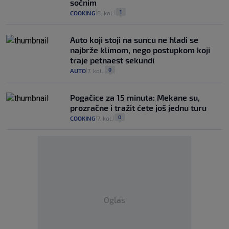
sočnim
1
COOKING
8. kol.
|
|
Auto koji stoji na suncu ne hladi se
najbrže klimom, nego postupkom koji
traje petnaest sekundi
0
AUTO
7. kol.
|
|
Pogačice za 15 minuta: Mekane su,
prozračne i tražit ćete još jednu turu
0
COOKING
7. kol.
|
|
Oglas