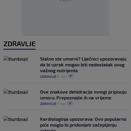
ZDRAVLJE
Stalno ste umorni? Liječnici upozoravaju
da bi uzrok mogao biti nedostatak ovog
važnog nutrijenta
0
ZDRAVLJE
8. kol.
|
|
Ove znakove dehidracije mnogi pripisuju
umoru: Prepoznajte ih na vrijeme
0
ZDRAVLJE
7. kol.
|
|
Kardiologinja upozorava: Ovo popularno
piće moglo bi pridonijeti začepljenju
arterija