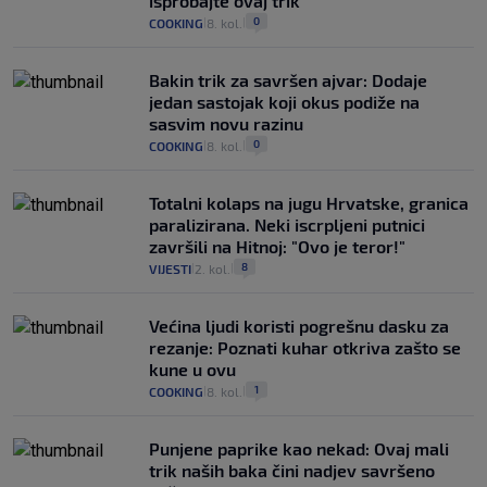
isprobajte ovaj trik
0
COOKING
8. kol.
|
|
Bakin trik za savršen ajvar: Dodaje
jedan sastojak koji okus podiže na
sasvim novu razinu
0
COOKING
8. kol.
|
|
Totalni kolaps na jugu Hrvatske, granica
paralizirana. Neki iscrpljeni putnici
završili na Hitnoj: "Ovo je teror!"
8
VIJESTI
2. kol.
|
|
Većina ljudi koristi pogrešnu dasku za
rezanje: Poznati kuhar otkriva zašto se
kune u ovu
1
COOKING
8. kol.
|
|
Punjene paprike kao nekad: Ovaj mali
trik naših baka čini nadjev savršeno