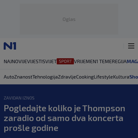
Oglas
NAJNOVIJE
VIJESTI
SVIJET
VRIJEME
N1 TEME
REGIJA
MAG
Auto
Znanost
Tehnologija
Zdravlje
Cooking
Lifestyle
Kultura
Sho
ZAVIDAN IZNOS
Pogledajte koliko je Thompson
zaradio od samo dva koncerta
prošle godine