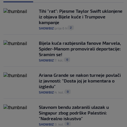
Tihi "rat": Pjesme Taylor Swift uklonjene
iz objava Bijele kuće i Trumpove
kampanje
2
SHOWBIZ
prije 6 h
|
|
Bijela kuća razbjesnila fanove Marvela,
Spider-Manom promovirali deportacije:
Sramim se!
0
SHOWBIZ
7. kol.
|
|
Ariana Grande se nakon turneje povlači
iz javnosti: "Dosta joj je komentara o
izgledu"
0
SHOWBIZ
4. kol.
|
|
Slavnom bendu zabranili ulazak u
Singapur zbog podrške Palestini:
"Nadrealno iskustvo"
0
SHOWBIZ
3. kol.
|
|