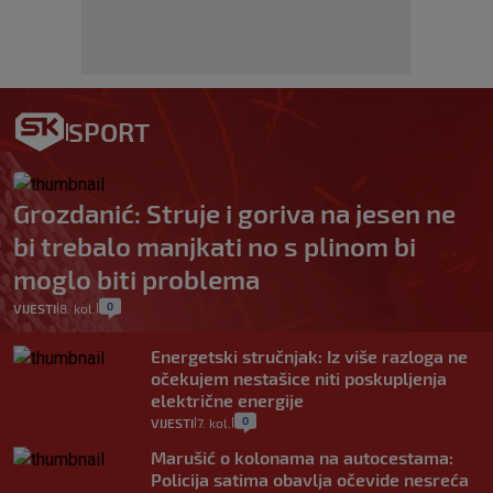
SPORT
Grozdanić: Struje i goriva na jesen ne
bi trebalo manjkati no s plinom bi
moglo biti problema
0
VIJESTI
8. kol.
|
|
Energetski stručnjak: Iz više razloga ne
očekujem nestašice niti poskupljenja
električne energije
0
VIJESTI
7. kol.
|
|
Marušić o kolonama na autocestama:
Policija satima obavlja očevide nesreća