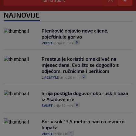
Idi na Sport
da prođe što lakše i jeftinije
0
VIJESTI
2. kol.
NAJNOVIJE
|
|
Izračunali smo koliko košta putovanje
automobilom na Hvar iz Zagreba, a
Plenković objavio nove cijene,
koliko iz Osijeka
pojeftinjuje gorivo
14
VIJESTI
2. kol.
|
|
0
VIJESTI
prije 11 min
|
|
Prestala je koristiti omekšivač na
mjesec dana. Evo što se dogodilo s
odjećom, ručnicima i perilicom
0
LIFESTYLE
prije 26 min
|
|
Sirija postigla dogovor oko ruskih baza
iz Asadove ere
0
SVIJET
prije 50 min
|
|
Bor visok 13,5 metara pao na osmero
kupača
1
VIJESTI
prije 1 h
|
|