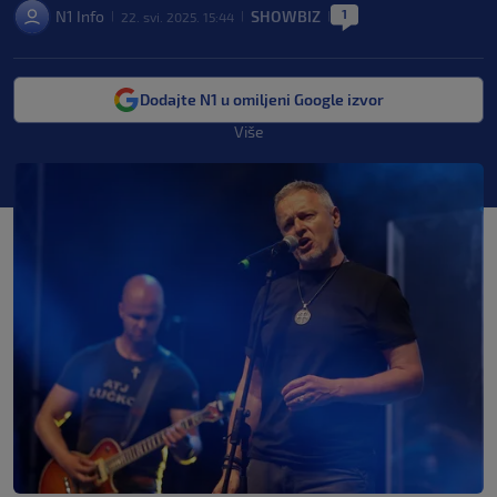
1
N1 Info
SHOWBIZ
22. svi. 2025. 15:44
|
|
|
Dodajte N1 u omiljeni Google izvor
Više