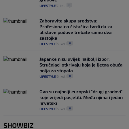
0
LIFESTYLE
7. kol.
|
|
Zaboravite skupa sredstva:
Profesionalna čistačica tvrdi da za
blistave podove trebate samo dva
sastojka
0
LIFESTYLE
6. kol.
|
|
Japanke nisu uvijek najbolji izbor:
Stručnjaci otkrivaju koja je ljetna obuća
bolja za stopala
0
LIFESTYLE
6. kol.
|
|
Ovo su najbolji europski "drugi gradovi"
koje vrijedi posjetiti. Među njima i jedan
hrvatski
0
LIFESTYLE
6. kol.
|
|
SHOWBIZ