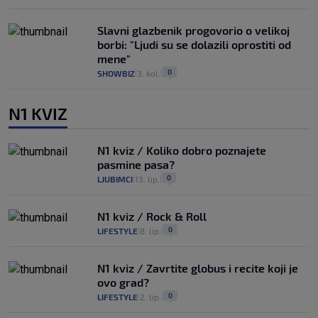
Slavni glazbenik progovorio o velikoj
borbi: "Ljudi su se dolazili oprostiti od
mene"
0
SHOWBIZ
3. kol.
|
|
N1 KVIZ
N1 kviz / Koliko dobro poznajete
pasmine pasa?
0
LJUBIMCI
13. lip.
|
|
N1 kviz / Rock & Roll
0
LIFESTYLE
8. lip.
|
|
N1 kviz / Zavrtite globus i recite koji je
ovo grad?
0
LIFESTYLE
2. lip.
|
|