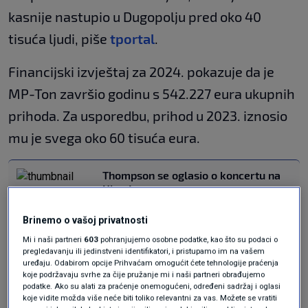
kasnije nastupio u Dugopolju pred oko 40
tisuća ljudi, piše
tportal
.
Financijski izvještaj za 2024. pokazuje da je
MP-Ton završio godinu s 542.227 eura ukupnih
prihoda. Za usporedbu, prihod u 2023. iznosio
mu je svega oko 60 tisuća eura.
Thompson se oglasio o koncertu na
Hipodromu
VIJESTI
19. svi.
|
Nakon vijesti o napuštanju benda
Brinemo o vašoj privatnosti
oglasio se Marko Perković Thompson
Mi i naši partneri
603
pohranjujemo osobne podatke, kao što su podaci o
VIJESTI
28. tra.
|
pregledavanju ili jedinstveni identifikatori, i pristupamo im na vašem
uređaju. Odabirom opcije Prihvaćam omogućit ćete tehnologije praćenja
koje podržavaju svrhe za čije pružanje mi i naši partneri obrađujemo
podatke. Ako su alati za praćenje onemogućeni, određeni sadržaj i oglasi
Nakon plaćanja poreza na dobit Thompsonu je
koje vidite možda više neće biti toliko relevantni za vas. Možete se vratiti