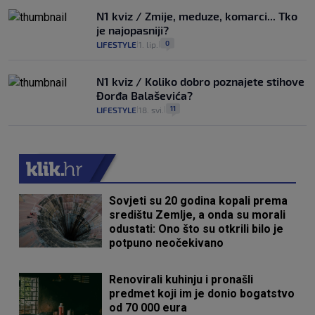
N1 kviz / Zmije, meduze, komarci... Tko
je najopasniji?
0
LIFESTYLE
1. lip.
|
|
N1 kviz / Koliko dobro poznajete stihove
Đorđa Balaševića?
11
LIFESTYLE
18. svi.
|
|
Sovjeti su 20 godina kopali prema
središtu Zemlje, a onda su morali
odustati: Ono što su otkrili bilo je
potpuno neočekivano
Renovirali kuhinju i pronašli
predmet koji im je donio bogatstvo
od 70 000 eura