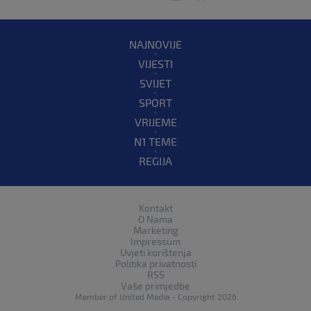
NAJNOVIJE
VIJESTI
SVIJET
SPORT
VRIJEME
N1 TEME
REGIJA
Kontakt
O Nama
Marketing
Impressum
Uvjeti korištenja
Politika privatnosti
RSS
Vaše primjedbe
Member of
United Media
- Copyright 2026