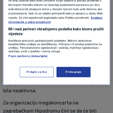
od lanjskih koncerata ostalo 384.142 eura čiste
na ovaj izbornik kako biste izmijenili svoje odabire ili povukli pristanak u
bilo kojem trenutku klikom na Upravljaj postavkama poveznicu pri dnu
zarade.
web-stranice [ili plutajuće ikone u donjem lijevom kutu web stranice, ako
je primjenjivo]. Vaši će se odabiri primijeniti kako je opisano u dijelu Web-
mjesto. Za više pojedinosti pogledajte našu Politiku privatnosti.
Dodatne
MP-Ton ima jednog zaposlenog, čija je
informacije o vašoj privatnosti
prosječna mjesečna neto plaća svega 811 eura.
Mi i naši partneri obrađujemo podatke kako bismo pružili
sljedeće:
Uz Thompsona, suvlasnica tvrtke njegova je
Korištenje preciznih geolokacijskih podataka. Aktivno skeniranje
karakteristika uređaja za identifikaciju. Pohrana i/ili pristup podacima na
supruga Sandra.
uređaju. Personalizirano oglašavanje i sadržaj, mjerenje oglašavanja i
sadržaja, uvidi u publiku i razvoj usluga.
Popis partnera (dobavljača)
Pored MP-Tona, pjevač je suvlasnik firme Uže,
registrirane u Splitu za djelatnost nautičkog
Prikaži svrhe
Prihvaćam
turizma. Partner mu je
Ante Padovan
, njegov
dugogodišnji gitarist, a tvrtka je prošle godine
bila neaktivna.
Za organizaciju megakoncerta na
zagrebačkom Hipodromu čini se da će biti