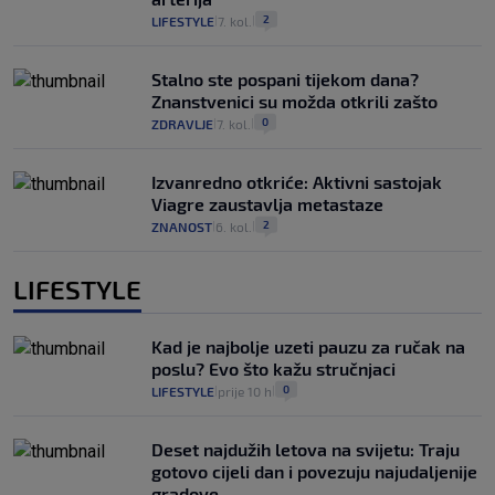
2
LIFESTYLE
7. kol.
|
|
Stalno ste pospani tijekom dana?
Znanstvenici su možda otkrili zašto
0
ZDRAVLJE
7. kol.
|
|
Izvanredno otkriće: Aktivni sastojak
Viagre zaustavlja metastaze
2
ZNANOST
6. kol.
|
|
LIFESTYLE
Kad je najbolje uzeti pauzu za ručak na
poslu? Evo što kažu stručnjaci
0
LIFESTYLE
prije 10 h
|
|
Deset najdužih letova na svijetu: Traju
gotovo cijeli dan i povezuju najudaljenije
gradove