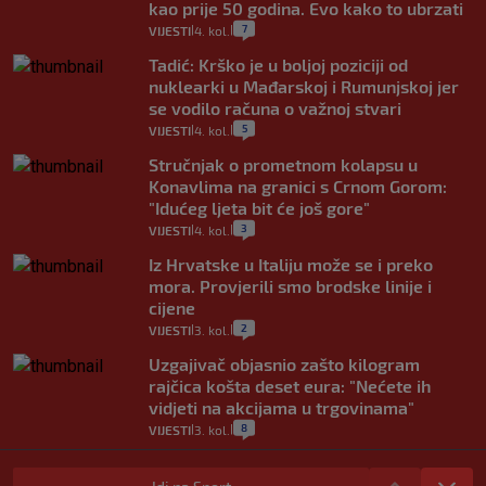
kao prije 50 godina. Evo kako to ubrzati
7
VIJESTI
4. kol.
|
|
Tadić: Krško je u boljoj poziciji od
nuklearki u Mađarskoj i Rumunjskoj jer
se vodilo računa o važnoj stvari
5
VIJESTI
4. kol.
|
|
Stručnjak o prometnom kolapsu u
Konavlima na granici s Crnom Gorom:
"Idućeg ljeta bit će još gore"
3
VIJESTI
4. kol.
|
|
Iz Hrvatske u Italiju može se i preko
mora. Provjerili smo brodske linije i
cijene
2
VIJESTI
3. kol.
|
|
Uzgajivač objasnio zašto kilogram
rajčica košta deset eura: "Nećete ih
vidjeti na akcijama u trgovinama"
8
VIJESTI
3. kol.
|
|
Selidba je jedno od stresnijih iskustava.
Evo aktualnih cijena i nekoliko savjeta