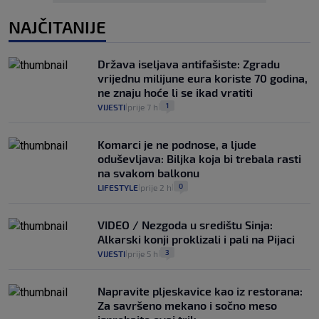
NAJČITANIJE
Država iseljava antifašiste: Zgradu
vrijednu milijune eura koriste 70 godina,
ne znaju hoće li se ikad vratiti
1
VIJESTI
prije 7 h
|
|
Komarci je ne podnose, a ljude
oduševljava: Biljka koja bi trebala rasti
na svakom balkonu
0
LIFESTYLE
prije 2 h
|
|
VIDEO / Nezgoda u središtu Sinja:
Alkarski konji proklizali i pali na Pijaci
3
VIJESTI
prije 5 h
|
|
Napravite pljeskavice kao iz restorana:
Za savršeno mekano i sočno meso