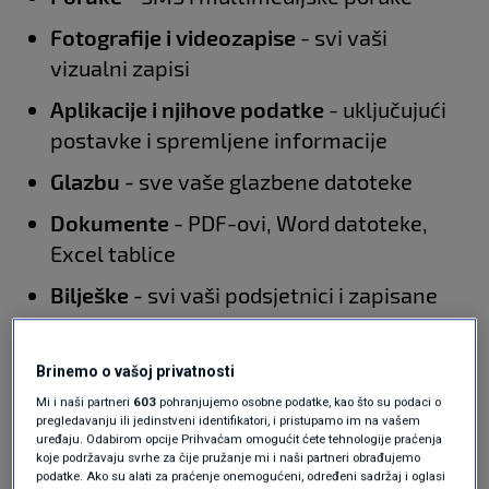
Fotografije i videozapise
- svi vaši
vizualni zapisi
Aplikacije i njihove podatke
- uključujući
postavke i spremljene informacije
Glazbu
- sve vaše glazbene datoteke
Dokumente
- PDF-ovi, Word datoteke,
Excel tablice
Bilješke
- svi vaši podsjetnici i zapisane
misli
Kalendare i podsjetnike
- važni datumi i
Brinemo o vašoj privatnosti
obaveze
Mi i naši partneri
603
pohranjujemo osobne podatke, kao što su podaci o
pregledavanju ili jedinstveni identifikatori, i pristupamo im na vašem
Postavke i personalizacije
- pozadine,
uređaju. Odabirom opcije Prihvaćam omogućit ćete tehnologije praćenja
koje podržavaju svrhe za čije pružanje mi i naši partneri obrađujemo
zvukove, widgete
podatke. Ako su alati za praćenje onemogućeni, određeni sadržaj i oglasi