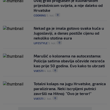
Ovaj grad proglašen je kulinarskom
prijestolnicom svijeta, a nije daleko od
Hrvatske
0
COOKING
5. kol.
|
|
Nekad ga je imala gotovo svaka kuća u
Jugoslaviji, a danas postiže cijenu od
nekoliko stotina eura
0
LIFESTYLE
5. kol.
|
|
Marušić o kolonama na autocestama:
Policija satima obavlja očevide nesreća
kao prije 50 godina. Evo kako to ubrzati
6
VIJESTI
4. kol.
|
|
Totalni kolaps na jugu Hrvatske, granica
paralizirana. Neki iscrpljeni putnici
završili na Hitnoj: "Ovo je teror!"
6
VIJESTI
2. kol.
|
|