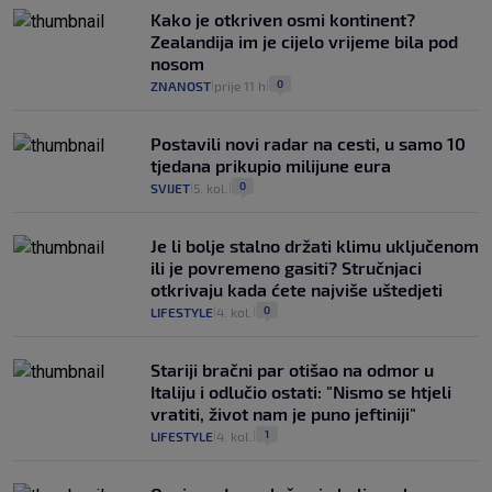
Kako je otkriven osmi kontinent?
Zealandija im je cijelo vrijeme bila pod
nosom
0
ZNANOST
prije 11 h
|
|
Postavili novi radar na cesti, u samo 10
tjedana prikupio milijune eura
0
SVIJET
5. kol.
|
|
Je li bolje stalno držati klimu uključenom
ili je povremeno gasiti? Stručnjaci
otkrivaju kada ćete najviše uštedjeti
0
LIFESTYLE
4. kol.
|
|
Stariji bračni par otišao na odmor u
Italiju i odlučio ostati: "Nismo se htjeli
vratiti, život nam je puno jeftiniji"
1
LIFESTYLE
4. kol.
|
|