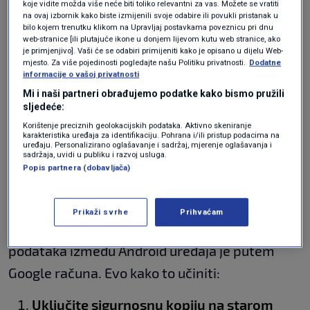
koje vidite možda više neće biti toliko relevantni za vas. Možete se vratiti
E-mail račune
- sve vaše povezane e-
na ovaj izbornik kako biste izmijenili svoje odabire ili povukli pristanak u
bilo kojem trenutku klikom na Upravljaj postavkama poveznicu pri dnu
mail adrese
web-stranice [ili plutajuće ikone u donjem lijevom kutu web stranice, ako
je primjenjivo]. Vaši će se odabiri primijeniti kako je opisano u dijelu Web-
Povijest poziva
- evidencija dolaznih i
mjesto. Za više pojedinosti pogledajte našu Politiku privatnosti.
Dodatne
informacije o vašoj privatnosti
odlaznih poziva
Mi i naši partneri obrađujemo podatke kako bismo pružili
Favorite i postavke preglednika
-
sljedeće:
spremljene lozinke i povijest
Korištenje preciznih geolokacijskih podataka. Aktivno skeniranje
karakteristika uređaja za identifikaciju. Pohrana i/ili pristup podacima na
uređaju. Personalizirano oglašavanje i sadržaj, mjerenje oglašavanja i
Prebacivanje podataka
sadržaja, uvidi u publiku i razvoj usluga.
Popis partnera (dobavljača)
putem Google računa
Prikaži svrhe
Prihvaćam
Jedan od najjednostavnijih načina za prijenos
podataka između Android uređaja je putem
Google računa. Evo kako to učiniti:
Uključite sigurnosnu kopiju na starom