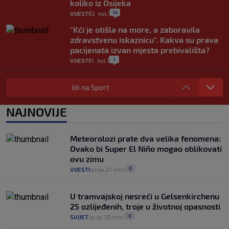
koliko iz Osijeka
14
VIJESTI
2. kol.
|
|
"Kći je otišla na more, a zaboravila
zdravstvenu iskaznicu". Kakva su prava
pacijenata izvan mjesta prebivališta?
1
VIJESTI
1. kol.
|
|
Provjerili smo "što ćemo onda" ako
Plenković na 15 dana ukine mjere: "Ne bi
Idi na Sport
se dogodilo ništa. Vlada se zaljubila u te
intervencije"
NAJNOVIJE
25
VIJESTI
30. srp.
|
|
Analitičar o Mostu: Oni su u yin-yang
Meteorolozi prate dva velika fenomena:
poziciji i imaju drugog najpoznatijeg
Ovako bi Super El Niño mogao oblikovati
bravara u povijesti Hrvatske
ovu zimu
16
VIJESTI
30. srp.
|
|
0
VIJESTI
prije 21 min
|
|
U tramvajskoj nesreći u Gelsenkirchenu
25 ozlijeđenih, troje u životnoj opasnosti
0
SVIJET
prije 30 min
|
|