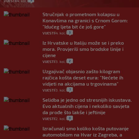
5
VIJESTI
4. kol.
|
|
Stručnjak o prometnom kolapsu u
Konavlima na granici s Crnom Gorom:
"Idućeg ljeta bit će još gore"
3
VIJESTI
4. kol.
|
|
Iz Hrvatske u Italiju može se i preko
mora. Provjerili smo brodske linije i
cijene
2
VIJESTI
3. kol.
|
|
Uzgajivač objasnio zašto kilogram
rajčica košta deset eura: "Nećete ih
vidjeti na akcijama u trgovinama"
7
VIJESTI
3. kol.
|
|
Selidba je jedno od stresnijih iskustava.
Evo aktualnih cijena i nekoliko savjeta
da prođe što lakše i jeftinije
0
VIJESTI
2. kol.
|
|
Izračunali smo koliko košta putovanje
automobilom na Hvar iz Zagreba, a