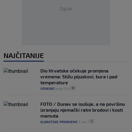
Oglas
NAJČITANIJE
Dio Hrvatske očekuje promjena
vremena: Stižu pljuskovi, bura i pad
temperature
0
VRIJEME
prije 11 h
|
|
FOTO / Dunav se isušuje, a na površinu
izranjaju njemački ratni brodovi i kosti
mamuta
1
KLIMATSKE PROMJENE
5. kol.
|
|