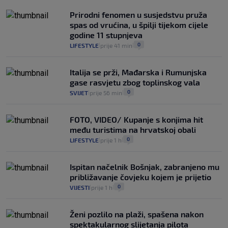
Prirodni fenomen u susjedstvu pruža
spas od vrućina, u špilji tijekom cijele
godine 11 stupnjeva
0
LIFESTYLE
prije 41 min
|
|
Italija se prži, Mađarska i Rumunjska
gase rasvjetu zbog toplinskog vala
0
SVIJET
prije 56 min
|
|
FOTO, VIDEO/ Kupanje s konjima hit
među turistima na hrvatskoj obali
0
LIFESTYLE
prije 1 h
|
|
Ispitan načelnik Bošnjak, zabranjeno mu
približavanje čovjeku kojem je prijetio
0
VIJESTI
prije 1 h
|
|
Ženi pozlilo na plaži, spašena nakon
spektakularnog slijetanja pilota