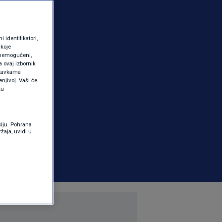
identifikatori,
 koje
 onemogućeni,
a ovaj izbornik
ostavkama
njivo]. Vaši će
ku
ciju. Pohrana
žaja, uvidi u