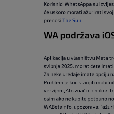
Korisnici WhatsAppa su izvijest
će uskoro morati ažurirati svoj
prenosi
The Sun
.
WA podržava iOS 
Aplikacija u vlasništvu Meta tre
svibnja 2025. morat ćete imati iO
Za neke uređaje imate opciju na
Problem je kod starijih mobilni
verzijom, što znači da nakon 
osim ako ne kupite potpuno novi
WABetaInfo, upozorava: "ažurir