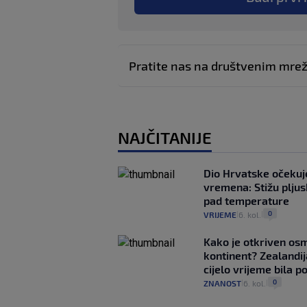
Pratite nas na društvenim mr
NAJČITANIJE
Dio Hrvatske očeku
vremena: Stižu pljusk
pad temperature
0
VRIJEME
6. kol.
|
|
Kako je otkriven os
kontinent? Zealandij
cijelo vrijeme bila 
0
ZNANOST
6. kol.
|
|