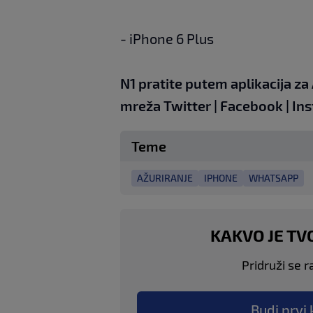
- iPhone 6 Plus
N1 pratite putem aplikacija za
mreža
Twitter
|
Facebook
|
In
Teme
AŽURIRANJE
IPHONE
WHATSAPP
KAKVO JE TV
Pridruži se r
Budi prvi 