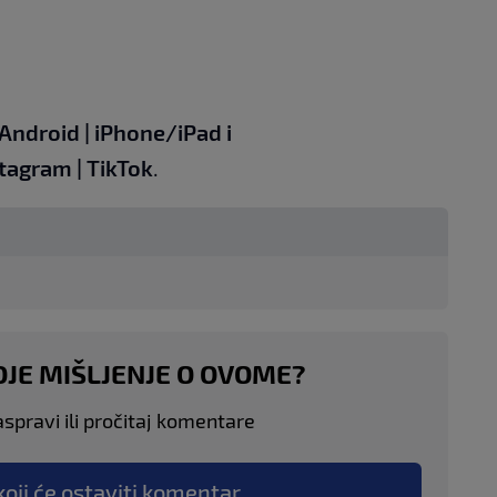
Android
|
iPhone/iPad
i
stagram
|
TikTok
.
OJE MIŠLJENJE O OVOME?
aspravi ili pročitaj komentare
koji će ostaviti komentar