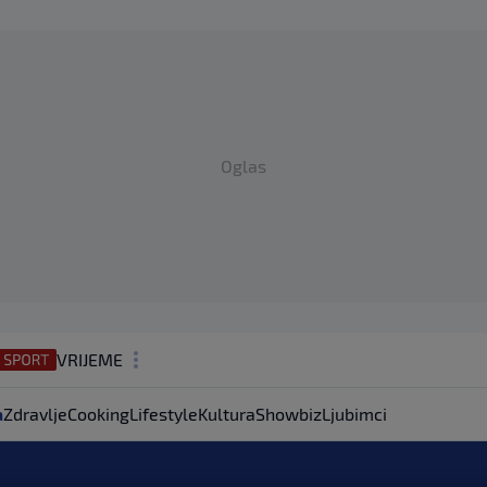
Oglas
VRIJEME
N1 TEME
a
Zdravlje
Cooking
Lifestyle
Kultura
Showbiz
Ljubimci
REGIJA