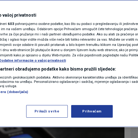
đu njima? WhatsApp
MAGAZIN
N1 KOMENTAR
 vašoj privatnosti
ati raditi na ova tri
rtneri
603
pohranjujemo osobne podatke, kao što su podaci o pregledavanju ili jedinstveni 
KOLUMNE
o im na vašem uređaju. Odabirom opcije Prihvaćam omogućit ćete tehnologije praćenja
vrhe za čije pružanje mi i naši partneri obrađujemo podatke. Ako su alati za praćenje
žaj i oglasi koje vidite možda više neće biti toliko relevantni za vas. Možete se vratiti n
N1(DIS)INFO
zmijenili svoje odabire ili povukli pristanak u bilo kojem trenutku klikom na Upravljaj p
i dnu web-stranice [ili plutajuće ikone u donjem lijevom kutu web stranice, ako je primje
0
TEHNOLOGIJA
komentara
|
|
KLIMATSKE PROMJENE
rimijeniti kako je opisano u dijelu Web-mjesto. Za više pojedinosti pogledajte našu Politi
Dodatne informacije o vašoj privatnosti
FOTO
 partneri obrađujemo podatke kako bismo pružili sljedeće:
Više
reciznih geolokacijskih podataka. Aktivno skeniranje karakteristika uređaja za identifika
p podacima na uređaju. Personalizirano oglašavanje i sadržaj, mjerenje oglašavanja i sadr
VIDEO
zvoj usluga.
era (dobavljača)
Prikaži svrhe
Prihvaćam