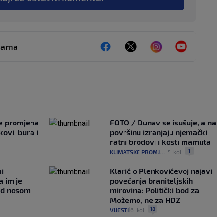
ežama
je promjena
FOTO / Dunav se isušuje, a na
ovi, bura i
površinu izranjaju njemački
ratni brodovi i kosti mamuta
1
KLIMATSKE PROMJENE
5. kol.
|
|
mi
Klarić o Plenkovićevoj najavi
a im je
povećanja braniteljskih
pod nosom
mirovina: Politički bod za
Možemo, ne za HDZ
18
VIJESTI
6. kol.
|
|