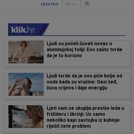
|
|
11
LIFESTYLE
18. svi.
Ljudi su počeli čuvati novac u
aluminijskoj foliji: Evo zašto tvrde
da je to korisno
Ljudi tvrde da je ovo piće bolje od
vode kada su vrućine: Gasi žeđ,
čuva crijeva i daje energiju
Ljeti vam se skuplja previše leda u
frižideru i škrinji: Uz samo
nekoliko kapi sastojka iz kuhinje
riješit ćete problem