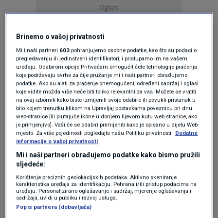
Oglas
Brinemo o vašoj privatnosti
Mi i naši partneri
603
pohranjujemo osobne podatke, kao što su podaci o
pregledavanju ili jedinstveni identifikatori, i pristupamo im na vašem
uređaju. Odabirom opcije Prihvaćam omogućit ćete tehnologije praćenja
koje podržavaju svrhe za čije pružanje mi i naši partneri obrađujemo
podatke. Ako su alati za praćenje onemogućeni, određeni sadržaj i oglasi
koje vidite možda više neće biti toliko relevantni za vas. Možete se vratiti
na ovaj izbornik kako biste izmijenili svoje odabire ili povukli pristanak u
bilo kojem trenutku klikom na Upravljaj postavkama poveznicu pri dnu
web-stranice [ili plutajuće ikone u donjem lijevom kutu web stranice, ako
je primjenjivo]. Vaši će se odabiri primijeniti kako je opisano u dijelu Web-
Oglas
mjesto. Za više pojedinosti pogledajte našu Politiku privatnosti.
Dodatne
informacije o vašoj privatnosti
Mi i naši partneri obrađujemo podatke kako bismo pružili
sljedeće:
Korištenje preciznih geolokacijskih podataka. Aktivno skeniranje
karakteristika uređaja za identifikaciju. Pohrana i/ili pristup podacima na
uređaju. Personalizirano oglašavanje i sadržaj, mjerenje oglašavanja i
sadržaja, uvidi u publiku i razvoj usluga.
NAJČITANIJE
Popis partnera (dobavljača)