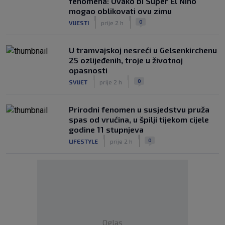
fenomena: Ovako bi Super El Niño
mogao oblikovati ovu zimu
|
|
0
VIJESTI
prije 2 h
U tramvajskoj nesreći u Gelsenkirchenu
25 ozlijeđenih, troje u životnoj
opasnosti
|
|
0
SVIJET
prije 2 h
Prirodni fenomen u susjedstvu pruža
spas od vrućina, u špilji tijekom cijele
godine 11 stupnjeva
|
|
0
LIFESTYLE
prije 2 h
Oglas