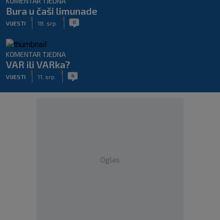
KOMENTAR TJEDNA
Bura u čaši limunade
|
|
0
VIJESTI
18. srp.
KOMENTAR TJEDNA
VAR ili VARka?
|
|
4
VIJESTI
11. srp.
Oglas