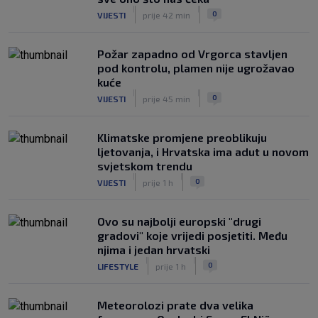
|
|
0
VIJESTI
prije 42 min
Požar zapadno od Vrgorca stavljen
pod kontrolu, plamen nije ugrožavao
kuće
|
|
0
VIJESTI
prije 45 min
Klimatske promjene preoblikuju
ljetovanja, i Hrvatska ima adut u novom
svjetskom trendu
|
|
0
VIJESTI
prije 1 h
Ovo su najbolji europski "drugi
gradovi" koje vrijedi posjetiti. Među
njima i jedan hrvatski
|
|
0
LIFESTYLE
prije 1 h
Meteorolozi prate dva velika