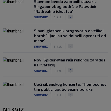
Slavnom bendu zabranili ulazak u
Singapur zbog podrške Palestini:
"Nadrealno iskustvo"
|
|
0
SHOWBIZ
3. kol.
Slavni glazbenik progovorio o velikoj
borbi: "Ljudi su se dolazili oprostiti od
mene"
|
|
0
SHOWBIZ
3. kol.
Novi Spider-Man ruši rekorde zarade i
u Hrvatskoj
|
|
0
SHOWBIZ
3. kol.
Uoči šibenskog koncerta, Thompsonov
tim publici uputio važne poruke
|
|
4
SHOWBIZ
3. kol.
N1 KVIZ