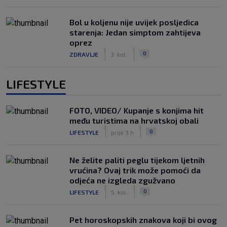
Bol u koljenu nije uvijek posljedica
starenja: Jedan simptom zahtijeva
oprez
|
|
0
ZDRAVLJE
3. kol.
LIFESTYLE
FOTO, VIDEO/ Kupanje s konjima hit
među turistima na hrvatskoj obali
|
|
0
LIFESTYLE
prije 3 h
Ne želite paliti peglu tijekom ljetnih
vrućina? Ovaj trik može pomoći da
odjeća ne izgleda zgužvano
|
|
0
LIFESTYLE
5. kol.
Pet horoskopskih znakova koji bi ovog