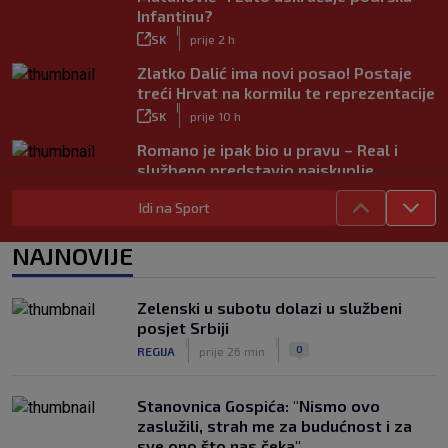
Infantinu?
|
SK
prije 2 h
Zlatko Dalić ima novi posao! Postaje
treći Hrvat na kormilu te reprezentacije
|
SK
prije 10 h
Romano je ipak bio u pravu – Real i
službeno predstavio najskuplje
pojačanje u povijesti
Idi na Sport
|
SK
prije 4 h
UEFA poslala oštru poruku Infantinu:
NAJNOVIJE
‘Ništa se ne mijenja, bojkot SP-a i dalje
je na snazi’
|
Zelenski u subotu dolazi u službeni
SK
prije 3 h
posjet Srbiji
FOTO / Federer ljetuje u Hrvatskoj:
|
|
0
REGIJA
prije 26 min
‘Večera dostojna prvaka’
|
SK
prije 3 h
Stanovnica Gospića: "Nismo ovo
zaslužili, strah me za budućnost i za
sve ono što nas čeka"