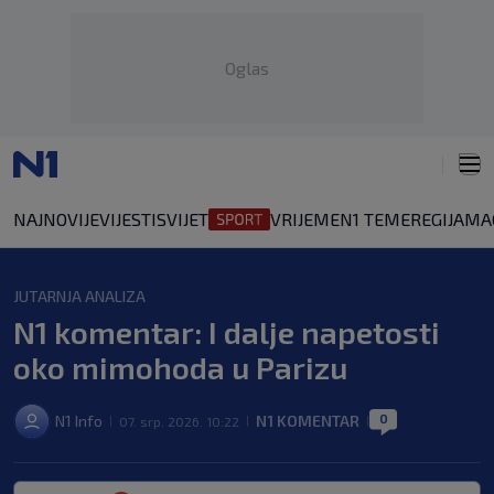
Oglas
NAJNOVIJE
VIJESTI
SVIJET
VRIJEME
N1 TEME
REGIJA
MA
JUTARNJA ANALIZA
N1 komentar: I dalje napetosti
oko mimohoda u Parizu
0
N1 Info
N1 KOMENTAR
07. srp. 2026. 10:22
|
|
|