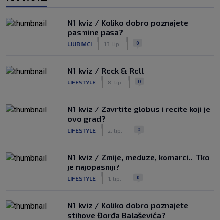
N1 kviz / Koliko dobro poznajete
pasmine pasa?
|
|
0
LJUBIMCI
13. lip.
N1 kviz / Rock & Roll
|
|
0
LIFESTYLE
8. lip.
N1 kviz / Zavrtite globus i recite koji je
ovo grad?
|
|
0
LIFESTYLE
2. lip.
N1 kviz / Zmije, meduze, komarci... Tko
je najopasniji?
|
|
0
LIFESTYLE
1. lip.
N1 kviz / Koliko dobro poznajete
stihove Đorđa Balaševića?