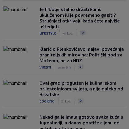
Je li bolje stalno držati klimu
uključenom ili je povremeno gasiti?
Stručnjaci otkrivaju kada ćete najviše
uštedjeti
|
|
0
LIFESTYLE
4. kol.
Klarić o Plenkovićevoj najavi povećanja
braniteljskih mirovina: Politički bod za
Možemo, ne za HDZ
|
|
3
VIJESTI
prije 6 h
Ovaj grad proglašen je kulinarskom
prijestolnicom svijeta, a nije daleko od
Hrvatske
|
|
0
COOKING
5. kol.
Nekad ga je imala gotovo svaka kuća u
Jugoslaviji, a danas postiže cijenu od
nekoliko stotina eura