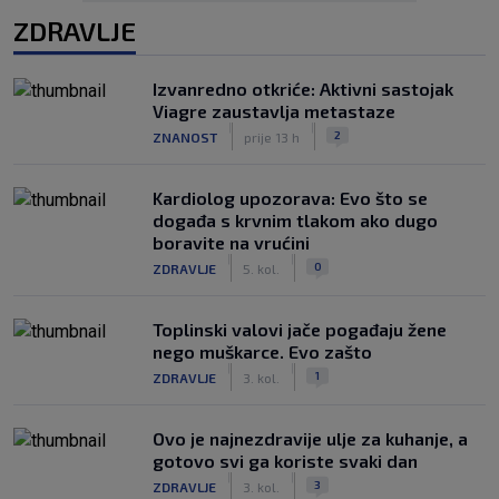
ZDRAVLJE
Izvanredno otkriće: Aktivni sastojak
Viagre zaustavlja metastaze
|
|
2
ZNANOST
prije 13 h
Kardiolog upozorava: Evo što se
događa s krvnim tlakom ako dugo
boravite na vrućini
|
|
0
ZDRAVLJE
5. kol.
Toplinski valovi jače pogađaju žene
nego muškarce. Evo zašto
|
|
1
ZDRAVLJE
3. kol.
Ovo je najnezdravije ulje za kuhanje, a
gotovo svi ga koriste svaki dan
|
|
3
ZDRAVLJE
3. kol.