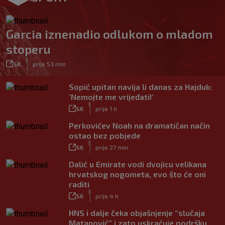
Garcia iznenadio odlukom o mladom
stoperu
|
SK
prije 53 min
Sopić upitan navija li danas za Hajduk:
‘Nemojte me vrijeđati!’
|
SK
prije 1 h
Perkovićev Noah na dramatičan način
ostao bez pobjede
|
SK
prije 27 min
Dalić u Emirate vodi dvojicu velikana
hrvatskog nogometa, evo što će oni
raditi
|
SK
prije 4 h
HNS i dalje čeka objašnjenje “slučaja
Matanović” i zato uskraćuje podršku