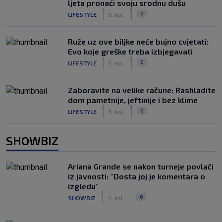
ljeta pronaći svoju srodnu dušu
|
|
0
LIFESTYLE
5. kol.
Ruže uz ove biljke neće bujno cvjetati:
Evo koje greške treba izbjegavati
|
|
0
LIFESTYLE
5. kol.
Zaboravite na velike račune: Rashladite
dom pametnije, jeftinije i bez klime
|
|
0
LIFESTYLE
5. kol.
SHOWBIZ
Ariana Grande se nakon turneje povlači
iz javnosti: "Dosta joj je komentara o
izgledu"
|
|
0
SHOWBIZ
4. kol.