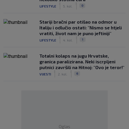
|
|
0
LIFESTYLE
5. kol.
Stariji bračni par otišao na odmor u
Italiju i odlučio ostati: "Nismo se htjeli
vratiti, život nam je puno jeftiniji"
|
|
1
LIFESTYLE
4. kol.
Totalni kolaps na jugu Hrvatske,
granica paralizirana. Neki iscrpljeni
putnici završili na Hitnoj: "Ovo je teror!"
|
|
6
VIJESTI
2. kol.
Oglas