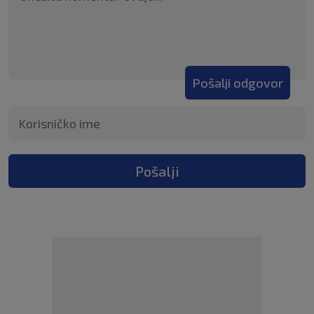
Pošalji odgovor
Pošalji