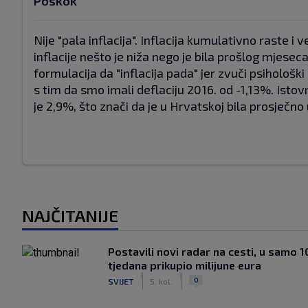
Poskok
Nije "pala inflacija". Inflacija kumulativno raste i
inflacije nešto je niža nego je bila prošlog mjese
formulacija da "inflacija pada" jer zvuči psihološki
s tim da smo imali deflaciju 2016. od -1,13%. Isto
je 2,9%, što znači da je u Hrvatskoj bila prosječn
NAJČITANIJE
Postavili novi radar na cesti, u samo 1
tjedana prikupio milijune eura
|
|
0
SVIJET
5. kol.