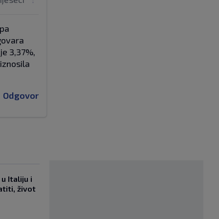
opa
dgovara
 je 3,37%,
iznosila
Odgovor
 Italiju i
titi, život