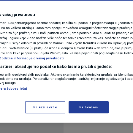
 pala na 5,2 posto
N1(DIS)INFO
KLIMATSKE PROMJENE
 vašoj privatnosti
omentar
rtneri
603
pohranjujemo osobne podatke, kao što su podaci o pregledavanju ili jedinstveni 
FOTO
o im na vašem uređaju. Odabirom opcije Prihvaćam omogućit ćete tehnologije praćenja
vrhe za čije pružanje mi i naši partneri obrađujemo podatke. Ako su alati za praćenje
žaj i oglasi koje vidite možda više neće biti toliko relevantni za vas. Možete se vratiti n
VIDEO
zmijenili svoje odabire ili povukli pristanak u bilo kojem trenutku klikom na Upravljaj p
i dnu web-stranice [ili plutajuće ikone u donjem lijevom kutu web stranice, ako je primje
rimijeniti kako je opisano u dijelu Web-mjesto. Za više pojedinosti pogledajte našu Politi
Dodatne informacije o vašoj privatnosti
 partneri obrađujemo podatke kako bismo pružili sljedeće:
Dimitrijevića
Pročitaj više
reciznih geolokacijskih podataka. Aktivno skeniranje karakteristika uređaja za identifika
p podacima na uređaju. Personalizirano oglašavanje i sadržaj, mjerenje oglašavanja i sadr
zvoj usluga.
era (dobavljača)
Prikaži svrhe
Prihvaćam
Oglas