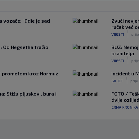
a vozače: "Gdje je sad
Zvuči nevjer
ručak već o
|
VIJESTI
prij
a: Od Hegsetha tražio
BUZ: Nemojm
branitelja
|
VIJESTI
prij
nad prometom kroz Hormuz
Incident u 
|
SVIJET
prije
 Stižu pljuskovi, bura i
FOTO / Tešk
dvije ozlije
CRNA KRONIKA