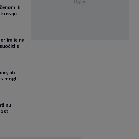
Oglas
učenom ili
tkrivaju
jer im je na
suočiti s
ne, ali
as mogli
ršinu
kosti