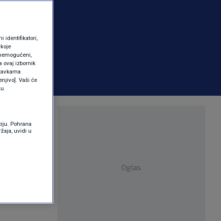
identifikatori,
 koje
 onemogućeni,
a ovaj izbornik
ostavkama
njivo]. Vaši će
ku
ciju. Pohrana
žaja, uvidi u
Oglas