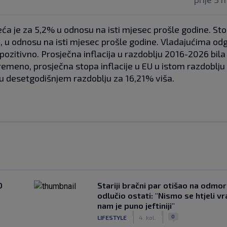
 veća je za 5,2% u odnosu na isti mjesec prošle godine. St
ca, u odnosu na isti mjesec prošle godine. Vladajućima o
 pozitivno. Prosječna inflacija u razdoblju 2016-2026 bila
vremeno, prosječna stopa inflacije u EU u istom razdoblju 
o u desetgodišnjem razdoblju za 16,21% viša.
0
Stariji bračni par otišao na odmor u
odlučio ostati: "Nismo se htjeli vra
nam je puno jeftiniji"
|
|
0
LIFESTYLE
4. kol.