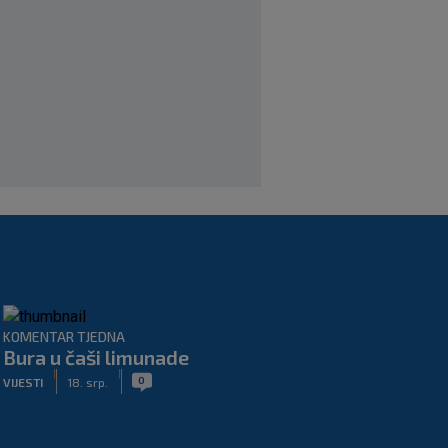
izgleda potpuno fit, a Gvardiol bi
mogao biti starter na boku’
|
SK
prije 4 h
Luis Figo žestoko prozvao Infantina:
‘Najniže, najlopovskije i kukavički
sebično ponašanje. Mora otići!’
|
SK
prije 6 h
KOMENTAR TJEDNA
Bura u čaši limunade
|
|
0
VIJESTI
18. srp.