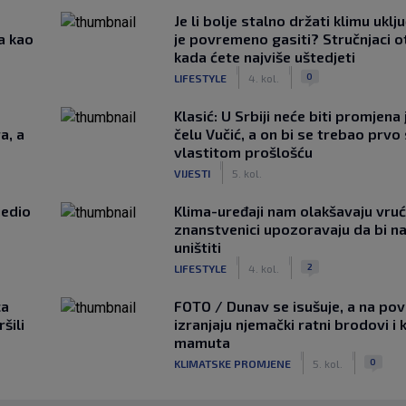
Je li bolje stalno držati klimu uklj
a kao
je povremeno gasiti? Stručnjaci o
kada ćete najviše uštedjeti
|
|
0
LIFESTYLE
4. kol.
Klasić: U Srbiji neće biti promjena 
a, a
čelu Vučić, a on bi se trebao prvo 
vlastitom prošlošću
|
VIJESTI
5. kol.
jedio
Klima-uređaji nam olakšavaju vrući
znanstvenici upozoravaju da bi n
uništiti
|
|
2
LIFESTYLE
4. kol.
ca
FOTO / Dunav se isušuje, a na pov
šili
izranjaju njemački ratni brodovi i 
mamuta
|
|
0
KLIMATSKE PROMJENE
5. kol.