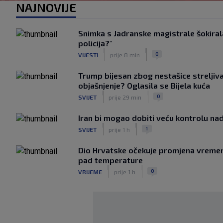
NAJNOVIJE
Snimka s Jadranske magistrale šokiral
policija?"
|
|
0
VIJESTI
prije 8 min
Trump bijesan zbog nestašice streljiv
objašnjenje? Oglasila se Bijela kuća
|
|
0
SVIJET
prije 29 min
Iran bi mogao dobiti veću kontrolu 
|
|
1
SVIJET
prije 1 h
Dio Hrvatske očekuje promjena vremena:
pad temperature
|
|
0
VRIJEME
prije 1 h