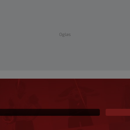
Oglas
 Vatrene, opet je
naikos!