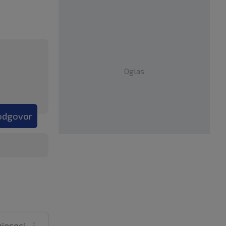
Oglas
 odgovor
mjeseci