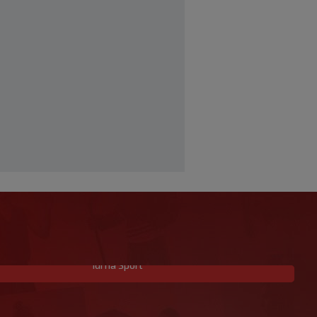
Idi na Sport
Budimir se vratio nakon ljetnog
odmora i odmah zabio za Osasunu
|
SK
prije 2 h