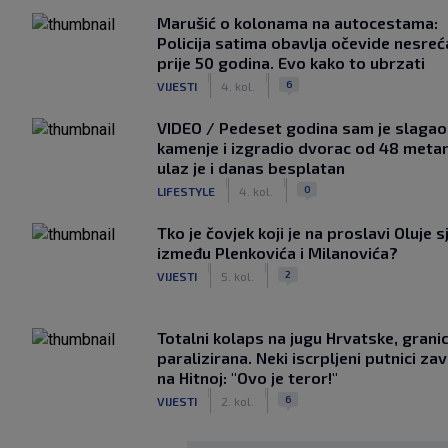
Marušić o kolonama na autocestama:
Policija satima obavlja očevide nesreć
prije 50 godina. Evo kako to ubrzati
|
|
6
VIJESTI
4. kol.
VIDEO / Pedeset godina sam je slagao
kamenje i izgradio dvorac od 48 metar
ulaz je i danas besplatan
|
|
0
LIFESTYLE
4. kol.
Tko je čovjek koji je na proslavi Oluje s
između Plenkovića i Milanovića?
|
|
2
VIJESTI
5. kol.
Totalni kolaps na jugu Hrvatske, grani
paralizirana. Neki iscrpljeni putnici zavr
na Hitnoj: "Ovo je teror!"
|
|
6
VIJESTI
2. kol.